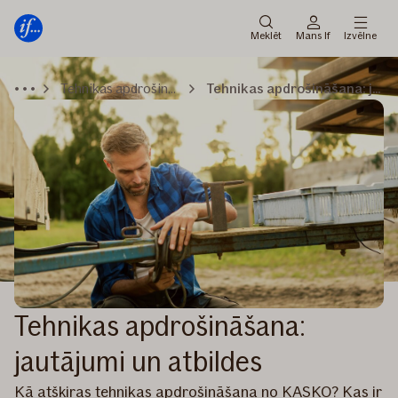
Galvenā
Pāriet
izvēlne
uz
Meklēt
Mans If
Izvēlne
saturu
Tehnikas apdrošināšana
Tehnikas apdrošināšana: jautājumi un atbildes
Tehnikas apdrošināšana:
jautājumi un atbildes
Kā atšķiras tehnikas apdrošināšana no KASKO? Kas ir