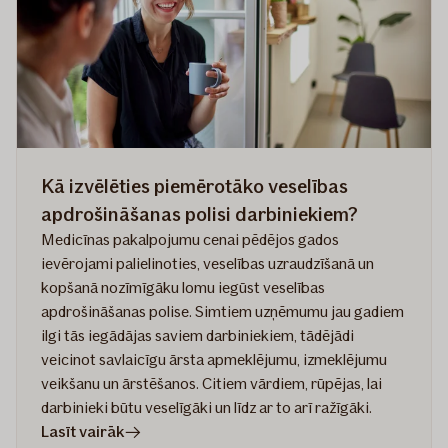
Kā izvēlēties piemērotāko veselības
apdrošināšanas polisi darbiniekiem?
Medicīnas pakalpojumu cenai pēdējos gados
ievērojami palielinoties, veselības uzraudzīšanā un
kopšanā nozīmīgāku lomu iegūst veselības
apdrošināšanas polise. Simtiem uzņēmumu jau gadiem
ilgi tās iegādājas saviem darbiniekiem, tādējādi
veicinot savlaicīgu ārsta apmeklējumu, izmeklējumu
veikšanu un ārstēšanos. Citiem vārdiem, rūpējas, lai
darbinieki būtu veselīgāki un līdz ar to arī ražīgāki.
rakstā
Lasīt vairāk