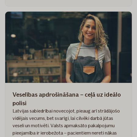
Kā
izvēlēties
piemērotāko
veselības
apdrošināšanas
polisi
darbiniekiem?
Veselības apdrošināšana – ceļā uz ideālo
polisi
Latvijas sabiedrībai novecojot, pieaug arī strādājošo
vidējais vecums, bet svarīgi, lai cilvēki darbā jūtas
veseli un motivēti. Valsts apmaksāto pakalpojumu
pieejamība ir ierobežota – pacientiem nereti nākas