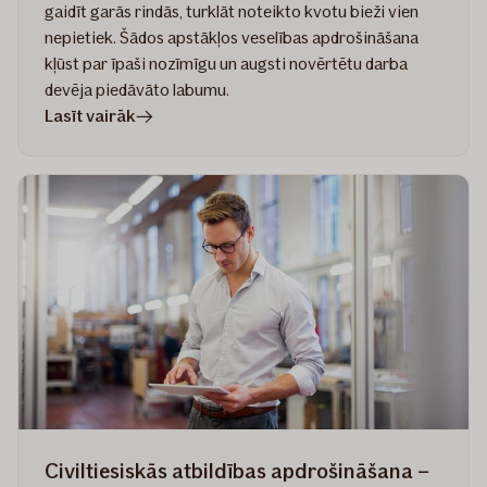
gaidīt garās rindās, turklāt noteikto kvotu bieži vien
nepietiek. Šādos apstākļos veselības apdrošināšana
kļūst par īpaši nozīmīgu un augsti novērtētu darba
devēja piedāvāto labumu.
rakstā
Lasīt vairāk
Veselības
apdrošināšana
–
ceļā
uz
ideālo
polisi
Civiltiesiskās atbildības apdrošināšana –