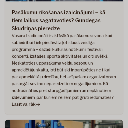
Pasākumu rīkošanas izaicinājumi – kā
tiem laikus sagatavoties? Gundegas
Skudriņas pieredze
Vasara tradicionāli ir aktīvākā pasākumu sezona, kad
sabiedrībai tiek piedāvāta ļoti daudzveidīga
programma – dažādi kultūras notikumi, festivāli,
koncerti, izstādes, sporta aktivitātes un citi svētki.
Neskatoties uz pasākuma veidu, sezonu un
apmeklētāju skaitu, ļoti būtiski ir parūpēties ne tikai
par apmeklētāju drošību, bet arī pašam organizatoram
pasargāt sevi no neparedzētiem negadījumiem. Kā
nodrošināties pret starpgadījumiem un neplānotiem
izdevumiem, par kuriem reizēm pat grūti iedomāties?
rakstā
Lasīt vairāk
Pasākumu
rīkošanas
izaicinājumi