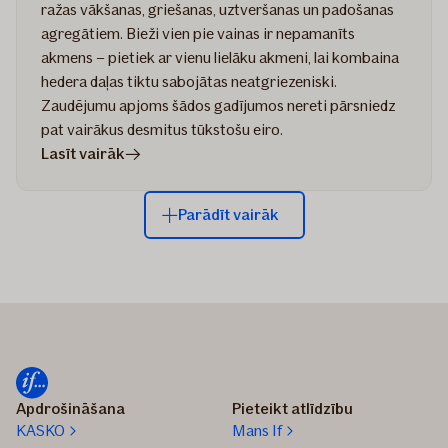
ražas vākšanas, griešanas, uztveršanas un padošanas
agregātiem. Bieži vien pie vainas ir nepamanīts
akmens – pietiek ar vienu lielāku akmeni, lai kombaina
hedera daļas tiktu sabojātas neatgriezeniski.
Zaudējumu apjoms šādos gadījumos nereti pārsniedz
pat vairākus desmitus tūkstošu eiro.
rakstā
Lasīt vairāk
Ražas
novākšanas
Parādīt vairāk
sezona
–
intensīvākais
un
riskantākais
periods
lauksaimniekiem
Apdrošināšana
Pieteikt atlīdzību
KASKO
Mans If