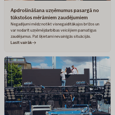
Apdrošināšana uzņēmumus pasargā no
tūkstošos mērāmiem zaudējumiem
Negadījumi mēdz notikt visnegaidītākajos brīžos un
var nodarīt uzņēmējdarbības veicējiem pamatīgus
zaudējumus. Pat šķietami nevainīgās situācijās.
rakstā
Lasīt vairāk
Apdrošināšana
uzņēmumus
pasargā
no
tūkstošos
mērāmiem
zaudējumiem