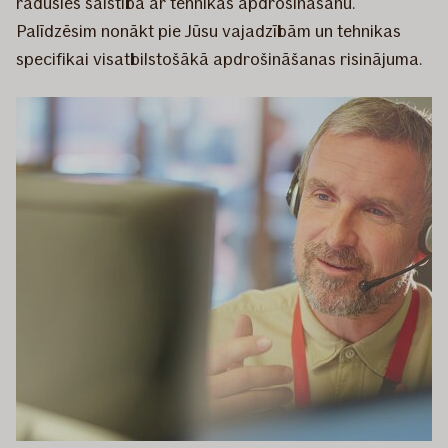
radušies saistībā ar tehnikas apdrošināšanu.
Palīdzēsim nonākt pie Jūsu vajadzībām un tehnikas
specifikai visatbilstošākā apdrošināšanas risinājuma.