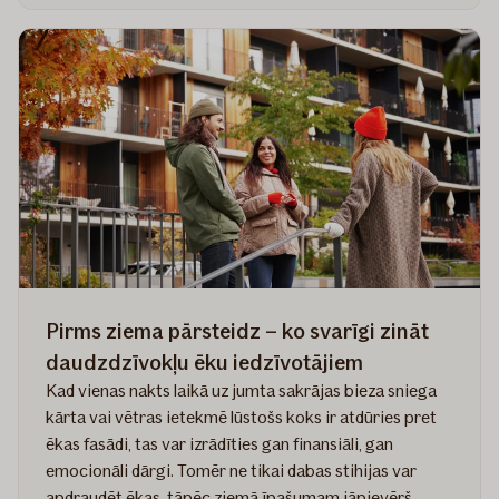
tehnikas
apdrošināšana
–
5
padomi
prasmīgam
saimniekam
Pirms ziema pārsteidz – ko svarīgi zināt
daudzdzīvokļu ēku iedzīvotājiem
Kad vienas nakts laikā uz jumta sakrājas bieza sniega
kārta vai vētras ietekmē lūstošs koks ir atdūries pret
ēkas fasādi, tas var izrādīties gan finansiāli, gan
emocionāli dārgi. Tomēr ne tikai dabas stihijas var
apdraudēt ēkas, tāpēc ziemā īpašumam jāpievērš