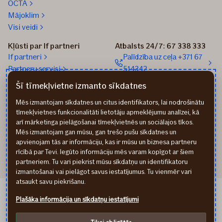
OCTA
Mājoklim
Visi veidi
Kļūsti par If partneri
Atbalsts 24/7: 67 338 333
If partneri
Palīdzība uz ceļa +371 67
Partneru servisi
514342
If Online sistēma Eagle
Sūtīt e-pastu: info@if.lv
Šī tīmekļvietne izmanto sīkdatnes
If biroji
Mēs izmantojam sīkdatnes un citus identifikators, lai nodrošinātu
If Apdrošināšanas
tīmekļvietnes funkcionalitāti lietotāju apmeklējumu analīzei, kā
izplatītāji
arī mārketinga pielāgošanai tīmekļvietnēs un sociālajos tīkos.
Pirmslīguma informācija
Mēs izmantojam gan mūsu, gan trešo pušu sīkdatnes un
Rekvizīti
apvienojam tās ar informāciju, kas ir mūsu un biznesa partneru
rīcībā par Tevi. Iegūto informāciju mēs varam kopīgot ar šiem
partneriem. Tu vari piekrist mūsu sīkdatņu un identifikatoru
izmantošanai vai pielāgot savus iestatījumus. Tu vienmēr vari
atsaukt savu piekrišanu.
If Draudimas LT
Plašāka informācija un sīkdatņu iestatījumi
If Kindlustus EE
Privātuma noteikumi