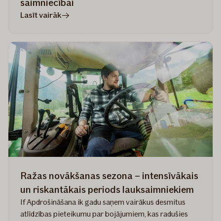
saimniecībai
rakstā
Lasīt vairāk
Kam
pievērst
uzmanību,
izvēloties
piemērotāko
apdrošināšanu
savai
saimniecībai
Ražas novākšanas sezona – intensīvākais
un riskantākais periods lauksaimniekiem
If Apdrošināšana ik gadu saņem vairākus desmitus
atlīdzības pieteikumu par bojājumiem, kas radušies