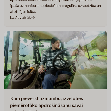
īpaša uzmanība – nepieciešama regulāra uzraudzība un
atbildīga rīcība.
rakstā
Lasīt vairāk
Pirms
ziema
pārsteidz
–
ko
svarīgi
zināt
daudzdzīvokļu
ēku
iedzīvotājiem
Kam pievērst uzmanību, izvēloties
piemērotāko apdrošināšanu savai