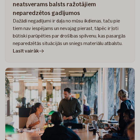
neatsverams balsts ražotājiem
neparedzētos gadījumos
Dažādi negadījumi ir daļa no mūsu ikdienas, taču pie
tiem nav iespējams un nevajag pierast, tāpēc ir ļoti
būtiski parūpēties par drošības spilvenu, kas pasargās
neparedzētās situācijās un sniegs materiālu atbalstu.
rakstā
Lasīt vairāk
Civiltiesiskās
atbildības
apdrošināšana
–
neatsverams
balsts
ražotājiem
neparedzētos
gadījumos