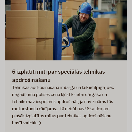
–
kā
tiem
laikus
sagatavoties?
Gundegas
Skudriņas
pieredze
6 izplatīti mīti par speciālās tehnikas
apdrošināšanu
Tehnikas apdrošināšana ir dārga un laikietilpīga, pēc
negadījuma polises cena kļūst krietni dārgāka un
tehniku nav iespējams apdrošināt, ja nav zināms tās
motorstundu rādījums... Tā nebūt nav! Skaidrojam
plašāk izplatītos mītus par tehnikas apdrošināšanu.
rakstā
Lasīt vairāk
6