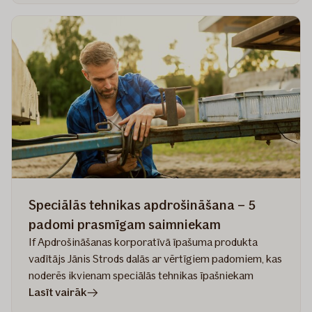
izplatīti
mīti
par
speciālās
tehnikas
apdrošināšanu
Speciālās tehnikas apdrošināšana – 5
padomi prasmīgam saimniekam
If Apdrošināšanas korporatīvā īpašuma produkta
vadītājs Jānis Strods dalās ar vērtīgiem padomiem, kas
noderēs ikvienam speciālās tehnikas īpašniekam
rakstā
Lasīt vairāk
Speciālās