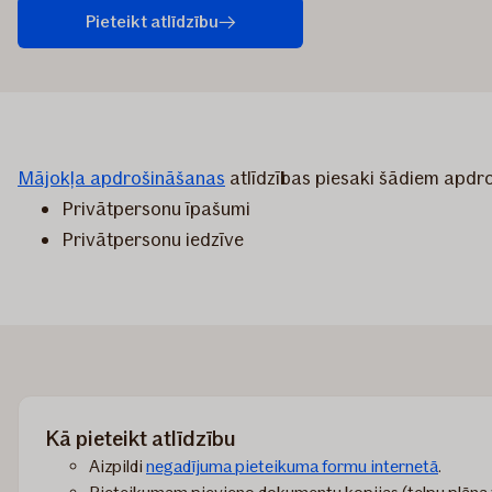
Pieteikt atlīdzību
Mājokļa apdrošināšanas
atlīdzības piesaki šādiem apdr
Privātpersonu īpašumi
Privātpersonu iedzīve
Kā pieteikt atlīdzību
Aizpildi
negadījuma pieteikuma formu internetā
.