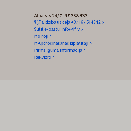
Atbalsts 24/7: 67 338 333
Palīdzība uz ceļa +371 67 514342
Sūtīt e-pastu: info@if.lv
If biroji
If Apdrošināšanas izplatītāji
Pirmslīguma informācija
Rekvizīti