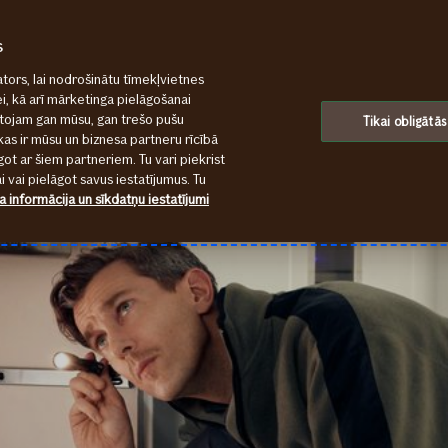
s
tors, lai nodrošinātu tīmekļvietnes
ei, kā arī mārketinga pielāgošanai
ntojam gan mūsu, gan trešo pušu
Tikai obligātās
kas ir mūsu un biznesa partneru rīcībā
ot ar šiem partneriem. Tu vari piekrist
 vai pielāgot savus iestatījumus. Tu
a informācija un sīkdatņu iestatījumi