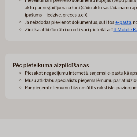
Pieteikumam pievieno dokumentu kopijas (telpu plāna v
aktu par negadījuma cēloni (šādu aktu sastāda namu aps
īpašums – iedzīve, preces u.c.)).
Ja neizdodas pievienot dokumentus, sūti tos
e-pastā
, 
Zini, ka atlīdzību ātri un ērti vari pieteikt arī
If Mobile Ba
Pēc pieteikuma aizpildīšanas
Piesakot negadījumu internetā, saņemsi e-pastu kā apst
Mūsu atlīdzību speciālists pieņems lēmumu par atlīdz
Par pieņemto lēmumu tiks nosūtīts rakstisks paziņojum