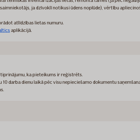
ai tehniskās inventarizācijas lietas, remonta tāmes (ja pēc negad
aimniekotājs, ja dzīvoklī notikusi ūdens noplūde), vērtību aplieci
norādot atlīdzības lietas numuru.
ltics
aplikācijā.
iprinājumu, ka pieteikums ir reģistrēts.
ību 10 darba dienu laikā pēc visu nepieciešamo dokumentu saņemšan
s.