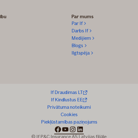
zību
Par mums
Par If
Darbs If
Medijiem
Blogs
Ilgtspēja
If Draudimas LT
If Kindlustus EE
Privātuma noteikumi
Cookies
Piekļūstamības paziņojums
facebook
youtube
instagram
linkedin
© If P&C Insurance AS Latvijas filiāle