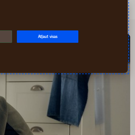
Meklēt
Mans If
Izvēlne
Atļaut visas