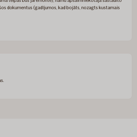
ījuma telpas būs jāremontē), namu apsaimniekotāja sastādīto
nošos dokumentus (gadījumos, kad bojāts, nozagts kustamais
as.