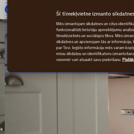
Galvenā
Pāriet
izvēlne
uz
Šī tīmekļvietne izmanto sīkdatne
saturu
Mēs izmantojam sīkdatnes un citus identifika
Pieteikt atlīdzību
Mājokļa apdrošināšana
funkcionalitāti lietotāju apmeklējumu analīz
tīmekļvietnēs un sociālajos tīkos. Mēs izma
sīkdatnes un apvienojam tās ar informāciju, 
par Tevi. Iegūto informāciju mēs varam kopīg
mūsu sīkdatņu un identifikatoru izmantošanai
vienmēr vari atsaukt savu piekrišanu.
Plašāk