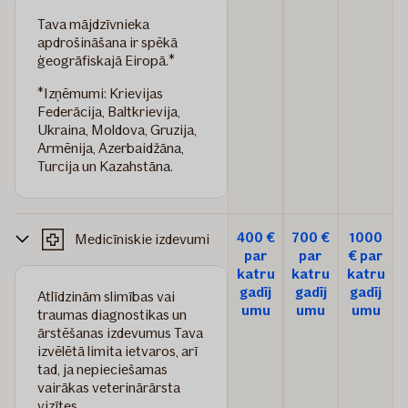
Tava mājdzīvnieka
apdrošināšana ir spēkā
ģeogrāfiskajā Eiropā.*
*Izņēmumi: Krievijas
Federācija, Baltkrievija,
Ukraina, Moldova, Gruzija,
Armēnija, Azerbaidžāna,
Turcija un Kazahstāna.
400 €
700 €
1000
Medicīniskie izdevumi
par
par
€ par
katru
katru
katru
gadīj
gadīj
gadīj
Atlīdzinām slimības vai
umu
umu
umu
traumas diagnostikas un
ārstēšanas izdevumus Tava
izvēlētā limita ietvaros, arī
tad, ja nepieciešamas
vairākas veterinārārsta
vizītes.