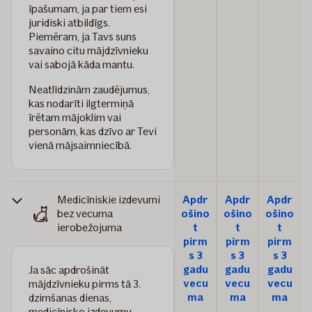
īpašumam, ja par tiem esi
juridiski atbildīgs.
Piemēram, ja Tavs suns
savaino citu mājdzīvnieku
vai sabojā kāda mantu.
Neatlīdzinām zaudējumus,
kas nodarīti ilgtermiņā
īrētam mājoklim vai
personām, kas dzīvo ar Tevi
vienā mājsaimniecībā.
Medicīniskie izdevumi
Apdr
Apdr
Apdr
bez vecuma
ošino
ošino
ošino
ierobežojuma
t
t
t
pirm
pirm
pirm
s 3
s 3
s 3
gadu
gadu
gadu
Ja sāc apdrošināt
vecu
vecu
vecu
mājdzīvnieku pirms tā 3.
ma
ma
ma
dzimšanas dienas,
medicīnisko izdevumu