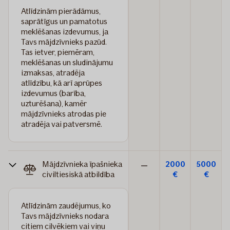
Atlīdzinām pierādāmus,
saprātīgus un pamatotus
meklēšanas izdevumus, ja
Tavs mājdzīvnieks pazūd.
Tas ietver, piemēram,
meklēšanas un sludinājumu
izmaksas, atradēja
atlīdzību, kā arī aprūpes
izdevumus (barība,
uzturēšana), kamēr
mājdzīvnieks atrodas pie
atradēja vai patversmē.
Mājdzīvnieka īpašnieka
2000
5000
Nav
civiltiesiskā atbildība
€
€
iekļauts
Atlīdzinām zaudējumus, ko
Tavs mājdzīvnieks nodara
citiem cilvēkiem vai viņu