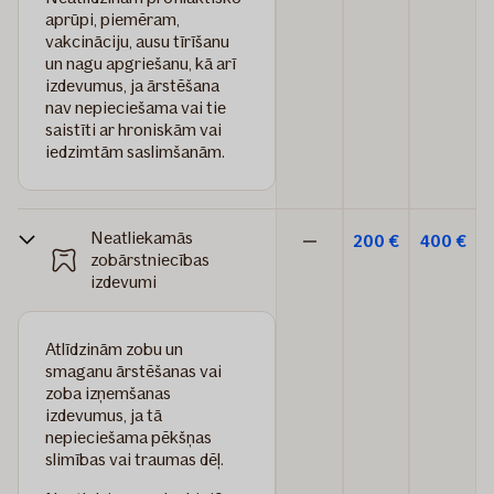
aprūpi, piemēram,
vakcināciju, ausu tīrīšanu
un nagu apgriešanu, kā arī
izdevumus, ja ārstēšana
nav nepieciešama vai tie
saistīti ar hroniskām vai
iedzimtām saslimšanām.
Neatliekamās
200 €
400 €
Nav
zobārstniecības
izdevumi
iekļauts
Atlīdzinām zobu un
smaganu ārstēšanas vai
zoba izņemšanas
izdevumus, ja tā
nepieciešama pēkšņas
slimības vai traumas dēļ.