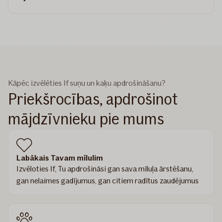
Kāpēc izvēlēties If suņu un kaķu apdrošināšanu?
Priekšrocības, apdrošinot
mājdzīvnieku pie mums
Labākais Tavam mīlulim
Izvēloties If, Tu apdrošināsi gan sava mīluļa ārstēšanu,
gan nelaimes gadījumus, gan citiem radītus zaudējumus