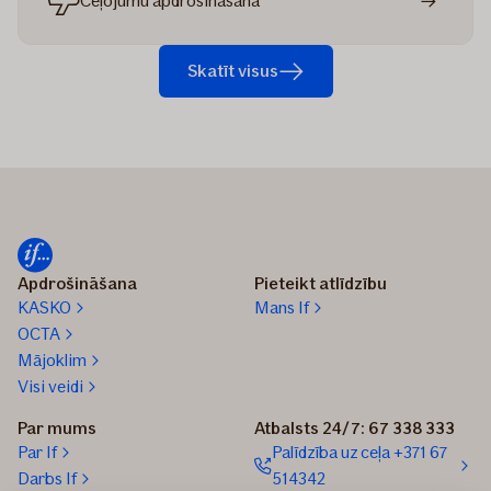
Ceļojumu apdrošināšana
Skatīt visus
Apdrošināšana
Pieteikt atlīdzību
KASKO
Mans If
OCTA
Mājoklim
Visi veidi
Par mums
Atbalsts 24/7: 67 338 333
Par If
Palīdzība uz ceļa +371 67
Darbs If
514342