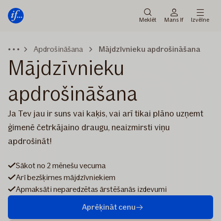
Galvenā
Pāriet
izvēlne
uz
Meklēt
Mans If
Izvēlne
saturu
Apdrošināšana
Mājdzīvnieku apdrošināšana
Mājdzīvnieku
apdrošināšana
Ja Tev jau ir suns vai kaķis, vai arī tikai plāno uzņemt
ģimenē četrkājaino draugu, neaizmirsti viņu
apdrošināt!
Sākot no 2 mēnešu vecuma
Arī bezšķirnes mājdzīvniekiem
Apmaksāti neparedzētas ārstēšanās izdevumi
Aprēķināt cenu