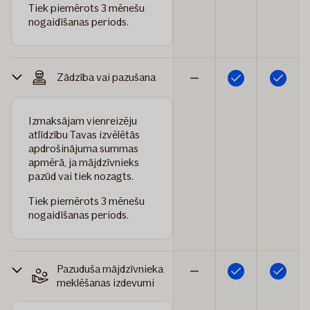
Tiek piemērots 3 mēnešu
nogaidīšanas periods.
Zādzība vai pazušana
Iekļauts
Iekļauts
Nav
iekļauts
Izmaksājam vienreizēju
atlīdzību Tavas izvēlētās
apdrošinājuma summas
apmērā, ja mājdzīvnieks
pazūd vai tiek nozagts.
Tiek piemērots 3 mēnešu
nogaidīšanas periods.
Pazuduša mājdzīvnieka
Iekļauts
Iekļauts
Nav
meklēšanas izdevumi
iekļauts