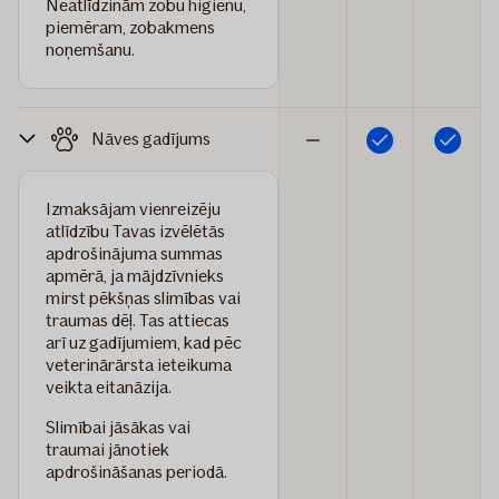
Neatlīdzinām zobu higiēnu,
piemēram, zobakmens
noņemšanu.
Nāves gadījums
Iekļauts
Iekļauts
Nav
iekļauts
Izmaksājam vienreizēju
atlīdzību Tavas izvēlētās
apdrošinājuma summas
apmērā, ja mājdzīvnieks
mirst pēkšņas slimības vai
traumas dēļ. Tas attiecas
arī uz gadījumiem, kad pēc
veterinārārsta ieteikuma
veikta eitanāzija.
Slimībai jāsākas vai
traumai jānotiek
apdrošināšanas periodā.