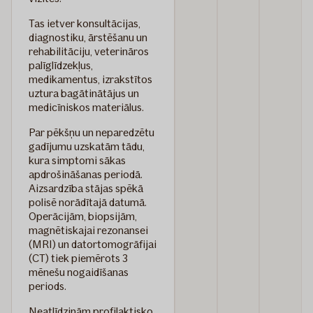
Tas ietver konsultācijas,
diagnostiku, ārstēšanu un
rehabilitāciju, veterināros
palīglīdzekļus,
medikamentus, izrakstītos
uztura bagātinātājus un
medicīniskos materiālus.
Par pēkšņu un neparedzētu
gadījumu uzskatām tādu,
kura simptomi sākas
apdrošināšanas periodā.
Aizsardzība stājas spēkā
polisē norādītajā datumā.
Operācijām, biopsijām,
magnētiskajai rezonansei
(MRI) un datortomogrāfijai
(CT) tiek piemērots 3
mēnešu nogaidīšanas
periods.
Neatlīdzinām profilaktisko