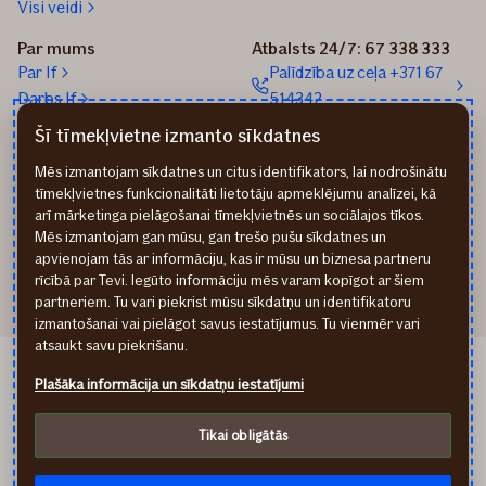
Visi veidi
Par mums
Atbalsts 24/7: 67 338 333
Par If
Palīdzība uz ceļa +371 67
Darbs If
514342
Medijiem
Sūtīt e-pastu: info@if.lv
Šī tīmekļvietne izmanto sīkdatnes
Blogs
If biroji
Mēs izmantojam sīkdatnes un citus identifikators, lai nodrošinātu
Ilgtspēja
If Apdrošināšanas
tīmekļvietnes funkcionalitāti lietotāju apmeklējumu analīzei, kā
izplatītāji
arī mārketinga pielāgošanai tīmekļvietnēs un sociālajos tīkos.
Pirmslīguma informācija
Mēs izmantojam gan mūsu, gan trešo pušu sīkdatnes un
Rekvizīti
apvienojam tās ar informāciju, kas ir mūsu un biznesa partneru
rīcībā par Tevi. Iegūto informāciju mēs varam kopīgot ar šiem
partneriem. Tu vari piekrist mūsu sīkdatņu un identifikatoru
izmantošanai vai pielāgot savus iestatījumus. Tu vienmēr vari
atsaukt savu piekrišanu.
If Draudimas LT
Plašāka informācija un sīkdatņu iestatījumi
If Kindlustus EE
Privātuma noteikumi
Tikai obligātās
Cookies
Piekļūstamības paziņojums