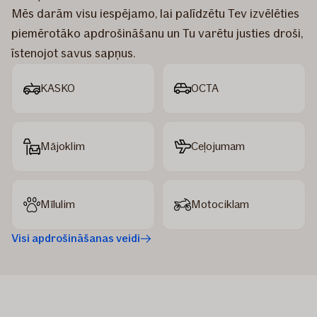
Mēs darām visu iespējamo, lai palīdzētu Tev izvēlēties
piemērotāko apdrošināšanu un Tu varētu justies droši,
īstenojot savus sapņus.
KASKO
OCTA
Mājoklim
Ceļojumam
Mīlulim
Motociklam
Visi apdrošināšanas veidi