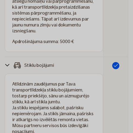
atslēgu nomaiņu vai pārprogrammēšanu,
kā arī transportlīdzekļa pretaizdzīšanas
sistēmas pārprogrammēšanu, ja
nepieciešams. Tāpat arī izdevumus par
jaunu numura zīmju vai dokumentu
izsniegšanu.
Apdrošinājuma summa: 5000 €
Stiklu bojājumi
Iekļauts
Atlīdzinām zaudējumus par Tava
transportlīdzekļa stiklu bojājumiem,
tostarp priekšējo, sānu un aizmugurējo
stiklu, kā arī stikla jumtu.
Ja stiklu iespējams salabot, pašrisku
nepiemērojam. Ja stikls jāmaina, pašrisks
ir atkarīgs no izvēlētās remonta vietas.
Mūsu partneru servisos būs izdevīgāki
nosacījumi.