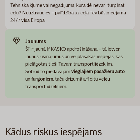
Tehniska kļūme vai negadījums, kura dēļ nevari turpināt
ceļu? Neuztraucies – palīdzība uz ceļa Tev būs pieejama
24/7 visā Eiropā.
Jaunums
Šī ir jaunā If KASKO apdrošināšana – tā ietver
jaunus risinājumus un vēl plašākas iespējas, kas
pielāgotas tieši Tavam transportlīdzeklim.
Šobrīd to piedāvājam
vieglajiem pasažieru auto
un
furgoniem
, taču drīzumā arī citu veidu
transportlīdzekļiem.
Kādus riskus iespējams