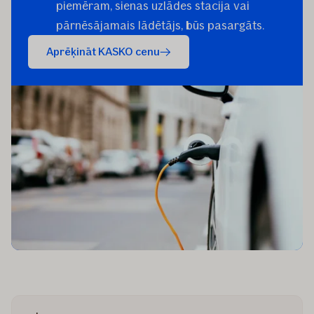
piemēram, sienas uzlādes stacija vai
pārnēsājamais lādētājs, būs pasargāts.
Aprēķināt KASKO cenu