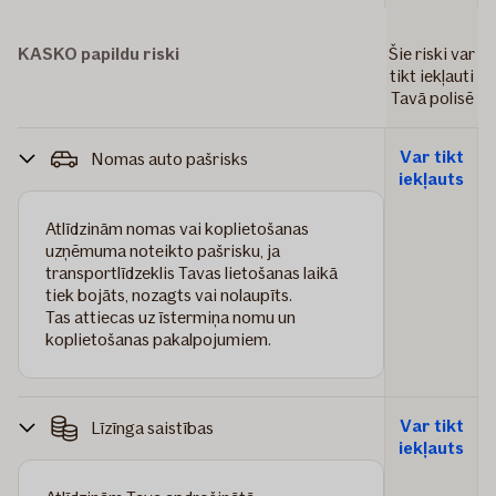
KASKO papildu riski
Šie riski var
tikt iekļauti
Tavā polisē
Var tikt
Nomas auto pašrisks
iekļauts
Atlīdzinām nomas vai koplietošanas
uzņēmuma noteikto pašrisku, ja
transportlīdzeklis Tavas lietošanas laikā
tiek bojāts, nozagts vai nolaupīts.
Tas attiecas uz īstermiņa nomu un
koplietošanas pakalpojumiem.
Var tikt
Līzīnga saistības
iekļauts