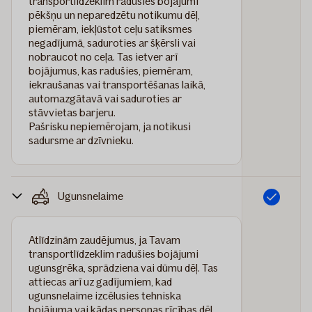
transportlīdzeklim radušies bojājumi
pēkšņu un neparedzētu notikumu dēļ,
piemēram, iekļūstot ceļu satiksmes
negadījumā, saduroties ar šķērsli vai
nobraucot no ceļa. Tas ietver arī
bojājumus, kas radušies, piemēram,
iekraušanas vai transportēšanas laikā,
automazgātavā vai saduroties ar
stāvvietas barjeru.
Pašrisku nepiemērojam, ja notikusi
sadursme ar dzīvnieku.
Ugunsnelaime
Iekļauts
Atlīdzinām zaudējumus, ja Tavam
transportlīdzeklim radušies bojājumi
ugunsgrēka, sprādziena vai dūmu dēļ. Tas
attiecas arī uz gadījumiem, kad
ugunsnelaime izcēlusies tehniska
bojājuma vai kādas personas rīcības dēļ,