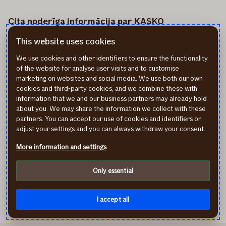
Cita noderīga informācija par KASKO
apdrošināšanu
This website uses cookies
We use cookies and other identifiers to ensure the functionality
of the website for analyse user visits and to customise
Kas ir KASKO pašrisks?
marketing on websites and social media. We use both our own
cookies and third-party cookies, and we combine these with
KASKO un OCTA apdrošināšana – ar ko tās
information that we and our business partners may already hold
atšķiras?
about you. We may share the information we collect with these
partners. You can accept our use of cookies and identifiers or
adjust your settings and you can always withdraw your consent.
Vai varu apdrošināt elektroauto?
More information and settings
Only essential
Aprēķināt KASKO cenu
I accept all