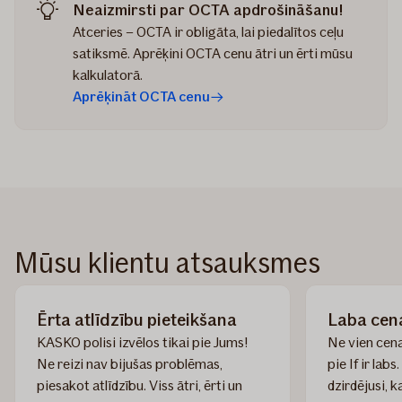
Neaizmirsti par OCTA apdrošināšanu!
Atceries – OCTA ir obligāta, lai piedalītos ceļu
satiksmē. Aprēķini OCTA cenu ātri un ērti mūsu
kalkulatorā.
Aprēķināt OCTA cenu
Mūsu klientu atsauksmes
Ērta atlīdzību pieteikšana
Laba cen
KASKO polisi izvēlos tikai pie Jums!
Ne vien cena
Ne reizi nav bijušas problēmas,
pie If ir la
piesakot atlīdzību. Viss ātri, ērti un
dzirdējusi, 