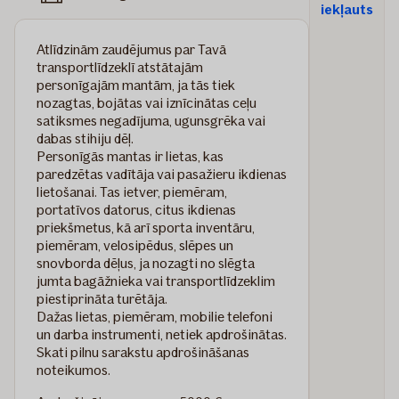
iekļauts
Atlīdzinām zaudējumus par Tavā
transportlīdzeklī atstātajām
personīgajām mantām, ja tās tiek
nozagtas, bojātas vai iznīcinātas ceļu
satiksmes negadījuma, ugunsgrēka vai
dabas stihiju dēļ.
Personīgās mantas ir lietas, kas
paredzētas vadītāja vai pasažieru ikdienas
lietošanai. Tas ietver, piemēram,
portatīvos datorus, citus ikdienas
priekšmetus, kā arī sporta inventāru,
piemēram, velosipēdus, slēpes un
snovborda dēļus, ja nozagti no slēgta
jumta bagāžnieka vai transportlīdzeklim
piestiprināta turētāja.
Dažas lietas, piemēram, mobilie telefoni
un darba instrumenti, netiek apdrošinātas.
Skati pilnu sarakstu apdrošināšanas
noteikumos.