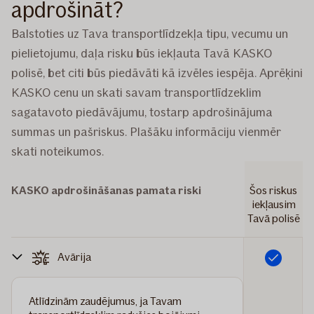
apdrošināt?
Balstoties uz Tava transportlīdzekļa tipu, vecumu un
pielietojumu, daļa risku būs iekļauta Tavā KASKO
polisē, bet citi būs piedāvāti kā izvēles iespēja. Aprēķini
KASKO cenu un skati savam transportlīdzeklim
sagatavoto piedāvājumu, tostarp apdrošinājuma
summas un pašriskus. Plašāku informāciju vienmēr
skati noteikumos.
KASKO apdrošināšanas pamata riski
Šos riskus
iekļausim
Tavā polisē
Avārija
Iekļauts
Atlīdzinām zaudējumus, ja Tavam