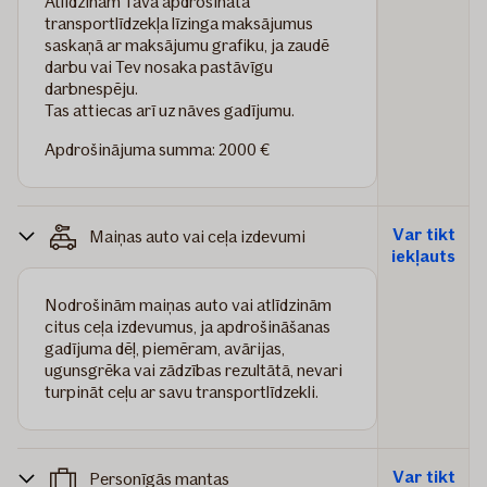
Atlīdzinām Tava apdrošinātā
transportlīdzekļa līzinga maksājumus
saskaņā ar maksājumu grafiku, ja zaudē
darbu vai Tev nosaka pastāvīgu
darbnespēju.
Tas attiecas arī uz nāves gadījumu.
Apdrošinājuma summa: 2000 €
Var tikt
Maiņas auto vai ceļa izdevumi
iekļauts
Nodrošinām maiņas auto vai atlīdzinām
citus ceļa izdevumus, ja apdrošināšanas
gadījuma dēļ, piemēram, avārijas,
ugunsgrēka vai zādzības rezultātā, nevari
turpināt ceļu ar savu transportlīdzekli.
Var tikt
Personīgās mantas