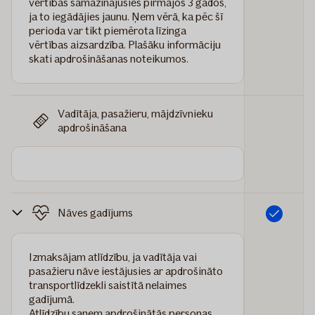
vērtības samazinājusies pirmajos 3 gados,
ja to iegādājies jaunu. Ņem vērā, ka pēc šī
perioda var tikt piemērota līzinga
vērtības aizsardzība. Plašāku informāciju
skati apdrošināšanas noteikumos.
Vadītāja, pasažieru, mājdzīvnieku
apdrošināšana
Nāves gadījums
Iekļauts
Izmaksājam atlīdzību, ja vadītāja vai
pasažieru nāve iestājusies ar apdrošināto
transportlīdzekli saistītā nelaimes
gadījumā.
Atlīdzību saņem apdrošinātās personas