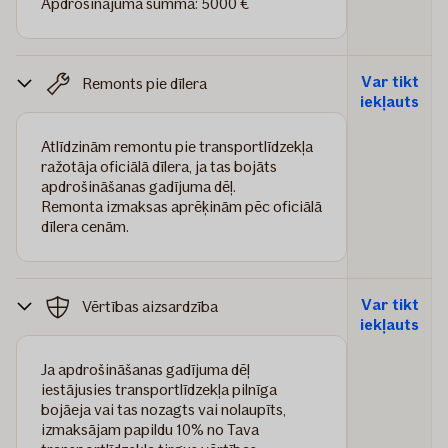
Apdrošinājuma summa: 5000 €
Var tikt
Remonts pie dīlera
iekļauts
Atlīdzinām remontu pie transportlīdzekļa
ražotāja oficiālā dīlera, ja tas bojāts
apdrošināšanas gadījuma dēļ.
Remonta izmaksas aprēķinām pēc oficiālā
dīlera cenām.
Var tikt
Vērtības aizsardzība
iekļauts
Ja apdrošināšanas gadījuma dēļ
iestājusies transportlīdzekļa pilnīga
bojāeja vai tas nozagts vai nolaupīts,
izmaksājam papildu 10% no Tava