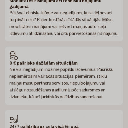
Mobilitātes risinājumi arī tehnisku bojājumu
gadījumā
Pēkšņa tehniska kļūme vai negadījums, kura dēļ nevari
turpināt ceļu? Paliec kustībā arī šādās situācijās. Mūsu
mobilitātes risinājumi var ietvert maiņas auto, ceļa
izdevumu atlīdzināšanu vai citu pārvietošanās risinājumu.
0 € pašrisks dažādām situācijām
Ne visi negadījumi nozīmē papildu izdevumus. Pašrisku
nepiemērosim vairākās situācijās, piemēram, stiklu
maiņai mūsu partneru servisos, riepu bojājumu vai
atslēgu nozaudēšanas gadījumā, pēc sadursmes ar
dzīvnieku, kā arī juridiskās palīdzības saņemšanai.
24/7 palīdzība uz ceļa visā Eiropā