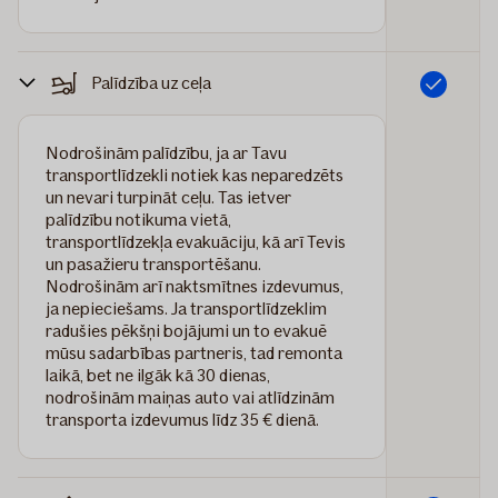
Palīdzība uz ceļa
Iekļauts
Nodrošinām palīdzību, ja ar Tavu
transportlīdzekli notiek kas neparedzēts
un nevari turpināt ceļu. Tas ietver
palīdzību notikuma vietā,
transportlīdzekļa evakuāciju, kā arī Tevis
un pasažieru transportēšanu.
Nodrošinām arī naktsmītnes izdevumus,
ja nepieciešams. Ja transportlīdzeklim
radušies pēkšņi bojājumi un to evakuē
mūsu sadarbības partneris, tad remonta
laikā, bet ne ilgāk kā 30 dienas,
nodrošinām maiņas auto vai atlīdzinām
transporta izdevumus līdz 35 € dienā.