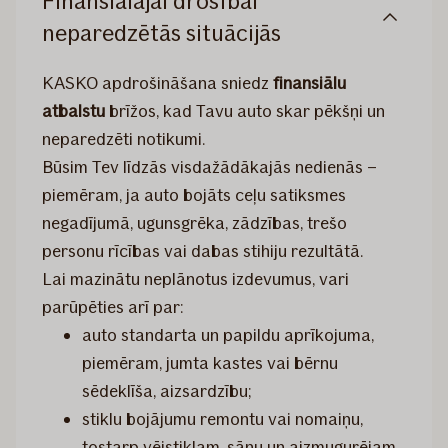
Finansiālajai drošībai
neparedzētās situācijās
KASKO apdrošināšana sniedz
finansiālu
atbalstu
brīžos, kad Tavu auto skar pēkšņi un
neparedzēti notikumi.
Būsim Tev līdzās visdažādākajās nedienās –
piemēram, ja auto bojāts ceļu satiksmes
negadījumā, ugunsgrēka, zādzības, trešo
personu rīcības vai dabas stihiju rezultātā.
Lai mazinātu neplānotus izdevumus, vari
parūpēties arī par:
auto standarta un papildu aprīkojuma,
piemēram, jumta kastes vai bērnu
sēdeklīša, aizsardzību;
stiklu bojājumu remontu vai nomaiņu,
tostarp vējstiklam, sānu un aizmugurējam