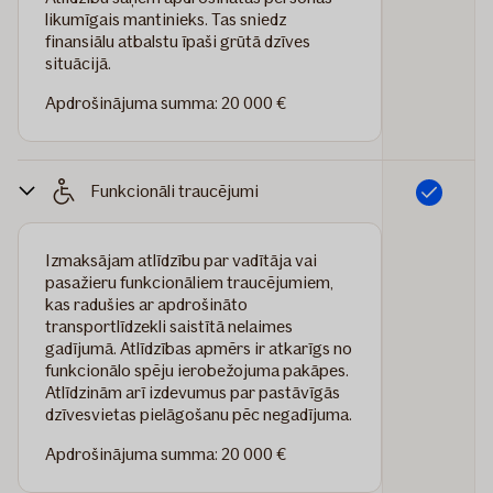
likumīgais mantinieks. Tas sniedz
finansiālu atbalstu īpaši grūtā dzīves
situācijā.
Apdrošinājuma summa: 20 000 €
Funkcionāli traucējumi
Iekļauts
Izmaksājam atlīdzību par vadītāja vai
pasažieru funkcionāliem traucējumiem,
kas radušies ar apdrošināto
transportlīdzekli saistītā nelaimes
gadījumā. Atlīdzības apmērs ir atkarīgs no
funkcionālo spēju ierobežojuma pakāpes.
Atlīdzinām arī izdevumus par pastāvīgās
dzīvesvietas pielāgošanu pēc negadījuma.
Apdrošinājuma summa: 20 000 €