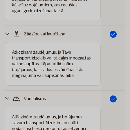
kā arī uz bojājumiem, kas radušies
ugunsgrēka dzēšanas laikā.
Zādzība vai laupīšana
Iekļauts
Atlīdzinām zaudējumus, ja Tavs
transportlīdzeklis vai tā daļas ir nozagtas
vai nolaupītas. Tāpat atlīdzinām
bojājumus, kas radušies zādzības, tās
mēģinājuma vai laupīšanas laikā.
Vandalisms
Iekļauts
Atlīdzinām zaudējumus, ja bojājumus
Tavam transportlīdzeklim apzināti
nodarījusi trešā persona. Tas ietver arī