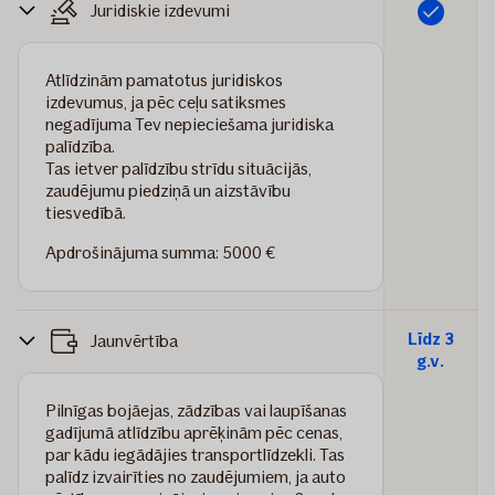
Juridiskie izdevumi
Iekļauts
Atlīdzinām pamatotus juridiskos
izdevumus, ja pēc ceļu satiksmes
negadījuma Tev nepieciešama juridiska
palīdzība.
Tas ietver palīdzību strīdu situācijās,
zaudējumu piedziņā un aizstāvību
tiesvedībā.
Apdrošinājuma summa: 5000 €
Līdz 3
Jaunvērtība
g.v.
Pilnīgas bojāejas, zādzības vai laupīšanas
gadījumā atlīdzību aprēķinām pēc cenas,
par kādu iegādājies transportlīdzekli. Tas
palīdz izvairīties no zaudējumiem, ja auto