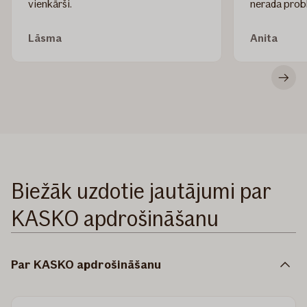
vienkārši.
nerada prob
Lāsma
Anita
Ritin
uz
nāk
Biežāk uzdotie jautājumi par
KASKO apdrošināšanu
Par KASKO apdrošināšanu