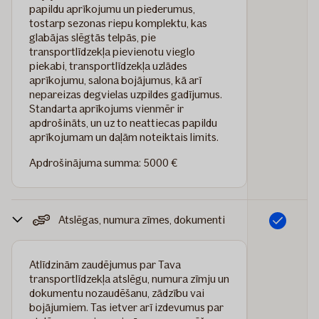
papildu aprīkojumu un piederumus,
tostarp sezonas riepu komplektu, kas
glabājas slēgtās telpās, pie
transportlīdzekļa pievienotu vieglo
piekabi, transportlīdzekļa uzlādes
aprīkojumu, salona bojājumus, kā arī
nepareizas degvielas uzpildes gadījumus.
Standarta aprīkojums vienmēr ir
apdrošināts, un uz to neattiecas papildu
aprīkojumam un daļām noteiktais limits.
Apdrošinājuma summa: 5000 €
Atslēgas, numura zīmes, dokumenti
Iekļauts
Atlīdzinām zaudējumus par Tava
transportlīdzekļa atslēgu, numura zīmju un
dokumentu nozaudēšanu, zādzību vai
bojājumiem. Tas ietver arī izdevumus par