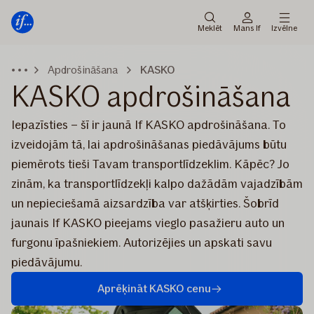
Galvenā
Pāriet
izvēlne
uz
Meklēt
Mans If
Izvēlne
saturu
Apdrošināšana
KASKO
KASKO apdrošināšana
Iepazīsties – šī ir jaunā If KASKO apdrošināšana. To
izveidojām tā, lai apdrošināšanas piedāvājums būtu
piemērots tieši Tavam transportlīdzeklim. Kāpēc? Jo
zinām, ka transportlīdzekļi kalpo dažādām vajadzībām
un nepieciešamā aizsardzība var atšķirties. Šobrīd
jaunais If KASKO pieejams vieglo pasažieru auto un
furgonu īpašniekiem. Autorizējies un apskati savu
piedāvājumu.
Aprēķināt KASKO cenu