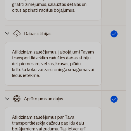
grafiti zīmējumus, salauztas detaļas un
citus apzināti radītus bojājumus.
Dabas stihijas
Iekļauts
Atlīdzinām zaudējumus, ja bojājumi Tavam
transportlīdzeklim radušies dabas stihiju
dēļ, piemēram, vētras, krusas, plūdu,
krītošu koku vai zaru, sniega smaguma vai
ledus ietekmē.
Aprīkojums un daļas
Iekļauts
Atlīdzinām zaudējumus par Tava
transportlīdzekļa dažādu papildu daļu
bojājumiem vai zudumu. Tas ietver arī