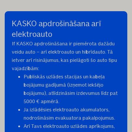
KASKO apdrošināšana arī
elektroauto
If KASKO apdrošināšana ir piemērota dažādu
veidu auto – arī elektroauto un hibrīdauto. Tā
ietver arī risinājumus, kas pielāgoti šo auto tipu
vajadzībām:
Publiskās uzlādes stacijas un kabeļa
bojājumu gadījumā (izņemot iekšējo
bojājumu), atlīdzināsim izdevumus līdz pat
5000 € apmērā.
Ja izlādēsies elektroauto akumulators,
nodrošināsim evakuatora pakalpojumus.
Arī Tavs elektroauto uzlādes aprīkojums,