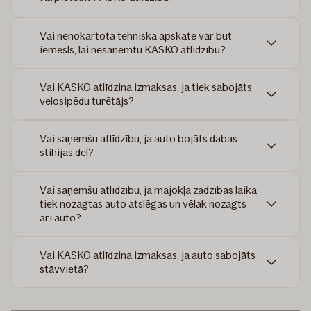
Vai nenokārtota tehniskā apskate var būt
iemesls, lai nesaņemtu KASKO atlīdzību?
Vai KASKO atlīdzina izmaksas, ja tiek sabojāts
velosipēdu turētājs?
Vai saņemšu atlīdzību, ja auto bojāts dabas
stihijas dēļ?
Vai saņemšu atlīdzību, ja mājokļa zādzības laikā
tiek nozagtas auto atslēgas un vēlāk nozagts
arī auto?
Vai KASKO atlīdzina izmaksas, ja auto sabojāts
stāvvietā?