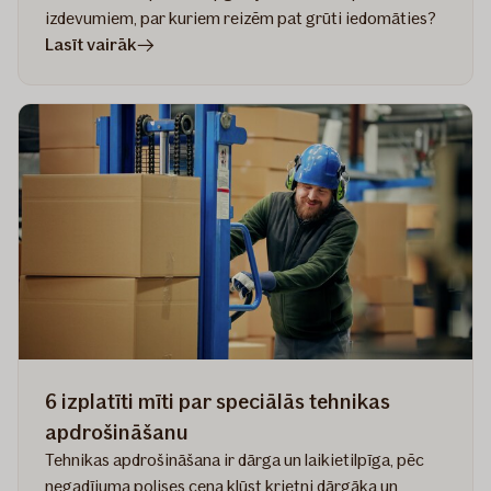
izdevumiem, par kuriem reizēm pat grūti iedomāties?
rakstā
Lasīt vairāk
Pasākumu
rīkošanas
izaicinājumi
–
kā
tiem
laikus
sagatavoties?
Gundegas
Skudriņas
pieredze
6 izplatīti mīti par speciālās tehnikas
apdrošināšanu
Tehnikas apdrošināšana ir dārga un laikietilpīga, pēc
negadījuma polises cena kļūst krietni dārgāka un