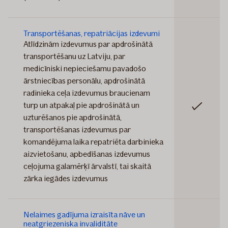
Transportēšanas, repatriācijas izdevumi
Atlīdzinām izdevumus par apdrošinātā
transportēšanu uz Latviju, par
medicīniski nepieciešamu pavadošo
ārstniecības personālu, apdrošinātā
radinieka ceļa izdevumus braucienam
turp un atpakaļ pie apdrošinātā un
Iekļauts
uzturēšanos pie apdrošinātā,
transportēšanas izdevumus par
komandējuma laika repatriēta darbinieka
aizvietošanu, apbedīšanas izdevumus
ceļojuma galamērķī ārvalstī, tai skaitā
zārka iegādes izdevumus
Nelaimes gadījuma izraisīta nāve un
neatgriezeniska invaliditāte