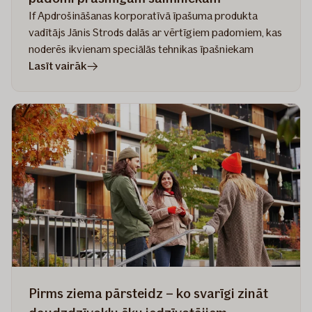
If Apdrošināšanas korporatīvā īpašuma produkta
vadītājs Jānis Strods dalās ar vērtīgiem padomiem, kas
noderēs ikvienam speciālās tehnikas īpašniekam
rakstā
Lasīt vairāk
Speciālās
tehnikas
apdrošināšana
–
5
padomi
prasmīgam
saimniekam
Pirms ziema pārsteidz – ko svarīgi zināt