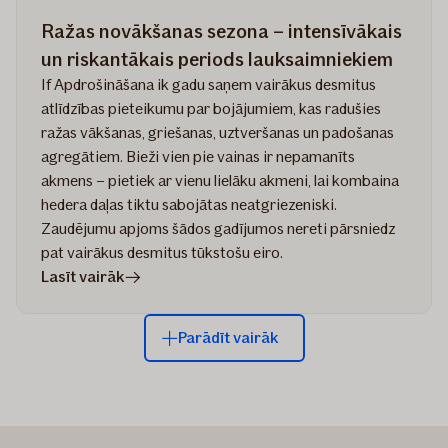
Ražas novākšanas sezona – intensīvākais
un riskantākais periods lauksaimniekiem
If Apdrošināšana ik gadu saņem vairākus desmitus
atlīdzības pieteikumu par bojājumiem, kas radušies
ražas vākšanas, griešanas, uztveršanas un padošanas
agregātiem. Bieži vien pie vainas ir nepamanīts
akmens – pietiek ar vienu lielāku akmeni, lai kombaina
hedera daļas tiktu sabojātas neatgriezeniski.
Zaudējumu apjoms šādos gadījumos nereti pārsniedz
pat vairākus desmitus tūkstošu eiro.
rakstā
Lasīt vairāk
Ražas
novākšanas
Parādīt vairāk
sezona
–
intensīvākais
un
riskantākais