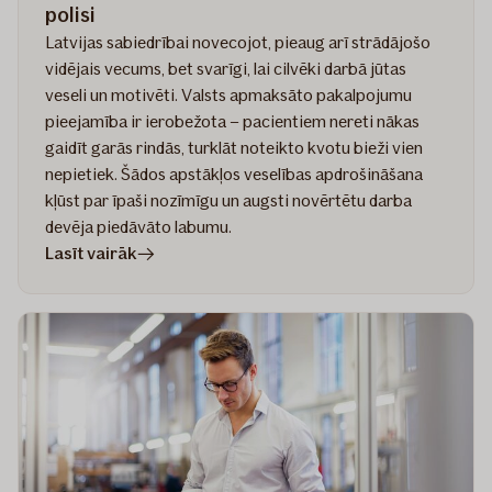
polisi
Latvijas sabiedrībai novecojot, pieaug arī strādājošo
vidējais vecums, bet svarīgi, lai cilvēki darbā jūtas
veseli un motivēti. Valsts apmaksāto pakalpojumu
pieejamība ir ierobežota – pacientiem nereti nākas
gaidīt garās rindās, turklāt noteikto kvotu bieži vien
nepietiek. Šādos apstākļos veselības apdrošināšana
kļūst par īpaši nozīmīgu un augsti novērtētu darba
devēja piedāvāto labumu.
rakstā
Lasīt vairāk
Veselības
apdrošināšana
–
ceļā
uz
ideālo
polisi