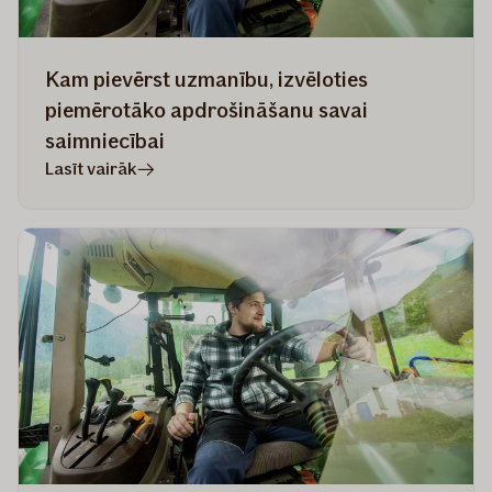
Kam pievērst uzmanību, izvēloties
piemērotāko apdrošināšanu savai
saimniecībai
rakstā
Lasīt vairāk
Kam
pievērst
uzmanību,
izvēloties
piemērotāko
apdrošināšanu
savai
saimniecībai