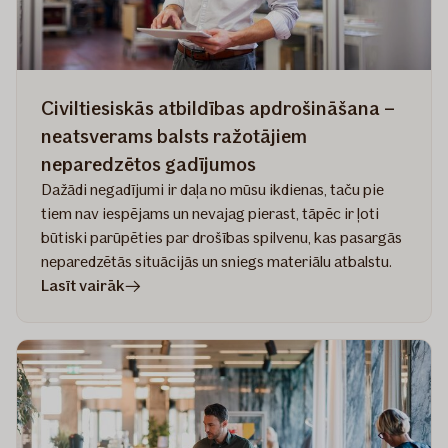
Civiltiesiskās atbildības apdrošināšana –
neatsverams balsts ražotājiem
neparedzētos gadījumos
Dažādi negadījumi ir daļa no mūsu ikdienas, taču pie
tiem nav iespējams un nevajag pierast, tāpēc ir ļoti
būtiski parūpēties par drošības spilvenu, kas pasargās
neparedzētās situācijās un sniegs materiālu atbalstu.
rakstā
Lasīt vairāk
Civiltiesiskās
atbildības
apdrošināšana
–
neatsverams
balsts