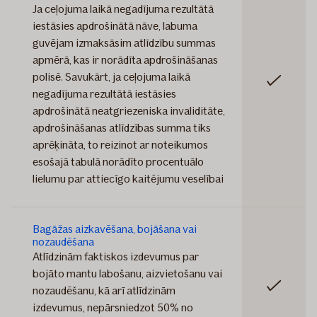
Ja ceļojuma laikā negadījuma rezultātā
iestāsies apdrošinātā nāve, labuma
guvējam izmaksāsim atlīdzību summas
apmērā, kas ir norādīta apdrošināšanas
polisē. Savukārt, ja ceļojuma laikā
Iekļauts
negadījuma rezultātā iestāsies
apdrošinātā neatgriezeniska invaliditāte,
apdrošināšanas atlīdzības summa tiks
aprēķināta, to reizinot ar noteikumos
esošajā tabulā norādīto procentuālo
lielumu par attiecīgo kaitējumu veselībai
Bagāžas aizkavēšana, bojāšana vai
nozaudēšana
Atlīdzinām faktiskos izdevumus par
bojāto mantu labošanu, aizvietošanu vai
Iekļauts
nozaudēšanu, kā arī atlīdzinām
izdevumus, nepārsniedzot 50% no