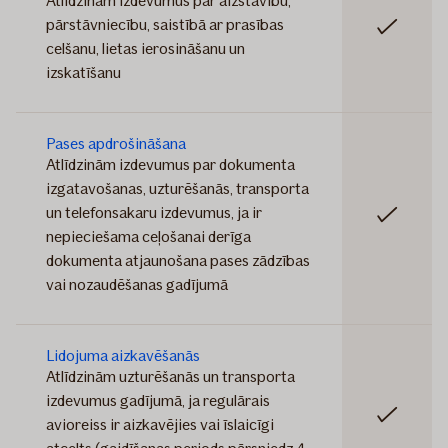
Atlīdzinām izdevumus par aizstāvību,
pārstāvniecību, saistībā ar prasības
Iekļauts
celšanu, lietas ierosināšanu un
izskatīšanu
Pases apdrošināšana
Atlīdzinām izdevumus par dokumenta
izgatavošanas, uzturēšanās, transporta
un telefonsakaru izdevumus, ja ir
Iekļauts
nepieciešama ceļošanai derīga
dokumenta atjaunošana pases zādzības
vai nozaudēšanas gadījumā
Lidojuma aizkavēšanās
Atlīdzinām uzturēšanās un transporta
izdevumus gadījumā, ja regulārais
Iekļauts
avioreiss ir aizkavējies vai īslaicīgi