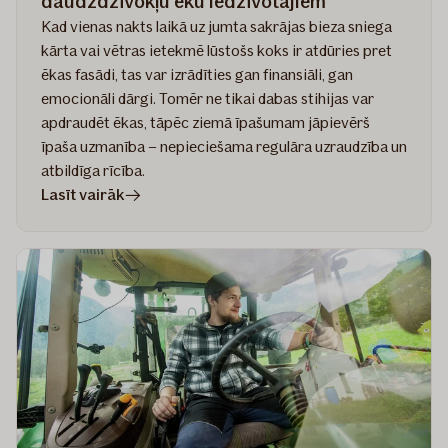
daudzdzīvokļu ēku iedzīvotājiem
Kad vienas nakts laikā uz jumta sakrājas bieza sniega
kārta vai vētras ietekmē lūstošs koks ir atdūries pret
ēkas fasādi, tas var izrādīties gan finansiāli, gan
emocionāli dārgi. Tomēr ne tikai dabas stihijas var
apdraudēt ēkas, tāpēc ziemā īpašumam jāpievērš
īpaša uzmanība – nepieciešama regulāra uzraudzība un
atbildīga rīcība.
rakstā
Lasīt vairāk
Pirms
ziema
pārsteidz
–
ko
svarīgi
zināt
daudzdzīvokļu
ēku
iedzīvotājiem