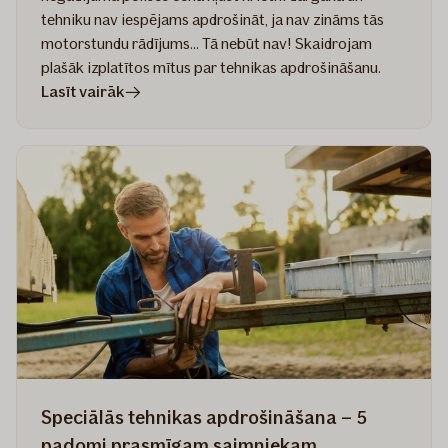
tehniku nav iespējams apdrošināt, ja nav zināms tās
motorstundu rādījums... Tā nebūt nav! Skaidrojam
plašāk izplatītos mītus par tehnikas apdrošināšanu.
rakstā
Lasīt vairāk
6
izplatīti
mīti
par
speciālās
tehnikas
apdrošināšanu
Speciālās tehnikas apdrošināšana – 5
padomi prasmīgam saimniekam