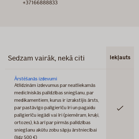
+37166888833
Sedzam vairāk, nekā citi
Iekļauts
Ārstēšanās izdevumi
Atlīdzinām izdevumus par neatliekamās
medicīniskās palīdzības sniegšanu, par
medikamentiem, kurus ir izrakstījis ārsts,
par pastāvīgo palīgierīču īri un pagaidu
Iekļauts
palīgierīču iegādi vai īri (piemēram, kruķi,
ortozes), kā arī par pirmās palīdzības
sniegšanu akūtu zobu sāpju ārstniecībai
(līdz 500 €)