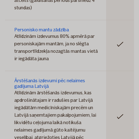
atcelts (gaidīšanas periods pārsniedz 4
stundas)
Personisko mantu zādzība
Atlīdzinām izdevumus 80% apmērā par
personiskajām mantām, ja no slēgta
Iekļauts
transportlīdzekļa nozagtās mantas vietā
ir iegādāta jauna
Ārstēšanās izdevumi pēc nelaimes
gadījuma Latvijā
Atlīdzinām ārstēšanās izdevumus, kas
apdrošinātajam ir radušies par Latvijā
iegādātām medicīniskajām precēm un
Latvijā saņemtajiem pakalpojumiem, lai
Iekļauts
likvidētu ceļojuma laikā notikuša
nelaimes gadījumā gūto kaitējumu
veselībai, atgriežoties Latvijā pēc