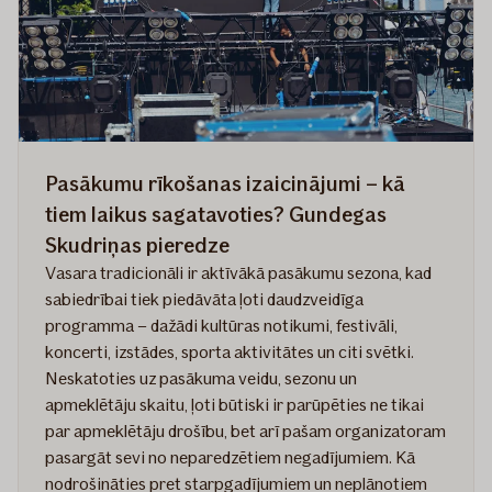
zaudējumiem
Pasākumu rīkošanas izaicinājumi – kā
tiem laikus sagatavoties? Gundegas
Skudriņas pieredze
Vasara tradicionāli ir aktīvākā pasākumu sezona, kad
sabiedrībai tiek piedāvāta ļoti daudzveidīga
programma – dažādi kultūras notikumi, festivāli,
koncerti, izstādes, sporta aktivitātes un citi svētki.
Neskatoties uz pasākuma veidu, sezonu un
apmeklētāju skaitu, ļoti būtiski ir parūpēties ne tikai
par apmeklētāju drošību, bet arī pašam organizatoram
pasargāt sevi no neparedzētiem negadījumiem. Kā
nodrošināties pret starpgadījumiem un neplānotiem