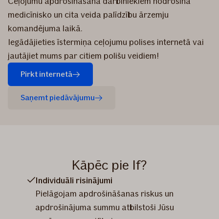
Ceļojumu apdrošināšana darbiniekiem nodrošina
medicīnisko un cita veida palīdzību ārzemju
komandējuma laikā.
Iegādājieties īstermiņa ceļojumu polises internetā vai
jautājiet mums par citiem polišu veidiem!
Pirkt internetā
Saņemt piedāvājumu
Kāpēc pie If?
Individuāli risinājumi
Pielāgojam apdrošināšanas riskus un
apdrošinājuma summu atbilstoši Jūsu