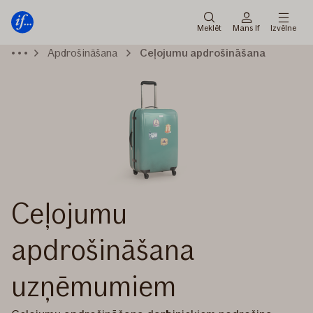
Galvenā
Pāriet
izvēlne
uz
Meklēt
Mans If
Izvēlne
saturu
Apdrošināšana
Ceļojumu apdrošināšana
Ceļojumu
apdrošināšana
uzņēmumiem