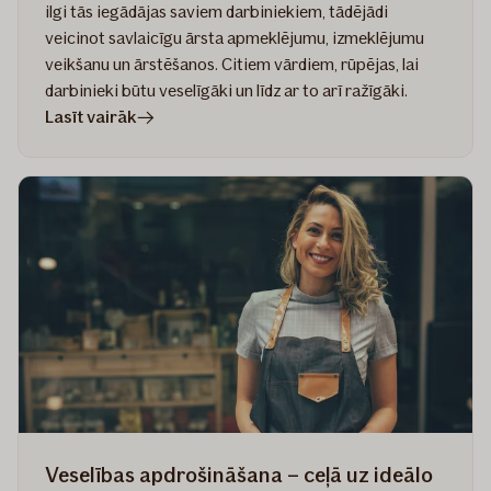
ilgi tās iegādājas saviem darbiniekiem, tādējādi
veicinot savlaicīgu ārsta apmeklējumu, izmeklējumu
veikšanu un ārstēšanos. Citiem vārdiem, rūpējas, lai
darbinieki būtu veselīgāki un līdz ar to arī ražīgāki.
rakstā
Lasīt vairāk
Kā
izvēlēties
piemērotāko
veselības
apdrošināšanas
polisi
darbiniekiem?
Veselības apdrošināšana – ceļā uz ideālo