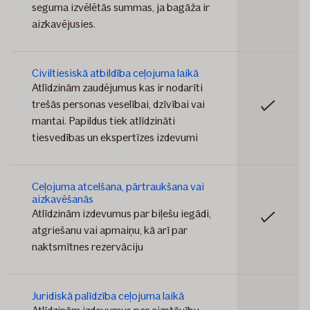
seguma izvēlētās summas, ja bagāža ir
aizkavējusies.
Civiltiesiskā atbildība ceļojuma laikā
Atlīdzinām zaudējumus kas ir nodarīti
trešās personas veselībai, dzīvībai vai
Iekļauts
mantai. Papildus tiek atlīdzināti
tiesvedības un ekspertīzes izdevumi
Ceļojuma atcelšana, pārtraukšana vai
aizkavēšanās
Atlīdzinām izdevumus par biļešu iegādi,
Iekļauts
atgriešanu vai apmaiņu, kā arī par
naktsmītnes rezervāciju
Juridiskā palīdzība ceļojuma laikā