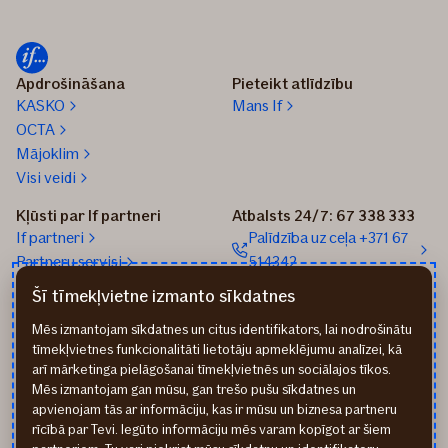
periods
lauksaimniekiem
Apdrošināšana
Pieteikt atlīdzību
KASKO
Mans If
OCTA
Mājoklim
Visi veidi
Kļūsti par If partneri
Atbalsts 24/7: 67 338 333
If partneri
Palīdzība uz ceļa +371 67
Partneru servisi
514342
If Online sistēma Eagle
Sūtīt e-pastu: info@if.lv
Šī tīmekļvietne izmanto sīkdatnes
If biroji
Mēs izmantojam sīkdatnes un citus identifikators, lai nodrošinātu
If Apdrošināšanas
tīmekļvietnes funkcionalitāti lietotāju apmeklējumu analīzei, kā
izplatītāji
arī mārketinga pielāgošanai tīmekļvietnēs un sociālajos tīkos.
Pirmslīguma informācija
Mēs izmantojam gan mūsu, gan trešo pušu sīkdatnes un
Rekvizīti
apvienojam tās ar informāciju, kas ir mūsu un biznesa partneru
rīcībā par Tevi. Iegūto informāciju mēs varam kopīgot ar šiem