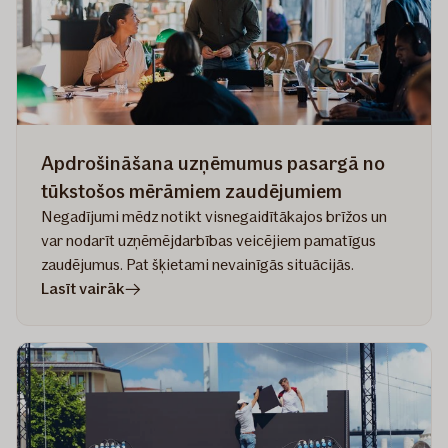
ražotājiem
neparedzētos
gadījumos
Apdrošināšana uzņēmumus pasargā no
tūkstošos mērāmiem zaudējumiem
Negadījumi mēdz notikt visnegaidītākajos brīžos un
var nodarīt uzņēmējdarbības veicējiem pamatīgus
zaudējumus. Pat šķietami nevainīgās situācijās.
rakstā
Lasīt vairāk
Apdrošināšana
uzņēmumus
pasargā
no
tūkstošos
mērāmiem