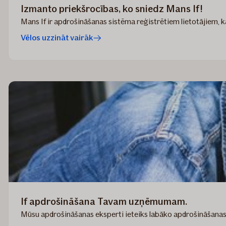
Izmanto priekšrocības, ko sniedz Mans If!
Mans If ir apdrošināšanas sistēma reģistrētiem lietotājiem, k
Vēlos uzzināt vairāk
If apdrošināšana Tavam uzņēmumam.
Mūsu apdrošināšanas eksperti ieteiks labāko apdrošināšanas