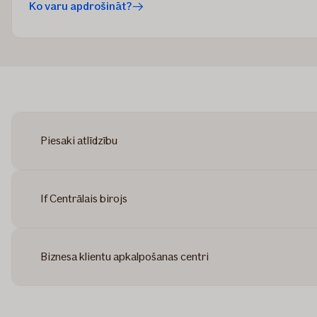
Ko varu apdrošināt?
Piesaki atlīdzību
If Centrālais birojs
Biznesa klientu apkalpošanas centri