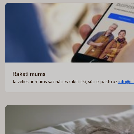
Raksti mums
Ja vēlies ar mums sazināties rakstiski, sūti e-pastu uz
info@if.