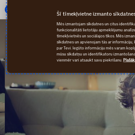
Galvenā
Pāriet
izvēlne
uz
Šī tīmekļvietne izmanto sīkdatne
saturu
Mēs izmantojam sīkdatnes un citus identifika
Privātpersonām
Kontakti
funkcionalitāti lietotāju apmeklējumu analīz
tīmekļvietnēs un sociālajos tīkos. Mēs izma
sīkdatnes un apvienojam tās ar informāciju, 
par Tevi. Iegūto informāciju mēs varam kopīg
mūsu sīkdatņu un identifikatoru izmantošanai
vienmēr vari atsaukt savu piekrišanu.
Plašāk