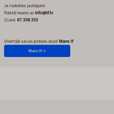
Ja radušies jautājumi:
Raksti mums uz
info@if.lv
Zvani:
67 338 333
Visērtāk savas polises skati
Mans If
Mans If