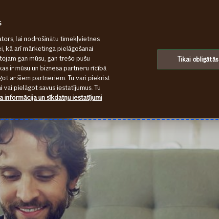
s
tors, lai nodrošinātu tīmekļvietnes
ei, kā arī mārketinga pielāgošanai
ntojam gan mūsu, gan trešo pušu
Tikai obligātās
kas ir mūsu un biznesa partneru rīcībā
ot ar šiem partneriem. Tu vari piekrist
 vai pielāgot savus iestatījumus. Tu
a informācija un sīkdatņu iestatījumi