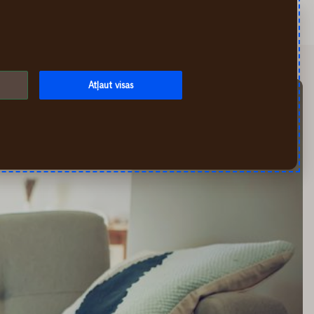
Meklēt
Mans If
Izvēlne
Atļaut visas