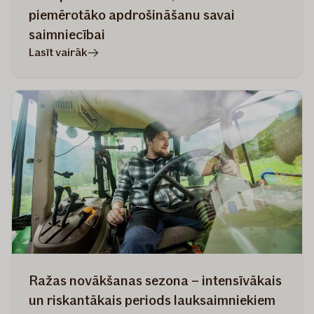
piemērotāko apdrošināšanu savai
saimniecībai
rakstā
Lasīt vairāk
Kam
pievērst
uzmanību,
izvēloties
piemērotāko
apdrošināšanu
savai
saimniecībai
Ražas novākšanas sezona – intensīvākais
un riskantākais periods lauksaimniekiem