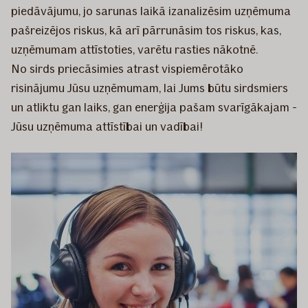
piedāvājumu, jo sarunas laikā izanalizēsim uzņēmuma
pašreizējos riskus, kā arī pārrunāsim tos riskus, kas,
uzņēmumam attīstoties, varētu rasties nākotnē.
No sirds priecāsimies atrast vispiemērotāko
risinājumu Jūsu uzņēmumam, lai Jums būtu sirdsmiers
un atliktu gan laiks, gan enerģija pašam svarīgākajam -
Jūsu uzņēmuma attīstībai un vadībai!