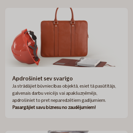
Apdrošiniet sev svarīgo
Ja strādājiet būvniecības objektā, esiet tā pasūtītājs,
galvenais darbu veicējs vai apakšuzņēmējs,
apdrošiniet to pret neparedzētiem gadījumiem.
Pasargājiet savu biznesu no zaudējumiem!