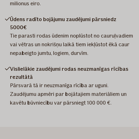
milionus eiro.
Ūdens radīto bojājumu zaudējumi pārsniedz
5000€
Tie parasti rodas ūdenim noplūstot no cauruļvadiem
vai vētras un nokrišņu laikā tiem iekļūstot ēkā caur
nepabeigto jumtu, logiem, durvīm.
Vislielākie zaudējumi rodas neuzmanīgas rīcības
rezultātā
Pārsvarā tā ir neuzmanīga rīcība ar uguni.
Zaudējumu apmēri par bojātajiem materiāliem un
kavētu būvniecību var pārsniegt 100 000 €.