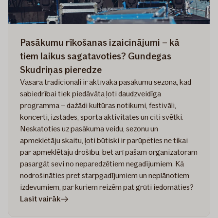
Pasākumu rīkošanas izaicinājumi – kā
tiem laikus sagatavoties? Gundegas
Skudriņas pieredze
Vasara tradicionāli ir aktīvākā pasākumu sezona, kad
sabiedrībai tiek piedāvāta ļoti daudzveidīga
programma – dažādi kultūras notikumi, festivāli,
koncerti, izstādes, sporta aktivitātes un citi svētki.
Neskatoties uz pasākuma veidu, sezonu un
apmeklētāju skaitu, ļoti būtiski ir parūpēties ne tikai
par apmeklētāju drošību, bet arī pašam organizatoram
pasargāt sevi no neparedzētiem negadījumiem. Kā
nodrošināties pret starpgadījumiem un neplānotiem
izdevumiem, par kuriem reizēm pat grūti iedomāties?
rakstā
Lasīt vairāk
Pasākumu