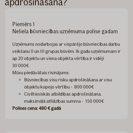
apdrošināšana?
Piemērs 1
Neliela būvniecības uzņēmuma polise gadam
Uzņēmums nodarbojas ar vispārējo būvniecības darbu
veikšanu II un III grupas būvēm. Ik gadu uzņēmumam ir
ap 20 objektu un viena objekta vērtība ir vidēji
30 000€.
Mūsu piedāvātais risinājums:
Būvniecības visu risku apdrošināšana ar visu
objektu kopejo vērtību - 800 000€
Civiltiesiskās atbildības apdrošināšana,
maksimālā atlīdzības summa - 150 000€
Polises cena: 480 € gadā