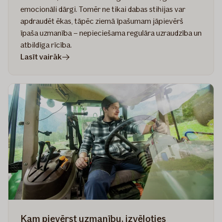
emocionāli dārgi. Tomēr ne tikai dabas stihijas var
apdraudēt ēkas, tāpēc ziemā īpašumam jāpievērš
īpaša uzmanība – nepieciešama regulāra uzraudzība un
atbildīga rīcība.
rakstā
Lasīt vairāk
Pirms
ziema
pārsteidz
–
ko
svarīgi
zināt
daudzdzīvokļu
ēku
iedzīvotājiem
Kam pievērst uzmanību, izvēloties