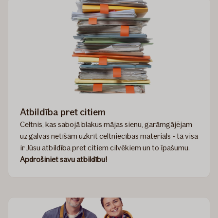
Atbildība pret citiem
Celtnis, kas sabojā blakus mājas sienu, garāmgājējam
uz galvas netīšām uzkrīt celtniecības materiāls - tā visa
ir Jūsu atbildība pret citiem cilvēkiem un to īpašumu.
Apdrošiniet savu atbildību!