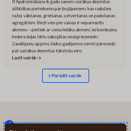
If Apdrošināšana ik gadu saņem vairākus desmitus
atlīdzības pieteikumu par bojājumiem, kas radušies
ražas vākšanas, griešanas, uztveršanas un padošanas
agregātiem. Bieži vien pie vainas ir nepamanīts
akmens – pietiek ar vienu lielāku akmeni, lai kombaina
hedera daļas tiktu sabojātas neatgriezeniski.
Zaudējumu apjoms šādos gadījumos nereti pārsniedz
pat vairākus desmitus tūkstošu eiro.
rakstā
Lasīt vairāk
Ražas
novākšanas
Parādīt vairāk
sezona
–
intensīvākais
un
riskantākais
periods
lauksaimniekiem