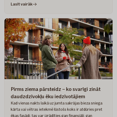
rakstā
Lasīt vairāk
Speciālās
tehnikas
apdrošināšana
–
5
padomi
prasmīgam
saimniekam
Pirms ziema pārsteidz – ko svarīgi zināt
daudzdzīvokļu ēku iedzīvotājiem
Kad vienas nakts laikā uz jumta sakrājas bieza sniega
kārta vai vētras ietekmē lūstošs koks ir atdūries pret
ēkas fasādi, tas var izrādīties gan finansiāli, gan