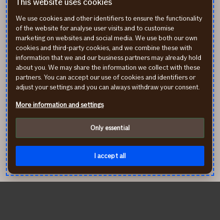
This website uses cookies
Apdrošināšana
Pieteikt atlīdzību
KASKO
Mans If
We use cookies and other identifiers to ensure the functionality
OCTA
of the website for analyse user visits and to customise
Mājoklim
marketing on websites and social media. We use both our own
cookies and third-party cookies, and we combine these with
Visi veidi
information that we and our business partners may already hold
Kļūsti par If partneri
Atbalsts 24/7: 67 338 333
about you. We may share the information we collect with these
partners. You can accept our use of cookies and identifiers or
If partneri
Palīdzība uz ceļa +371 67
adjust your settings and you can always withdraw your consent.
Partneru servisi
514342
If Online sistēma Eagle
Sūtīt e-pastu: info@if.lv
More information and settings
If biroji
If Apdrošināšanas
Only essential
izplatītāji
Pirmslīguma informācija
I accept all
Rekvizīti
If Draudimas LT