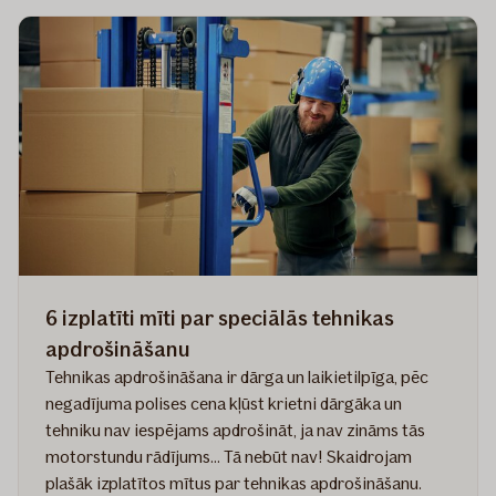
rīkošanas
izaicinājumi
–
kā
tiem
laikus
sagatavoties?
Gundegas
Skudriņas
pieredze
6 izplatīti mīti par speciālās tehnikas
apdrošināšanu
Tehnikas apdrošināšana ir dārga un laikietilpīga, pēc
negadījuma polises cena kļūst krietni dārgāka un
tehniku nav iespējams apdrošināt, ja nav zināms tās
motorstundu rādījums... Tā nebūt nav! Skaidrojam
plašāk izplatītos mītus par tehnikas apdrošināšanu.