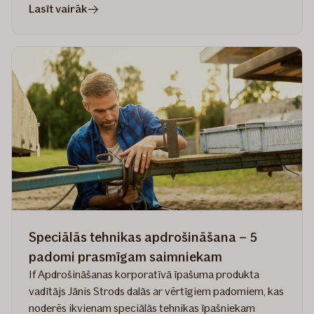
rakstā
Lasīt vairāk
6
izplatīti
mīti
par
speciālās
tehnikas
apdrošināšanu
Speciālās tehnikas apdrošināšana – 5
padomi prasmīgam saimniekam
If Apdrošināšanas korporatīvā īpašuma produkta
vadītājs Jānis Strods dalās ar vērtīgiem padomiem, kas
noderēs ikvienam speciālās tehnikas īpašniekam