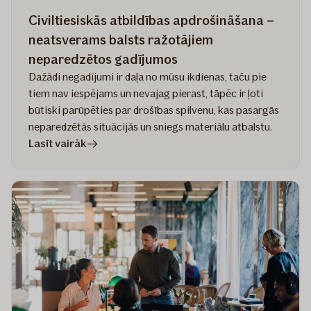
Civiltiesiskās atbildības apdrošināšana –
neatsverams balsts ražotājiem
neparedzētos gadījumos
Dažādi negadījumi ir daļa no mūsu ikdienas, taču pie
tiem nav iespējams un nevajag pierast, tāpēc ir ļoti
būtiski parūpēties par drošības spilvenu, kas pasargās
neparedzētās situācijās un sniegs materiālu atbalstu.
rakstā
Lasīt vairāk
Civiltiesiskās
atbildības
apdrošināšana
–
neatsverams
balsts
ražotājiem
neparedzētos
gadījumos