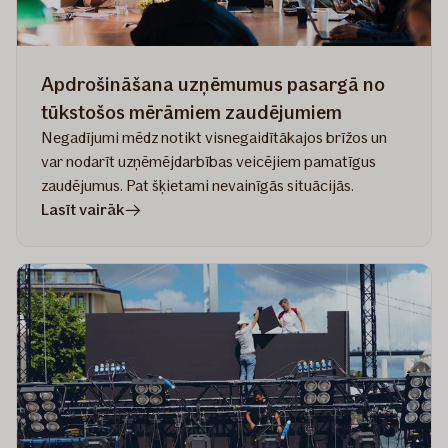
Apdrošināšana uzņēmumus pasargā no
tūkstošos mērāmiem zaudējumiem
Negadījumi mēdz notikt visnegaidītākajos brīžos un
var nodarīt uzņēmējdarbības veicējiem pamatīgus
zaudējumus. Pat šķietami nevainīgās situācijās.
rakstā
Lasīt vairāk
Apdrošināšana
uzņēmumus
pasargā
no
tūkstošos
mērāmiem
zaudējumiem