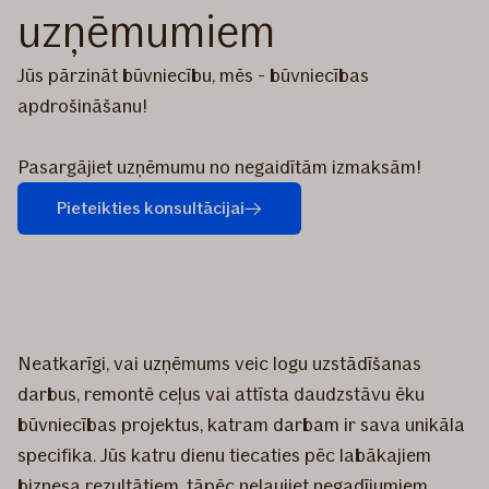
uzņēmumiem
Jūs pārzināt būvniecību, mēs - būvniecības
apdrošināšanu!
Pasargājiet uzņēmumu no negaidītām izmaksām!
Pieteikties konsultācijai
Neatkarīgi, vai uzņēmums veic logu uzstādīšanas
darbus, remontē ceļus vai attīsta daudzstāvu ēku
būvniecības projektus, katram darbam ir sava unikāla
specifika. Jūs katru dienu tiecaties pēc labākajiem
biznesa rezultātiem, tāpēc neļaujiet negadījumiem