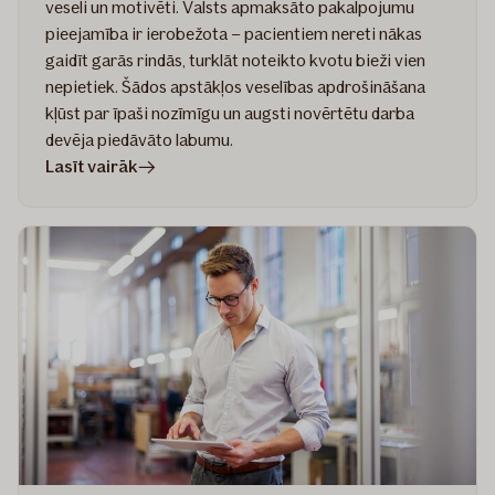
veseli un motivēti. Valsts apmaksāto pakalpojumu
pieejamība ir ierobežota – pacientiem nereti nākas
gaidīt garās rindās, turklāt noteikto kvotu bieži vien
nepietiek. Šādos apstākļos veselības apdrošināšana
kļūst par īpaši nozīmīgu un augsti novērtētu darba
devēja piedāvāto labumu.
rakstā
Lasīt vairāk
Veselības
apdrošināšana
–
ceļā
uz
ideālo
polisi