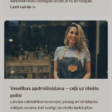
darbinieki būtu veselīgāki un līdz ar to arī ražīgāki.
rakstā
Lasīt vairāk
Kā
izvēlēties
piemērotāko
veselības
apdrošināšanas
polisi
darbiniekiem?
Veselības apdrošināšana – ceļā uz ideālo
polisi
Latvijas sabiedrībai novecojot, pieaug arī strādājošo
vidējais vecums, bet svarīgi, lai cilvēki darbā jūtas