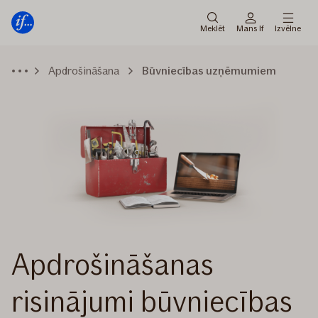
Galvenā
Pāriet
izvēlne
uz
Meklēt
Mans If
Izvēlne
saturu
Apdrošināšana
Būvniecības uzņēmumiem
Apdrošināšanas
risinājumi būvniecības