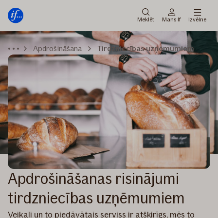
Galvenā
Pāriet
izvēlne
uz
Meklēt
Mans If
Izvēlne
saturu
Apdrošināšana
Tirdzniecības uzņēmumiem
Apdrošināšanas risinājumi
tirdzniecības uzņēmumiem
Veikali un to piedāvātais serviss ir atšķirīgs, mēs to