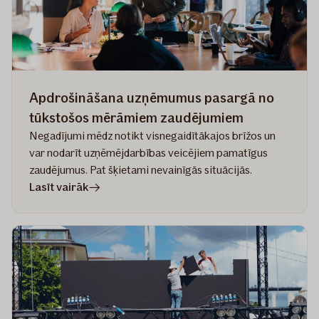
neparedzētos
gadījumos
Apdrošināšana uzņēmumus pasargā no
tūkstošos mērāmiem zaudējumiem
Negadījumi mēdz notikt visnegaidītākajos brīžos un
var nodarīt uzņēmējdarbības veicējiem pamatīgus
zaudējumus. Pat šķietami nevainīgās situācijās.
rakstā
Lasīt vairāk
Apdrošināšana
uzņēmumus
pasargā
no
tūkstošos
mērāmiem
zaudējumiem