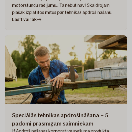
motorstundu rādījums... Tā nebūt nav! Skaidrojam
plašāk izplatītos mītus par tehnikas apdrošināšanu.
rakstā
Lasīt vairāk
6
izplatīti
mīti
par
speciālās
tehnikas
apdrošināšanu
Speciālās tehnikas apdrošināšana – 5
padomi prasmīgam saimniekam
If Apdrošināšanas korporatīvā īpašuma produkta