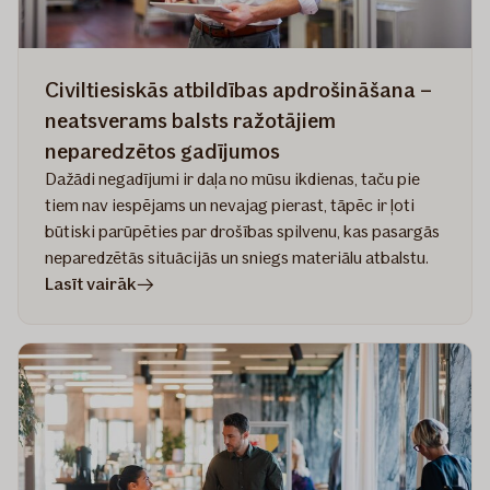
Civiltiesiskās atbildības apdrošināšana –
neatsverams balsts ražotājiem
neparedzētos gadījumos
Dažādi negadījumi ir daļa no mūsu ikdienas, taču pie
tiem nav iespējams un nevajag pierast, tāpēc ir ļoti
būtiski parūpēties par drošības spilvenu, kas pasargās
neparedzētās situācijās un sniegs materiālu atbalstu.
rakstā
Lasīt vairāk
Civiltiesiskās
atbildības
apdrošināšana
–
neatsverams
balsts
ražotājiem