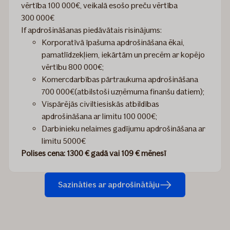
vērtība 100 000€, veikalā esošo preču vērtība
300 000€
If apdrošināšanas piedāvātais risinājums:
Korporatīvā īpašuma apdrošināšana ēkai,
pamatlīdzekļiem, iekārtām un precēm ar kopējo
vērtību 800 000€;
Komercdarbības pārtraukuma apdrošināšana
700 000€(atbilstoši uzņēmuma finanšu datiem);
Vispārējās civiltiesiskās atbildības
apdrošināšana ar limitu 100 000€;
Darbinieku nelaimes gadījumu apdrošināšana ar
limitu 5000€
Polises cena: 1300 € gadā vai 109 € mēnesī
Sazināties ar apdrošinātāju