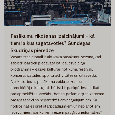
Pasākumu rīkošanas izaicinājumi – kā
tiem laikus sagatavoties? Gundegas
Skudriņas pieredze
Vasara tradicionāli ir aktīvākā pasākumu sezona, kad
sabiedrībai tiek piedāvāta ļoti daudzveidīga
programma – dažādi kultūras notikumi, festivāli,
koncerti, izstādes, sporta aktivitātes un citi svētki.
Neskatoties uz pasākuma veidu, sezonu un
apmeklētāju skaitu, ļoti būtiski ir parūpēties ne tikai
par apmeklētāju drošību, bet arī pašam organizatoram
pasargāt sevi no neparedzētiem negadījumiem. Kā
nodrošināties pret starpgadījumiem un neplānotiem
izdevumiem, par kuriem reizēm pat grūti iedomāties?