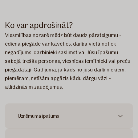
Ko var apdrošināt?
Viesmīlības nozarē mēdz būt daudz pārsteigumu -
ēdiena piegāde var kavēties, darba vietā notiek
negadījums, darbinieki saslimst vai Jūsu īpašumu
sabojā trešās personas, viesnīcas iemītnieki vai preču
piegādātāji. Gadījumā, ja kāds no jūsu darbiniekiem,
piemēram, netīšām apgāzis kādu dārgu vāzi -
atlīdzināsim zaudējumus.
Uzņēmuma īpašums