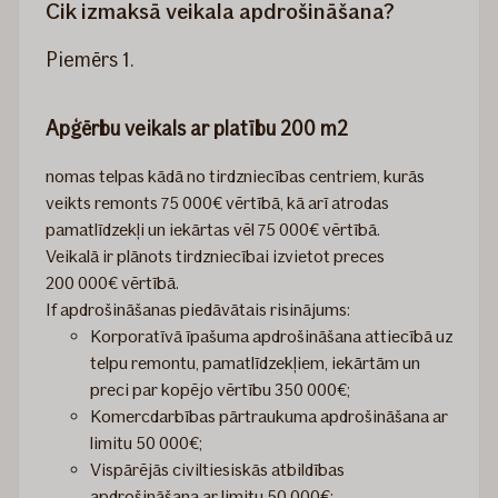
Cik izmaksā veikala apdrošināšana?
Piemērs 1.
Apģērbu veikals ar platību 200 m2
nomas telpas kādā no tirdzniecības centriem, kurās
veikts remonts 75 000€ vērtībā, kā arī atrodas
pamatlīdzekļi un iekārtas vēl 75 000€ vērtībā.
Veikalā ir plānots tirdzniecībai izvietot preces
200 000€ vērtībā.
If apdrošināšanas piedāvātais risinājums:
Korporatīvā īpašuma apdrošināšana attiecībā uz
telpu remontu, pamatlīdzekļiem, iekārtām un
preci par kopējo vērtību 350 000€;
Komercdarbības pārtraukuma apdrošināšana ar
limitu 50 000€;
Vispārējās civiltiesiskās atbildības
apdrošināšana ar limitu 50 000€;