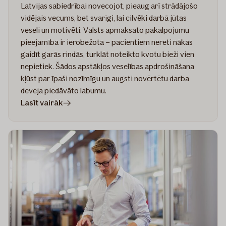
Latvijas sabiedrībai novecojot, pieaug arī strādājošo
vidējais vecums, bet svarīgi, lai cilvēki darbā jūtas
veseli un motivēti. Valsts apmaksāto pakalpojumu
pieejamība ir ierobežota – pacientiem nereti nākas
gaidīt garās rindās, turklāt noteikto kvotu bieži vien
nepietiek. Šādos apstākļos veselības apdrošināšana
kļūst par īpaši nozīmīgu un augsti novērtētu darba
devēja piedāvāto labumu.
rakstā
Lasīt vairāk
Veselības
apdrošināšana
–
ceļā
uz
ideālo
polisi