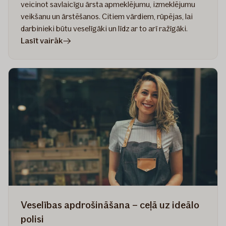
veicinot savlaicīgu ārsta apmeklējumu, izmeklējumu
veikšanu un ārstēšanos. Citiem vārdiem, rūpējas, lai
darbinieki būtu veselīgāki un līdz ar to arī ražīgāki.
rakstā
Lasīt vairāk
Kā
izvēlēties
piemērotāko
veselības
apdrošināšanas
polisi
darbiniekiem?
Veselības apdrošināšana – ceļā uz ideālo
polisi