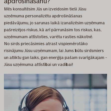
apdrošināšanu?
Mēs konsultēsim Jūs un izveidosim tieši Jūsu
uzņēmuma personalizētu apdrošināšanas
piedāvājumu, jo sarunas laikā izanalizēsim uzņēmuma
pašreizējos riskus, kā arī pārrunāsim tos riskus, kas,
uzņēmumam attīstoties, varētu rasties nākotnē.
No sirds priecāsimies atrast vispiemērotāko
risinājumu Jūsu uzņēmumam, lai Jums būtu sirdsmiers
un atliktu gan laiks, gan enerģija pašam svarīgākajam -
Jūsu uzņēmuma attīstībai un vadībai!