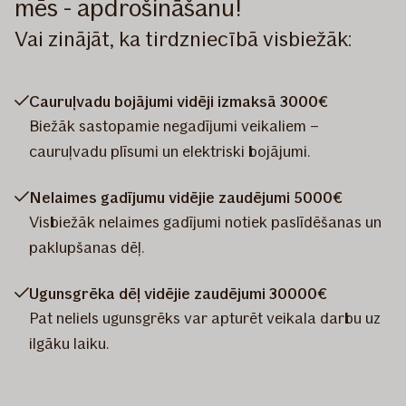
mēs - apdrošināšanu!
Vai zinājāt, ka tirdzniecībā visbiežāk:
Cauruļvadu bojājumi vidēji izmaksā 3000€
Biežāk sastopamie negadījumi veikaliem –
cauruļvadu plīsumi un elektriski bojājumi.
Nelaimes gadījumu vidējie zaudējumi 5000€
Visbiežāk nelaimes gadījumi notiek paslīdēšanas un
paklupšanas dēļ.
Ugunsgrēka dēļ vidējie zaudējumi 30000€
Pat neliels ugunsgrēks var apturēt veikala darbu uz
ilgāku laiku.