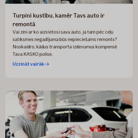
Turpini kustību, kamēr Tavs auto ir
remontā
Vai zini ar ko aizvietosi savu auto, ja tam pēc ceļu
satiksmes negadījuma būs nepieciešams remonts?
Noskaidro, kādus transporta izdevumus kompensē
Tava KASKO polise.
Uzzināt vairāk