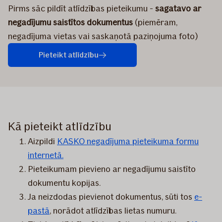
Pirms sāc pildīt atlīdzības pieteikumu -
sagatavo ar
negadījumu saistītos dokumentus
(piemēram,
negadījuma vietas vai saskaņotā paziņojuma foto)
Pieteikt atlīdzību
Kā pieteikt atlīdzību
Aizpildi
KASKO negadījuma pieteikuma formu
internetā.
Pieteikumam pievieno ar negadījumu saistīto
dokumentu kopijas.
Ja neizdodas pievienot dokumentus, sūti tos
e-
pastā
, norādot atlīdzības lietas numuru.