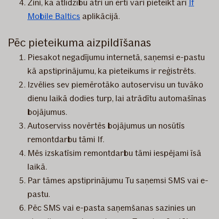
Zini, ka atlīdzību ātri un ērti vari pieteikt arī
If
Mobile Baltics
aplikācijā.
Pēc pieteikuma aizpildīšanas
Piesakot negadījumu internetā, saņemsi e-pastu
kā apstiprinājumu, ka pieteikums ir reģistrēts.
Izvēlies sev piemērotāko autoservisu un tuvāko
dienu laikā dodies turp, lai atrādītu automašīnas
bojājumus.
Autoserviss novērtēs bojājumus un nosūtīs
remontdarbu tāmi If.
Mēs izskatīsim remontdarbu tāmi iespējami īsā
laikā.
Par tāmes apstiprinājumu Tu saņemsi SMS vai e-
pastu.
Pēc SMS vai e-pasta saņemšanas sazinies un