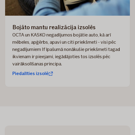
Bojāto mantu realizācija izsolēs
​OCTA un KASKO negadījumos bojātie auto, kā arī
mēbeles, apģērbs, apavi un citi priekšmeti - visi pēc
negadījumiem If īpašumā nonākušie priekšmeti tagad
ikvienam ir pieejami, iegādājoties tos izsolēs pēc
vairāksolīšanas principa.
Piedalīties izsolē