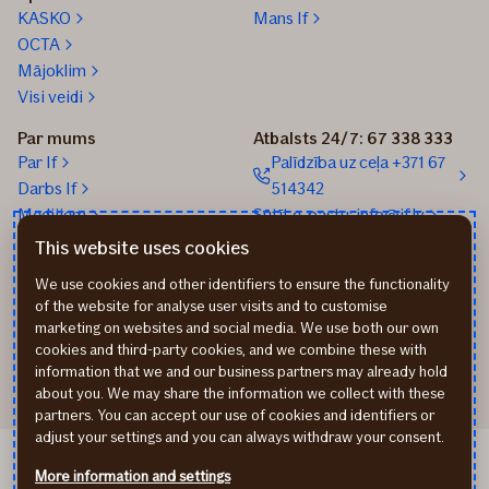
KASKO
Mans If
OCTA
Mājoklim
Visi veidi
Par mums
Atbalsts 24/7: 67 338 333
Par If
Palīdzība uz ceļa +371 67
Darbs If
514342
Medijiem
Sūtīt e-pastu: info@if.lv
Blogs
If biroji
This website uses cookies
Ilgtspēja
If Apdrošināšanas
We use cookies and other identifiers to ensure the functionality
izplatītāji
of the website for analyse user visits and to customise
Pirmslīguma informācija
marketing on websites and social media. We use both our own
Rekvizīti
cookies and third-party cookies, and we combine these with
information that we and our business partners may already hold
about you. We may share the information we collect with these
partners. You can accept our use of cookies and identifiers or
adjust your settings and you can always withdraw your consent.
If Draudimas LT
More information and settings
If Kindlustus EE