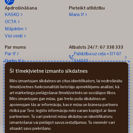
Apdrošināšana
Pieteikt atlīdzību
KASKO
Mans If
OCTA
Mājoklim
Visi veidi
Par mums
Atbalsts 24/7: 67 338 333
Par If
Palīdzība uz ceļa +371 67
Darbs If
514342
Medijiem
Sūtīt e-pastu: info@if.lv
Šī tīmekļvietne izmanto sīkdatnes
Blogs
If biroji
Mēs izmantojam sīkdatnes un citus identifikators, lai nodrošinātu
Ilgtspēja
If Apdrošināšanas
tīmekļvietnes funkcionalitāti lietotāju apmeklējumu analīzei, kā
izplatītāji
arī mārketinga pielāgošanai tīmekļvietnēs un sociālajos tīkos.
Pirmslīguma informācija
Mēs izmantojam gan mūsu, gan trešo pušu sīkdatnes un
Rekvizīti
apvienojam tās ar informāciju, kas ir mūsu un biznesa partneru
rīcībā par Tevi. Iegūto informāciju mēs varam kopīgot ar šiem
partneriem. Tu vari piekrist mūsu sīkdatņu un identifikatoru
izmantošanai vai pielāgot savus iestatījumus. Tu vienmēr vari
atsaukt savu piekrišanu.