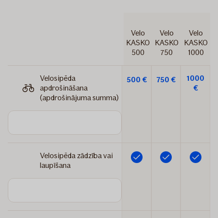
Velo
Velo
Velo
KASKO
KASKO
KASKO
500
750
1000
Velosipēda
1000
500 €
750 €
apdrošināšana
€
(apdrošinājuma summa)
Velosipēda zādzība vai
Iekļauts
Iekļauts
Iekļauts
laupīšana