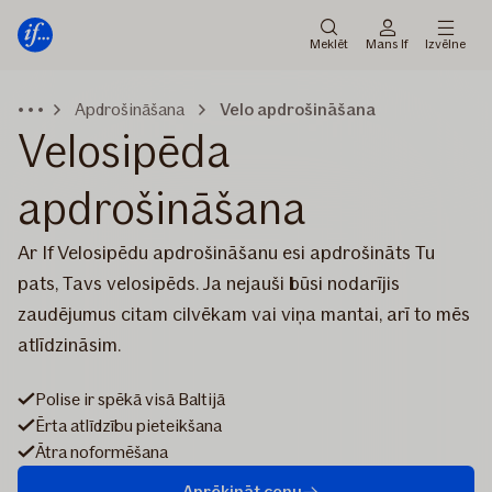
Galvenā
Pāriet
izvēlne
uz
Meklēt
Mans If
Izvēlne
saturu
Apdrošināšana
Velo apdrošināšana
Velosipēda
apdrošināšana
Ar If Velosipēdu apdrošināšanu esi apdrošināts Tu
pats, Tavs velosipēds. Ja nejauši būsi nodarījis
zaudējumus citam cilvēkam vai viņa mantai, arī to mēs
atlīdzināsim.
Polise ir spēkā visā Baltijā
Ērta atlīdzību pieteikšana
Ātra noformēšana
Aprēķināt cenu