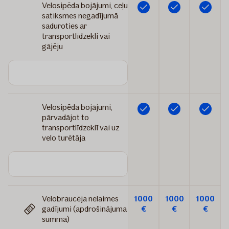
Velosipēda bojājumi, ceļu
Iekļauts
Iekļauts
Iekļauts
satiksmes negadījumā
saduroties ar
transportlīdzekli vai
gājēju
Velosipēda bojājumi,
Iekļauts
Iekļauts
Iekļauts
pārvadājot to
transportlīdzeklī vai uz
velo turētāja
Velobraucēja nelaimes
1000
1000
1000
gadījumi (apdrošinājuma
€
€
€
summa)