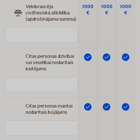
Velobraucēja
1000
1000
1000
civiltiesiskā atbildība
€
€
€
(apdrošinājuma summa)
Citas personas dzīvībai
Iekļauts
Iekļauts
Iekļauts
vai veselībai nodarītais
kaitējums
Citas personas mantai
Iekļauts
Iekļauts
Iekļauts
nodarītais bojājums