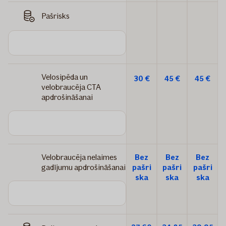
Pašrisks
Velosipēda un
30 €
45 €
45 €
velobraucēja CTA
apdrošināšanai
Velobraucēja nelaimes
Bez
Bez
Bez
gadījumu apdrošināšanai
pašri
pašri
pašri
ska
ska
ska