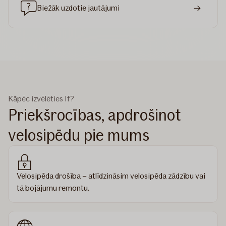
Biežāk uzdotie jautājumi
Kāpēc izvēlēties If?
Priekšrocības, apdrošinot
velosipēdu pie mums
Velosipēda drošība – atlīdzināsim velosipēda zādzību vai
tā bojājumu remontu.