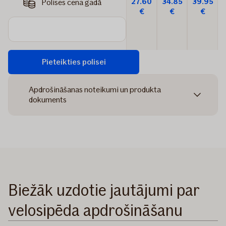
27.60
34.85
39.95
Polises cena gadā
€
€
€
Pieteikties polisei
Apdrošināšanas noteikumi un produkta
dokuments
Biežāk uzdotie jautājumi par
velosipēda apdrošināšanu