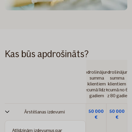
Kas būs apdrošināts?
Apdrošinājuma
Apdrošinājum
summa
summa
klientiem
klientiem
vecumā līdz 64
vecumā no 65
gadiem
līdz 80 gadiem
50 000
50 000
Ārstēšanas izdevumi
€
€
Atlīdzinām izdevumus par