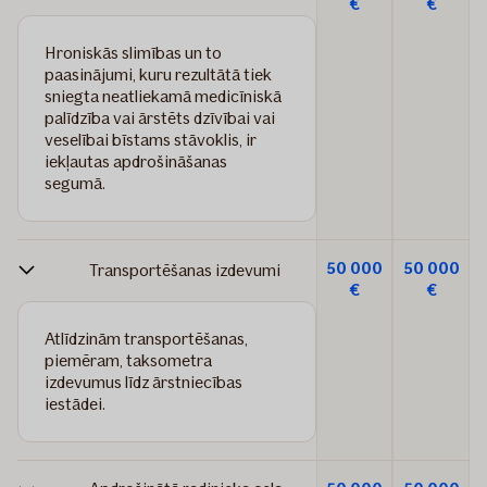
€
€
Hroniskās slimības un to
paasinājumi, kuru rezultātā tiek
sniegta neatliekamā medicīniskā
palīdzība vai ārstēts dzīvībai vai
veselībai bīstams stāvoklis, ir
iekļautas apdrošināšanas
segumā.
50 000
50 000
Transportēšanas izdevumi
€
€
Atlīdzinām transportēšanas,
piemēram, taksometra
izdevumus līdz ārstniecības
iestādei.