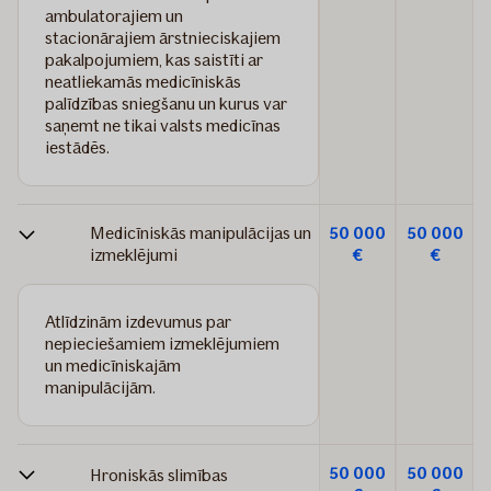
ambulatorajiem un
stacionārajiem ārstnieciskajiem
pakalpojumiem, kas saistīti ar
neatliekamās medicīniskās
palīdzības sniegšanu un kurus var
saņemt ne tikai valsts medicīnas
iestādēs.
Medicīniskās manipulācijas un
50 000
50 000
izmeklējumi
€
€
Atlīdzinām izdevumus par
nepieciešamiem izmeklējumiem
un medicīniskajām
manipulācijām.
50 000
50 000
Hroniskās slimības