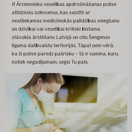
If Ārzemnieku veselības apdrošināšanas polise
atlīdzinās izdevumus, kas saistīti ar
neatliekamas medicīniskās palīdzības sniegšanu
un dzīvībai vai veselībai kritiski bīstama
stāvokļa ārstēšanu Latvijā un citu Šengenas
līguma dalībvalstu teritorijās. Tāpat ņem vērā,
ka šī polise paredz pašrisku – tā ir summa, kuru,
notiek negadījumam, segsi Tu pats.