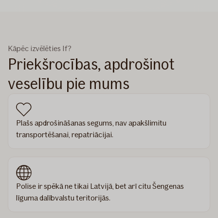
Kāpēc izvēlēties If?
Priekšrocības, apdrošinot
veselību pie mums
Plašs apdrošināšanas segums, nav apakšlimitu
transportēšanai, repatriācijai.
​Polise ir spēkā ne tikai Latvijā, bet arī citu Šengenas
līguma dalībvalstu teritorijās.