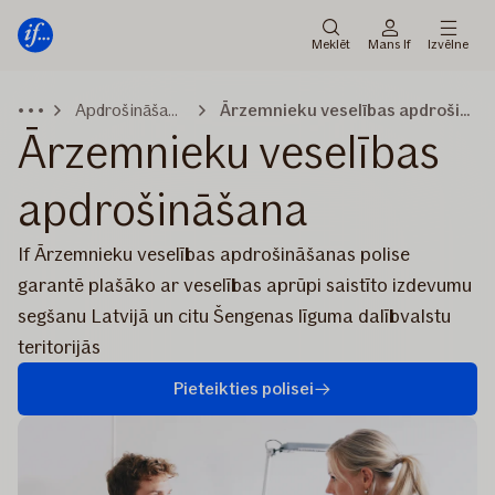
Galvenā
Pāriet
izvēlne
uz
Meklēt
Mans If
Izvēlne
saturu
Apdrošināšana
Ārzemnieku veselības apdrošināšana
Ārzemnieku veselības
apdrošināšana
If Ārzemnieku veselības apdrošināšanas polise
garantē plašāko ar veselības aprūpi saistīto izdevumu
segšanu Latvijā un citu Šengenas līguma dalībvalstu
teritorijās
Pieteikties polisei