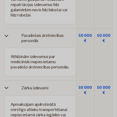
repatriācijas izdevumus līdz
galamērķim nevis līdz lidostai vai
līdz robežai.
Pavadošais ārstniecības
50 000
50 000
personāls
€
€
Atlīdzinām izdevumus par
medicīniski nepieciešamu
pavadošo ārstniecības personālu.
50 000
50 000
Zārka izdevumi
€
€
Apmaksājam apdrošinātā
mirstīgo atlieku transportēšanai
nepieciešamā zārka iegādes vai