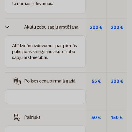
tā nomas izdevumus.
Akūtu zobu sāpju ārstēšana
200 €
200 €
Atlīdzinām izdevumus par pirmās
palīdzības sniegšanu akūtu zobu
sāpju ārstniecībai.
Polises cena pirmajā gadā
55 €
300 €
Pašrisks
50 €
150 €