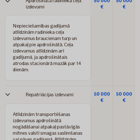
Apdrošinātā radinieka ceļa
50 000
50 000
izdevumi
€
€
Nepieciešamības gadījumā
atlīdzinām radinieka ceļa
izdevumus braucienam turp un
atpakaļ pie apdrošinātā. Ceļa
izdevumus atlīdzinām arī
gadījumā, ja apdrošinātais
atrodas stacionārā mazāk par 14
dienām.
50 000
50 000
Repatriācijas izdevumi
€
€
Atlīdzinām transportēšanas
izdevumus apdrošinātā
nogādāšanai atpakaļ pastāvīgās
mītnes valstī smagas saslimšanas
vai nāves gadījumā. Atlīdzinām