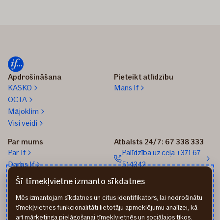
Apdrošināšana
Pieteikt atlīdzību
KASKO
Mans If
OCTA
Mājoklim
Visi veidi
Par mums
Atbalsts 24/7: 67 338 333
Par If
Palīdzība uz ceļa +371 67
Darbs If
514342
Medijiem
Sūtīt e-pastu: info@if.lv
Šī tīmekļvietne izmanto sīkdatnes
Blogs
If biroji
Mēs izmantojam sīkdatnes un citus identifikators, lai nodrošinātu
Ilgtspēja
If Apdrošināšanas
tīmekļvietnes funkcionalitāti lietotāju apmeklējumu analīzei, kā
izplatītāji
arī mārketinga pielāgošanai tīmekļvietnēs un sociālajos tīkos.