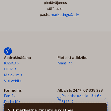
piedāvājumus
sūtīt uz e-
pastu:
marketings@if.lv
Apdrošināšana
Pieteikt atlīdzību
KASKO
Mans If
OCTA
Mājoklim
Visi veidi
Par mums
Atbalsts 24/7: 67 338 333
Par If
Palīdzība uz ceļa +371 67
Darbs If
514342
Medijiem
Sūtīt e-pastu: info@if.lv
Šī tīmekļvietne izmanto sīkdatnes