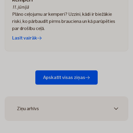
11. jūnijā
Plāno ceļojumu ar kemperi? Uzzini, kādi ir biežākie
riski, ko pārbaudīt pirms brauciena un kā parūpēties
par drošību ceļā.
Lasīt vairāk
Apskatīt visas ziņas
Ziņu arhīvs