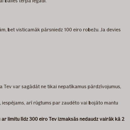
 balles tērpa iegādi.
m, bet visticamāk pārsniedz 100 eiro robežu. Ja devies
a Tev var sagādāt ne tikai nepatīkamus pārdzīvojumus,
d, iespējams, arī rūgtums par zaudēto vai bojāto mantu
 ar limitu līdz 300 eiro Tev izmaksās nedaudz vairāk kā 2