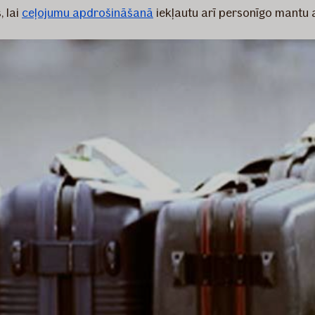
, lai
ceļojumu apdrošināšanā
iekļautu arī personīgo mantu