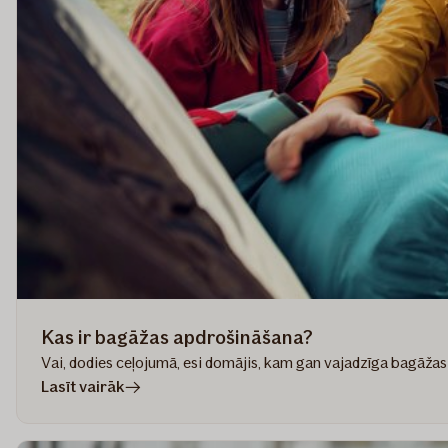
Kas ir bagāžas apdrošināšana?
Vai, dodies ceļojumā, esi domājis, kam gan vajadzīga bagāža
rakstā
Lasīt vairāk
Kas
ir