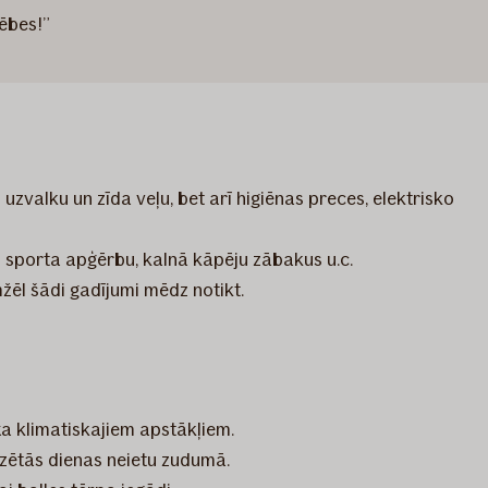
ēbes!”
valku un zīda veļu, bet arī higiēnas preces, elektrisko
o sporta apģērbu, kalnā kāpēju zābakus u.c.
žēl šādi gadījumi mēdz notikt.
a klimatiskajiem apstākļiem.
dzētās dienas neietu zudumā.