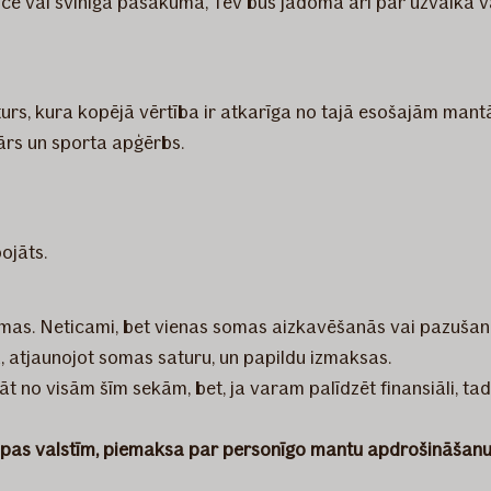
cē vai svinīgā pasākumā, Tev būs jādomā arī par uzvalka vai
rs, kura kopējā vērtība ir atkarīga no tajā esošajām mantā
tārs un sporta apģērbs.
ojāts.
mas. Neticami, bet vienas somas aizkavēšanās vai pazušan
a, atjaunojot somas saturu, un papildu izmaksas.
 no visām šīm sekām, bet, ja varam palīdzēt finansiāli, ta
iropas valstīm, piemaksa par personīgo mantu apdrošināšanu