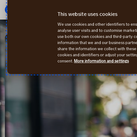
Galvenā
Pāriet
izvēlne
uz
This website uses cookies
saturu
We use cookies and other identifiers to ens
Bagāžas apdrošināšana
analyse user visits and to customise marke
use both our own cookies and third-party 
information that we and our business part
share the information we collect with these
cookies and identifiers or adjust your sett
consent.
More information and settings