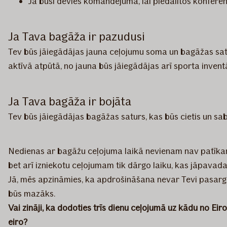
Ja būsi devies komandējumā, lai piedalītos konferen
Ja Tava bagāža ir pazudusi
Tev būs jāiegādājas jauna ceļojumu soma un bagāžas satu
aktīvā atpūtā, no jauna būs jāiegādājas arī sporta inven
Ja Tava bagāža ir bojāta
Tev būs jāiegādājas bagāžas saturs, kas būs cietis un sab
Nedienas ar bagāžu ceļojuma laikā nevienam nav patīka
bet arī izniekotu ceļojumam tik dārgo laiku, kas jāpavad
Jā, mēs apzināmies, ka apdrošināšana nevar Tevi pasargāt
būs mazāks.
Vai zināji, ka dodoties trīs dienu ceļojumā uz kādu no E
eiro?