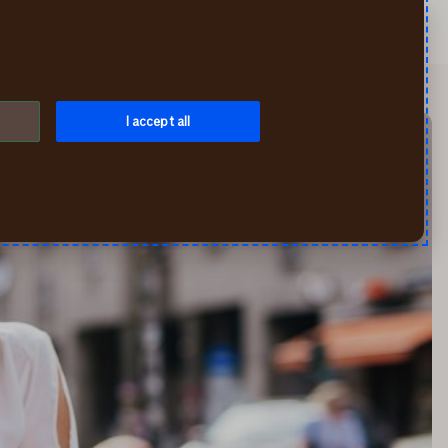
Meklēt
Mans If
Izvēlne
I accept all