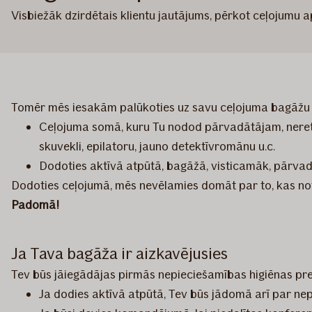
Visbiežāk dzirdētais klientu jautājums, pērkot ceļojumu
Tomēr mēs iesakām palūkoties uz savu ceļojuma bagāžu
Ceļojuma somā, kuru Tu nodod pārvadātājam, nereti p
skuvekli, epilatoru, jauno detektīvromānu u.c.
Dodoties aktīvā atpūtā, bagāžā, visticamāk, pārvadā
Dodoties ceļojumā, mēs nevēlamies domāt par to, kas notik
Padomā!
Ja Tava bagāža ir aizkavējusies
Tev būs jāiegādājas pirmās nepieciešamības higiēnas prec
Ja dodies aktīvā atpūtā, Tev būs jādomā arī par ne