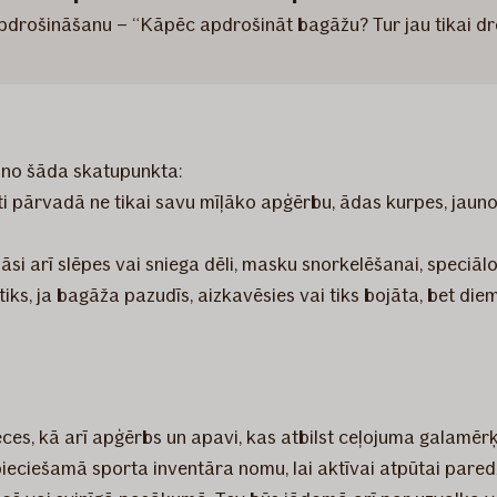
 apdrošināšanu – “Kāpēc apdrošināt bagāžu? Tur jau tikai dr
 no šāda skatupunkta:
ārvadā ne tikai savu mīļāko apģērbu, ādas kurpes, jauno uz
si arī slēpes vai sniega dēli, masku snorkelēšanai, speciāl
s, ja bagāža pazudīs, aizkavēsies vai tiks bojāta, bet diem
es, kā arī apģērbs un apavi, kas atbilst ceļojuma galamērķ
pieciešamā sporta inventāra nomu, lai aktīvai atpūtai pare