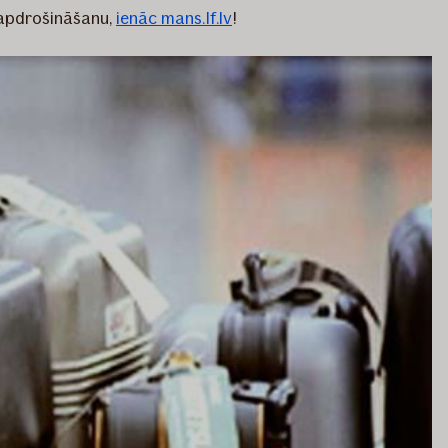
 apdrošināšanu,
ienāc mans.If.lv
!