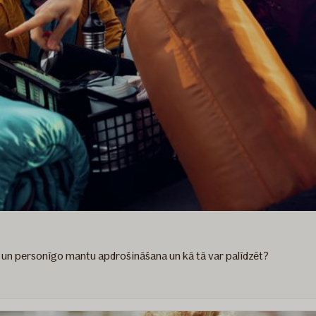
s un personīgo mantu apdrošināšana un kā tā var palīdzēt?