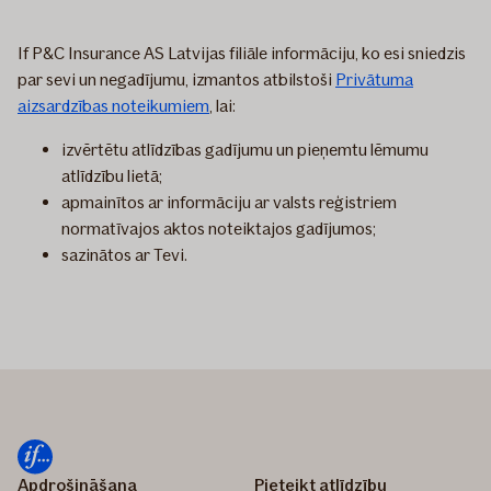
If P&C Insurance AS Latvijas filiāle informāciju, ko esi sniedzis
par sevi un negadījumu, izmantos atbilstoši
Privātuma
aizsardzības noteikumiem
, lai:
izvērtētu atlīdzības gadījumu un pieņemtu lēmumu
atlīdzību lietā;
apmainītos ar informāciju ar valsts reģistriem
normatīvajos aktos noteiktajos gadījumos;
sazinātos ar Tevi.
Apdrošināšana
Pieteikt atlīdzību