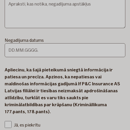
Negadījuma datums
Apliecinu, ka šajā pieteikumā sniegtā informācija ir
patiesa un precīza. Apzinos, ka nepatiesas vai
maldinošas informācijas gadījumā If P&C Insurance AS
Latvijas filiālei ir tiesības neizmaksāt apdrošināšanas
atlīdzību, turklāt es varu tiks saukts pie
kriminālatbildības par krāpšanu (Krimināllikuma
177.pants, 178.pants).
Jā, es piekrītu