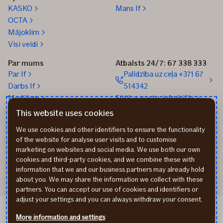
KASKO
Mans If
OCTA
Mājoklim
Visi veidi
Par mums
Atbalsts 24/7: 67 338 333
Par If
Palīdzība uz ceļa +371 67
Darbs If
514342
Medijiem
Sūtīt e-pastu: info@if.lv
Blogs
If biroji
This website uses cookies
Ilgtspēja
If Apdrošināšanas
We use cookies and other identifiers to ensure the functionality
izplatītāji
of the website for analyse user visits and to customise
Pirmslīguma informācija
marketing on websites and social media. We use both our own
Rekvizīti
cookies and third-party cookies, and we combine these with
information that we and our business partners may already hold
about you. We may share the information we collect with these
partners. You can accept our use of cookies and identifiers or
adjust your settings and you can always withdraw your consent.
If Draudimas LT
More information and settings
If Kindlustus EE