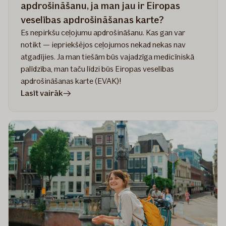
apdrošināšanu, ja man jau ir Eiropas
veselības apdrošināšanas karte?
Es nepirkšu ceļojumu apdrošināšanu. Kas gan var
notikt — iepriekšējos ceļojumos nekad nekas nav
atgadījies. Ja man tiešām būs vajadzīga medicīniskā
palīdzība, man taču līdzi būs Eiropas veselības
apdrošināšanas karte (EVAK)!
rakstā
Lasīt vairāk
Kāpēc
iegādāties
ceļojumu
apdrošināšanu,
ja
man
jau
ir
Eiropas
veselības
apdrošināšanas