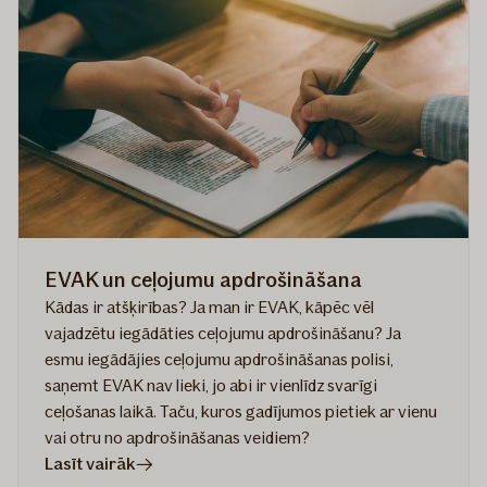
ārzemēs?
9
padomi,
ko
ņemt
vērā
EVAK un ceļojumu apdrošināšana
Kādas ir atšķirības? Ja man ir EVAK, kāpēc vēl
vajadzētu iegādāties ceļojumu apdrošināšanu? Ja
esmu iegādājies ceļojumu apdrošināšanas polisi,
saņemt EVAK nav lieki, jo abi ir vienlīdz svarīgi
ceļošanas laikā. Taču, kuros gadījumos pietiek ar vienu
vai otru no apdrošināšanas veidiem?
rakstā
Lasīt vairāk