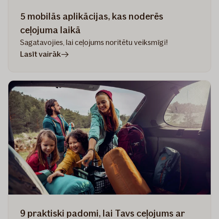
5 mobilās aplikācijas, kas noderēs
ceļojuma laikā
Sagatavojies, lai ceļojums noritētu veiksmīgi!
rakstā
Lasīt vairāk
5
mobilās
aplikācijas,
kas
noderēs
ceļojuma
laikā
9 praktiski padomi, lai Tavs ceļojums ar