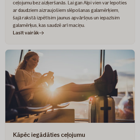
ceļojumu bez aizķeršanās. Lai gan Alpi vien var lepoties
ar daudziem aizraujošiem slēpošanas galamērķiem,
šajā rakstā izpētīsim jaunus apvāršņus un iepazīsim
galamērķus, kas saudzē arī maciņu.
rakstā
Lasīt vairāk
Gūt
slēpošanas
prieku
–
iespējas
ideālam
ceļojumam
Kāpēc iegādāties ceļojumu