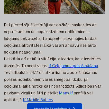
Pat pieredzējuši ceļotāji var dažkārt saskarties ar
nepatīkamiem un neparedzētiem notikumiem –
lidojums tiek atcelts, Tu nopietni savainojies kādas
ceļojuma aktivitātes laikā vai arī ar savu īres auto
nokļūsti negadījumā.
Lai kāda arī nebūtu situācija, atceries, ka, atrodoties
ārzemēs, Tu neesi viens.
If Ceļojumu apdrošināšana
Tevi atbalstīs 24/7 un atkarībā no apdrošināšanas
polises noteikumiem varēs sniegt palīdzību, ja
ceļojuma laikā notiks kas neparedzēts. Atlīdzības var
pavisam viegli un ātri pieteikt
Mans If
profilā vai
aplikācijā
If Mobile Baltics
.
Apdrošināt ceļojumu