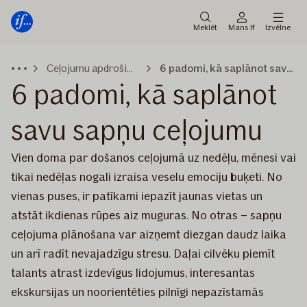
Galvenā
Pāriet
izvēlne
uz
Meklēt
Mans If
Izvēlne
saturu
Ceļojumu apdrošināšana
6 padomi, kā saplānot savu sapņu ceļojumu
6 padomi, kā saplānot
savu sapņu ceļojumu
Vien doma par došanos ceļojumā uz nedēļu, mēnesi vai
tikai nedēļas nogali izraisa veselu emociju buķeti. No
vienas puses, ir patīkami iepazīt jaunas vietas un
atstāt ikdienas rūpes aiz muguras. No otras – sapņu
ceļojuma plānošana var aizņemt diezgan daudz laika
un arī radīt nevajadzīgu stresu. Daļai cilvēku piemīt
talants atrast izdevīgus lidojumus, interesantas
ekskursijas un noorientēties pilnīgi nepazīstamās