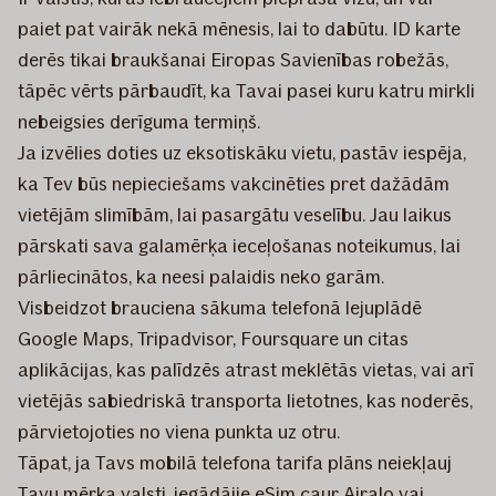
paiet pat vairāk nekā mēnesis, lai to dabūtu. ID karte
derēs tikai braukšanai Eiropas Savienības robežās,
tāpēc vērts pārbaudīt, ka Tavai pasei kuru katru mirkli
nebeigsies derīguma termiņš.
Ja izvēlies doties uz eksotiskāku vietu, pastāv iespēja,
ka Tev būs nepieciešams vakcinēties pret dažādām
vietējām slimībām, lai pasargātu veselību. Jau laikus
pārskati sava galamērķa ieceļošanas noteikumus, lai
pārliecinātos, ka neesi palaidis neko garām.
Visbeidzot brauciena sākuma telefonā lejuplādē
Google Maps, Tripadvisor, Foursquare un citas
aplikācijas, kas palīdzēs atrast meklētās vietas, vai arī
vietējās sabiedriskā transporta lietotnes, kas noderēs,
pārvietojoties no viena punkta uz otru.
Tāpat, ja Tavs mobilā telefona tarifa plāns neiekļauj
Tavu mērķa valsti, iegādājie eSim caur Airalo vai