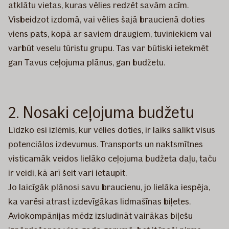
atklātu vietas, kuras vēlies redzēt savām acīm.
Visbeidzot izdomā, vai vēlies šajā braucienā doties
viens pats, kopā ar saviem draugiem, tuviniekiem vai
varbūt veselu tūristu grupu. Tas var būtiski ietekmēt
gan Tavus ceļojuma plānus, gan budžetu.
2. Nosaki ceļojuma budžetu
Līdzko esi izlēmis, kur vēlies doties, ir laiks salikt visus
potenciālos izdevumus. Transports un naktsmītnes
visticamāk veidos lielāko ceļojuma budžeta daļu, taču
ir veidi, kā arī šeit vari ietaupīt.
Jo laicīgāk plānosi savu braucienu, jo lielāka iespēja,
ka varēsi atrast izdevīgākas lidmašīnas biļetes.
Aviokompānijas mēdz izsludināt vairākas biļešu