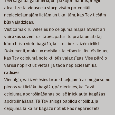
Tevi sagaida galamērķī, un, pakojot mantas, mēģini
atrast zelta vidusceļu starp visām potenciāli
nepieciešamajām lietām un tikai tām, kas Tev tiešām
būs vajadzīgas.
Visticamāk Tu vēlēsies no ceļojumā mājās atvest arī
vairākus suvenīrus, tāpēc paturi to prātā un atstāj
kādu brīvu vietu bagāžā, kur tos bez raizēm ielikt.
Dokumenti, maks un mobilais telefons ir tās trīs lietas,
kas Tev ceļojumā noteikti būs vajadzīgas. Visu pārējo
varēsi nopirkt uz vietas, ja tāda nepieciešamība
radīsies.
Vienalga, vai izvēlēsies braukt ceļojumā ar mugursomu
plecos vai lielāku bagāžu, pārliecinies, ka Tavā
ceļojuma apdrošināšanas polisē ir iekļauta bagāžas
apdrošināšana. Tā Tev sniegs papildu drošību, ja
ceļojuma laikā ar bagāžu notiek kas neparedzēts.