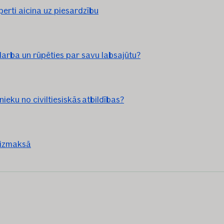
erti aicina uz piesardzību
darba un rūpēties par savu labsajūtu?
ieku no civiltiesiskās atbildības?
e izmaksā