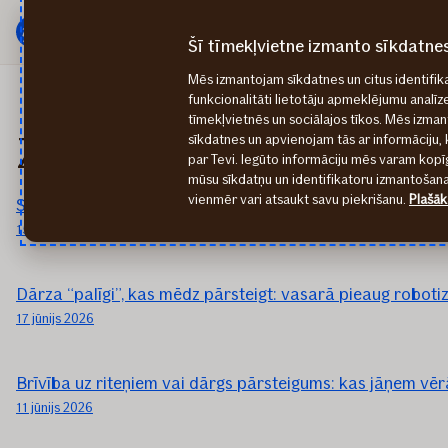
Galvenā
Pāriet
izvēlne
uz
Šī tīmekļvietne izmanto sīkdatne
saturu
Mēs izmantojam sīkdatnes un citus identifika
funkcionalitāti lietotāju apmeklējumu analīz
tīmekļvietnēs un sociālajos tīkos. Mēs izma
Ziņas medijiem: 2026
sīkdatnes un apvienojam tās ar informāciju, 
par Tevi. Iegūto informāciju mēs varam kopīg
mūsu sīkdatņu un identifikatoru izmantošanai
vienmēr vari atsaukt savu piekrišanu.
Plašāk
Steiga, nogurums un neuzmanība: kāpēc dārza darbi vas
15 jūlijs 2026
Dārza “palīgi”, kas mēdz pārsteigt: vasarā pieaug roboti
17 jūnijs 2026
Brīvība uz riteņiem vai dārgs pārsteigums: kas jāņem vē
11 jūnijs 2026