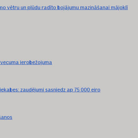
mo vētru un plūdu radīto bojājumu mazināšanai mājoklī
 vecuma ierobežojuma
ekabes: zaudējumi sasniedz ap 75 000 eiro
ēšanos