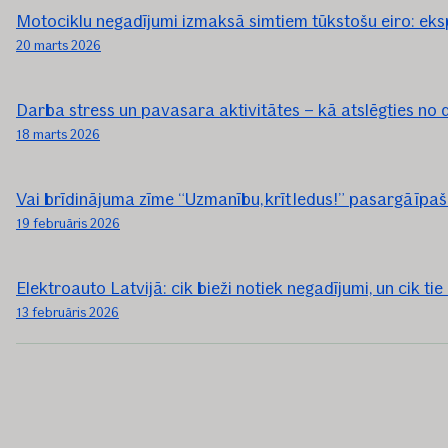
Motociklu negadījumi izmaksā simtiem tūkstošu eiro: eksp
20 marts 2026
Darba stress un pavasara aktivitātes – kā atslēgties no 
18 marts 2026
Vai brīdinājuma zīme “Uzmanību, krīt ledus!” pasargā īpašn
19 februāris 2026
Elektroauto Latvijā: cik bieži notiek negadījumi, un cik ti
13 februāris 2026