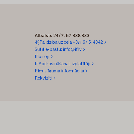
Atbalsts 24/7: 67 338 333
Palīdzība uz ceļa +371 67 514342
Sūtīt e-pastu: info@if.lv
If biroji
If Apdrošināšanas izplatītāji
Pirmslīguma informācija
Rekvizīti