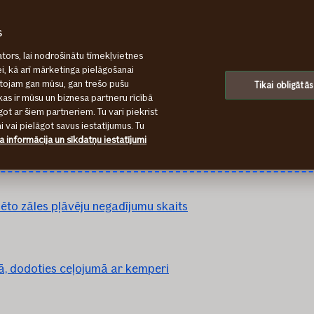
s
tors, lai nodrošinātu tīmekļvietnes
ei, kā arī mārketinga pielāgošanai
ntojam gan mūsu, gan trešo pušu
Tikai obligātās
kas ir mūsu un biznesa partneru rīcībā
ot ar šiem partneriem. Tu vari piekrist
 vai pielāgot savus iestatījumus. Tu
a informācija un sīkdatņu iestatījumi
arā nereti beidzas ar traumām
zēto zāles pļāvēju negadījumu skaits
rā, dodoties ceļojumā ar kemperi