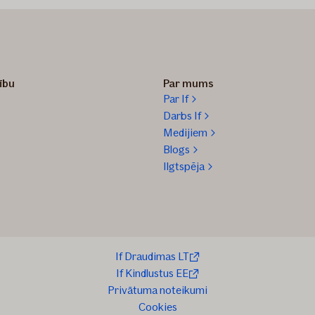
zību
Par mums
Par If
Darbs If
Medijiem
Blogs
Ilgtspēja
If Draudimas LT
If Kindlustus EE
Privātuma noteikumi
Cookies