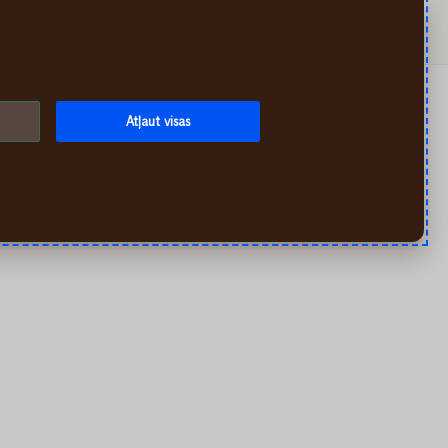
Meklēt
Mans If
Izvēlne
Atļaut visas