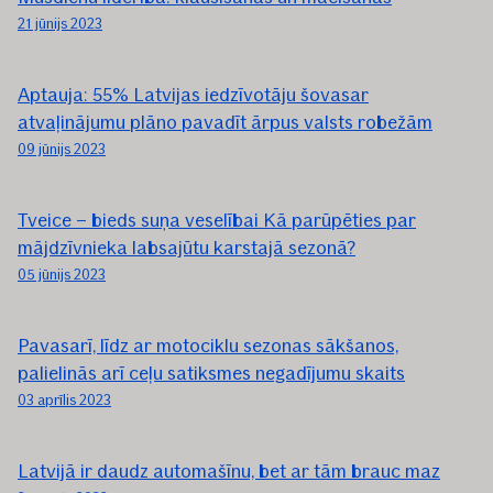
21 jūnijs 2023
Aptauja: 55% Latvijas iedzīvotāju šovasar
atvaļinājumu plāno pavadīt ārpus valsts robežām
09 jūnijs 2023
Tveice – bieds suņa veselībai Kā parūpēties par
mājdzīvnieka labsajūtu karstajā sezonā?
05 jūnijs 2023
Pavasarī, līdz ar motociklu sezonas sākšanos,
palielinās arī ceļu satiksmes negadījumu skaits
03 aprīlis 2023
Latvijā ir daudz automašīnu, bet ar tām brauc maz