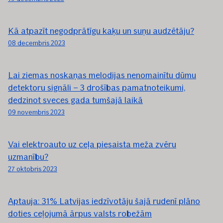
Kā atpazīt negodprātīgu kaķu un suņu audzētāju?
08 decembris 2023
Lai ziemas noskaņas melodijas nenomainītu dūmu
detektoru signāli – 3 drošības pamatnoteikumi,
dedzinot sveces gada tumšajā laikā
09 novembris 2023
Vai elektroauto uz ceļa piesaista meža zvēru
uzmanību?
27 oktobris 2023
Aptauja: 31% Latvijas iedzīvotāju šajā rudenī plāno
doties ceļojumā ārpus valsts robežām