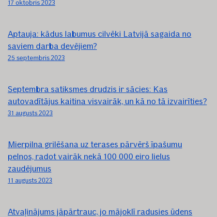
17 oktobris 2023
Aptauja: kādus labumus cilvēki Latvijā sagaida no
saviem darba devējiem?
25 septembris 2023
Septembra satiksmes drudzis ir sācies: Kas
autovadītājus kaitina visvairāk, un kā no tā izvairīties?
31 augusts 2023
Mierpilna grilēšana uz terases pārvērš īpašumu
pelnos, radot vairāk nekā 100 000 eiro lielus
zaudējumus
11 augusts 2023
Atvaļinājums jāpārtrauc, jo mājoklī radusies ūdens