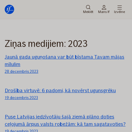
Galvenā
Pāriet
izvēlne
uz
Meklēt
Mans If
Izvēlne
saturu
Ziņas medijiem: 2023
Jaunā gada uguņošana var būt bīstama Tavam mājas
mīlulim
28 decembris 2023
Drošība virtuvē: 6 padomi, kā novērst ugunsgrēku
19 decembris 2023
Puse Latvijas iedzīvotāju šajā ziemā plāno doties
ceļojumā ārpus valsts robežām: kā tam sagatavoties?
19 decembris 2023