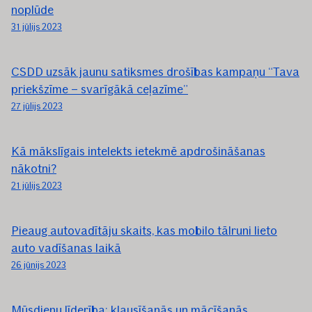
noplūde
31 jūlijs 2023
CSDD uzsāk jaunu satiksmes drošības kampaņu “Tava
priekšzīme – svarīgākā ceļazīme”
27 jūlijs 2023
Kā mākslīgais intelekts ietekmē apdrošināšanas
nākotni?
21 jūlijs 2023
Pieaug autovadītāju skaits, kas mobilo tālruni lieto
auto vadīšanas laikā
26 jūnijs 2023
Mūsdienu līderība: klausīšanās un mācīšanās