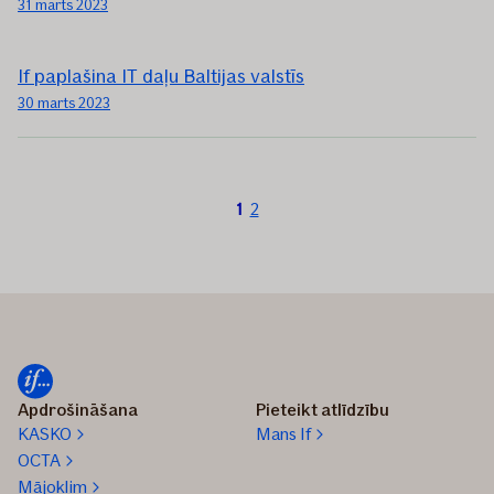
31 marts 2023
If paplašina IT daļu Baltijas valstīs
30 marts 2023
Šobrīd
1
2
esi
lapā
numur
1
Apdrošināšana
Pieteikt atlīdzību
KASKO
Mans If
OCTA
Mājoklim