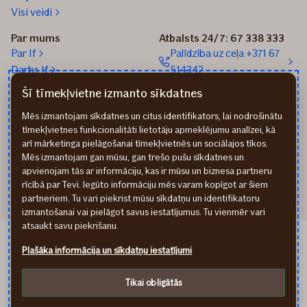
Visi veidi
Par mums
Atbalsts 24/7: 67 338 333
Par If
Palīdzība uz ceļa +371 67
Darbs If
514342
Medijiem
Sūtīt e-pastu: info@if.lv
Šī tīmekļvietne izmanto sīkdatnes
Blogs
If biroji
Mēs izmantojam sīkdatnes un citus identifikators, lai nodrošinātu
Ilgtspēja
If Apdrošināšanas
tīmekļvietnes funkcionalitāti lietotāju apmeklējumu analīzei, kā
izplatītāji
arī mārketinga pielāgošanai tīmekļvietnēs un sociālajos tīkos.
Pirmslīguma informācija
Mēs izmantojam gan mūsu, gan trešo pušu sīkdatnes un
Rekvizīti
apvienojam tās ar informāciju, kas ir mūsu un biznesa partneru
rīcībā par Tevi. Iegūto informāciju mēs varam kopīgot ar šiem
partneriem. Tu vari piekrist mūsu sīkdatņu un identifikatoru
izmantošanai vai pielāgot savus iestatījumus. Tu vienmēr vari
atsaukt savu piekrišanu.
If Draudimas LT
Plašāka informācija un sīkdatņu iestatījumi
If Kindlustus EE
Privātuma noteikumi
Tikai obligātās
Cookies
Piekļūstamības paziņojums