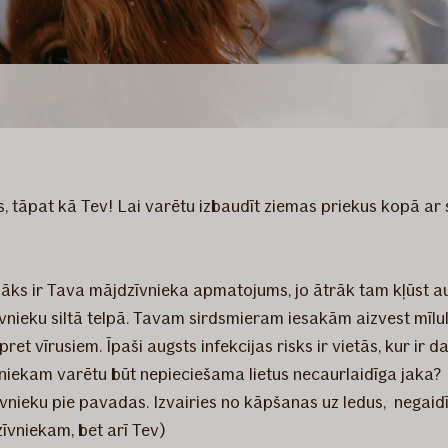
, tāpat kā Tev! Lai varētu izbaudīt ziemas priekus kopā ar 
sāks ir Tava mājdzīvnieka apmatojums, jo ātrāk tam kļūst auk
īvnieku siltā telpā. Tavam sirdsmieram iesakām aizvest mīlul
et vīrusiem. Īpaši augsts infekcijas risks ir vietās, kur ir
niekam varētu būt nepieciešama lietus necaurlaidīga jaka?
dzīvnieku pie pavadas. Izvairies no kāpšanas uz ledus, negaid
īvniekam, bet arī Tev)