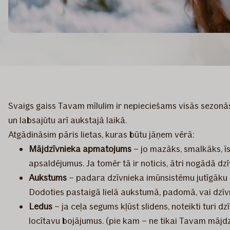
Svaigs gaiss Tavam mīlulim ir nepieciešams visās sezonās
un labsajūtu arī aukstajā laikā.
Atgādināsim pāris lietas, kuras būtu jāņem vērā:
Mājdzīvnieka apmatojums
– jo mazāks, smalkāks, ī
apsaldējumus. Ja tomēr tā ir noticis, ātri nogādā dz
Aukstums
– padara dzīvnieka imūnsistēmu jutīgāku pr
Dodoties pastaigā lielā aukstumā, padomā, vai dzīv
Ledus
– ja ceļa segums kļūst slidens, noteikti turi 
locītavu bojājumus. (pie kam – ne tikai Tavam mājdz