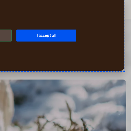
Meklēt
Mans If
Izvēlne
I accept all