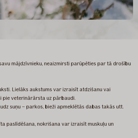
savu mājdzīvnieku, neaizmirsti parūpēties par tā drošību
sti. Lielāks aukstums var izraisīt atdzišanu vai
i pie veterinārārsta uz pārbaudi.
 daudz suņu – parkos, bieži apmeklētās dabas takās utt.
īta paslīdēšana, nokrišana var izraisīt muskuļu un