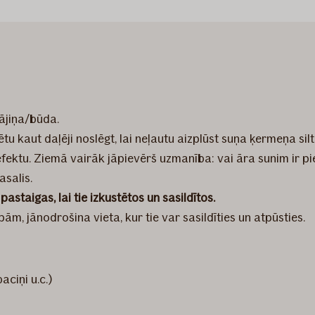
mājiņa/būda.
tu kaut daļēji noslēgt, lai neļautu aizplūst suņa ķermeņa si
 efektu. Ziemā vairāk jāpievērš uzmanība: vai āra sunim ir 
asalis.
staigas, lai tie izkustētos un sasildītos.
pām, jānodrošina vieta, kur tie var sasildīties un atpūsties.
aciņi u.c.)