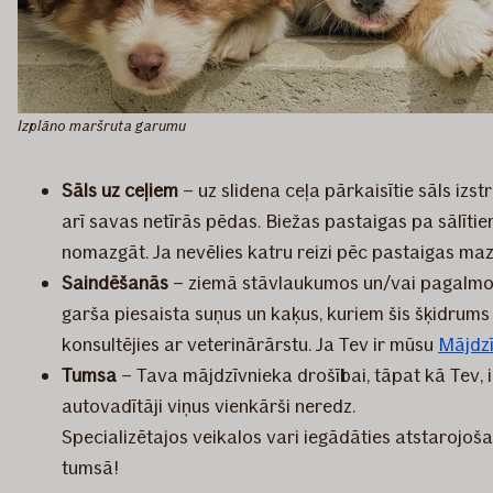
Izplāno maršruta garumu
Sāls uz ceļiem
– uz slidena ceļa pārkaisītie sāls izs
arī savas netīrās pēdas. Biežas pastaigas pa sālīti
nomazgāt. Ja nevēlies katru reizi pēc pastaigas maz
Saindēšanās
– ziemā stāvlaukumos un/vai pagalmos c
garša piesaista suņus un kaķus, kuriem šis šķidrums 
konsultējies ar veterinārārstu. Ja Tev ir mūsu
Mājdz
Tumsa
– Tava mājdzīvnieka drošībai, tāpat kā Tev, i
autovadītāji viņus vienkārši neredz.
Specializētajos veikalos vari iegādāties atstarojoša
tumsā!