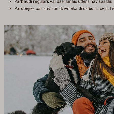
Pārbaudi regulāri, vai dzeramais ūdens nav sasalis
Parūpējies par savu un dzīvnieka drošību uz ceļa. Li