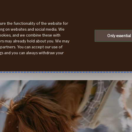
ure the functionality of the website for
s
ting on websites and social media. We
cookies, and we combine these with
iemas laikā,
Only essential
ners may already hold about you. We may
 partners. You can accept our use of
jdzīvnieku?
ings and you can always withdraw your
pēdas, kas nonāk tiešā