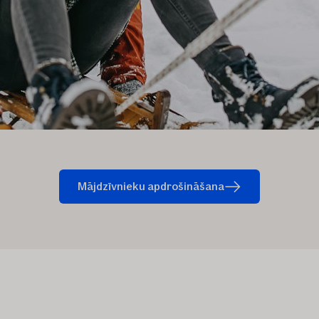
Mājdzīvnieku apdrošināšana