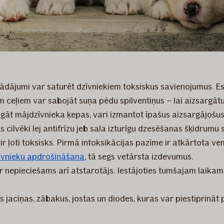
trādājumi var saturēt dzīvniekiem toksiskus savienojumus. Es
em ceļiem var sabojāt suņa pēdu spilventiņus – lai aizsargāt
gāt mājdzīvnieka ķepas, vari izmantot īpašus aizsargājošus
ilvēki lej antifrīzu jeb sala izturīgu dzesēšanas šķidrumu 
ir ļoti toksisks. Pirmā intoksikācijas pazīme ir atkārtota 
īvnieku apdrošināšana
, tā segs vetārsta izdevumus.
r nepieciešams arī atstarotājs. Iestājoties tumšajam laikam
s jaciņas, zābakus, jostas un diodes, kuras var piestiprinā