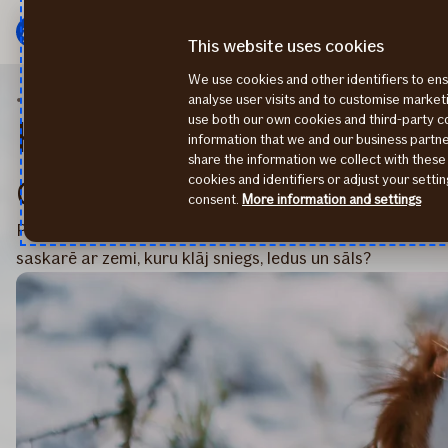
Galvenā
Pāriet
izvēlne
uz
This website uses cookies
saturu
We use cookies and other identifiers to ens
Mājdzīvnieku apdrošināšana
Ziema un mājdzīvniek
analyse user visits and to customise marke
use both our own cookies and third-party 
Kam pievērst uzmanību z
information that we and our business part
share the information we collect with these
dodoties pastaigā ar mā
cookies and identifiers or adjust your sett
consent.
More information and settings
Piemēram, vai zināji, ka visneaizsargātākās ir dzīvnieka 
saskarē ar zemi, kuru klāj sniegs, ledus un sāls?