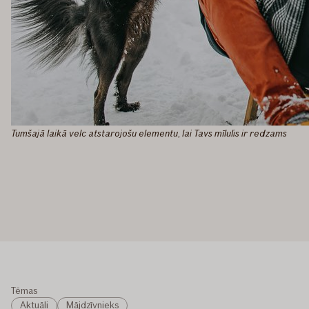
Tumšajā laikā velc atstarojošu elementu, lai Tavs mīlulis ir redzams
Tēmas
Aktuāli
Mājdzīvnieks