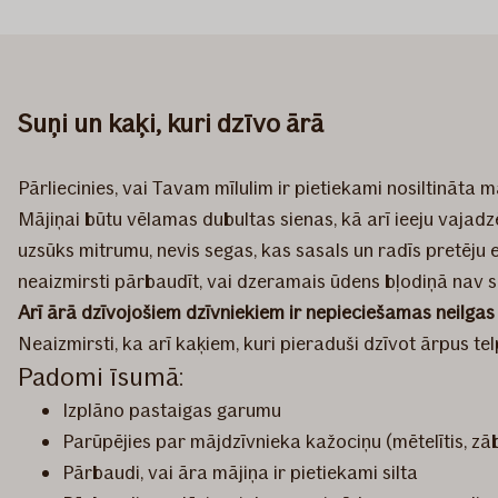
Suņi un kaķi, kuri dzīvo ārā
Pārliecinies, vai Tavam mīlulim ir pietiekami nosiltināta 
Mājiņai būtu vēlamas dubultas sienas, kā arī ieeju vajadzē
uzsūks mitrumu, nevis segas, kas sasals un radīs pretēju
neaizmirsti pārbaudīt, vai dzeramais ūdens bļodiņā nav s
Arī ārā dzīvojošiem dzīvniekiem ir nepieciešamas neilgas pa
Neaizmirsti, ka arī kaķiem, kuri pieraduši dzīvot ārpus tel
Padomi īsumā:
Izplāno pastaigas garumu
Parūpējies par mājdzīvnieka kažociņu (mētelītis, zāb
Pārbaudi, vai āra mājiņa ir pietiekami silta