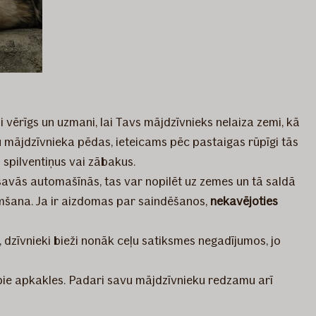
i vērīgs un uzmani, lai Tavs mājdzīvnieks nelaiza zemi, kā
u mājdzīvnieka pēdas, ieteicams pēc pastaigas rūpīgi tās
 spilventiņus vai zābakus.
savās automašīnās, tas var nopilēt uz zemes un tā saldā
vemšana. Ja ir aizdomas par saindēšanos,
nekavējoties
, dzīvnieki bieži nonāk ceļu satiksmes negadījumos, jo
t pie apkakles. Padari savu mājdzīvnieku redzamu arī