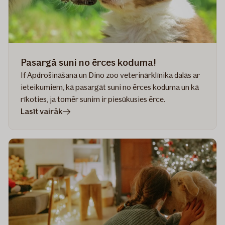
mājdzīvnieku?
Pasargā suni no ērces koduma!
If Apdrošināšana un Dino zoo veterinārklīnika dalās ar
ieteikumiem, kā pasargāt suni no ērces koduma un kā
rīkoties, ja tomēr sunim ir piesūkusies ērce.
rakstā
Lasīt vairāk
Pasargā
suni
no
ērces
koduma!