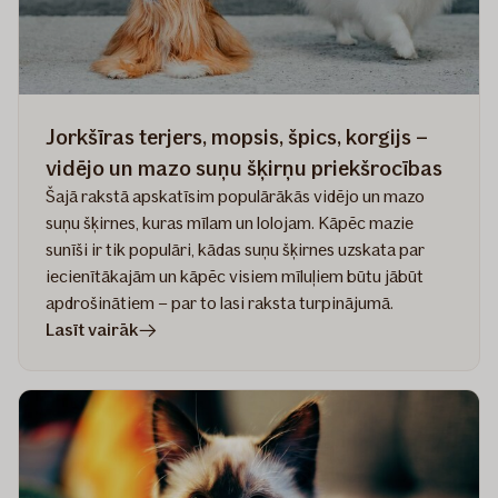
Jorkšīras terjers, mopsis, špics, korgijs –
vidējo un mazo suņu šķirņu priekšrocības
Šajā rakstā apskatīsim populārākās vidējo un mazo
suņu šķirnes, kuras mīlam un lolojam. Kāpēc mazie
sunīši ir tik populāri, kādas suņu šķirnes uzskata par
iecienītākajām un kāpēc visiem mīluļiem būtu jābūt
apdrošinātiem – par to lasi raksta turpinājumā.
rakstā
Lasīt vairāk
Jorkšīras
terjers,
mopsis,
špics,
korgijs
–