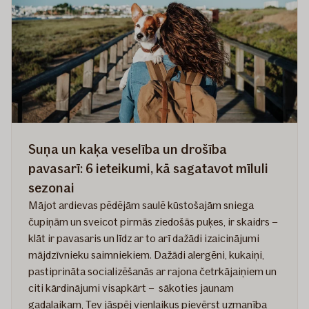
noderīgi
padomi
Suņa un kaķa veselība un drošība
pavasarī: 6 ieteikumi, kā sagatavot mīluli
sezonai
Mājot ardievas pēdējām saulē kūstošajām sniega
čupiņām un sveicot pirmās ziedošās puķes, ir skaidrs –
klāt ir pavasaris un līdz ar to arī dažādi izaicinājumi
mājdzīvnieku saimniekiem. Dažādi alergēni, kukaiņi,
pastiprināta socializēšanās ar rajona četrkājaiņiem un
citi kārdinājumi visapkārt – sākoties jaunam
gadalaikam, Tev jāspēj vienlaikus pievērst uzmanība