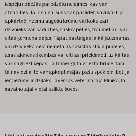
iespēju robežās paredzētu nelaimes, kas var
atgadīties. Ja ir salna, suns var paslīdēt, savukārt, ja
apkārtnē ir zemu augošu krūmu vai koku zari,
dzīvnieks var sadurties, saskrāpēties, traumēt aci vai
citas ķermeņa daļas. Tāpat pastaigas laikā jāuzmanās,
vai dzīvnieka ceļā nemētājas sasistas stikla pudeles,
asas akmens šķembas vai citi asi priekšmeti, uz kā tas
var sagriezt ķepas. Ja tomēr gūta griezta brūce, taču
tā nav dziļa, to var apkopt mājās pašu spēkiem, bet, ja
iegriezums ir dziļāks, jāvēršas veterinārajā klīnikā, lai
savainotajai vietai uzliktu šuves.