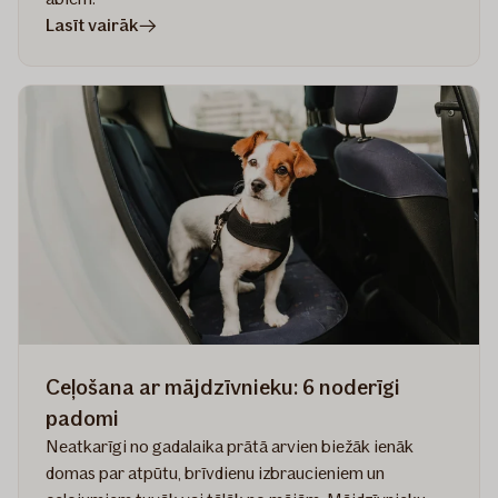
rakstā
Lasīt vairāk
5
padomi,
kā
parūpēties
par
sava
kaķa
labsajūtu
Ceļošana ar mājdzīvnieku: 6 noderīgi
padomi
Neatkarīgi no gadalaika prātā arvien biežāk ienāk
domas par atpūtu, brīvdienu izbraucieniem un