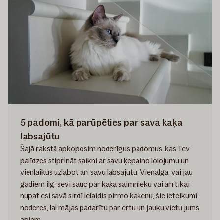
kaķu
saimniekiem
​​​5 padomi, kā parūpēties par sava kaķa
labsajūtu
Šajā rakstā apkoposim noderīgus padomus, kas Tev
palīdzēs stiprināt saikni ar savu ķepaino lolojumu un
vienlaikus uzlabot arī savu labsajūtu. Vienalga, vai jau
gadiem ilgi sevi sauc par kaķa saimnieku vai arī tikai
nupat esi savā sirdī ielaidis pirmo kaķēnu, šie ieteikumi
noderēs, lai mājas padarītu par ērtu un jauku vietu jums
abiem.