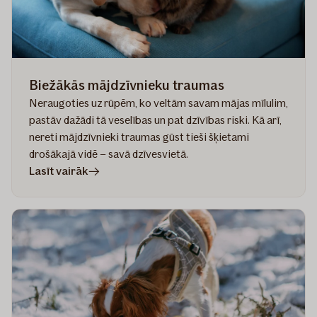
Biežākās mājdzīvnieku traumas
Neraugoties uz rūpēm, ko veltām savam mājas mīlulim,
pastāv dažādi tā veselības un pat dzīvības riski. Kā arī,
nereti mājdzīvnieki traumas gūst tieši šķietami
drošākajā vidē – savā dzīvesvietā.
rakstā
Lasīt vairāk
Biežākās
mājdzīvnieku
traumas