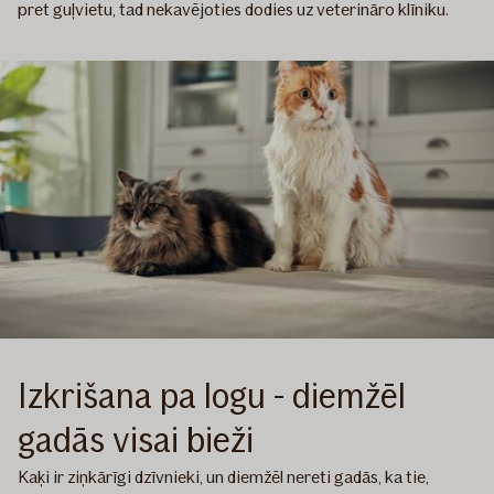
pret guļvietu, tad nekavējoties dodies uz veterināro klīniku.
Izkrišana pa logu - diemžēl
gadās visai bieži
Kaķi ir ziņkārīgi dzīvnieki, un diemžēl nereti gadās, ka tie,