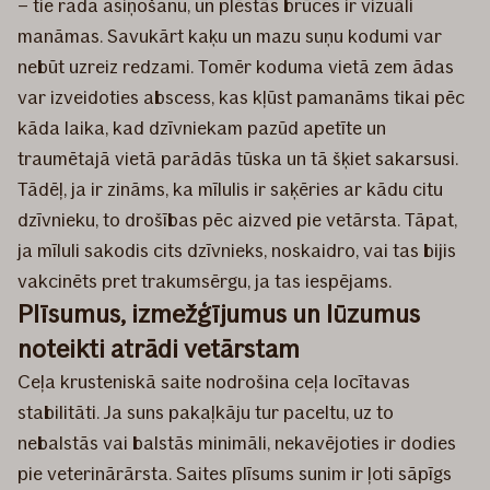
– tie rada asiņošanu, un plēstās brūces ir vizuāli
manāmas. Savukārt kaķu un mazu suņu kodumi var
nebūt uzreiz redzami. Tomēr koduma vietā zem ādas
var izveidoties abscess, kas kļūst pamanāms tikai pēc
kāda laika, kad dzīvniekam pazūd apetīte un
traumētajā vietā parādās tūska un tā šķiet sakarsusi.
Tādēļ, ja ir zināms, ka mīlulis ir saķēries ar kādu citu
dzīvnieku, to drošības pēc aizved pie vetārsta. Tāpat,
ja mīluli sakodis cits dzīvnieks, noskaidro, vai tas bijis
vakcinēts pret trakumsērgu, ja tas iespējams.
Plīsumus, izmežģījumus un lūzumus
noteikti atrādi vetārstam
Ceļa krusteniskā saite nodrošina ceļa locītavas
stabilitāti. Ja suns pakaļkāju tur paceltu, uz to
nebalstās vai balstās minimāli, nekavējoties ir dodies
pie veterinārārsta. Saites plīsums sunim ir ļoti sāpīgs