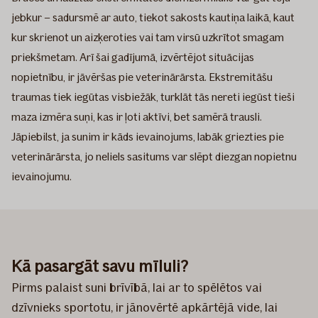
jebkur – sadursmē ar auto, tiekot sakosts kautiņa laikā, kaut
kur skrienot un aizķeroties vai tam virsū uzkrītot smagam
priekšmetam. Arī šai gadījumā, izvērtējot situācijas
nopietnību, ir jāvēršas pie veterinārārsta. Ekstremitāšu
traumas tiek iegūtas visbiežāk, turklāt tās nereti iegūst tieši
maza izmēra suņi, kas ir ļoti aktīvi, bet samērā trausli.
Jāpiebilst, ja sunim ir kāds ievainojums, labāk griezties pie
veterinārārsta, jo neliels sasitums var slēpt diezgan nopietnu
ievainojumu.
Kā pasargāt savu mīluli?
Pirms palaist suni brīvībā, lai ar to spēlētos vai
dzīvnieks sportotu, ir jānovērtē apkārtējā vide, lai