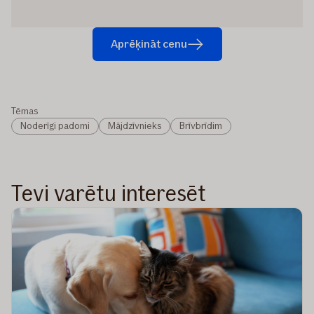
Aprēķināt cenu
Tēmas
Noderīgi padomi
Mājdzīvnieks
Brīvbrīdim
Tevi varētu interesēt