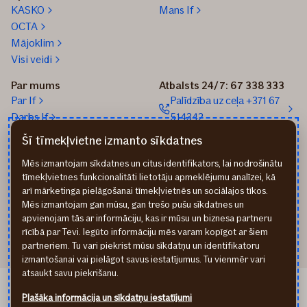
sagatavot
KASKO
Mans If
mīluli
OCTA
sezonai
Mājoklim
Visi veidi
Par mums
Atbalsts 24/7: 67 338 333
Par If
Palīdzība uz ceļa +371 67
Darbs If
514342
Medijiem
Sūtīt e-pastu: info@if.lv
Šī tīmekļvietne izmanto sīkdatnes
Blogs
If biroji
Mēs izmantojam sīkdatnes un citus identifikators, lai nodrošinātu
Ilgtspēja
If Apdrošināšanas
tīmekļvietnes funkcionalitāti lietotāju apmeklējumu analīzei, kā
izplatītāji
arī mārketinga pielāgošanai tīmekļvietnēs un sociālajos tīkos.
Pirmslīguma informācija
Mēs izmantojam gan mūsu, gan trešo pušu sīkdatnes un
Rekvizīti
apvienojam tās ar informāciju, kas ir mūsu un biznesa partneru
rīcībā par Tevi. Iegūto informāciju mēs varam kopīgot ar šiem
partneriem. Tu vari piekrist mūsu sīkdatņu un identifikatoru
izmantošanai vai pielāgot savus iestatījumus. Tu vienmēr vari
atsaukt savu piekrišanu.
If Draudimas LT
Plašāka informācija un sīkdatņu iestatījumi
If Kindlustus EE