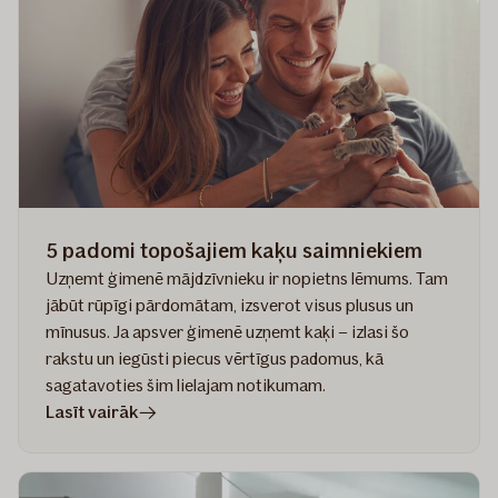
gadā
–
uzzini,
kuras
tās
ir
5 padomi topošajiem kaķu saimniekiem
Uzņemt ģimenē mājdzīvnieku ir nopietns lēmums. Tam
jābūt rūpīgi pārdomātam, izsverot visus plusus un
mīnusus. Ja apsver ģimenē uzņemt kaķi – izlasi šo
rakstu un iegūsti piecus vērtīgus padomus, kā
sagatavoties šim lielajam notikumam.
rakstā
Lasīt vairāk
5
padomi
topošajiem