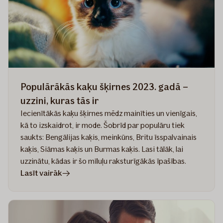
vidējo
un
mazo
suņu
šķirņu
priekšrocības
Populārākās kaķu šķirnes 2023. gadā –
uzzini, kuras tās ir
Iecienītākās kaķu šķirnes mēdz mainīties un vienīgais,
kā to izskaidrot, ir mode. Šobrīd par populāru tiek
saukts: Bengālijas kaķis, meinkūns, Britu īsspalvainais
kaķis, Siāmas kaķis un Burmas kaķis. Lasi tālāk, lai
uzzinātu, kādas ir šo mīluļu raksturīgākās īpašības.
rakstā
Lasīt vairāk
Populārākās
kaķu
šķirnes
2023.