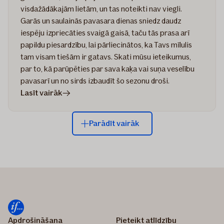
visdažādākajām lietām, un tas noteikti nav viegli.
Garās un saulainās pavasara dienas sniedz daudz
iespēju izpriecāties svaigā gaisā, taču tās prasa arī
papildu piesardzību, lai pārliecinātos, ka Tavs mīlulis
tam visam tiešām ir gatavs. Skati mūsu ieteikumus,
par to, kā parūpēties par sava kaķa vai suņa veselību
pavasarī un no sirds izbaudīt šo sezonu droši.
rakstā
Lasīt vairāk
Suņa
un
Parādīt vairāk
kaķa
veselība
un
drošība
pavasarī:
6
ieteikumi,
kā
Apdrošināšana
Pieteikt atlīdzību