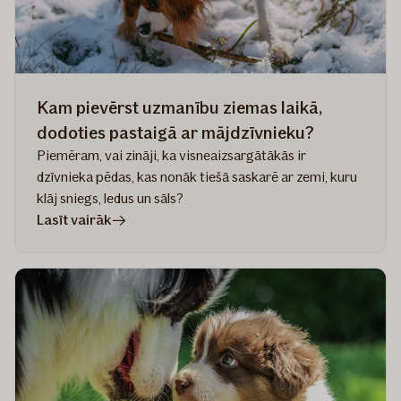
Kam pievērst uzmanību ziemas laikā,
dodoties pastaigā ar mājdzīvnieku?
Piemēram, vai zināji, ka visneaizsargātākās ir
dzīvnieka pēdas, kas nonāk tiešā saskarē ar zemi, kuru
klāj sniegs, ledus un sāls?
rakstā
Lasīt vairāk
Kam
pievērst
uzmanību
ziemas
laikā,
dodoties
pastaigā
ar