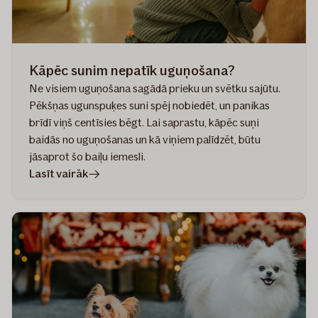
Kāpēc sunim nepatīk uguņošana?
Ne visiem uguņošana sagādā prieku un svētku sajūtu.
Pēkšņas ugunspuķes suni spēj nobiedēt, un panikas
brīdī viņš centīsies bēgt. Lai saprastu, kāpēc suņi
baidās no uguņošanas un kā viņiem palīdzēt, būtu
jāsaprot šo baiļu iemesli.
rakstā
Lasīt vairāk
Kāpēc
sunim
nepatīk
uguņošana?