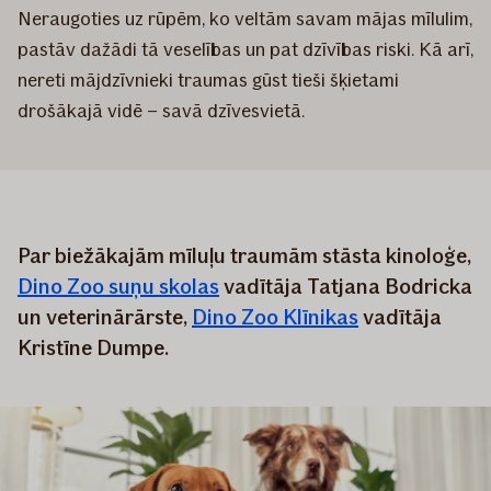
Neraugoties uz rūpēm, ko veltām savam mājas mīlulim,
pastāv dažādi tā veselības un pat dzīvības riski. Kā arī,
nereti mājdzīvnieki traumas gūst tieši šķietami
drošākajā vidē – savā dzīvesvietā.
Par biežākajām mīluļu traumām stāsta kinoloģe,
Dino Zoo suņu skolas
vadītāja Tatjana Bodricka
un veterinārārste,
Dino Zoo Klīnikas
vadītāja
Kristīne Dumpe.