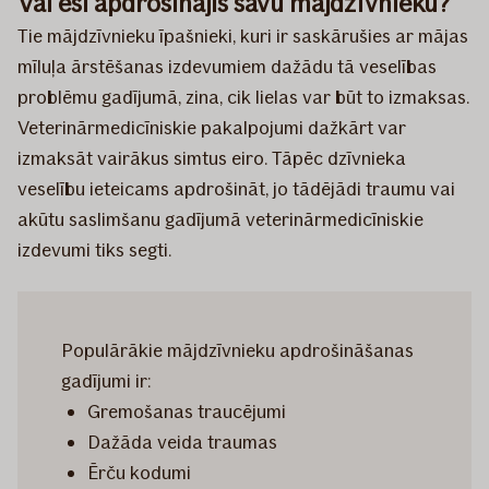
Vai esi apdrošinājis savu mājdzīvnieku?
Tie mājdzīvnieku īpašnieki, kuri ir saskārušies ar mājas
mīluļa ārstēšanas izdevumiem dažādu tā veselības
problēmu gadījumā, zina, cik lielas var būt to izmaksas.
Veterinārmedicīniskie pakalpojumi dažkārt var
izmaksāt vairākus simtus eiro. Tāpēc dzīvnieka
veselību ieteicams apdrošināt, jo tādējādi traumu vai
akūtu saslimšanu gadījumā veterinārmedicīniskie
izdevumi tiks segti.
Populārākie mājdzīvnieku apdrošināšanas
gadījumi ir:
Gremošanas traucējumi
Dažāda veida traumas
Ērču kodumi