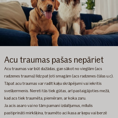
Acu traumas pašas nepāriet
Acu traumas var būt dažādas, gan sākot no vieglām (acs
radzenes trauma) līdz pat ļoti smagām (acs radzenes čūlas u.c).
Tāpat acu traumas var radīt kaķu skrāpējumi vai iekritis
svešķermenis. Nereti tās tiek gūtas, arī pastaigājoties mežā,
kad acs tiek traumēta, piemēram, ar koka zaru.
Ja acis asaro vai no tām pamani izdalījumus, mīlulis
pastiprināti mirkšķina, traumēto aci kasa ar ķepu vai berzē