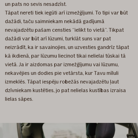
un pats no sevis nesadzīst.
Tāpat nereti tiek iegūti arī izmežģījumi. To tipi var būt
dažādi, taču saimniekam nekādā gadījumā
nevajadzētu pašam censties “ielikt to vietā”. Tikpat
dažādi var būt arī lūzumi, turklāt suns var pat
neizrādīt, ka ir savainojies, un uzvesties gandrīz tāpat
kā ikdienā, par lūzumu liecinot tikai nelielai tūskai tā
vietā. Ja ir aizdomas par izmežģījumu vai lūzumu,
nekavējies un dodies pie vetārsta, kur Tavu mīluli
izmeklēs. Tāpat iespēju robežās nevajadzētu ļaut
dzīvniekam kustēties, jo pat nelielas kustības izraisa
lielas sāpes.