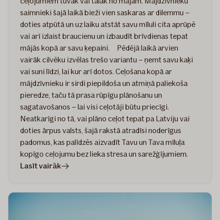
ceļojumiem tuvāk vai tālāk no mājām. Mājdzīvnieku
saimnieki šajā laikā bieži vien saskaras ar dilemmu –
doties atpūtā un uz laiku atstāt savu mīluli cita aprūpē
vai arī izlaist braucienu un izbaudīt brīvdienas tepat
mājās kopā ar savu ķepaini. Pēdējā laikā arvien
vairāk cilvēku izvēlas trešo variantu – ņemt savu kaķi
vai suni līdzi, lai kur arī dotos. Ceļošana kopā ar
mājdzīvnieku ir sirdi piepildoša un atmiņā paliekoša
pieredze, taču tā prasa rūpīgu plānošanu un
sagatavošanos – lai visi ceļotāji būtu priecīgi.
Neatkarīgi no tā, vai plāno ceļot tepat pa Latviju vai
doties ārpus valsts, šajā rakstā atradīsi noderīgus
padomus, kas palīdzēs aizvadīt Tavu un Tava mīluļa
kopīgo ceļojumu bez lieka stresa un sarežģījumiem.
rakstā
Lasīt vairāk
Ceļošana
ar
mājdzīvnieku:
6