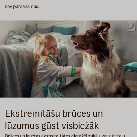
nav pamanāmas.
Ekstremitāšu brūces un
lūzumus gūst visbiežāk
Brūces un lauztas ekstremitātes diemžēl mīlulis var gūt teju