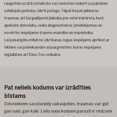
raugoties uz ārā notiekošo vai cenšoties noķert uz palodzes
uzlidojušu putniņu, izkrīt pa logu. Tāpat kā pie jebkuras
traumas, arī šai gadījumā jādodas pie veterinārārsta, kurš
apskatīs dzīvnieku, veiks diagnostiskos izmeklējumus un
novērtēs iespējamo traumu esamību un nopietnību.
Lai pasargātu mīluli no izkrišanas, logus iespējams aprīkot ar
tīkliem vai pieliekamām aizsargrestēm, kuras iespējams
iegādāties arī Dino Zoo veikalos.
Pat neliels kodums var izrādīties
bīstams
Dzīvniekiem savstarpēji sakaujoties, traumas var gūt
gan suņi, gan kaķi. Lielu suņu kodumi parasti ir redzami