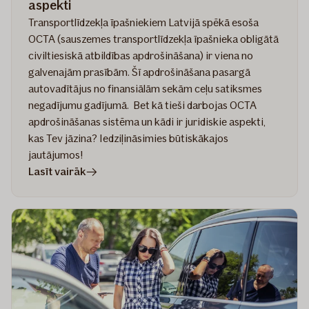
aspekti
Transportlīdzekļa īpašniekiem Latvijā spēkā esoša
OCTA (sauszemes transportlīdzekļa īpašnieka obligātā
civiltiesiskā atbildības apdrošināšana) ir viena no
galvenajām prasībām. Šī apdrošināšana pasargā
autovadītājus no finansiālām sekām ceļu satiksmes
negadījumu gadījumā. Bet kā tieši darbojas OCTA
apdrošināšanas sistēma un kādi ir juridiskie aspekti,
kas Tev jāzina? Iedziļināsimies būtiskākajos
jautājumos!
rakstā
Lasīt vairāk
OCTA
apdrošināšanas
sistēma
Latvijā:
likumdošana,
prasības
un
juridiskie