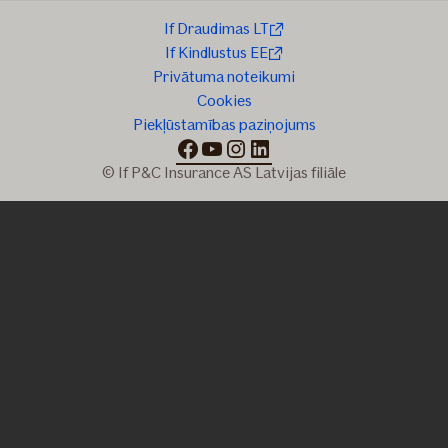
If Draudimas LT
If Kindlustus EE
Privātuma noteikumi
Cookies
Piekļūstamības paziņojums
facebook
youtube
instagram
linkedin
© If P&C Insurance AS Latvijas filiāle