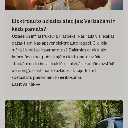
satiksmē
cietušos?
Elektroauto uzlādes stacijas: Vai bažām ir
kāds pamats?
Uzlāde un infrastruktūra ir aspekti, kas rada vislielākās
bažas tiem, kas apsver elektroauto iegādi. Cik lielā
mērā šīs bažas ir pamatotas? Dalāmies ar aktuālo
informāciju par publiskajām elektroauto uzlādes
stacijām un to infrastruktūru Latvijā, iespējām uzstādīt
personīgo elektroauto uzlādes staciju, kā arī
speciālistu padomiem to ierīkošanai.
rakstā
Lasīt vairāk
Elektroauto
uzlādes
stacijas:
Vai
bažām
ir