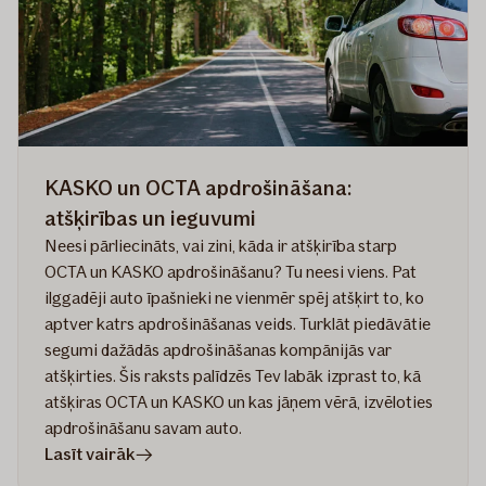
kāds
pamats?
KASKO un OCTA apdrošināšana:
atšķirības un ieguvumi
Neesi pārliecināts, vai zini, kāda ir atšķirība starp
OCTA un KASKO apdrošināšanu? Tu neesi viens. Pat
ilggadēji auto īpašnieki ne vienmēr spēj atšķirt to, ko
aptver katrs apdrošināšanas veids. Turklāt piedāvātie
segumi dažādās apdrošināšanas kompānijās var
atšķirties. Šis raksts palīdzēs Tev labāk izprast to, kā
atšķiras OCTA un KASKO un kas jāņem vērā, izvēloties
apdrošināšanu savam auto.
rakstā
Lasīt vairāk
KASKO