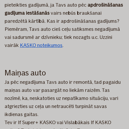
pieteikties gadījumā, ja Tavs auto pēc
apdrošināšanas
gadījuma iestāšanās
vairs nebūs braukšanai
paredzētā kārtībā. Kas ir apdrošināšanas gadījums?
Piemēram, Tavs auto cieš ceļu satiksmes negadījumā
vai sadursmē ar dzīvnieku; tiek nozagts u.c. Uzzini
vairāk
KASKO noteikumos
.
Maiņas auto
Ja pēc negadījuma Tavs auto ir remontā, tad pagaidu
maiņas auto var pasargāt no liekām raizēm. Tas
nozīmē, ka, neskatoties uz nepatīkamo situāciju, vari
atgriezties uz ceļa un netraucēti turpināt savas
ikdienas gaitas.
Tev ir If Super+ KASKO vai Vislabākais If KASKO