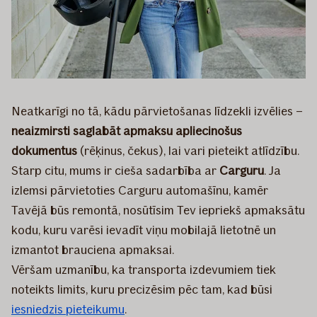
Neatkarīgi no tā, kādu pārvietošanas līdzekli izvēlies –
neaizmirsti saglabāt apmaksu apliecinošus
dokumentus
(rēķinus, čekus), lai vari pieteikt atlīdzību.
Starp citu, mums ir cieša sadarbība ar
Carguru
. Ja
izlemsi pārvietoties Carguru automašīnu, kamēr
Tavējā būs remontā, nosūtīsim Tev iepriekš apmaksātu
kodu, kuru varēsi ievadīt viņu mobilajā lietotnē un
izmantot brauciena apmaksai.
Vēršam uzmanību, ka transporta izdevumiem tiek
noteikts limits, kuru precizēsim pēc tam, kad būsi
iesniedzis pieteikumu
.