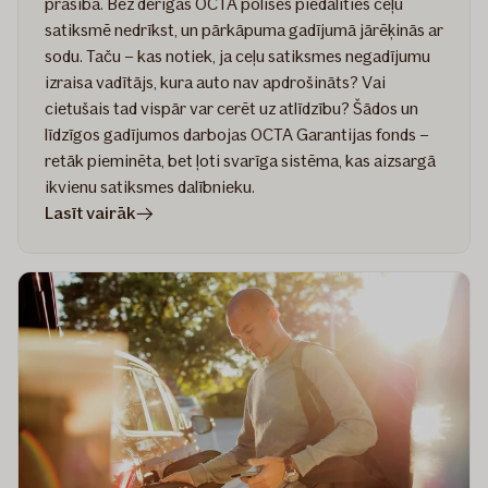
prasība. Bez derīgas OCTA polises piedalīties ceļu
satiksmē nedrīkst, un pārkāpuma gadījumā jārēķinās ar
sodu. Taču – kas notiek, ja ceļu satiksmes negadījumu
izraisa vadītājs, kura auto nav apdrošināts? Vai
cietušais tad vispār var cerēt uz atlīdzību? Šādos un
līdzīgos gadījumos darbojas OCTA Garantijas fonds –
retāk pieminēta, bet ļoti svarīga sistēma, kas aizsargā
ikvienu satiksmes dalībnieku.
rakstā
Lasīt vairāk
Kas
ir
OCTA
Garantijas
fonds
un
kā
tas
pasargā
ceļu