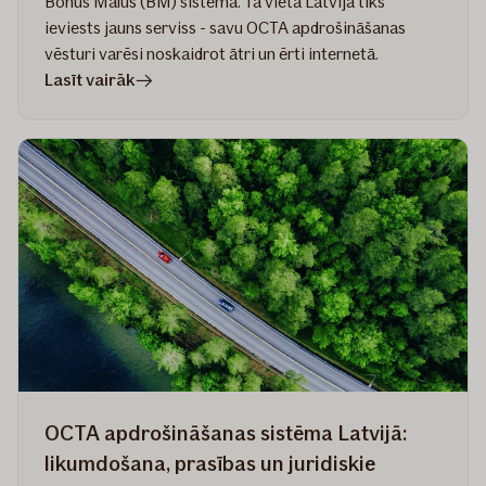
Bonus Malus (BM) sistēma. Tā vietā Latvijā tiks
ieviests jauns serviss - savu OCTA apdrošināšanas
vēsturi varēsi noskaidrot ātri un ērti internetā.
rakstā
Lasīt vairāk
Izmaiņas
Bonus
Malus
sistēmā
-
kas
Tev
būtu
jāzina?
OCTA apdrošināšanas sistēma Latvijā:
likumdošana, prasības un juridiskie