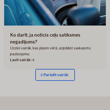
auto
izdotos
Ko darīt, ja noticis ceļu satiksmes
negadījums?
Uzzini vairāk, kas jāņem vērā, aizpildot saskaņoto
paziņojumu.
rakstā
Lasīt vairāk
Ko
darīt,
Parādīt vairāk
ja
noticis
ceļu
satiksmes
negadījums?