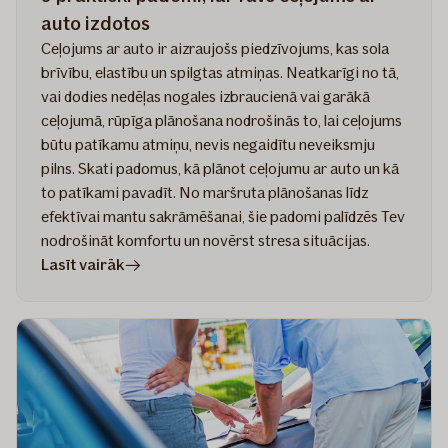
auto izdotos
Ceļojums ar auto ir aizraujošs piedzīvojums, kas sola
brīvību, elastību un spilgtas atmiņas. Neatkarīgi no tā,
vai dodies nedēļas nogales izbraucienā vai garākā
ceļojumā, rūpīga plānošana nodrošinās to, lai ceļojums
būtu patīkamu atmiņu, nevis negaidītu neveiksmju
pilns. Skati padomus, kā plānot ceļojumu ar auto un kā
to patīkami pavadīt. No maršruta plānošanas līdz
efektīvai mantu sakrāmēšanai, šie padomi palīdzēs Tev
nodrošināt komfortu un novērst stresa situācijas.
rakstā
Lasīt vairāk
9
praktiski
padomi,
lai
Tavs
ceļojums
ar