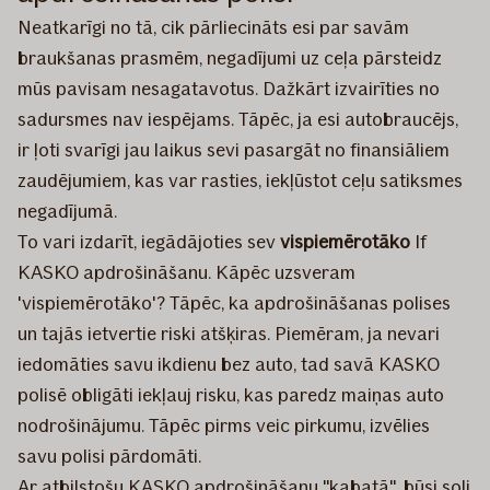
Neatkarīgi no tā, cik pārliecināts esi par savām
braukšanas prasmēm, negadījumi uz ceļa pārsteidz
mūs pavisam nesagatavotus. Dažkārt izvairīties no
sadursmes nav iespējams. Tāpēc, ja esi autobraucējs,
ir ļoti svarīgi jau laikus sevi pasargāt no finansiāliem
zaudējumiem, kas var rasties, iekļūstot ceļu satiksmes
negadījumā.
To vari izdarīt, iegādājoties sev
vispiemērotāko
If
KASKO apdrošināšanu. Kāpēc uzsveram
'vispiemērotāko'? Tāpēc, ka apdrošināšanas polises
un tajās ietvertie riski atšķiras. Piemēram, ja nevari
iedomāties savu ikdienu bez auto, tad savā KASKO
polisē obligāti iekļauj risku, kas paredz maiņas auto
nodrošinājumu. Tāpēc pirms veic pirkumu, izvēlies
savu polisi pārdomāti.
Ar atbilstošu KASKO apdrošināšanu "kabatā", būsi soli