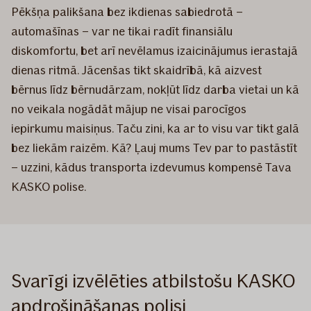
Pēkšņa palikšana bez ikdienas sabiedrotā –
automašīnas – var ne tikai radīt finansiālu
diskomfortu, bet arī nevēlamus izaicinājumus ierastajā
dienas ritmā. Jācenšas tikt skaidrībā, kā aizvest
bērnus līdz bērnudārzam, nokļūt līdz darba vietai un kā
no veikala nogādāt mājup ne visai parocīgos
iepirkumu maisiņus. Taču zini, ka ar to visu var tikt galā
bez liekām raizēm. Kā? Ļauj mums Tev par to pastāstīt
– uzzini, kādus transporta izdevumus kompensē Tava
KASKO polise.
Svarīgi izvēlēties atbilstošu KASKO
apdrošināšanas polisi