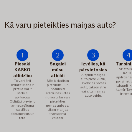
Kā varu pieteikties maiņas auto?
1
2
3
4
Piesaki
Sagaidi
Izvēlies, kā
Turpini
KASKO
mūsu
pārvietosies
Ar atbil
KASK
atlīdzību
atbildi
Aizpildi maiņas
apdrošinā
auto pieteikumu,
To vari ērti
Mēs izskatīsim
polisi net
izvēloties nomas
izdarīt Mans If
pieteikumu un
izbaudi ik
auto, taksometru
profilā vai If
nosūtīsim
kamēr Tav
vai citu maiņas
Mobile
atlīdzības lietas
ir remo
auto veidu.
aplikācijā.
numuru, lai vari
Obligāti pievieno
pieteikties
ar negadījumu
nomas auto vai
saistītus
citam maiņas
dokumentus un
transporta
foto.
veidam.