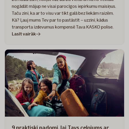
nogādāt mājup ne visai parocīgos iepirkumu maisiņus.
Taču zini, ka ar to visu var tikt galā bez liekām raizēm.
Kā? Ļauj mums Tev par to pastāstīt – uzzini, kādus
transporta izdevumus kompensē Tava KASKO polise.
rakstā
Lasīt vairāk
Turpini
kustību,
kamēr
Tavs
auto
ir
remontā
9 praktiski padomi, lai Tavs ceļojums ar