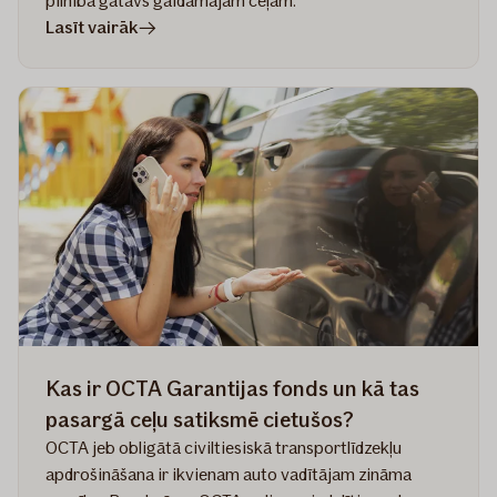
pilnībā gatavs gaidāmajam ceļam.
rakstā
Lasīt vairāk
Vai
Tava
OCTA
apdrošināšana
ir
derīga
ārzemēs?
OCTA
darbības
zonas,
Zaļā
karte
un
Kas ir OCTA Garantijas fonds un kā tas
noderīgi
pasargā ceļu satiksmē cietušos?
padomi
OCTA jeb obligātā civiltiesiskā transportlīdzekļu
apdrošināšana ir ikvienam auto vadītājam zināma