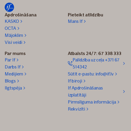
Apdrošināšana
Pieteikt atlīdzību
KASKO
Mans If
OCTA
Mājoklim
Visi veidi
Par mums
Atbalsts 24/7: 67 338 333
Par If
Palīdzība uz ceļa +371 67
Darbs If
514342
Medijiem
Sūtīt e-pastu: info@if.lv
Blogs
If biroji
Ilgtspēja
If Apdrošināšanas
izplatītāji
Pirmslīguma informācija
Rekvizīti