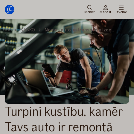
Galvenā
Pāriet
izvēlne
uz
Meklēt
Mans If
Izvēlne
saturu
KASKO
Nomas auto un transporta izdevumi
Turpini kustību, kamēr
Tavs auto ir remontā