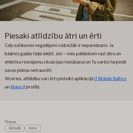
Piesaki atlīdzību ātri un ērti
Ceļu satiksmes negadījumi visbiežāk ir neparedzami. Ja
kādreiz gadās tādā iekļūt, zini – mēs palīdzēsim rast ātru un
efektīvu risinājumu situācijas risināšanai un Tu varēsi turpināt
savus plānus netraucēti.
Atceries, atlīdzību vari ērti pieteikt aplikācijā
If Mobile Baltics
un
Mans If
profilā.
Tēmas
Aktuāli
Auto