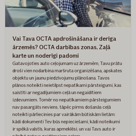
aspekti
Vai Tava OCTA apdrošināšana ir derīga
ārzemēs? OCTA darbības zonas, Zaļā
karte un noderīgi padomi
Gatavojoties auto ceļojumam uz ārzemēm, Tavu prātu
droši vien nodarbina maršruta organizēšana, apskates
objektu un jaunu piedzīvojumu plānošana. Tavos
plānos noteikti neietilpst nepatīkami pārsteigumi, kas
saistīti ar negadījumiem ceļā un negaidītiem
izdevumiem. Tomēr no nepatīkamiem pārsteigumiem
nav pasargāts neviens, tāpēc pirms došanās ceļā
noteikti pārliecinies par vairākām būtiskām lietām:
kādi dokumenti Tev būs nepieciešami, kādi noteikumi
ir spēkā valstīs, kuras apmeklēsi, un vai Tavs auto ir