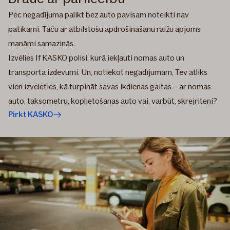
Pēc negadījuma palikt bez auto pavisam noteikti nav
patīkami. Taču ar atbilstošu apdrošināšanu raižu apjoms
manāmi samazinās.
Izvēlies If KASKO polisi, kurā iekļauti nomas auto un
transporta izdevumi. Un, notiekot negadījumam, Tev atliks
vien izvēlēties, kā turpināt savas ikdienas gaitas – ar nomas
auto, taksometru, koplietošanas auto vai, varbūt, skrejriteni?
Pirkt KASKO