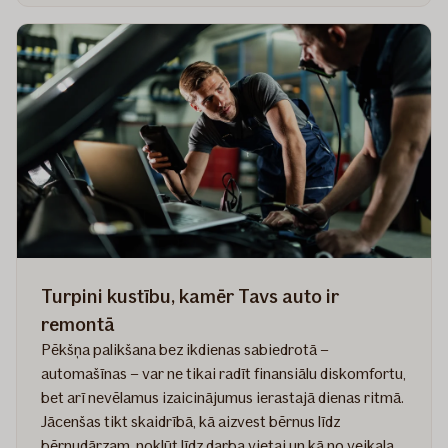
savu
auto
gudri
—
ar
SMART
Turpini kustību, kamēr Tavs auto ir
remontā
Pēkšņa palikšana bez ikdienas sabiedrotā –
automašīnas – var ne tikai radīt finansiālu diskomfortu,
bet arī nevēlamus izaicinājumus ierastajā dienas ritmā.
Jācenšas tikt skaidrībā, kā aizvest bērnus līdz
bērnudārzam, nokļūt līdz darba vietai un kā no veikala