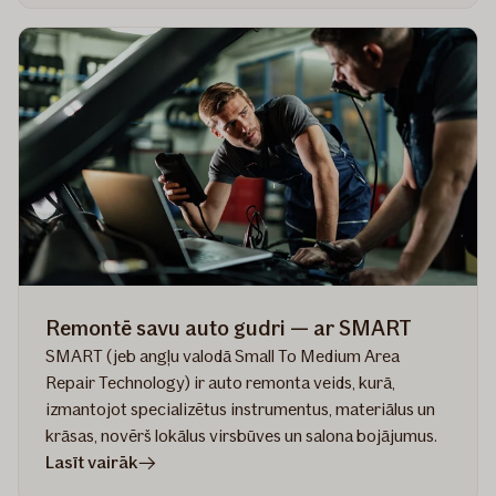
un
OCTA
apdrošināšana:
atšķirības
un
ieguvumi
Remontē savu auto gudri — ar SMART
SMART (jeb angļu valodā Small To Medium Area
Repair Technology) ir auto remonta veids, kurā,
izmantojot specializētus instrumentus, materiālus un
krāsas, novērš lokālus virsbūves un salona bojājumus.
rakstā
Lasīt vairāk
Remontē