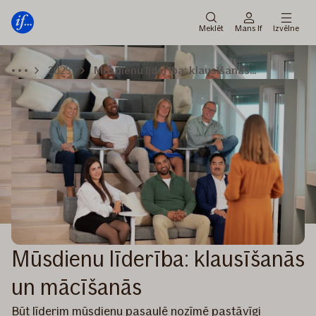
Galvenā
Pāriet
izvēlne
uz
Meklēt
Mans If
Izvēlne
saturu
2023
Mūsdienu līderība: klausīšanās un mācīšanās
Mūsdienu līderība: klausīšanās
un mācīšanās
Būt līderim mūsdienu pasaulē nozīmē pastāvīgi