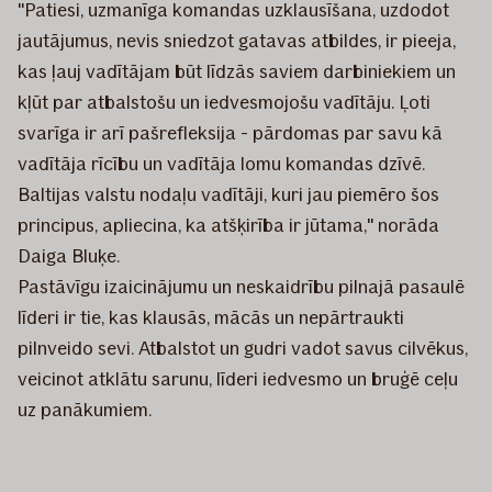
"Patiesi, uzmanīga komandas uzklausīšana, uzdodot
jautājumus, nevis sniedzot gatavas atbildes, ir pieeja,
kas ļauj vadītājam būt līdzās saviem darbiniekiem un
kļūt par atbalstošu un iedvesmojošu vadītāju. Ļoti
svarīga ir arī pašrefleksija - pārdomas par savu kā
vadītāja rīcību un vadītāja lomu komandas dzīvē.
Baltijas valstu nodaļu vadītāji, kuri jau piemēro šos
principus, apliecina, ka atšķirība ir jūtama," norāda
Daiga Bluķe.
Pastāvīgu izaicinājumu un neskaidrību pilnajā pasaulē
līderi ir tie, kas klausās, mācās un nepārtraukti
pilnveido sevi. Atbalstot un gudri vadot savus cilvēkus,
veicinot atklātu sarunu, līderi iedvesmo un bruģē ceļu
uz panākumiem.