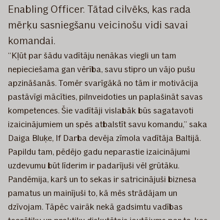
Enabling Officer. Tātad cilvēks, kas rada
mērķu sasniegšanu veicinošu vidi savai
komandai.
“Kļūt par šādu vadītāju nenākas viegli un tam
nepieciešama gan vērība, savu stipro un vājo pušu
apzināšanās. Tomēr svarīgākā no tām ir motivācija
pastāvīgi mācīties, pilnveidoties un paplašināt savas
kompetences. Šie vadītāji vislabāk būs sagatavoti
izaicinājumiem un spēs atbalstīt savu komandu,” saka
Daiga Bluķe, If Darba devēja zīmola vadītāja Baltijā.
Papildu tam, pēdējo gadu neparastie izaicinājumi
uzdevumu būt līderim ir padarījuši vēl grūtāku.
Pandēmija, karš un to sekas ir satricinājuši biznesa
pamatus un mainījuši to, kā mēs strādājam un
dzīvojam. Tāpēc vairāk nekā gadsimtu vadības