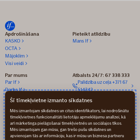
Apdrošināšana
Pieteikt atlīdzību
KASKO
Mans If
OCTA
Mājoklim
Visi veidi
Par mums
Atbalsts 24/7: 67 338 333
Par If
Palīdzība uz ceļa +371 67
Darbs If
514342
Medijiem
Sūtīt e-pastu: info@if.lv
Šī tīmekļvietne izmanto sīkdatnes
Blogs
If biroji
Mēs izmantojam sīkdatnes un citus identifikators, lai nodrošinātu
Ilgtspēja
If Apdrošināšanas
tīmekļvietnes funkcionalitāti lietotāju apmeklējumu analīzei, kā
izplatītāji
arī mārketinga pielāgošanai tīmekļvietnēs un sociālajos tīkos.
Pirmslīguma informācija
Mēs izmantojam gan mūsu, gan trešo pušu sīkdatnes un
Rekvizīti
apvienojam tās ar informāciju, kas ir mūsu un biznesa partneru