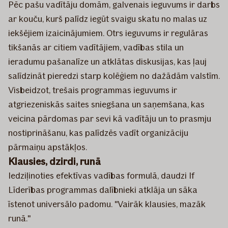
Pēc pašu vadītāju domām, galvenais ieguvums ir darbs
ar kouču, kurš palīdz iegūt svaigu skatu no malas uz
iekšējiem izaicinājumiem. Otrs ieguvums ir regulāras
tikšanās ar citiem vadītājiem, vadības stila un
ieradumu pašanalīze un atklātas diskusijas, kas ļauj
salīdzināt pieredzi starp kolēģiem no dažādām valstīm.
Visbeidzot, trešais programmas ieguvums ir
atgriezeniskās saites sniegšana un saņemšana, kas
veicina pārdomas par sevi kā vadītāju un to prasmju
nostiprināšanu, kas palīdzēs vadīt organizāciju
pārmaiņu apstākļos.
Klausies, dzirdi, runā
Iedziļinoties efektīvas vadības formulā, daudzi If
Līderības programmas dalībnieki atklāja un sāka
īstenot universālo padomu. "Vairāk klausies, mazāk
runā."