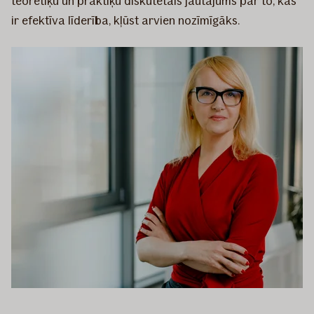
teorētiķu un praktiķu diskutētais jautājums par to, kas
ir efektīva līderība, kļūst arvien nozīmīgāks.