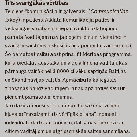
Trīs svarīgākās vērtības
Teiciens "komunikācija ir galvenais" (
Communication
is
key) ir patiess. Atklāta komunikācija patiesi ir
veiksmīgas vadības un nepārtrauktu uzlabojumu
pamatā. Vadītājam nav jāpieņem lēmumi vienatnē; ir
svarīgi iesaistīties diskusijās un apmainīties ar pieredzi.
Šo pamatpatiesību apstiprina If Līderības programma,
kurā piedalās augstākā un vidējā līmeņa vadītāji, kas
pārrauga vairāk nekā 8000 cilvēku septiņās Baltijas
un Skandināvijas valstīs. Apmācību laikā iegūtās
zināšanas palīdz vadītājiem labāk apzināties sevi un
pieņemt pamatotus lēmumus.
Jau dažus mēnešus pēc apmācību sākuma visiem
kļuva acīmredzami trīs vērtīgākie "aha" momenti -
individuāls darbs ar koučiem, dalīšanās pieredzē ar
citiem vadītājiem un atgriezeniskās saites saņemšana.