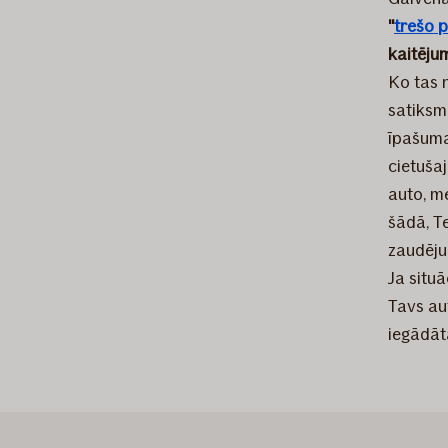
"
trešo 
kaitēju
Ko tas 
satiksm
īpašuma
cietuša
auto, m
šādā, Te
zaudēju
Ja situā
Tavs au
iegādāt