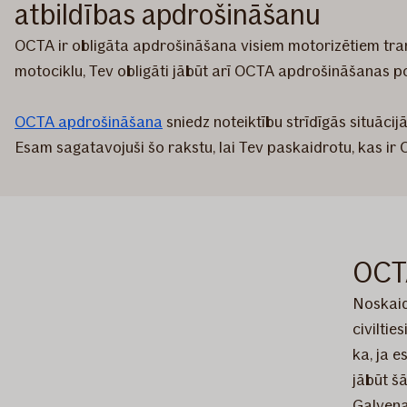
atbildības apdrošināšanu
OCTA ir obligāta apdrošināšana visiem motorizētiem trans
motociklu, Tev obligāti jābūt arī OCTA apdrošināšanas po
OCTA apdrošināšana
sniedz noteiktību strīdīgās situācij
Esam sagatavojuši šo rakstu, lai Tev paskaidrotu, kas ir
OCT
Noskaid
civilti
ka, ja e
jābūt š
Galvena