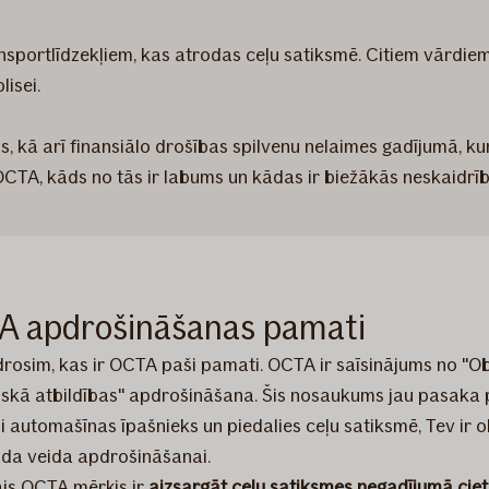
portlīdzekļiem, kas atrodas ceļu satiksmē. Citiem vārdiem s
lisei.
ās, kā arī finansiālo drošības spilvenu nelaimes gadījumā, k
 OCTA, kāds no tās ir labums un kādas ir biežākās neskaidrī
A apdrošināšanas pamati
rosim, kas ir OCTA paši pamati. OCTA ir saīsinājums no "Ob
esiskā atbildības" apdrošināšana. Šis nosaukums jau pasaka 
si automašīnas īpašnieks un piedalies ceļu satiksmē, Tev ir o
āda veida apdrošināšanai.
is OCTA mērķis ir
aizsargāt ceļu satiksmes negadījumā cie