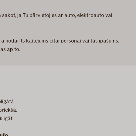
akot, ja Tu pārvietojies ar auto, elektroauto vai
urā nodarīts kaitējums citai personai vai tās īpašums.
bas ap to.
ligātā
priekšā,
bligāti
tušo