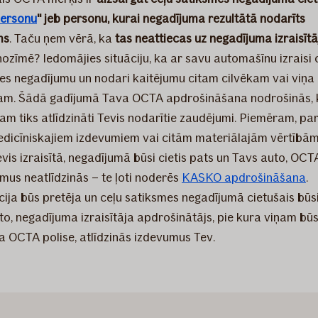
personu
" jeb personu, kurai negadījuma rezultātā nodarīts
ms
. Taču ņem vērā, ka
tas neattiecas uz negadījuma izraisītā
nozīmē? Iedomājies situāciju, ka ar savu automašīnu izraisi 
es negadījumu un nodari kaitējumu citam cilvēkam vai viņa
m. Šādā gadījumā Tava OCTA apdrošināšana nodrošinās, 
jam tiks atlīdzināti Tevis nodarītie zaudējumi. Piemēram, pa
edicīniskajiem izdevumiem vai citām materiālajām vērtībām
vis izraisītā, negadījumā būsi cietis pats un Tavs auto, OCT
mus neatlīdzinās – te ļoti noderēs
KASKO apdrošināšana
.
cija būs pretēja un ceļu satiksmes negadījumā cietušais būsi
to, negadījuma izraisītāja apdrošinātājs, pie kura viņam bū
a OCTA polise, atlīdzinās izdevumus Tev.