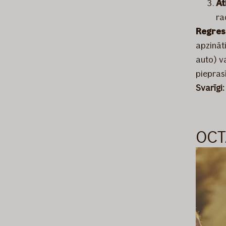
At
ra
Regres
apzināt
auto) v
piepras
Svarīgi
OCTA