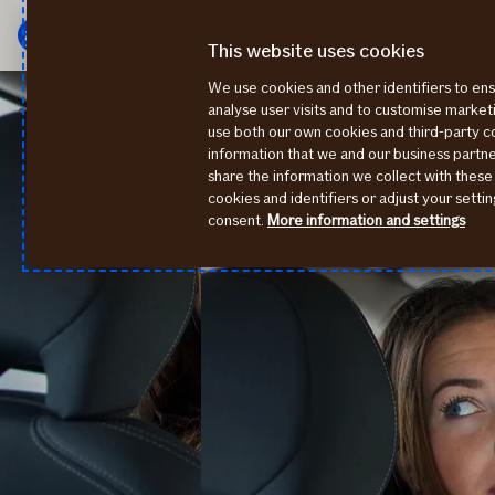
Galvenā
Pāriet
izvēlne
uz
This website uses cookies
saturu
We use cookies and other identifiers to ens
OCTA
Kas ir OCTA?
analyse user visits and to customise marke
use both our own cookies and third-party 
information that we and our business part
share the information we collect with these
cookies and identifiers or adjust your sett
consent.
More information and settings