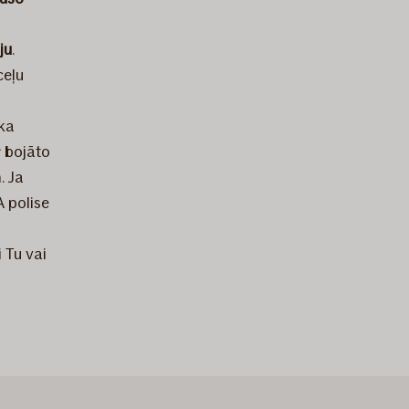
ju
.
ceļu
ka
r bojāto
. Ja
A polise
 Tu vai
s