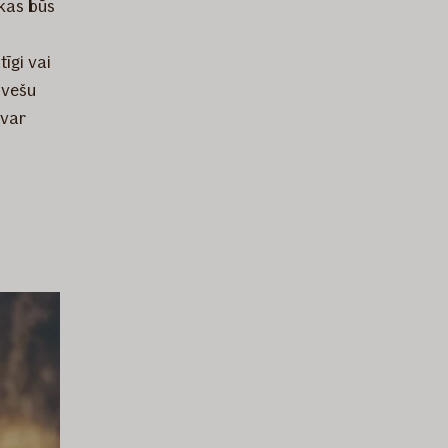
kas būs
īgi vai
svešu
 var