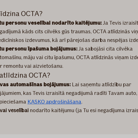
līdzina OCTA?
tu personu veselībai nodarīto kaitējumu:
Ja Tevis izraisī
gadījumā kāds cits cilvēks gūs traumas, OCTA atlīdzinās v
dicīniskos izdevumus, kā arī pārejošas darba nespējas izd
tu personu īpašuma bojājumus:
Ja sabojāsi cita cilvēka
tomašīnu, māju vai citu īpašumu, OCTA atlīdzinās viņam iz
r remontu vai aizvietošanu.
atlīdzina OCTA?
vas automašīnas bojājumus:
Lai saņemtu atlīdzību par
jājumiem, kas Tevis izraisītā negadijumā radīti Tavam auto,
pieciešama
KASKO apdrošināšana
.
vai veselībai
nodarīto kaitējumu (ja Tu esi negadījuma izrais