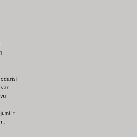
u
m.
nodarīsi
 var
avu
jumi ir
m,