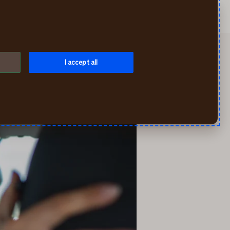
Meklēt
Mans If
Izvēlne
I accept all