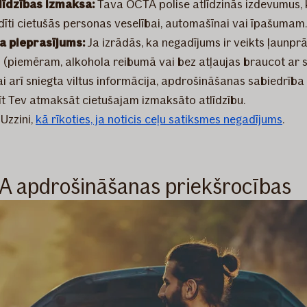
līdzības izmaksa:
Tava OCTA polise atlīdzinās izdevumus, 
dīti cietušās personas veselībai, automašīnai vai īpašumam.
a pieprasījums:
Ja izrādās, ka negadījums ir veikts ļaunprāt
i (piemēram, alkohola reibumā vai bez atļaujas braucot ar 
ai arī sniegta viltus informācija, apdrošināšanas sabiedrība
īt Tev atmaksāt cietušajam izmaksāto atlīdzību.
:
Uzzini,
kā rīkoties, ja noticis ceļu satiksmes negadījums
.
 apdrošināšanas priekšrocības