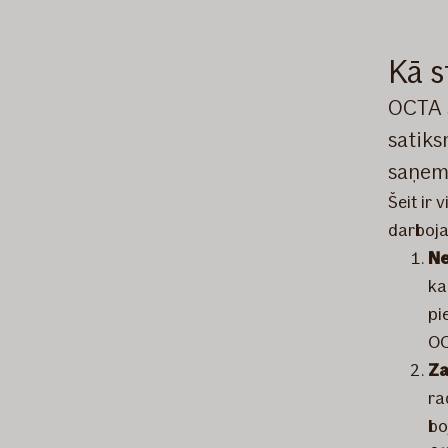
Kā s
OCTA s
satiks
saņemt
Šeit ir 
darboja
Ne
ka
pi
OC
Za
ra
bo