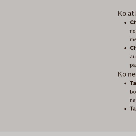
Ko at
Ci
ne
me
Ci
au
pa
Ko ne
Ta
bo
ne
Ta