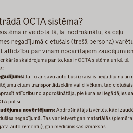
trādā OCTA sistēma?
istēma ir veidota tā, lai nodrošinātu, ka ceļu
mes negadījumā cietušais (trešā persona) varēt
 atlīdzību par viņam nodarītajiem zaudējumie
vienkāršs skaidrojums par to, kas ir OCTA sistēma un kā tā
s:
gadījums:
Ja Tu ar savu auto būsi izraisījis negadījumu un 
itējumu citam transportlīdzeklim vai cilvēkam, tad cietušais
eprasīt atlīdzību no apdrošinātāja, pie kura esi iegādājies s
TA polisi.
udējumu novērtējums:
Apdrošinātājs izvērtēs, kādi zaudē
dušies negadījumā. Tas var ietvert gan materiālās (piemēra
jātā auto remontu), gan medicīniskās izmaksas.