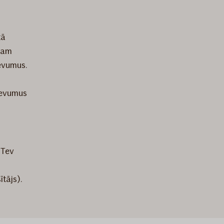
tā
iņam
evumus.
devumus
 Tev
ītājs).