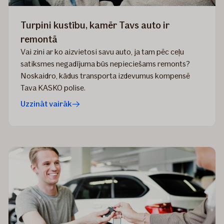
Turpini kustību, kamēr Tavs auto ir
remontā
Vai zini ar ko aizvietosi savu auto, ja tam pēc ceļu
satiksmes negadījuma būs nepieciešams remonts?
Noskaidro, kādus transporta izdevumus kompensē
Tava KASKO polise.
Uzzināt vairāk