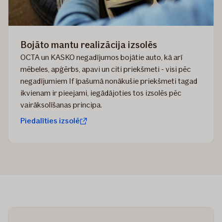
Bojāto mantu realizācija izsolēs
​OCTA un KASKO negadījumos bojātie auto, kā arī
mēbeles, apģērbs, apavi un citi priekšmeti - visi pēc
negadījumiem If īpašumā nonākušie priekšmeti tagad
ikvienam ir pieejami, iegādājoties tos izsolēs pēc
vairāksolīšanas principa.
Piedalīties izsolē