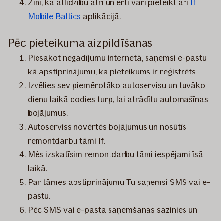
Zini, ka atlīdzību ātri un ērti vari pieteikt arī
If
Mobile Baltics
aplikācijā.
Pēc pieteikuma aizpildīšanas
Piesakot negadījumu internetā, saņemsi e-pastu
kā apstiprinājumu, ka pieteikums ir reģistrēts.
Izvēlies sev piemērotāko autoservisu un tuvāko
dienu laikā dodies turp, lai atrādītu automašīnas
bojājumus.
Autoserviss novērtēs bojājumus un nosūtīs
remontdarbu tāmi If.
Mēs izskatīsim remontdarbu tāmi iespējami īsā
laikā.
Par tāmes apstiprinājumu Tu saņemsi SMS vai e-
pastu.
Pēc SMS vai e-pasta saņemšanas sazinies un