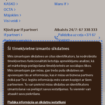
KASKO
Mans If
OCTA
Mājoklim
Visi veidi
Kļūsti par If partneri
Atbalsts 24/7: 67 338 333
If partneri
Palīdzība uz ceļa +371 67
Partneru servisi
514342
If Online sistēma Eagle
Sūtīt e-pastu: info@if.lv
Šī tīmekļvietne izmanto sīkdatnes
If biroji
Mēs izmantojam sīkdatnes un citus identifikators, lai nodrošinātu
If Apdrošināšanas
tīmekļvietnes funkcionalitāti lietotāju apmeklējumu analīzei, kā
izplatītāji
arī mārketinga pielāgošanai tīmekļvietnēs un sociālajos tīkos.
Pirmslīguma informācija
Mēs izmantojam gan mūsu, gan trešo pušu sīkdatnes un
Rekvizīti
apvienojam tās ar informāciju, kas ir mūsu un biznesa partneru
rīcībā par Tevi. Iegūto informāciju mēs varam kopīgot ar šiem
partneriem. Tu vari piekrist mūsu sīkdatņu un identifikatoru
izmantošanai vai pielāgot savus iestatījumus. Tu vienmēr vari
atsaukt savu piekrišanu.
If Draudimas LT
Plašāka informācija un sīkdatņu iestatījumi
If Kindlustus EE