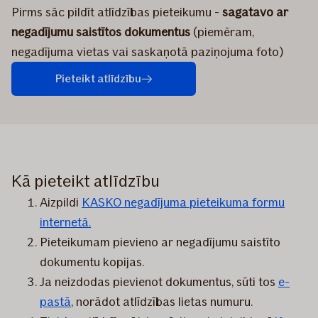
Pirms sāc pildīt atlīdzības pieteikumu -
sagatavo ar
negadījumu saistītos dokumentus
(piemēram,
negadījuma vietas vai saskaņotā paziņojuma foto)
Pieteikt atlīdzību
Kā pieteikt atlīdzību
Aizpildi
KASKO negadījuma pieteikuma formu
internetā.
Pieteikumam pievieno ar negadījumu saistīto
dokumentu kopijas.
Ja neizdodas pievienot dokumentus, sūti tos
e-
pastā
, norādot atlīdzības lietas numuru.