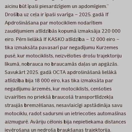
aicinu būt īpaši piesardzīgiem un apdomīgiem.”
Drošība uz ceļa ir īpaši svarīga – 2025. gadā If
Apdrošināšana par motocikliem nodarītiem
zaudējumiem atlīdzībās kopumā izmaksāja 220 000
eiro. Pērn lielākā If KASKO atlīdzība – 12 000 eiro –
tika izmaksāta pavasarī par negadījumu Kurzemes
pusē, kur motociklists, neizvēloties drošu trajektoriju
līkumā, nobrauca no braucamās daļas un apgāzās.
Savukārt 2025. gadā OCTA apdrošināšanā lielākā
atlīdzība bija 18 000 eiro, kas tika izmaksāta par
negadījumu ārzemēs, kur motociklists, cenšoties
izvairīties no priekšā braucošā transportlīdzekļa
straujās bremzēšanas, nesavlaicīgi apstādināja savu
motociklu, radot sadursmi un ietriecoties automašīnas
aizmugurē. Avāriju cēlonis bija nepietiekama distances
ievērošana un nedroša braukšanas trajektorija.