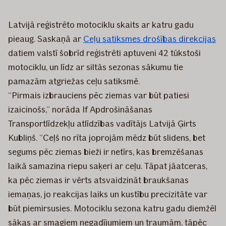
Latvijā reģistrēto motociklu skaits ar katru gadu
pieaug. Saskaņā ar
Ceļu satiksmes drošības direkcijas
datiem valstī šobrīd reģistrēti aptuveni 42 tūkstoši
motociklu, un līdz ar siltās sezonas sākumu tie
pamazām atgriežas ceļu satiksmē.
“Pirmais izbrauciens pēc ziemas var būt patiesi
izaicinošs,” norāda If Apdrošināšanas
Transportlīdzekļu atlīdzības vadītājs Latvijā Ģirts
Kubliņš. “Ceļš no rīta joprojām mēdz būt slidens, bet
segums pēc ziemas bieži ir netīrs, kas bremzēšanas
laikā samazina riepu saķeri ar ceļu. Tāpat jāatceras,
ka pēc ziemas ir vērts atsvaidzināt braukšanas
iemaņas, jo reakcijas laiks un kustību precizitāte var
būt piemirsusies. Motociklu sezona katru gadu diemžēl
sākas ar smagiem negadījumiem un traumām, tāpēc