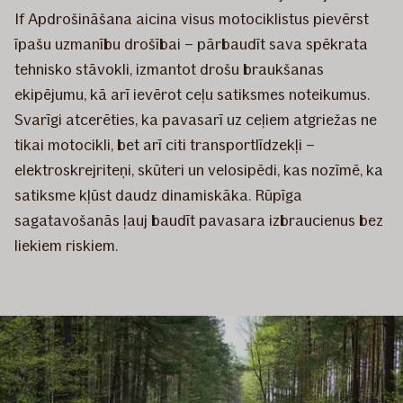
If Apdrošināšana aicina visus motociklistus pievērst
īpašu uzmanību drošībai – pārbaudīt sava spēkrata
tehnisko stāvokli, izmantot drošu braukšanas
ekipējumu, kā arī ievērot ceļu satiksmes noteikumus.
Svarīgi atcerēties, ka pavasarī uz ceļiem atgriežas ne
tikai motocikli, bet arī citi transportlīdzekļi –
elektroskrejriteņi, skūteri un velosipēdi, kas nozīmē, ka
satiksme kļūst daudz dinamiskāka. Rūpīga
sagatavošanās ļauj baudīt pavasara izbraucienus bez
liekiem riskiem.