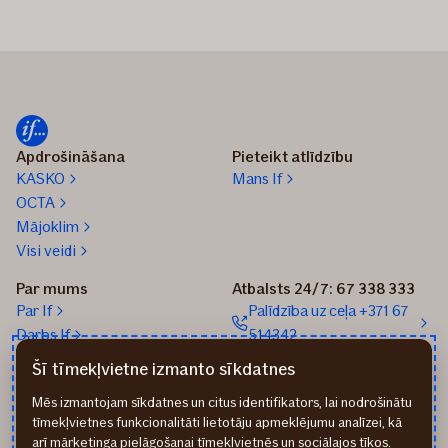
Apdrošināšana
Pieteikt atlīdzību
KASKO
Mans If
OCTA
Mājoklim
Visi veidi
Par mums
Atbalsts 24/7: 67 338 333
Par If
Palīdzība uz ceļa +371 67
Darbs If
514342
Medijiem
Sūtīt e-pastu: info@if.lv
Šī tīmekļvietne izmanto sīkdatnes
Blogs
If biroji
Mēs izmantojam sīkdatnes un citus identifikators, lai nodrošinātu
Ilgtspēja
If Apdrošināšanas
tīmekļvietnes funkcionalitāti lietotāju apmeklējumu analīzei, kā
izplatītāji
arī mārketinga pielāgošanai tīmekļvietnēs un sociālajos tīkos.