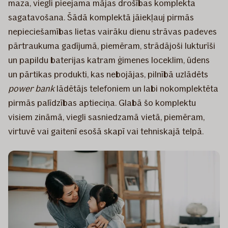
maza, viegli pieejama mājas drošības komplekta
sagatavošana. Šādā komplektā jāiekļauj pirmās
nepieciešamības lietas vairāku dienu strāvas padeves
pārtraukuma gadījumā, piemēram, strādājoši lukturīši
un papildu baterijas katram ģimenes loceklim, ūdens
un pārtikas produkti, kas nebojājas, pilnībā uzlādēts
power bank
lādētājs telefoniem un labi nokomplektēta
pirmās palīdzības aptieciņa. Glabā šo komplektu
visiem zināmā, viegli sasniedzamā vietā, piemēram,
virtuvē vai gaitenī esošā skapī vai tehniskajā telpā.