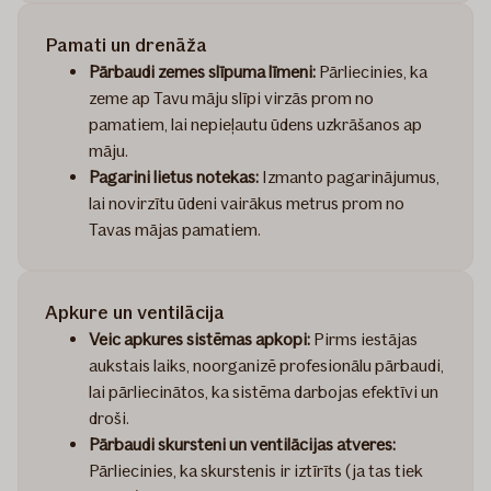
Pamati un drenāža
Pārbaudi zemes slīpuma līmeni:
Pārliecinies, ka
zeme ap Tavu māju slīpi virzās prom no
pamatiem, lai nepieļautu ūdens uzkrāšanos ap
māju.
Pagarini lietus notekas:
Izmanto pagarinājumus,
lai novirzītu ūdeni vairākus metrus prom no
Tavas mājas pamatiem.
Apkure un ventilācija
Veic apkures sistēmas apkopi:
Pirms iestājas
aukstais laiks, noorganizē profesionālu pārbaudi,
lai pārliecinātos, ka sistēma darbojas efektīvi un
droši.
Pārbaudi skursteni un ventilācijas atveres:
Pārliecinies, ka skurstenis ir iztīrīts (ja tas tiek