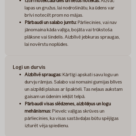
Iztīri notekcaurules un lietus notekas:
Aizvāc
lapas un gružus, lai nodrošinātu, ka ūdens var
brīvi notecēt prom no mājas.
Pārbaudi un salabo jumtu:
Pārliecinies, vai nav
jānomaina kāda vaļīga, bojāta vai trūkstoša
plāksne vai šindelis. Aizblīvē jebkuras spraugas,
lai novērstu noplūdes.
Logi un durvis
Aizblīvē spraugas:
Kārtīgi apskati savu logu un
durvju rāmjus. Salabo vai nomaini gumijas blīves
un aizpildi plaisas ar špakteli. Tas neļaus aukstam
gaisam un ūdenim iekļūt telpā.
Pārbaudi visas slēdzenes, aizbīdņus un logu
mehānismus:
Pievelc vaļīgas skrūves un
pārliecinies, ka visas sastāvdaļas būtu spējīgas
izturēt vēja spiedienu.