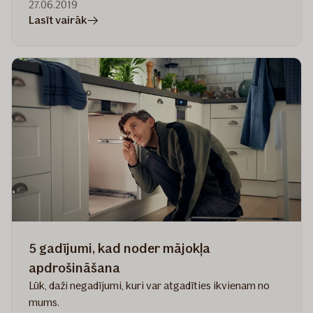
27.06.2019
rakstā
Lasīt vairāk
Piesardzības
pasākumi
ēkas
iekšpusē
ziemā
5 gadījumi, kad noder mājokļa
apdrošināšana
Lūk, daži negadījumi, kuri var atgadīties ikvienam no
mums.