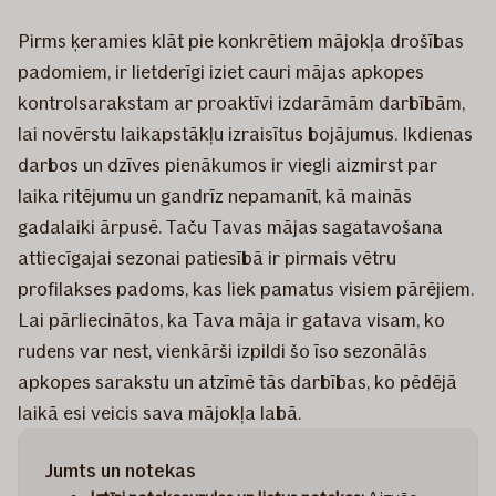
Pirms ķeramies klāt pie konkrētiem mājokļa drošības
padomiem, ir lietderīgi iziet cauri mājas apkopes
kontrolsarakstam ar proaktīvi izdarāmām darbībām,
lai novērstu laikapstākļu izraisītus bojājumus. Ikdienas
darbos un dzīves pienākumos ir viegli aizmirst par
laika ritējumu un gandrīz nepamanīt, kā mainās
gadalaiki ārpusē. Taču Tavas mājas sagatavošana
attiecīgajai sezonai patiesībā ir pirmais vētru
profilakses padoms, kas liek pamatus visiem pārējiem.
Lai pārliecinātos, ka Tava māja ir gatava visam, ko
rudens var nest, vienkārši izpildi šo īso sezonālās
apkopes sarakstu un atzīmē tās darbības, ko pēdējā
laikā esi veicis sava mājokļa labā.
Jumts un notekas