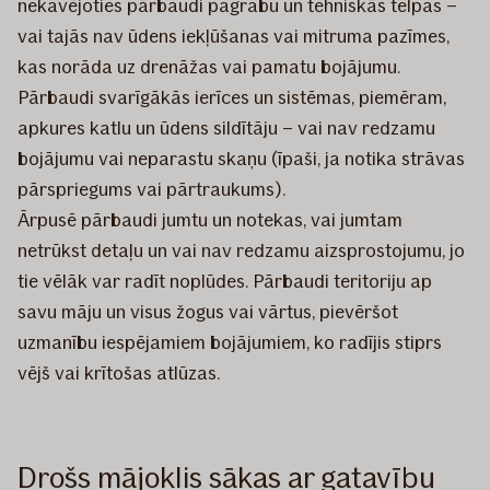
nekavējoties pārbaudi pagrabu un tehniskās telpas –
vai tajās nav ūdens iekļūšanas vai mitruma pazīmes,
kas norāda uz drenāžas vai pamatu bojājumu.
Pārbaudi svarīgākās ierīces un sistēmas, piemēram,
apkures katlu un ūdens sildītāju – vai nav redzamu
bojājumu vai neparastu skaņu (īpaši, ja notika strāvas
pārspriegums vai pārtraukums).
Ārpusē pārbaudi jumtu un notekas, vai jumtam
netrūkst detaļu un vai nav redzamu aizsprostojumu, jo
tie vēlāk var radīt noplūdes. Pārbaudi teritoriju ap
savu māju un visus žogus vai vārtus, pievēršot
uzmanību iespējamiem bojājumiem, ko radījis stiprs
vējš vai krītošas atlūzas.
Drošs mājoklis sākas ar gatavību