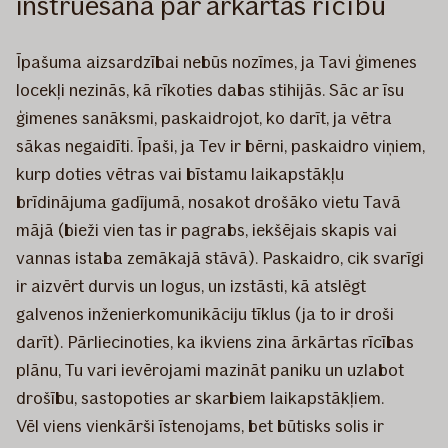
instruēšana par ārkārtas rīcību
Īpašuma aizsardzībai nebūs nozīmes, ja Tavi ģimenes
locekļi nezinās, kā rīkoties dabas stihijās. Sāc ar īsu
ģimenes sanāksmi, paskaidrojot, ko darīt, ja vētra
sākas negaidīti. Īpaši, ja Tev ir bērni, paskaidro viņiem,
kurp doties vētras vai bīstamu laikapstākļu
brīdinājuma gadījumā, nosakot drošāko vietu Tavā
mājā (bieži vien tas ir pagrabs, iekšējais skapis vai
vannas istaba zemākajā stāvā). Paskaidro, cik svarīgi
ir aizvērt durvis un logus, un izstāsti, kā atslēgt
galvenos inženierkomunikāciju tīklus (ja to ir droši
darīt). Pārliecinoties, ka ikviens zina ārkārtas rīcības
plānu, Tu vari ievērojami mazināt paniku un uzlabot
drošību, sastopoties ar skarbiem laikapstākļiem.
Vēl viens vienkārši īstenojams, bet būtisks solis ir