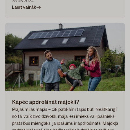
28.06.2024
rakstā
Lasīt vairāk
Drošībā
arī
vētras
laikā:
8
noderīgi
padomi
Kāpēc apdrošināt mājokli?
Mājas mīļās mājas – cik patīkami tajās būt. Neatkarīgi
no tā, vai dzīvo dzīvoklī, mājā, esi īrnieks vai īpašnieks,
prāts būs mierīgāks, ja īpašums ir apdrošināts. Mājokļa