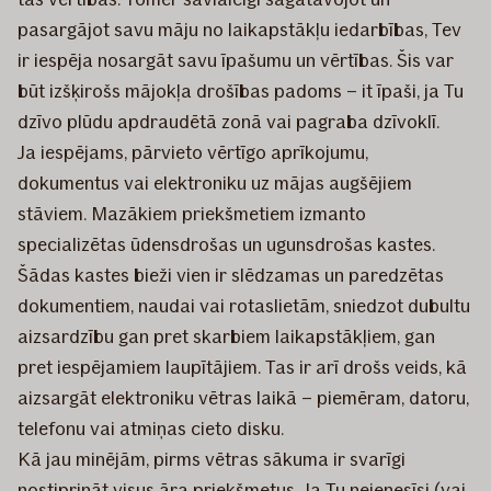
pasargājot savu māju no laikapstākļu iedarbības, Tev
ir iespēja nosargāt savu īpašumu un vērtības. Šis var
būt izšķirošs mājokļa drošības padoms – it īpaši, ja Tu
dzīvo plūdu apdraudētā zonā vai pagraba dzīvoklī.
Ja iespējams, pārvieto vērtīgo aprīkojumu,
dokumentus vai elektroniku uz mājas augšējiem
stāviem. Mazākiem priekšmetiem izmanto
specializētas ūdensdrošas un ugunsdrošas kastes.
Šādas kastes bieži vien ir slēdzamas un paredzētas
dokumentiem, naudai vai rotaslietām, sniedzot dubultu
aizsardzību gan pret skarbiem laikapstākļiem, gan
pret iespējamiem laupītājiem. Tas ir arī drošs veids, kā
aizsargāt elektroniku vētras laikā – piemēram, datoru,
telefonu vai atmiņas cieto disku.
Kā jau minējām, pirms vētras sākuma ir svarīgi
nostiprināt visus āra priekšmetus. Ja Tu neienesīsi (vai