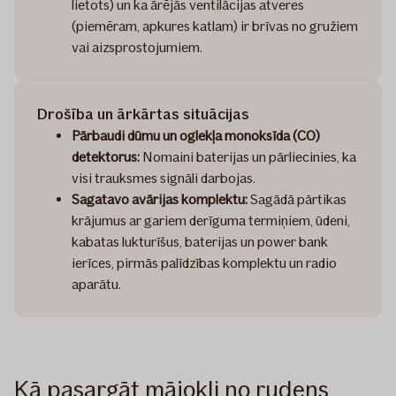
lietots) un ka ārējās ventilācijas atveres
(piemēram, apkures katlam) ir brīvas no gružiem
vai aizsprostojumiem.
Drošība un ārkārtas situācijas
Pārbaudi dūmu un oglekļa monoksīda (CO)
detektorus:
Nomaini baterijas un pārliecinies, ka
visi trauksmes signāli darbojas.
Sagatavo avārijas komplektu:
Sagādā pārtikas
krājumus ar gariem derīguma termiņiem, ūdeni,
kabatas lukturīšus, baterijas un power bank
ierīces, pirmās palīdzības komplektu un radio
aparātu.
Kā pasargāt mājokli no rudens