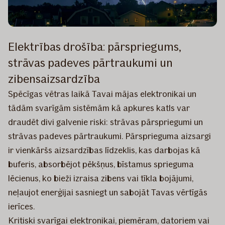
Elektrības drošība: pārspriegums,
strāvas padeves pārtraukumi un
zibensaizsardzība
Spēcīgas vētras laikā Tavai mājas elektronikai un
tādām svarīgām sistēmām kā apkures katls var
draudēt divi galvenie riski: strāvas pārspriegumi un
strāvas padeves pārtraukumi. Pārsprieguma aizsargi
ir vienkāršs aizsardzības līdzeklis, kas darbojas kā
buferis, absorbējot pēkšņus, bīstamus sprieguma
lēcienus, ko bieži izraisa zibens vai tīkla bojājumi,
neļaujot enerģijai sasniegt un sabojāt Tavas vērtīgās
ierīces.
Kritiski svarīgai elektronikai, piemēram, datoriem vai