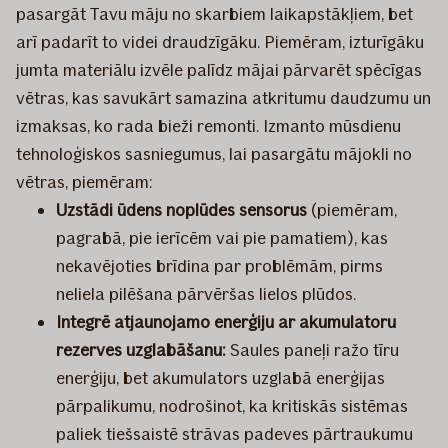
pasargāt Tavu māju no skarbiem laikapstākļiem, bet
arī padarīt to videi draudzīgāku. Piemēram, izturīgāku
jumta materiālu izvēle palīdz mājai pārvarēt spēcīgas
vētras, kas savukārt samazina atkritumu daudzumu un
izmaksas, ko rada bieži remonti. Izmanto mūsdienu
tehnoloģiskos sasniegumus, lai pasargātu mājokli no
vētras, piemēram:
Uzstādi ūdens noplūdes sensorus
(piemēram,
pagrabā, pie ierīcēm vai pie pamatiem), kas
nekavējoties brīdina par problēmām, pirms
neliela pilēšana pārvēršas lielos plūdos.
Integrē atjaunojamo enerģiju ar akumulatoru
rezerves uzglabāšanu:
Saules paneļi ražo tīru
enerģiju, bet akumulators uzglabā enerģijas
pārpalikumu, nodrošinot, ka kritiskās sistēmas
paliek tiešsaistē strāvas padeves pārtraukumu