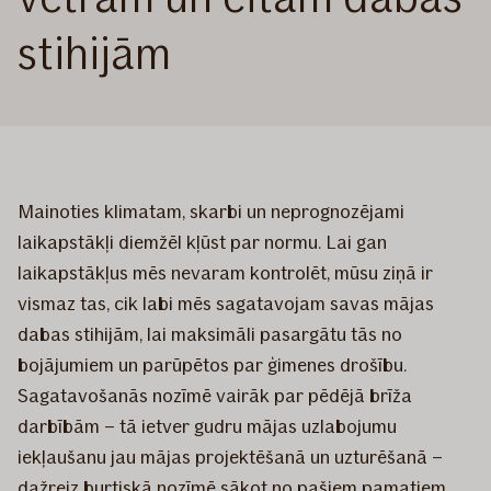
stihijām
Mainoties klimatam, skarbi un neprognozējami
laikapstākļi diemžēl kļūst par normu. Lai gan
laikapstākļus mēs nevaram kontrolēt, mūsu ziņā ir
vismaz tas, cik labi mēs sagatavojam savas mājas
dabas stihijām, lai maksimāli pasargātu tās no
bojājumiem un parūpētos par ģimenes drošību.
Sagatavošanās nozīmē vairāk par pēdējā brīža
darbībām – tā ietver gudru mājas uzlabojumu
iekļaušanu jau mājas projektēšanā un uzturēšanā –
dažreiz burtiskā nozīmē sākot no pašiem pamatiem.