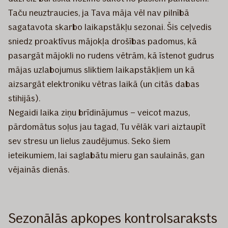
Taču neuztraucies, ja Tava māja vēl nav pilnībā
sagatavota skarbo laikapstākļu sezonai. Šis ceļvedis
sniedz proaktīvus mājokļa drošības padomus, kā
pasargāt mājokli no rudens vētrām, kā īstenot gudrus
mājas uzlabojumus sliktiem laikapstākļiem un kā
aizsargāt elektroniku vētras laikā (un citās dabas
stihijās).
Negaidi laika ziņu brīdinājumus – veicot mazus,
pārdomātus soļus jau tagad, Tu vēlāk vari aiztaupīt
sev stresu un lielus zaudējumus. Seko šiem
ieteikumiem, lai saglabātu mieru gan saulainās, gan
vējainās dienās.
Sezonālās apkopes kontrolsaraksts