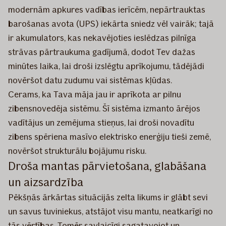
modernām apkures vadības ierīcēm, nepārtrauktas
barošanas avota (UPS) iekārta sniedz vēl vairāk; tajā
ir akumulators, kas nekavējoties ieslēdzas pilnīga
strāvas pārtraukuma gadījumā, dodot Tev dažas
minūtes laika, lai droši izslēgtu aprīkojumu, tādējādi
novēršot datu zudumu vai sistēmas kļūdas.
Cerams, ka Tava māja jau ir aprīkota ar pilnu
zibensnovedēja sistēmu. Šī sistēma izmanto ārējos
vadītājus un zemējuma stieņus, lai droši novadītu
zibens spēriena masīvo elektrisko enerģiju tieši zemē,
novēršot strukturālu bojājumu risku.
Droša mantas pārvietošana, glabāšana
un aizsardzība
Pēkšņās ārkārtas situācijās zelta likums ir glābt sevi
un savus tuviniekus, atstājot visu mantu, neatkarīgi no
tās vērtības. Tomēr savlaicīgi sagatavojot un