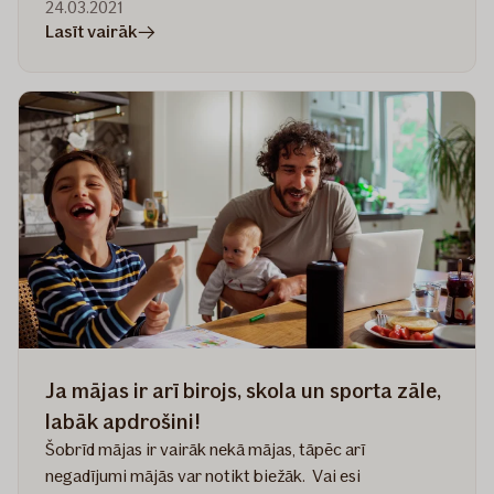
24.03.2021
rakstā
Lasīt vairāk
5
gadījumi,
kad
noder
mājokļa
apdrošināšana
Ja mājas ir arī birojs, skola un sporta zāle,
labāk apdrošini!
Šobrīd mājas ir vairāk nekā mājas, tāpēc arī
negadījumi mājās var notikt biežāk. Vai esi