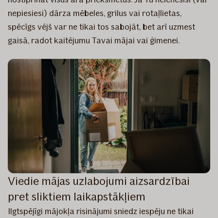
nepiesiesi) dārza mēbeles, grilus vai rotaļlietas,
spēcīgs vējš var ne tikai tos sabojāt, bet arī uzmest
gaisā, radot kaitējumu Tavai mājai vai ģimenei.
Viedie mājas uzlabojumi aizsardzībai
pret sliktiem laikapstākļiem
Ilgtspējīgi mājokļa risinājumi sniedz iespēju ne tikai