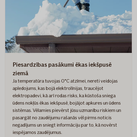
Piesardzības pasākumi ēkas iekšpusē
ziemā
Ja temperatūra tuvojas O°C atzīmei, nereti veidojas
apledojums, kas bojā elektrolīnijas, traucējot
elektropadevi, kā arī rodas risks, ka kūstoša sniega
ūdens nokļūs ēkas iekšpusē, bojājot apkures un ūdens
sistēmas. Vēlamies pievērst jūsu uzmanību riskiem un
pasargāt no zaudējumu rašanās vēl pirms noticis
negadījums un sniegt informāciju par to, kā novērst
iespējamos zaudējumus.