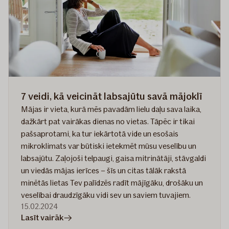
drošību
ilgstošas
prombūtnes
laikā?
7 veidi, kā veicināt labsajūtu savā mājoklī
Mājas ir vieta, kurā mēs pavadām lielu daļu sava laika,
dažkārt pat vairākas dienas no vietas. Tāpēc ir tikai
pašsaprotami, ka tur iekārtotā vide un esošais
mikroklimats var būtiski ietekmēt mūsu veselību un
labsajūtu. Zaļojoši telpaugi, gaisa mitrinātāji, stāvgaldi
un viedās mājas ierīces – šīs un citas tālāk rakstā
minētās lietas Tev palīdzēs radīt mājīgāku, drošāku un
veselībai draudzīgāku vidi sev un saviem tuvajiem.
15.02.2024
rakstā
Lasīt vairāk