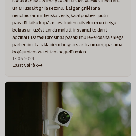
rodas dabiska vēlme pavadīt arvien vairāk stundu ārā
un arī uzsākt grila sezonu. Lai gan grilēšana
nenoliedzami ir lielisks veids, kā atpūsties, jautri
pavadīt laiku kopā ar sev tuviem cilvēkiem un beigu
beigās arī uzēst gardu maltīti, ir svarīgi to darīt
apzināti. Dažādu drošības pasākumu ievērošana sniegs
pārliecību, ka izklaide nebeigsies ar traumām, īpašuma
bojājumiem vai citiem negadījumiem.
13.05.2024
rakstā
Lasīt vairāk
Praktiski
padomi
drošai
grilēšanai