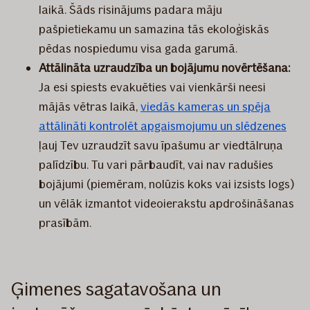
laikā. Šāds risinājums padara māju
pašpietiekamu un samazina tās ekoloģiskās
pēdas nospiedumu visa gada garumā.
Attālināta uzraudzība un bojājumu novērtēšana:
Ja esi spiests evakuēties vai vienkārši neesi
mājās vētras laikā,
viedās kameras un spēja
attālināti kontrolēt apgaismojumu un slēdzenes
ļauj Tev uzraudzīt savu īpašumu ar viedtālruņa
palīdzību. Tu vari pārbaudīt, vai nav radušies
bojājumi (piemēram, nolūzis koks vai izsists logs)
un vēlāk izmantot videoierakstu apdrošināšanas
prasībām.
Ģimenes sagatavošana un