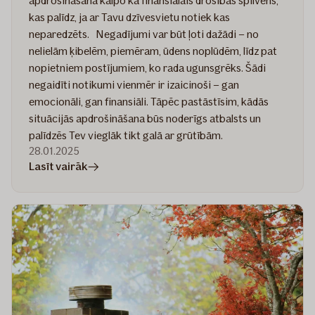
apdrošināšana kalpo kā finansiālais drošības spilvens,
kas palīdz, ja ar Tavu dzīvesvietu notiek kas
neparedzēts. Negadījumi var būt ļoti dažādi – no
nelielām ķibelēm, piemēram, ūdens noplūdēm, līdz pat
nopietniem postījumiem, ko rada ugunsgrēks. Šādi
negaidīti notikumi vienmēr ir izaicinoši – gan
emocionāli, gan finansiāli. Tāpēc pastāstīsim, kādās
situācijās apdrošināšana būs noderīgs atbalsts un
palīdzēs Tev vieglāk tikt galā ar grūtībām.
28.01.2025
rakstā
Lasīt vairāk
Kāpēc
apdrošināt
mājokli?