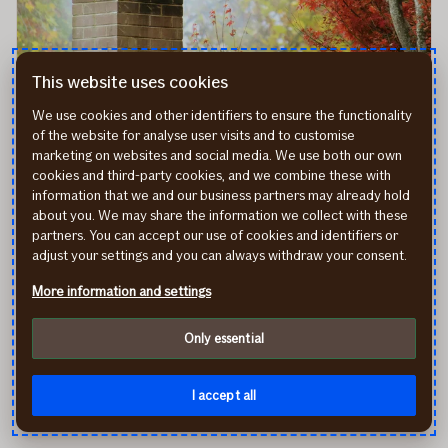
This website uses cookies
7 padomi, kā sagatavot mājokli ziemai
We use cookies and other identifiers to ensure the functionality
of the website for analyse user visits and to customise
Katru gadu Latvijā izceļas vairāk nekā 5000
marketing on websites and social media. We use both our own
ugunsgrēku. Lielu daļu no tiem izraisa nepareizi
cookies and third-party cookies, and we combine these with
uzstādītas vai izmantotas apkures sistēmas un
information that we and our business partners may already hold
elektroinstalācijas. Tāpat VUGD apkopotā informācija
about you. We may share the information we collect with these
liecina, ka ik gadu Latvijas mājokļu skursteņos deg
partners. You can accept our use of cookies and identifiers or
adjust your settings and you can always withdraw your consent.
sodrēji, kas izraisa postošus ugunsgrēkus.
01.10.2022
More information and settings
rakstā
Lasīt vairāk
7
Only essential
padomi,
Parādīt vairāk
kā
I accept all
sagatavot
mājokli
ziemai