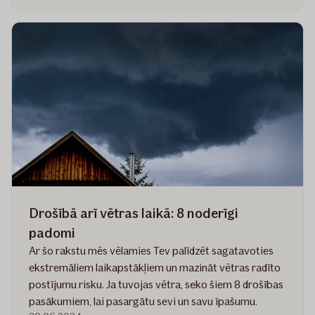
7
veidi,
kā
veicināt
labsajūtu
savā
mājoklī
Drošībā arī vētras laikā: 8 noderīgi
padomi
Ar šo rakstu mēs vēlamies Tev palīdzēt sagatavoties
ekstremāliem laikapstākļiem un mazināt vētras radīto
postījumu risku. Ja tuvojas vētra, seko šiem 8 drošības
pasākumiem, lai pasargātu sevi un savu īpašumu.