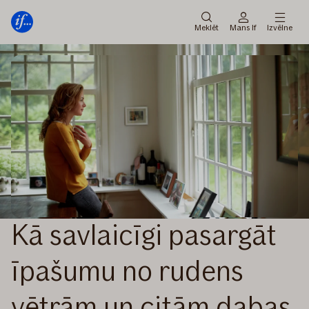
Galvenā
Pāriet
izvēlne
uz
Meklēt
Mans If
Izvēlne
saturu
Kā savlaicīgi pasargāt
īpašumu no rudens
vētrām un citām dabas