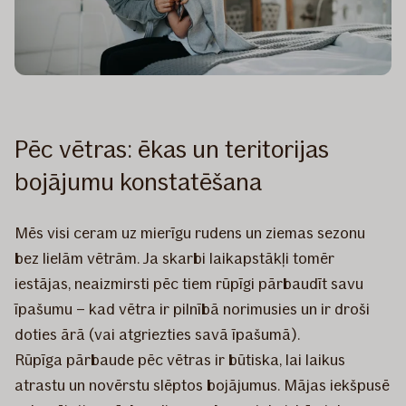
Pēc vētras: ēkas un teritorijas
bojājumu konstatēšana
Mēs visi ceram uz mierīgu rudens un ziemas sezonu
bez lielām vētrām. Ja skarbi laikapstākļi tomēr
iestājas, neaizmirsti pēc tiem rūpīgi pārbaudīt savu
īpašumu – kad vētra ir pilnībā norimusies un ir droši
doties ārā (vai atgriezties savā īpašumā).
Rūpīga pārbaude pēc vētras ir būtiska, lai laikus
atrastu un novērstu slēptos bojājumus. Mājas iekšpusē