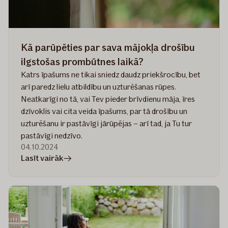
Kā parūpēties par sava mājokļa drošību
ilgstošas prombūtnes laikā?
Katrs īpašums ne tikai sniedz daudz priekšrocību, bet
arī paredz lielu atbildību un uzturēšanas rūpes.
Neatkarīgi no tā, vai Tev pieder brīvdienu māja, īres
dzīvoklis vai cita veida īpašums, par tā drošību un
uzturēšanu ir pastāvīgi jārūpējas – arī tad, ja Tu tur
pastāvīgi nedzīvo.
04.10.2024
rakstā
Lasīt vairāk
Kā
parūpēties
par
sava
mājokļa