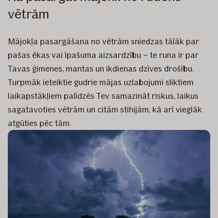
vētrām
Mājokļa pasargāšana no vētrām sniedzas tālāk par
pašas ēkas vai īpašuma aizsardzību – te runa ir par
Tavas ģimenes, mantas un ikdienas dzīves drošību.
Turpmāk ieteiktie gudrie mājas uzlabojumi sliktiem
laikapstākļiem palīdzēs Tev samazināt riskus, laikus
sagatavoties vētrām un citām stihijām, kā arī vieglāk
atgūties pēc tām.