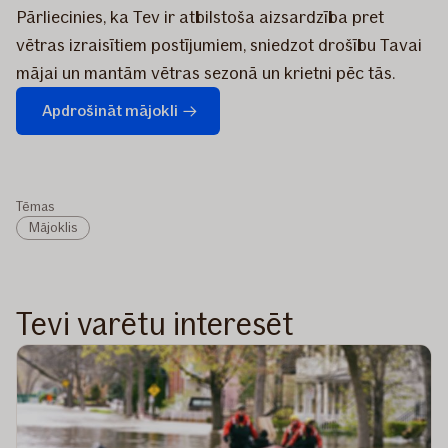
Pārliecinies, ka Tev ir atbilstoša aizsardzība pret
vētras izraisītiem postījumiem, sniedzot drošību Tavai
mājai un mantām vētras sezonā un krietni pēc tās.
Apdrošināt mājokli
Tēmas
Mājoklis
Tevi varētu interesēt