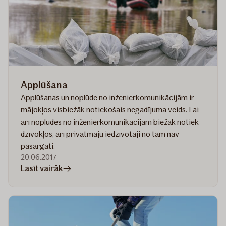
Applūšana
Applūšanas un noplūde no inženierkomunikācijām ir
mājokļos visbiežāk notiekošais negadījuma veids. Lai
arī noplūdes no inženierkomunikācijām biežāk notiek
dzīvokļos, arī privātmāju iedzīvotāji no tām nav
pasargāti.
20.06.2017
rakstā
Lasīt vairāk
Applūšana