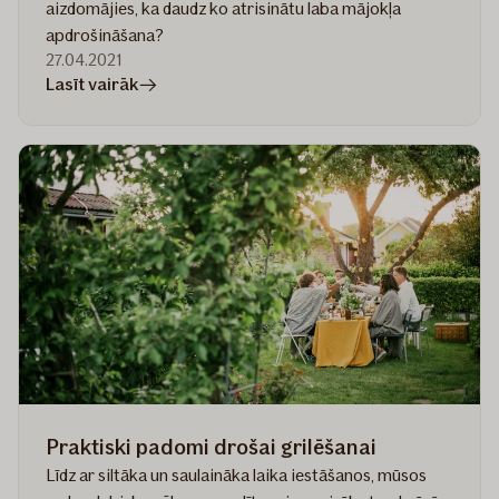
aizdomājies, ka daudz ko atrisinātu laba mājokļa
apdrošināšana?
27.04.2021
rakstā
Lasīt vairāk
Ja
mājas
ir
arī
birojs,
skola
un
sporta
zāle,
labāk
apdrošini!
Praktiski padomi drošai grilēšanai
Līdz ar siltāka un saulaināka laika iestāšanos, mūsos