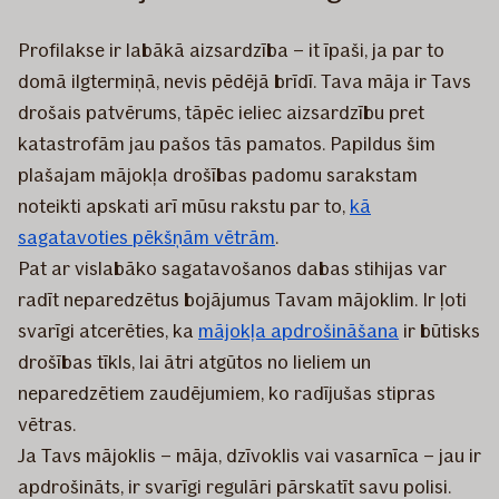
Profilakse ir labākā aizsardzība – it īpaši, ja par to
domā ilgtermiņā, nevis pēdējā brīdī. Tava māja ir Tavs
drošais patvērums, tāpēc ieliec aizsardzību pret
katastrofām jau pašos tās pamatos. Papildus šim
plašajam mājokļa drošības padomu sarakstam
noteikti apskati arī mūsu rakstu par to,
kā
sagatavoties pēkšņām vētrām
.
Pat ar vislabāko sagatavošanos dabas stihijas var
radīt neparedzētus bojājumus Tavam mājoklim. Ir ļoti
svarīgi atcerēties, ka
mājokļa apdrošināšana
ir būtisks
drošības tīkls, lai ātri atgūtos no lieliem un
neparedzētiem zaudējumiem, ko radījušas stipras
vētras.
Ja Tavs mājoklis – māja, dzīvoklis vai vasarnīca – jau ir
apdrošināts, ir svarīgi regulāri pārskatīt savu polisi.