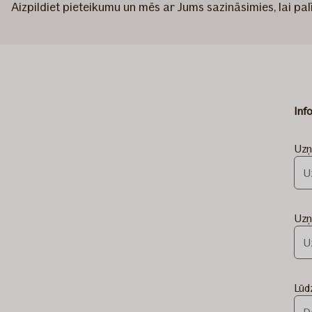
Aizpildiet pieteikumu un mēs ar Jums sazināsimies, lai p
Inf
Uzņ
Uzņ
Lūd