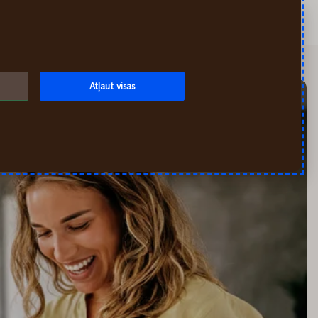
Meklēt
Mans If
Izvēlne
Atļaut visas