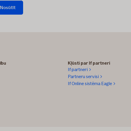
Nosūtīt
teikums
ts...
zību
Kļūsti par If partneri
If partneri
Partneru servisi
If Online sistēma Eagle