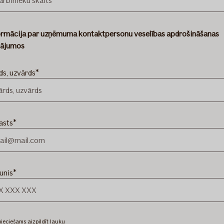
ormācija par uzņēmuma kontaktpersonu veselības apdrošināšanas
tājumos
ds, uzvārds
asts
unis
ieciešams aizpildīt lauku