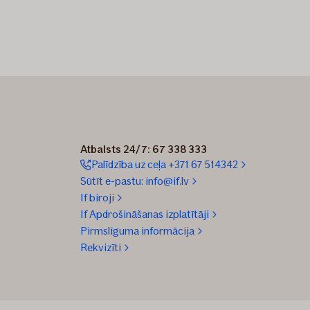
Atbalsts 24/7: 67 338 333
Palīdzība uz ceļa +371 67 514342
Sūtīt e-pastu: info@if.lv
If biroji
If Apdrošināšanas izplatītāji
Pirmslīguma informācija
Rekvizīti