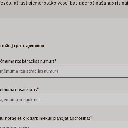
alīdzētu atrast piemērotāko veselības apdrošināšanas risinā
ormācija par uzņēmumu
ēmuma reģistrācijas numurs
ēmuma nosaukums
zu, norādiet, cik darbiniekus plānojat apdrošināt