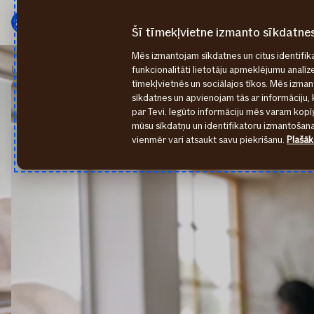
Galvenā
Pāriet
izvēlne
uz
Šī tīmekļvietne izmanto sīkdatne
saturu
Mēs izmantojam sīkdatnes un citus identifika
Uzņēmumiem
Veselības apdrošināšana
funkcionalitāti lietotāju apmeklējumu analīz
tīmekļvietnēs un sociālajos tīkos. Mēs izma
sīkdatnes un apvienojam tās ar informāciju, 
par Tevi. Iegūto informāciju mēs varam kopīg
mūsu sīkdatņu un identifikatoru izmantošanai
vienmēr vari atsaukt savu piekrišanu.
Plašāk