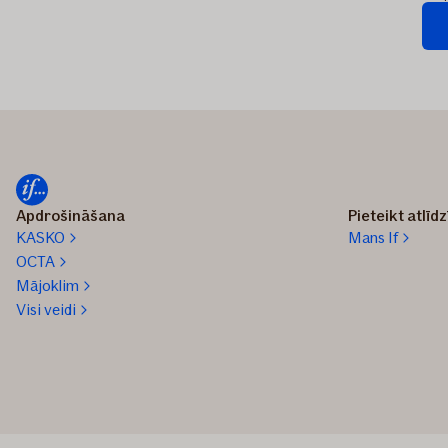
Pie
tiek
sūtī
Apdrošināšana
Pieteikt atlīd
KASKO
Mans If
OCTA
Mājoklim
Visi veidi