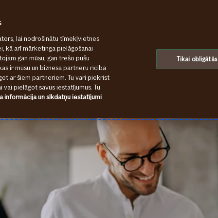
s
tors, lai nodrošinātu tīmekļvietnes
ei, kā arī mārketinga pielāgošanai
ntojam gan mūsu, gan trešo pušu
Tikai obligātās
kas ir mūsu un biznesa partneru rīcībā
ot ar šiem partneriem. Tu vari piekrist
 vai pielāgot savus iestatījumus. Tu
a informācija un sīkdatņu iestatījumi