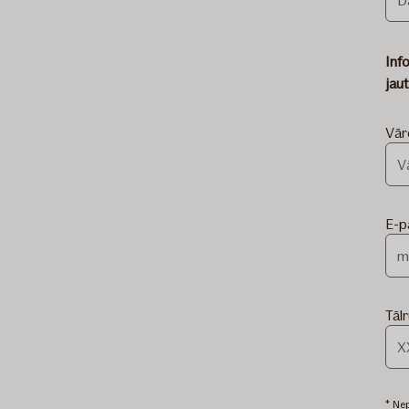
Inf
jau
Vār
E-p
Tālr
* Nep