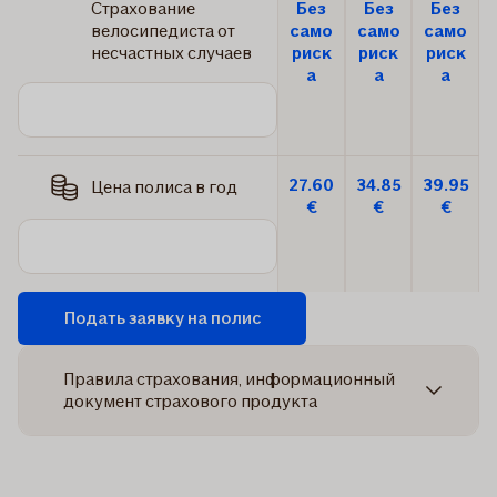
Страхование
Без
Без
Без
велосипедиста от
само
само
само
несчастных случаев
риск
риск
риск
а
а
а
27.60
34.85
39.95
Цена полиса в год
€
€
€
Подать заявку на полис
Правила страхования, информационный
документ страхового продукта