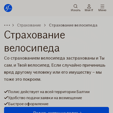
Мену
Перейти
к
Искать
Мой If
Меню
содержанию
Страхование
Страхование велосипеда
Страхование
велосипеда
Со страхованием велосипеда застрахованы и Ты
сам, и Твой велосипед. Если случайно причинишь
вред другому человеку или его имуществу – мы
тоже это покроем.
Полис действует на всей территории Балтии
Удобство подачи заявки на возмещение
Быстрое оформление
Подать заявку на полис