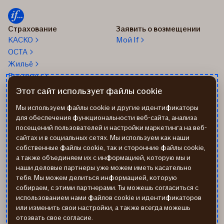
Страхование
Заявить о возмещении
КАСКО
Мой If
OCTA
Жильё
Все виды
Этот сайт использует файлы cookie
О нас
24/7 Телефон помощи: 67
338 333
Об If
Мы используем файлы cookie и другие идентификаторы
Помощь на дороге
Работа в If
для обеспечения функциональности веб-сайта, анализа
+37167514342
посещений пользователей и настройки маркетинга на веб-
Новости
сайтах и в социальных сетях. Мы используем как наши
Пиши нам: info@if.lv
Устойчивое развитие If
собственные файлы cookie, так и сторонние файлы cookie,
Наши офисы
а также объединяем их с информацией, которую мы и
Дистрибьюторы
наши деловые партнеры уже можем иметь касательно
страхования If
тебя. Мы можем делиться информацией, которую
Реквизиты
собираем, с этими партнерами. Ты можешь согласиться с
использованием нами файлов cookie и идентификаторов
или изменить свои настройки, а также всегда можешь
отозвать свое согласие.