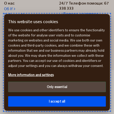
О нас
24/7 Телефон помощи: 67
338 333
Об If
Помощь на дороге
Работа в If
+37167514342
Новости
This website uses cookies
Пиши нам: info@if.lv
Устойчивое развитие If
We use cookies and other identifiers to ensure the functionality
Наши офисы
of the website for analyse user visits and to customise
Дистрибьюторы
marketing on websites and social media. We use both our own
страхования If
cookies and third-party cookies, and we combine these with
Реквизиты
information that we and our business partners may already hold
about you. We may share the information we collect with these
partners. You can accept our use of cookies and identifiers or
adjust your settings and you can always withdraw your consent.
More information and settings
If Kindlustus EE
If Draudimas LT
Only essential
Политика конфиденциальности
Cookies
instagram
facebook
I accept all
© If P&C Insurance AS Latvijas filiāle