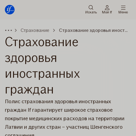
Мену
Перейти
к
Искать
Мой If
Меню
содержанию
Страхование
Страхование здоровья иностранных граждан
Страхование
здоровья
иностранных
граждан
Полис страхования здоровья иностранных
граждан If гарантирует широкое страховое
покрытие медицинских расходов на территории
Латвии и других стран – участниц Шенгенского
соглашения