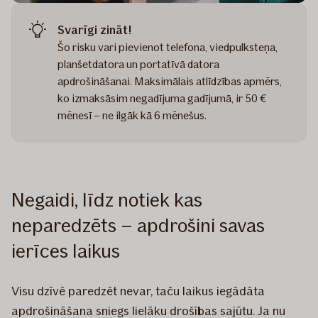
Svarīgi zināt!
Šo risku vari pievienot telefona, viedpulksteņa,
planšetdatora un portatīvā datora
apdrošināšanai. Maksimālais atlīdzības apmērs,
ko izmaksāsim negadījuma gadījumā, ir 50 €
mēnesī – ne ilgāk kā 6 mēnešus.
Negaidi, līdz notiek kas
neparedzēts – apdrošini savas
ierīces laikus
Visu dzīvē paredzēt nevar, taču laikus iegādāta
apdrošināšana sniegs lielāku drošības sajūtu. Ja nu