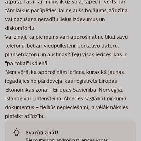
atpūtā. Tās ir ar mums ik uz soļa, tāpēc ir vērts par
tām laikus parūpēties, lai nejaušs bojājums, zādzība
vai pazušana neradītu lielus izdevumus un
diskomfortu.
Vai zināji, ka pie mums vari apdrošināt ne tikai savu
telefonu, bet arī viedpulksteni, portatīvo datoru,
planšetdatoru un austiņas? Teju visas ierīces, kas ir
"pa rokai" ikdienā.
Ņem vērā, ka apdrošinām ierīces, kuras kā jaunas
iegādājies no pārdevēja, kas reģistrēts Eiropas
Ekonomikas zonā – Eiropas Savienībā, Norvēģijā,
Islandē vai Lihtenšteinā. Atceries saglabāt pirkuma
dokumentus – tie būs nepieciešami, ja vēlāk nāksies
pieteikt atlīdzību.
Svarīgi zināt!
Pie mums vari apdrošināt ierīces, kuras