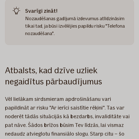
Svarīgi zināt!
Nozaudēšanas gadījumā izdevumus atlīdzināsim
tikai tad, ja būsi izvēlējies papildu risku "Telefona
nozaudēšana".
Atbalsts, kad dzīve uzliek
negaidītus pārbaudījumus
Vēl lielākam sirdsmieram apdrošināšanu vari
papildināt ar risku "Ar ierīci saistītie rēķini". Tas var
noderēt tādās situācijās kā bezdarbs, invaliditāte vai
pat nāve. Šādos brīžos būsim Tev līdzās, lai vismaz
nedaudz atvieglotu finansiālo slogu. Starp citu – šo