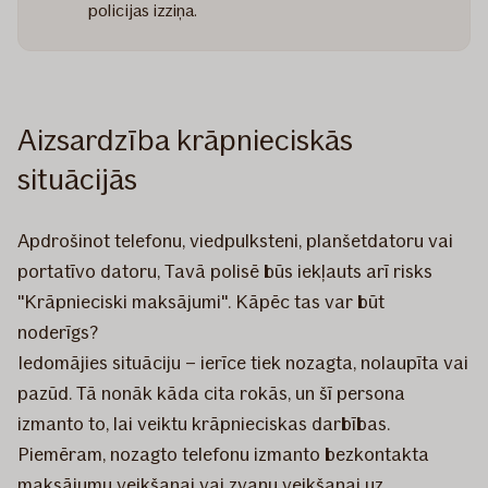
policijas izziņa.
Aizsardzība krāpnieciskās
situācijās
Apdrošinot telefonu, viedpulksteni, planšetdatoru vai
portatīvo datoru, Tavā polisē būs iekļauts arī risks
"Krāpnieciski maksājumi". Kāpēc tas var būt
noderīgs?
Iedomājies situāciju – ierīce tiek nozagta, nolaupīta vai
pazūd. Tā nonāk kāda cita rokās, un šī persona
izmanto to, lai veiktu krāpnieciskas darbības.
Piemēram, nozagto telefonu izmanto bezkontakta
maksājumu veikšanai vai zvanu veikšanai uz