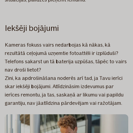
Iekšēji bojājumi
Kameras fokuss vairs nedarbojas kā nākas, kā
rezultātā ceļojumā uzņemtie fotoattēli ir izplūduši?
Telefons sakarst un tā baterija uzpūšas, tāpēc to vairs
nav droši lietot?
Zini, ka apdrošināšana noderēs arī tad, ja Tavu ierīci
skar iekšēji bojājumi. Atlīdzināsim izdevumus par
ierīces remontu, ja tas, saskaņā ar likumu vai papildu
garantiju, nav jāatlīdzina pārdevējam vai ražotājam.