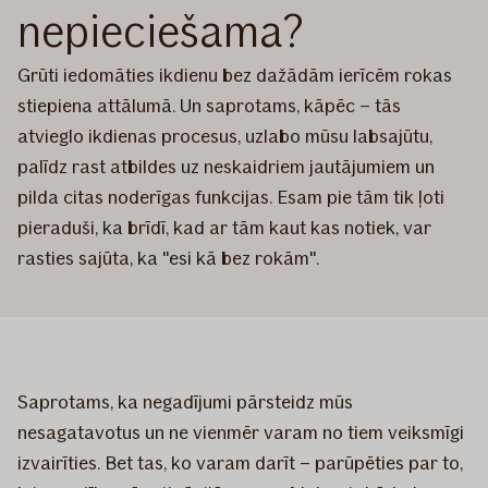
nepieciešama?
Grūti iedomāties ikdienu bez dažādām ierīcēm rokas
stiepiena attālumā. Un saprotams, kāpēc – tās
atvieglo ikdienas procesus, uzlabo mūsu labsajūtu,
palīdz rast atbildes uz neskaidriem jautājumiem un
pilda citas noderīgas funkcijas. Esam pie tām tik ļoti
pieraduši, ka brīdī, kad ar tām kaut kas notiek, var
rasties sajūta, ka "esi kā bez rokām".
Saprotams, ka negadījumi pārsteidz mūs
nesagatavotus un ne vienmēr varam no tiem veiksmīgi
izvairīties. Bet tas, ko varam darīt – parūpēties par to,