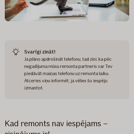
Svarīgi zināt!
Ja plāno apdrošināt telefonu, tad zini, ka pēc
negadījuma mūsu remonta partneris var Tev
piedāvāt maiņas telefonu uz remonta laiku.
Atceries viņu informēt, ja vēlies šo iespēju
izmantot.
Kad remonts nav iespējams –