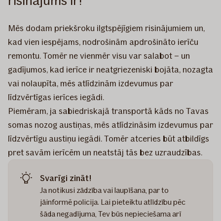
risinājums ir!
Mēs dodam priekšroku ilgtspējīgiem risinājumiem un,
kad vien iespējams, nodrošinām apdrošināto ierīču
remontu. Tomēr ne vienmēr visu var salabot – un
gadījumos, kad ierīce ir neatgriezeniski bojāta, nozagta
vai nolaupīta, mēs atlīdzinām izdevumus par
līdzvērtīgas ierīces iegādi.
Piemēram, ja sabiedriskajā transportā kāds no Tavas
somas nozog austiņas, mēs atlīdzināsim izdevumus par
līdzvērtīgu austiņu iegādi. Tomēr atceries būt atbildīgs
pret savām ierīcēm un neatstāj tās bez uzraudzības.
Svarīgi zināt!
Ja notikusi zādzība vai laupīšana, par to
jāinformē policija. Lai pieteiktu atlīdzību pēc
šāda negadījuma, Tev būs nepieciešama arī