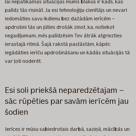
lai nepatīkamās situācijās mums blakus ir kāds, kas
palīdz tās risināt. Ja esi tehnoloģiju cienītājs un nevari
iedomāties savu ikdienu bez dažādām ierīcēm –
apdrošini tās un jūties drošāk zinot, ka, notiekot
negadījumam, mēs palīdzēsim Tev ātrāk atgriezties
ierastajā ritmā. Šajā rakstā pastāstām, kāpēc
iegādāties ierīču apdrošināšanu un kādās situācijās tā
var ļoti noderēt.
Esi soli priekšā neparedzētajam –
sāc rūpēties par savām ierīcēm jau
šodien
Ierīces ir mūsu sabiedrotais darbā, saziņā, mācībās un