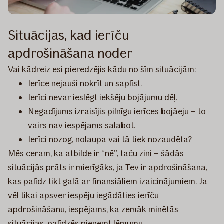
Situācijas, kad ierīču
apdrošināšana noder
Vai kādreiz esi pieredzējis kādu no šīm situācijām:
Ierīce nejauši nokrīt un saplīst.
Ierīci nevar ieslēgt iekšēju bojājumu dēļ.
Negadījums izraisījis pilnīgu ierīces bojāeju – to
vairs nav iespējams salabot.
Ierīci nozog, nolaupa vai tā tiek nozaudēta?
Mēs ceram, ka atbilde ir “nē”, taču zini – šādās
situācijās prāts ir mierīgāks, ja Tev ir apdrošināšana,
kas palīdz tikt galā ar finansiāliem izaicinājumiem. Ja
vēl tikai apsver iespēju iegādāties ierīču
apdrošināšanu, iespējams, ka zemāk minētās
situācijas, palīdzēs pieņemt lēmumu.