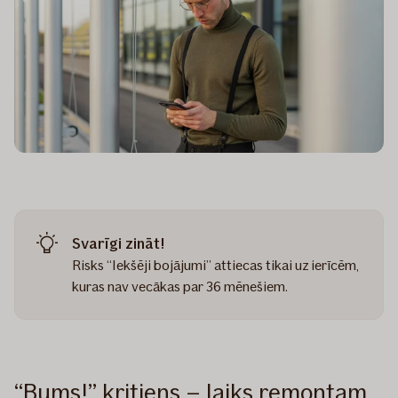
Svarīgi zināt!
Risks “Iekšēji bojājumi” attiecas tikai uz ierīcēm,
kuras nav vecākas par 36 mēnešiem.
“Bums!” kritiens – laiks remontam