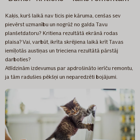
Kaķis, kurš laikā nav ticis pie kāruma, cenšas sev
pievērst uzmanību un nogrūž no galda Tavu
planšetdatoru? Kritiena rezultātā ekrānā rodas
plaisa? Vai, varbūt, ikrīta skrējiena laikā krīt Tavas
iemīļotās austiņas un trieciena rezultātā pārstāj
darboties?
Atlīdzinām izdevumus par apdrošināto ierīču remontu,
ja tām radušies pēkšņi un neparedzēti bojājumi.