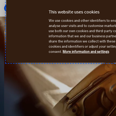
Galvenā
Pāriet
izvēlne
uz
This website uses cookies
saturu
We use cookies and other identifiers to ens
2024
Aptauja: 20% Latvijas autovadītāju savos nākotnes plānos ir iekļāvuši jauna elektroauto iegādi
analyse user visits and to customise marke
use both our own cookies and third-party 
information that we and our business part
share the information we collect with these
cookies and identifiers or adjust your sett
consent.
More information and settings