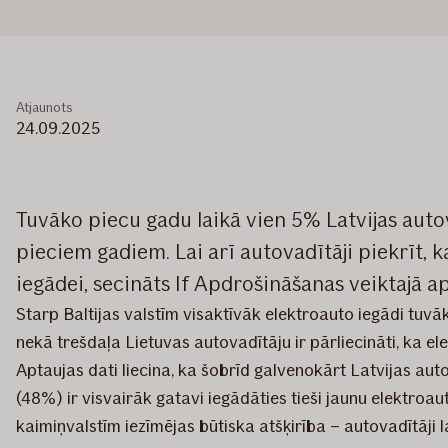
Atjaunots
24.09.2025
Tuvāko piecu gadu laikā vien 5% Latvijas autov
pieciem gadiem. Lai arī autovadītāji piekrīt, k
iegādei, secināts If Apdrošināšanas veiktajā ap
Starp Baltijas valstīm visaktīvāk elektroauto iegādi tuv
nekā trešdaļa Lietuvas autovadītāju ir pārliecināti, ka e
Aptaujas dati liecina, ka šobrīd galvenokārt Latvijas aut
(48%) ir visvairāk gatavi iegādāties tieši jaunu elektroa
kaimiņvalstīm iezīmējas būtiska atšķirība – autovadītāji