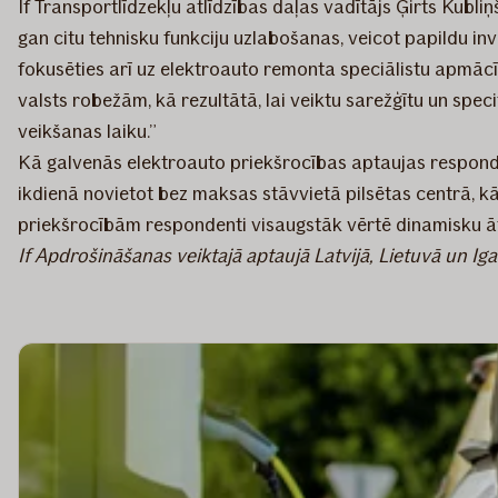
If Transportlīdzekļu atlīdzības daļas vadītājs Ģirts Kubl
gan citu tehnisku funkciju uzlabošanas, veicot papildu inve
fokusēties arī uz elektroauto remonta speciālistu apmā
valsts robežām, kā rezultātā, lai veiktu sarežģītu un spe
veikšanas laiku.”
Kā galvenās elektroauto priekšrocības aptaujas responden
ikdienā novietot bez maksas stāvvietā pilsētas centrā, k
priekšrocībām respondenti visaugstāk vērtē dinamisku āt
If Apdrošināšanas veiktajā aptaujā Latvijā, Lietuvā un I