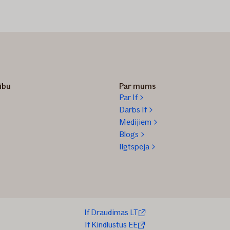
zību
Par mums
Par If
Darbs If
Medijiem
Blogs
Ilgtspēja
If Draudimas LT
If Kindlustus EE