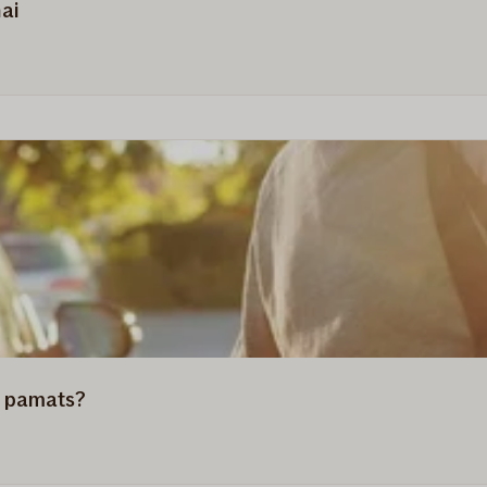
nai
s pamats?