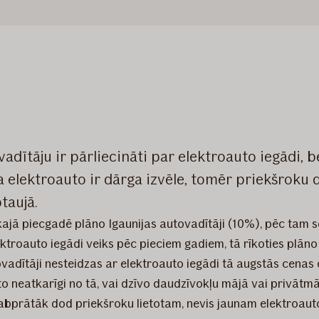
adītāju ir pārliecināti par elektroauto iegādi, 
a elektroauto ir dārga izvēle, tomēr priekšroku d
taujā.
ākajā piecgadē plāno Igaunijas autovadītāji (10%), pēc tam 
lektroauto iegādi veiks pēc pieciem gadiem, tā rīkoties plān
ovadītāji nesteidzas ar elektroauto iegādi tā augstās cenas d
uto neatkarīgi no tā, vai dzīvo daudzīvokļu mājā vai privāt
 labprātāk dod priekšroku lietotam, nevis jaunam elektroaut