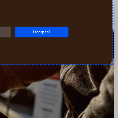
Meklēt
Mans If
Izvēlne
I accept all