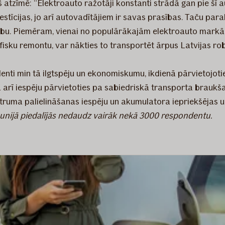
iņš atzīmē: “Elektroauto ražotāji konstanti strādā gan pie 
stīcijas, jo arī autovadītājiem ir savas prasības. Taču paral
cību. Piemēram, vienai no populārākajām elektroauto markā
cifisku remontu, var nākties to transportēt ārpus Latvijas 
ti min tā ilgtspēju un ekonomiskumu, ikdienā pārvietojotie
ā arī iespēju pārvietoties pa sabiedriskā transporta braukš
ruma palielināšanas iespēju un akumulatora iepriekšējas uz
gaunijā piedalījās nedaudz vairāk nekā 3000 respondentu.