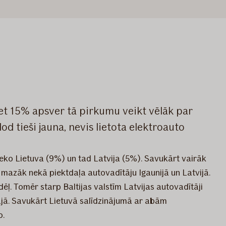
bet 15% apsver tā pirkumu veikt vēlāk par
od tieši jauna, nevis lietota elektroauto
seko Lietuva (9%) un tad Latvija (5%). Savukārt vairāk
o mazāk nekā piektdaļa autovadītāju Igaunijā un Latvijā.
ēļ. Tomēr starp Baltijas valstīm Latvijas autovadītāji
mājā. Savukārt Lietuvā salīdzinājumā ar abām
o.