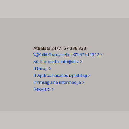
Atbalsts 24/7: 67 338 333
Palīdzība uz ceļa +371 67 514342
Sūtīt e-pastu: info@if.lv
If biroji
If Apdrošināšanas izplatītāji
Pirmslīguma informācija
Rekvizīti