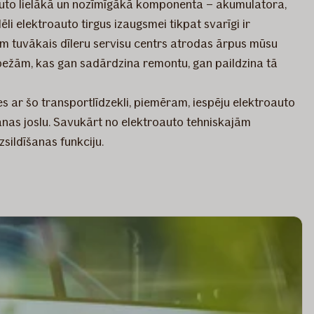
šī auto lielākā un nozīmīgākā komponenta – akumulatora,
ēli elektroauto tirgus izaugsmei tikpat svarīgi ir
m tuvākais dīleru servisu centrs atrodas ārpus mūsu
robežām, kas gan sadārdzina remontu, gan paildzina tā
s ar šo transportlīdzekli, piemēram, iespēju elektroauto
anas joslu. Savukārt no elektroauto tehniskajām
sildīšanas funkciju.