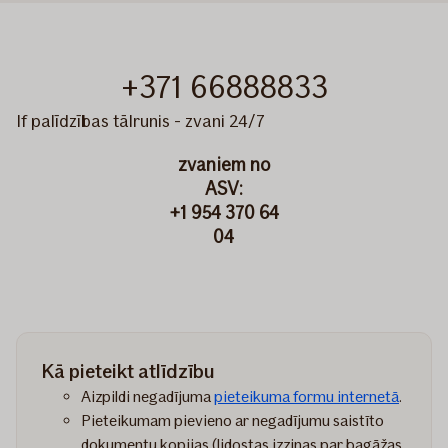
+371 66888833
If palīdzības tālrunis - zvani 24/7
zvaniem no
ASV:
+1 954 370 64
04
Kā pieteikt atlīdzību
Aizpildi negadījuma
pieteikuma formu internetā
.
Pieteikumam pievieno ar negadījumu saistīto
dokumentu kopijas (lidostas izziņas par bagāžas