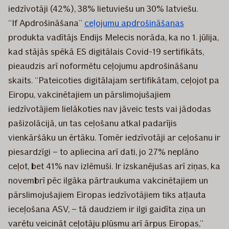
iedzīvotāji (42%), 38% lietuviešu un 30% latviešu.
“If Apdrošināšana”
ceļojumu apdrošināšanas
produkta vadītājs Endijs Melecis norāda, ka no 1. jūlija,
kad stājās spēkā ES digitālais Covid-19 sertifikāts,
pieaudzis arī noformētu ceļojumu apdrošināšanu
skaits. “Pateicoties digitālajam sertifikātam, ceļojot pa
Eiropu, vakcinētajiem un pārslimojušajiem
iedzīvotājiem lielākoties nav jāveic tests vai jādodas
pašizolācijā, un tas ceļošanu atkal padarījis
vienkāršāku un ērtāku. Tomēr iedzīvotāji ar ceļošanu ir
piesardzīgi – to apliecina arī dati, jo 27% neplāno
ceļot, bet 41% nav izlēmuši. Ir izskanējušas arī ziņas, ka
novembrī pēc ilgāka pārtraukuma vakcinētajiem un
pārslimojušajiem Eiropas iedzīvotājiem tiks atļauta
ieceļošana ASV, – tā daudziem ir ilgi gaidīta ziņa un
varētu veicināt ceļotāju plūsmu arī ārpus Eiropas,”