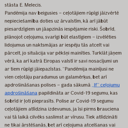
stāsta E. Melecis.
Pandēmija nav beigusies – ceļotājiem rūpīgi jāizvērtē
nepieciešamība doties uz ārvalstīm, kā arī jābūt
piesardzīgiem un jāapzinās iespējamie riski. Šobrīd,
plānojot ceļojumu, svarīgi būt elastīgiem – izvēlēties
lidojumus un naktsmājas ar iespēju tās atcelt vai
pārcelt, jo situācija var pēkšņi mainīties. Turklāt jāņem
vērā, ka arī katrā Eiropas valstī ir savi nosacījumi un
ar tiem rūpīgi jāiepazīstas. “Pandēmija mainījusi ne
vien ceļotāju paradumus un galamērķus, bet arī
apdrošināšanas polises – gada sākumā
„If” ceļojumu
apdrošināšana
papildināta ar Covid-19 segumu, kas
šobrīd ir ļoti pieprasīts. Polise ar Covid-19 segumu
ceļotājiem atlīdzina izdevumus, ja īsi pirms brauciena
vai tā laikā cilvēks saslimst ar vīrusu. Tiek atlīdzināti
ne tikai ārstēšanās, bet arī ceļojuma atcelšanas vai