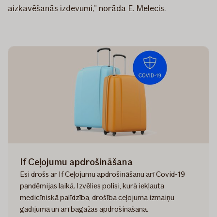
aizkavēšanās izdevumi,” norāda E. Melecis.
If Ceļojumu apdrošināšana
Esi drošs ar If Ceļojumu apdrošināšanu arī Covid-19
pandēmijas laikā. Izvēlies polisi, kurā iekļauta
medicīniskā palīdzība, drošība ceļojuma izmaiņu
gadījumā un arī bagāžas apdrošināšana.