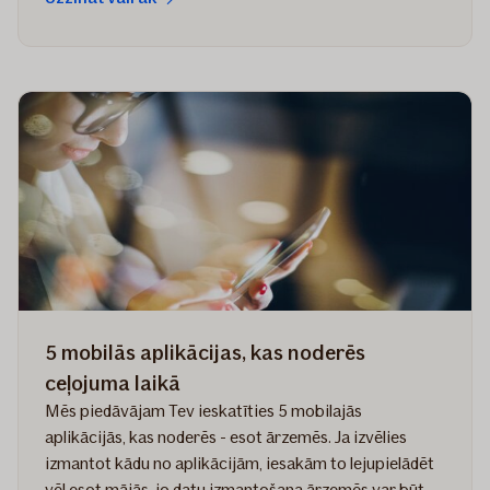
5 mobilās aplikācijas, kas noderēs
ceļojuma laikā
Mēs piedāvājam Tev ieskatīties 5 mobilajās
aplikācijās, kas noderēs - esot ārzemēs. Ja izvēlies
izmantot kādu no aplikācijām, iesakām to lejupielādēt
vēl esot mājās, jo datu izmantošana ārzemēs var būt