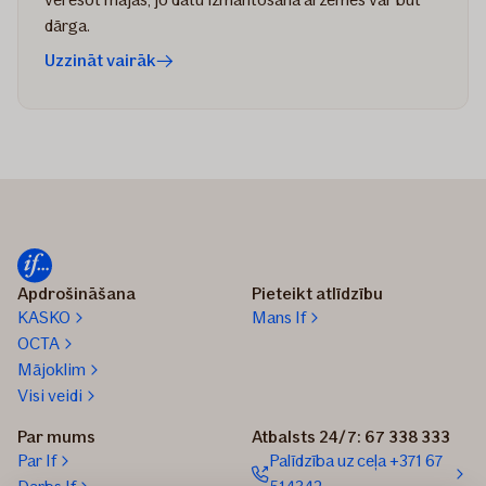
dārga.
Uzzināt vairāk
Apdrošināšana
Pieteikt atlīdzību
KASKO
Mans If
OCTA
Mājoklim
Visi veidi
Par mums
Atbalsts 24/7: 67 338 333
Par If
Palīdzība uz ceļa +371 67