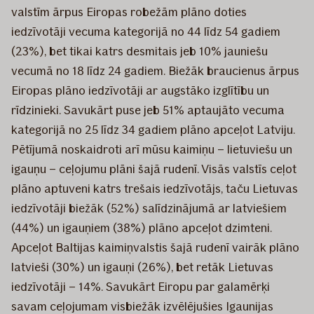
valstīm ārpus Eiropas robežām plāno doties
iedzīvotāji vecuma kategorijā no 44 līdz 54 gadiem
(23%), bet tikai katrs desmitais jeb 10% jauniešu
vecumā no 18 līdz 24 gadiem. Biežāk braucienus ārpus
Eiropas plāno iedzīvotāji ar augstāko izglītību un
rīdzinieki. Savukārt puse jeb 51% aptaujāto vecuma
kategorijā no 25 līdz 34 gadiem plāno apceļot Latviju.
Pētījumā noskaidroti arī mūsu kaimiņu – lietuviešu un
igauņu – ceļojumu plāni šajā rudenī. Visās valstīs ceļot
plāno aptuveni katrs trešais iedzīvotājs, taču Lietuvas
iedzīvotāji biežāk (52%) salīdzinājumā ar latviešiem
(44%) un igauņiem (38%) plāno apceļot dzimteni.
Apceļot Baltijas kaimiņvalstis šajā rudenī vairāk plāno
latvieši (30%) un igauņi (26%), bet retāk Lietuvas
iedzīvotāji – 14%. Savukārt Eiropu par galamērķi
savam ceļojumam visbiežāk izvēlējušies Igaunijas