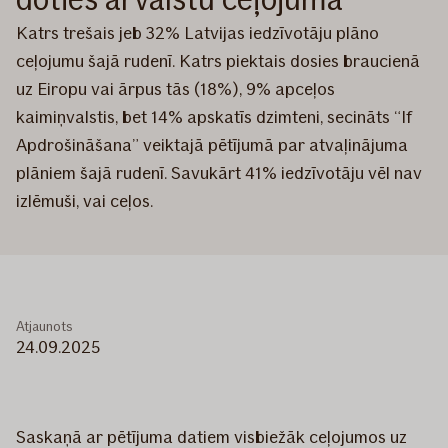
Katrs trešais jeb 32% Latvijas iedzīvotāju plāno
ceļojumu šajā rudenī. Katrs piektais dosies braucienā
uz Eiropu vai ārpus tās (18%), 9% apceļos
kaimiņvalstis, bet 14% apskatīs dzimteni, secināts “If
Apdrošināšana” veiktajā pētījumā par atvaļinājuma
plāniem šajā rudenī. Savukārt 41% iedzīvotāju vēl nav
izlēmuši, vai ceļos.
Atjaunots
24.09.2025
Saskaņā ar pētījuma datiem visbiežāk ceļojumos uz