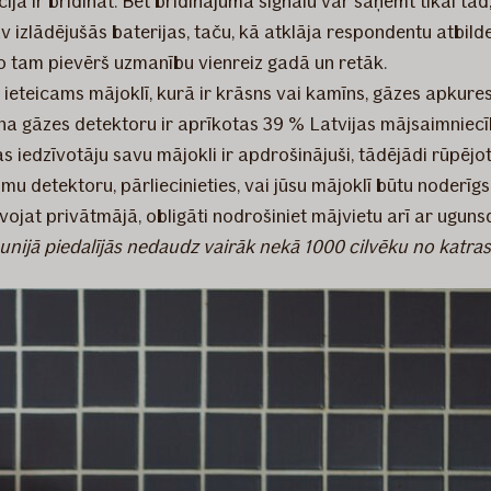
a ir brīdināt. Bet brīdinājuma signālu var saņemt tikai tad, 
v izlādējušās baterijas, taču, kā atklāja respondentu atbilde
o tam pievērš uzmanību vienreiz gadā un retāk.
ieteicams mājoklī, kurā ir krāsns vai kamīns, gāzes apkures s
ana gāzes detektoru ir aprīkotas 39 % Latvijas mājsaimniecī
jas iedzīvotāju savu mājokli ir apdrošinājuši, tādējādi rūpē
ūmu detektoru, pārliecinieties, vai jūsu mājoklī būtu noderīg
vojat privātmājā, obligāti nodrošiniet mājvietu arī ar ugu
aunijā piedalījās nedaudz vairāk nekā 1000 cilvēku no katras 