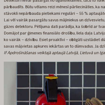
Detektori nevar pasargāt no ugunsnelaimes, taču to funkcij
pārbaudīts. Būtu vēlams reizi mēnesī pārliecināties, ka na
stāvokli nepārbauda pietiekami regulāri – 55 % aptaujāt
Lai vēl vairāk pasargātu savus mājiniekus un dzīvesvietu, 
gāzes detektoru. Pētījuma dati parādīja, ka šobrīd ar tv
Domājot par ģimenes finansiālo drošību, liela daļa Latvi
ko vairāk – dzīvību. Esiet proaktīvi – obligāti uzstādiet d
savas mājvietas apkures iekārtas un to dūmvadus. Ja dzī
If Apdrošināšanas veiktajā aptaujā Latvijā, Lietuvā un Ig