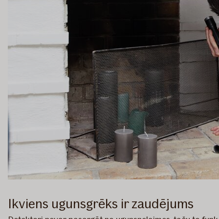
Ikviens ugunsgrēks ir zaudējums