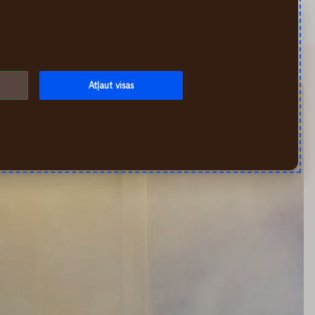
Meklēt
Mans If
Izvēlne
Atļaut visas