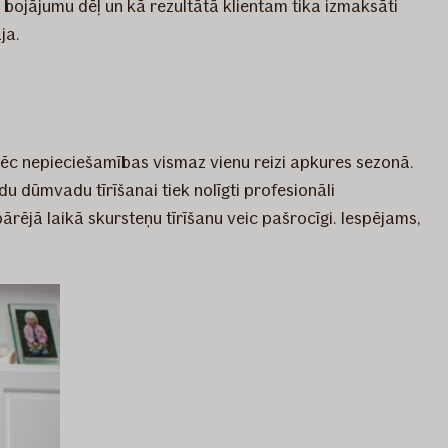
 bojājumu dēļ un kā rezultātā klientam tika izmaksāti
ja.
pēc nepieciešamības vismaz vienu reizi apkures sezonā.
du dūmvadu tīrīšanai tiek nolīgti profesionāli
pārējā laikā skursteņu tīrīšanu veic pašrocīgi. Iespējams,