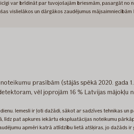
aicīgi var brīdināt par tuvojošajām briesmām, pasargāt no n
ušas vislielākos un dārgākos zaudējumus mājsaimniecībām L
 noteikumu prasībām (stājās spēkā 2020. gada 1. j
ktoram, vēl joprojām 16 % Latvijas mājokļu nav
enu. Iemesli ir ļoti dažādi, sākot ar sadzīves tehnikas un
kā, līdz pat apkures iekārtu ekspluatācijas noteikumu pār
dējumu apmēri katrā atlīdzību lietā atšķiras, jo dažāds ir ga