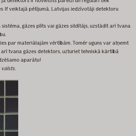
ja detektors ir novietots pareizi un regulāri tiek
s If veiktajā pētījumā, Latvijas iedzīvotāji detektoru
istēma, gāzes plīts vai gāzes sildītājs, uzstādīt arī tvana
bu.
joties par materiālajām vērtībām. Tomēr uguns var atņemt
s arī tvana gāzes detektors, uzturiet tehniskā kārtībā
nsdzēšamo aparātu!
valsts.