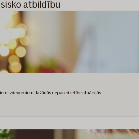
esisko atbildību
ieliem izdevumiem dažādās neparedzētās situācijās.