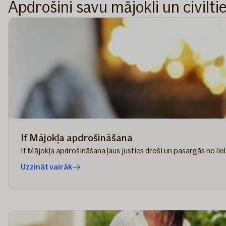
Apdrošini savu mājokli un civilti
If Mājokļa apdrošināšana
If Mājokļa apdrošināšana ļaus justies droši un pasargās no l
Uzzināt vairāk