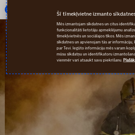
Galvenā
Pāriet
izvēlne
uz
Šī tīmekļvietne izmanto sīkdatne
saturu
Mēs izmantojam sīkdatnes un citus identifika
2023
Pagarinātājs var būt iemesls simtos tūkstošu eiro mērāmiem zaudējumiem
funkcionalitāti lietotāju apmeklējumu analīz
tīmekļvietnēs un sociālajos tīkos. Mēs izma
sīkdatnes un apvienojam tās ar informāciju, 
par Tevi. Iegūto informāciju mēs varam kopīg
mūsu sīkdatņu un identifikatoru izmantošanai
vienmēr vari atsaukt savu piekrišanu.
Plašāk