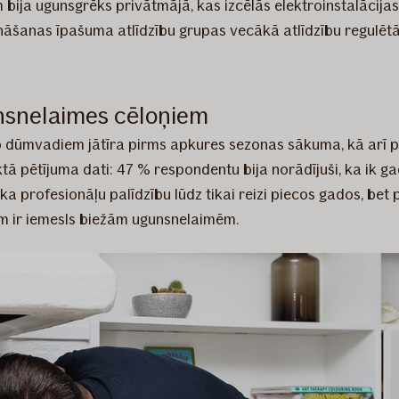
 bija ugunsgrēks privātmājā, kas izcēlās elektroinstalācijas
ināšanas īpašuma atlīdzību grupas vecākā atlīdzību regulētā
nsnelaimes cēloņiem
no dūmvadiem jātīra pirms apkures sezonas sākuma, kā arī 
ktā pētījuma dati: 47 % respondentu bija norādījuši, ka ik ga
 ka profesionāļu palīdzību lūdz tikai reizi piecos gados, bet 
tām ir iemesls biežām ugunsnelaimēm.