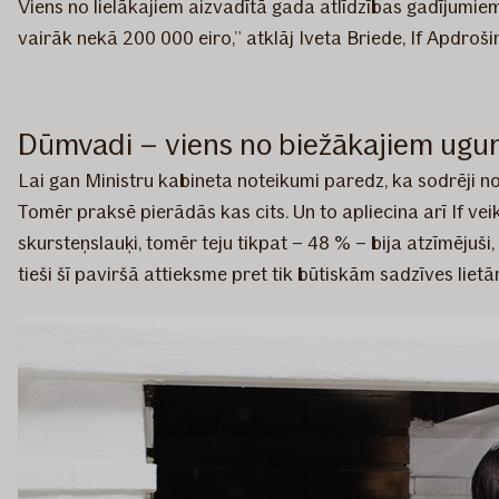
Viens no lielākajiem aizvadītā gada atlīdzības gadījumiem
vairāk nekā 200 000 eiro,” atklāj Iveta Briede, If Apdroš
Dūmvadi – viens no biežākajiem ugu
Lai gan Ministru kabineta noteikumi paredz, ka sodrēji 
Tomēr praksē pierādās kas cits. Un to apliecina arī If vei
skursteņslauķi, tomēr teju tikpat – 48 % – bija atzīmējuši,
tieši šī paviršā attieksme pret tik būtiskām sadzīves lie