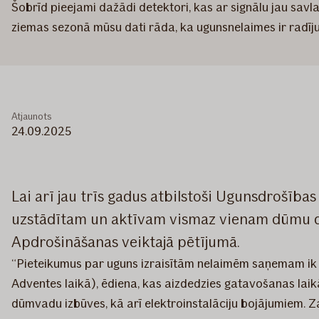
Šobrīd pieejami dažādi detektori, kas ar signālu jau savl
ziemas sezonā mūsu dati rāda, ka ugunsnelaimes ir radīj
Atjaunots
24.09.2025
Lai arī jau trīs gadus atbilstoši Ugunsdrošības
uzstādītam un aktīvam vismaz vienam dūmu dete
Apdrošināšanas veiktajā pētījumā.
“Pieteikumus par uguns izraisītām nelaimēm saņemam ik di
Adventes laikā), ēdiena, kas aizdedzies gatavošanas lai
dūmvadu izbūves, kā arī elektroinstalāciju bojājumiem. Zau