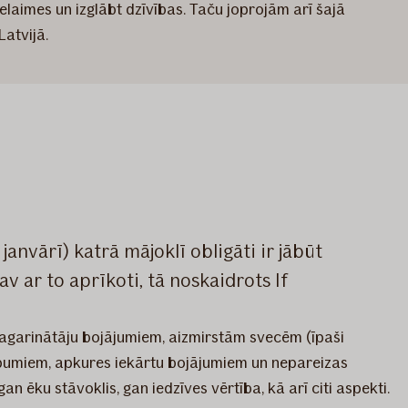
elaimes un izglābt dzīvības. Taču joprojām arī šajā
atvijā.
anvārī) katrā mājoklī obligāti ir jābūt
 ar to aprīkoti, tā noskaidrots If
 pagarinātāju bojājumiem, aizmirstām svecēm (īpaši
kāpumiem, apkures iekārtu bojājumiem un nepareizas
n ēku stāvoklis, gan iedzīves vērtība, kā arī citi aspekti.