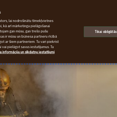
s
tors, lai nodrošinātu tīmekļvietnes
ei, kā arī mārketinga pielāgošanai
ntojam gan mūsu, gan trešo pušu
Tikai obligātās
kas ir mūsu un biznesa partneru rīcībā
ot ar šiem partneriem. Tu vari piekrist
 vai pielāgot savus iestatījumus. Tu
a informācija un sīkdatņu iestatījumi