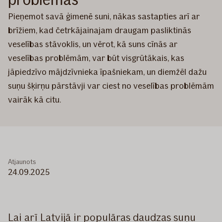
Pieņemot savā ģimenē suni, nākas sastapties arī ar
brīžiem, kad četrkājainajam draugam pasliktinās
veselības stāvoklis, un vērot, kā suns cīnās ar
veselības problēmām, var būt visgrūtākais, kas
jāpiedzīvo mājdzīvnieka īpašniekam, un diemžēl dažu
suņu šķirņu pārstāvji var ciest no veselības problēmām
vairāk kā citu.
Atjaunots
24.09.2025
Lai arī Latvijā ir populāras daudzas suņu