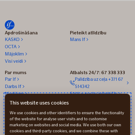
Apdrošināšana
Pieteikt atlīdzību
KASKO
Mans If
OCTA
Mājoklim
Visi veidi
Par mums
Atbalsts 24/7: 67 338 333
Par If
Palīdzība uz ceļa +371 67
Darbs If
514342
Medijiem
Sūtīt e-pastu: info@if.lv
Blogs
If biroji
This website uses cookies
Ilgtspēja
If Apdrošināšanas
We use cookies and other identifiers to ensure the functionality
izplatītāji
of the website for analyse user visits and to customise
Pirmslīguma informācija
marketing on websites and social media. We use both our own
Rekvizīti
cookies and third-party cookies, and we combine these with