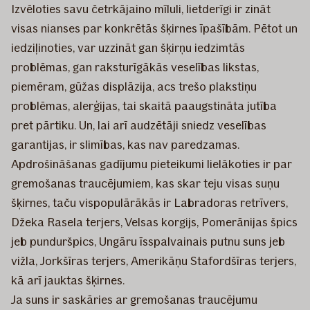
Izvēloties savu četrkājaino mīluli, lietderīgi ir zināt
visas nianses par konkrētās šķirnes īpašībām. Pētot un
iedziļinoties, var uzzināt gan šķirņu iedzimtās
problēmas, gan raksturīgākās veselības likstas,
piemēram, gūžas displāzija, acs trešo plakstiņu
problēmas, alerģijas, tai skaitā paaugstināta jutība
pret pārtiku. Un, lai arī audzētāji sniedz veselības
garantijas, ir slimības, kas nav paredzamas.
Apdrošināšanas gadījumu pieteikumi lielākoties ir par
gremošanas traucējumiem, kas skar teju visas suņu
šķirnes, taču vispopulārākās ir Labradoras retrīvers,
Džeka Rasela terjers, Velsas korgijs, Pomerānijas špics
jeb punduršpics, Ungāru īsspalvainais putnu suns jeb
vižla, Jorkšīras terjers, Amerikāņu Stafordšīras terjers,
kā arī jauktas šķirnes.
Ja suns ir saskāries ar gremošanas traucējumu