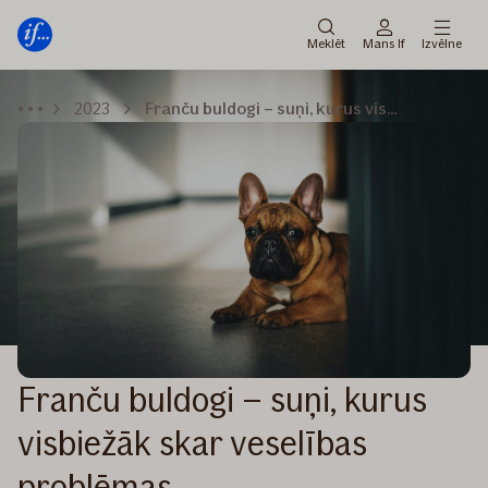
Galvenā
Pāriet
izvēlne
uz
Meklēt
Mans If
Izvēlne
saturu
2023
Franču buldogi – suņi, kurus visbiežāk skar veselības problēmas
Franču buldogi – suņi, kurus
visbiežāk skar veselības
problēmas