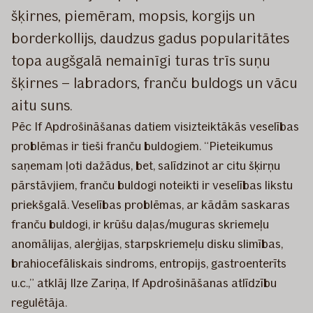
šķirnes, piemēram, mopsis, korgijs un
borderkollijs, daudzus gadus popularitātes
topa augšgalā nemainīgi turas trīs suņu
šķirnes – labradors, franču buldogs un vācu
aitu suns.
Pēc If Apdrošināšanas datiem visizteiktākās veselības
problēmas ir tieši franču buldogiem. “Pieteikumus
saņemam ļoti dažādus, bet, salīdzinot ar citu šķirņu
pārstāvjiem, franču buldogi noteikti ir veselības likstu
priekšgalā. Veselības problēmas, ar kādām saskaras
franču buldogi, ir krūšu daļas/muguras skriemeļu
anomālijas, alerģijas, starpskriemeļu disku slimības,
brahiocefāliskais sindroms, entropijs, gastroenterīts
u.c.,” atklāj Ilze Zariņa, If Apdrošināšanas atlīdzību
regulētāja.