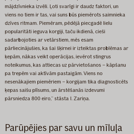
mājdzīvnieka izvēli. Ļoti svarīgi ir daudz faktori, un
viens no tiem ir tas, vai suns būs piemērots saimnieka
dzīves ritmam. Piemēram, pēdējā piecgadē lielu
popularitāti ieguva korgiji, taču ikdienā, cieši
sadarbojoties ar vetārstiem, mēs esam
pārliecinājušies, ka šai šķirnei ir izteiktas problēmas ar
ķepām, nākas veikt operācijas, ievērot stingrus
noteikumus, kas attiecas uz pārvietošanos – kāpšanu
pa trepēm vai aktīvām pastaigām. Viens no
nesenākajiem piemēriem – korgijam tika diagnosticēts
ķepas saišu plīsums, un ārstēšanās izdevumi
pārsniedza 800 eiro,” stāsta I. Zariņa.
Parūpējies par savu un mīluļa