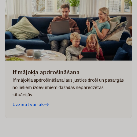
If mājokļa apdrošināšana
If mājokļa apdrošināšana ļaus justies droši un pasargās
no lieliem izdevumiem dažādās neparedzētās
situācijās.
Uzzināt vairāk