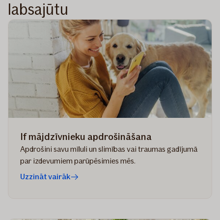
labsajūtu
If mājdzīvnieku apdrošināšana
Apdrošini savu mīluli un slimības vai traumas gadījumā
par izdevumiem parūpēsimies mēs.
Uzzināt vairāk