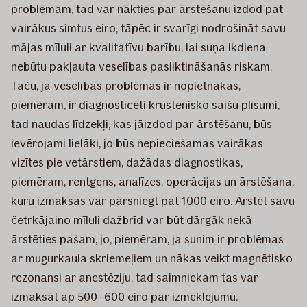
problēmām, tad var nākties par ārstēšanu izdod pat
vairākus simtus eiro, tāpēc ir svarīgi nodrošināt savu
mājas mīluli ar kvalitatīvu barību, lai suņa ikdiena
nebūtu pakļauta veselības pasliktināšanās riskam.
Taču, ja veselības problēmas ir nopietnākas,
piemēram, ir diagnosticēti krustenisko saišu plīsumi,
tad naudas līdzekļi, kas jāizdod par ārstēšanu, būs
ievērojami lielāki, jo būs nepieciešamas vairākas
vizītes pie vetārstiem, dažādas diagnostikas,
piemēram, rentgens, analīzes, operācijas un ārstēšana,
kuru izmaksas var pārsniegt pat 1000 eiro. Ārstēt savu
četrkājaino mīluli dažbrīd var būt dārgāk nekā
ārstēties pašam, jo, piemēram, ja sunim ir problēmas
ar mugurkaula skriemeļiem un nākas veikt magnētisko
rezonansi ar anestēziju, tad saimniekam tas var
izmaksāt ap 500–600 eiro par izmeklējumu.