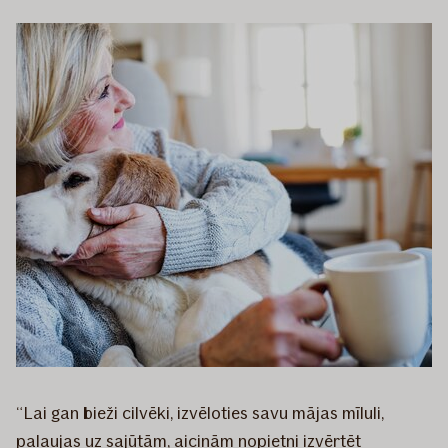
“Lai gan bieži cilvēki, izvēloties savu mājas mīluli,
paļaujas uz sajūtām, aicinām nopietni izvērtēt