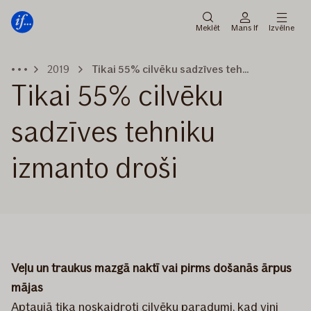
Galvenā
Pāriet
izvēlne
uz
Meklēt
Mans If
Izvēlne
saturu
2019
Tikai 55% cilvēku sadzīves tehniku izmanto droši
Tikai 55% cilvēku
sadzīves tehniku
izmanto droši
Veļu un traukus mazgā naktī vai pirms došanās ārpus
mājas
Aptaujā tika noskaidroti cilvēku paradumi, kad viņi