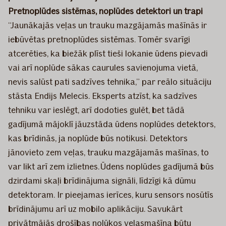
Pretnoplūdes sistēmas, noplūdes detektori un trapi
“Jaunākajās veļas un trauku mazgājamās mašīnās ir
iebūvētas pretnoplūdes sistēmas. Tomēr svarīgi
atcerēties, ka biežāk plīst tieši lokanie ūdens pievadi
vai arī noplūde sākas caurules savienojuma vietā,
nevis salūst pati sadzīves tehnika,” par reālo situāciju
stāsta Endijs Melecis. Eksperts atzīst, ka sadzīves
tehniku var ieslēgt, arī dodoties gulēt, bet tādā
gadījumā mājoklī jāuzstāda ūdens noplūdes detektors,
kas brīdinās, ja noplūde būs notikusi. Detektors
jānovieto zem veļas, trauku mazgājamās mašīnas, to
var likt arī zem izlietnes. Ūdens noplūdes gadījumā būs
dzirdami skaļi brīdinājuma signāli, līdzīgi kā dūmu
detektoram. Ir pieejamas ierīces, kuru sensors nosūtīs
brīdinājumu arī uz mobilo aplikāciju. Savukārt
privātmājās drošības nolūkos veļasmašīna būtu