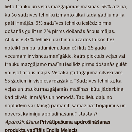
lieto trauku un veļas mazgājamās mašīnas. 55% atzina,
ka šo sadzīves tehniku izmanto tikai tādā gadījumā, ja
paši ir mājās. 6% sadzīves tehniku ieslēdz pirms
došanās gulēt un 2% pirms došanās ārpus mājas.
Atlikušie 37% tehniku darbina dažādos laikos bez
noteiktiem paradumiem. Jaunieši līdz 25 gadu
vecumam ir visneuzmanīgākie, katrs piektais veļas vai
trauku mazgājamo mašīnu ieslēdz pirms došanās gulēt
vai ejot ārpus mājas. Vecāka gadagājuma cilvēki virs
55 gadiem ir vispiesardzīgākie. “Sadzīves tehnika, kā
veļas un trauku mazgājamās mašīnas, būtu jādarbina,
kad cilvēki ir mājās un nomodā. Tad lielu daļu no
noplūdēm var laicīgi pamanīt, samazināt bojājumus un
novērst kaimiņu appludināšanu,” stāsta
If
Apdrošināšana
Privātīpašuma apdrošināšanas
produkta vadītājs Endijs Melecis
.