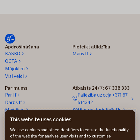
Apdrošināšana
Pieteikt atlīdzību
KASKO
Mans If
OCTA
Mājoklim
Visi veidi
Par mums
Atbalsts 24/7: 67 338 333
Par If
Palīdzība uz ceļa +371 67
Darbs If
514342
Medijiem
Sūtīt e-pastu: info@if.lv
Blogs
If biroji
This website uses cookies
Ilgtspēja
If Apdrošināšanas
We use cookies and other identifiers to ensure the functionality
izplatītāji
of the website for analyse user visits and to customise
Pirmslīguma informācija