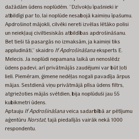
dažādām ūdens noplūdēm. “Dzīvokļu īpašnieki ir
atbildīgi par to, lai noplūde nesabojā kaimiņu īpašumu.
Apdrošinot mājokli, cilvēki nereti izvēlas lētāko polisi
un neiekļauj civiltiesiskās atbildības apdrošināšanu.
Bet tieši tā pasargās no izmaksām, ja kaimiņi tiks
appludināti,” skaidro
If Apdrošināšana
eksperts E.
Melecis. Ja noplūdi nepamana laikā un nenoslēdz
ūdens padevi, arī privātmājās zaudējumi var būt ļoti
lieli. Piemēram, ģimene nedēļas nogali pavadīja ārpus
mājas. Sestdienā viņu privātmājā plīsa ūdens filtrs,
atgriežoties mājās svētdien, bija noplūduši jau 55
kubikmetri ūdens.
Aptauju
If Apdrošināšana
veica sadarbībā ar pētījumu
aģentūru
Norstat
, tajā piedalījās vairāk nekā 1000
respondentu.