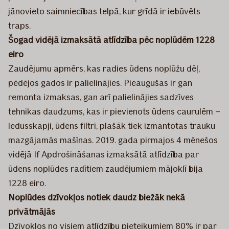
jānovieto saimniecības telpā, kur grīdā ir iebūvēts
traps.
Šogad vidējā izmaksātā atlīdzība pēc noplūdēm 1228
eiro
Zaudējumu apmērs, kas radies ūdens noplūžu dēļ,
pēdējos gados ir palielinājies. Pieaugušas ir gan
remonta izmaksas, gan arī palielinājies sadzīves
tehnikas daudzums, kas ir pievienots ūdens caurulēm –
ledusskapji, ūdens filtri, plašāk tiek izmantotas trauku
mazgājamās mašīnas. 2019. gada pirmajos 4 mēnešos
vidējā If Apdrošināšanas izmaksātā atlīdzība par
ūdens noplūdes radītiem zaudējumiem mājoklī bija
1228 eiro.
Noplūdes dzīvokļos notiek daudz biežāk nekā
privātmājās
Dzīvokļos no visiem atlīdzību pieteikumiem 80% ir par