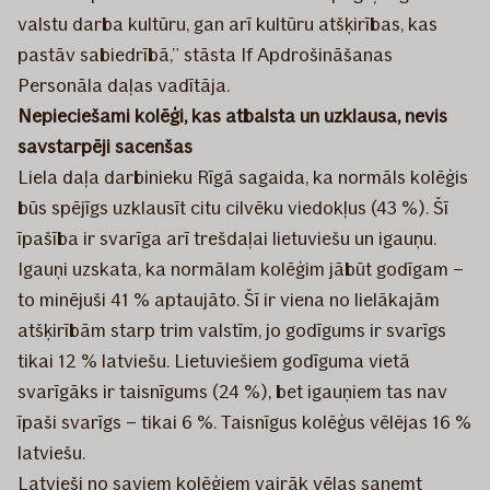
valstu darba kultūru, gan arī kultūru atšķirības, kas
pastāv sabiedrībā,” stāsta If Apdrošināšanas
Personāla daļas vadītāja.
Nepieciešami kolēģi, kas atbalsta un uzklausa, nevis
savstarpēji sacenšas
Liela daļa darbinieku Rīgā sagaida, ka normāls kolēģis
būs spējīgs uzklausīt citu cilvēku viedokļus (43 %). Šī
īpašība ir svarīga arī trešdaļai lietuviešu un igauņu.
Igauņi uzskata, ka normālam kolēģim jābūt godīgam –
to minējuši 41 % aptaujāto. Šī ir viena no lielākajām
atšķirībām starp trim valstīm, jo godīgums ir svarīgs
tikai 12 % latviešu. Lietuviešiem godīguma vietā
svarīgāks ir taisnīgums (24 %), bet igauņiem tas nav
īpaši svarīgs – tikai 6 %. Taisnīgus kolēģus vēlējas 16 %
latviešu.
Latvieši no saviem kolēģiem vairāk vēlas saņemt