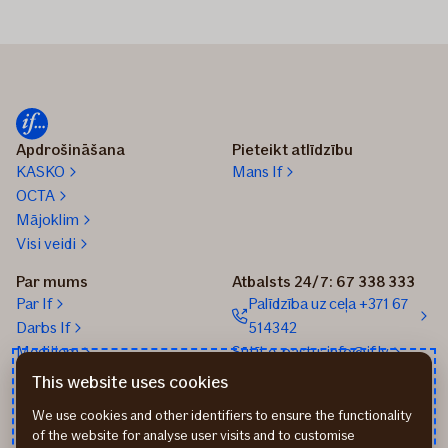
Apdrošināšana
Pieteikt atlīdzību
KASKO
Mans If
OCTA
Mājoklim
Visi veidi
Par mums
Atbalsts 24/7: 67 338 333
Par If
Palīdzība uz ceļa +371 67
Darbs If
514342
Medijiem
Sūtīt e-pastu: info@if.lv
Blogs
If biroji
This website uses cookies
Ilgtspēja
If Apdrošināšanas
We use cookies and other identifiers to ensure the functionality
izplatītāji
of the website for analyse user visits and to customise
Pirmslīguma informācija