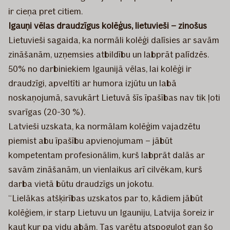
ir cieņa pret citiem.
Igauņi vēlas draudzīgus kolēģus, lietuvieši – zinošus
Lietuvieši sagaida, ka normāli kolēģi dalīsies ar savām
zināšanām, uzņemsies atbildību un labprāt palīdzēs.
50% no darbiniekiem Igaunijā vēlas, lai kolēģi ir
draudzīgi, apveltīti ar humora izjūtu un labā
noskaņojumā, savukārt Lietuvā šīs īpašības nav tik ļoti
svarīgas (20-30 %).
Latvieši uzskata, ka normālam kolēģim vajadzētu
piemist abu īpašību apvienojumam – jābūt
kompetentam profesionālim, kurš labprāt dalās ar
savām zināšanām, un vienlaikus arī cilvēkam, kurš
darba vietā būtu draudzīgs un jokotu.
“Lielākas atšķirības uzskatos par to, kādiem jābūt
kolēģiem, ir starp Lietuvu un Igauniju, Latvija šoreiz ir
kaut kur pa vidu abām. Tas varētu atspoguļot gan šo