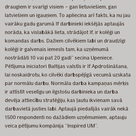
draugiem ir svarīgi visiem – gan lietuviešiem, gan
latviešiem un igauņiem. To apliecina arī fakts, ka nu jau
vairāku gadu garumā If darbinieki iekšējās aptaujās
norāda, ka vislabākā lieta, strādājot If, ir kolēģi un
komandas darbs. Dažiem cilvēkiem labi un draudzīgi
kolēģi ir galvenais iemesls tam, ka uzņēmumā
nostrādāti 10 vai pat 20 gadi” secina Upeniece.
Pētījuma iniciatori Baltijas valstīs ir If Apdrošināšana,
lai noskaidrotu, ko cilvēki darbspējīgā vecumā uzskata
par normālu darbu. Normāla darba kampaņas mērķis
ir attīstīt veselīgu un ilgstošu darbinieka un darba
devēja attiecību stratēģiju, kas ļautu ikvienam savā
darbavietā justies labi. Aptaujā piedalījās vairāk nekā
1500 respondenti no dažādiem uzņēmumiem, aptauju
veica pētījumu kompānija “Inspired UM”.