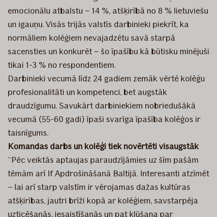
emocionālu atbalstu – 14 %, atšķirībā no 8 % lietuviešu
un igauņu. Visās trijās valstīs darbinieki piekrīt, ka
normāliem kolēģiem nevajadzētu savā starpā
sacensties un konkurēt – šo īpašību kā būtisku minējuši
tikai 1-3 % no respondentiem.
Darbinieki vecumā līdz 24 gadiem zemāk vērtē kolēģu
profesionalitāti un kompetenci, bet augstāk
draudzīgumu. Savukārt darbiniekiem nobriedušākā
vecumā (55-60 gadi) īpaši svarīga īpašība kolēģos ir
taisnīgums.
Komandas darbs un kolēģi tiek novērtēti visaugstāk
“Pēc veiktās aptaujas paraudzījāmies uz šīm pašām
tēmām arī If Apdrošināšanā Baltijā. Interesanti atzīmēt
– lai arī starp valstīm ir vērojamas dažas kultūras
atšķirības, jautri brīži kopā ar kolēģiem, savstarpēja
uzticēšanās, iesaistīšanās un pat kļūšana par