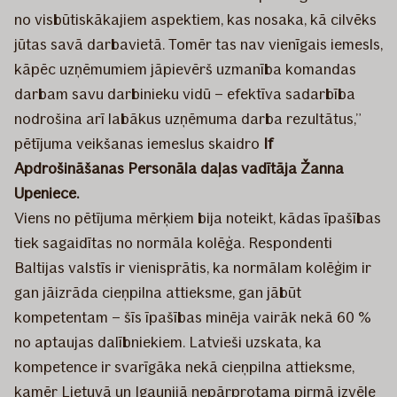
no visbūtiskākajiem aspektiem, kas nosaka, kā cilvēks
jūtas savā darbavietā. Tomēr tas nav vienīgais iemesls,
kāpēc uzņēmumiem jāpievērš uzmanība komandas
darbam savu darbinieku vidū – efektīva sadarbība
nodrošina arī labākus uzņēmuma darba rezultātus,”
pētījuma veikšanas iemeslus skaidro
If
Apdrošināšanas Personāla
daļas vadītāja Žanna
Upeniece.
Viens no pētījuma mērķiem bija noteikt, kādas īpašības
tiek sagaidītas no normāla kolēģa. Respondenti
Baltijas valstīs ir vienisprātis, ka normālam kolēģim ir
gan jāizrāda cieņpilna attieksme, gan jābūt
kompetentam – šīs īpašības minēja vairāk nekā 60 %
no aptaujas dalībniekiem. Latvieši uzskata, ka
kompetence ir svarīgāka nekā cieņpilna attieksme,
kamēr Lietuvā un Igaunijā nepārprotama pirmā izvēle