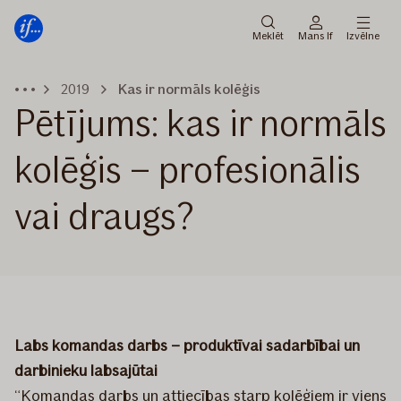
Galvenā
Pāriet
izvēlne
uz
Meklēt
Mans If
Izvēlne
saturu
2019
Kas ir normāls kolēģis
Pētījums: kas ir normāls
kolēģis – profesionālis
vai draugs?
Labs komandas darbs – produktīvai sadarbībai un
darbinieku labsajūtai
“Komandas darbs un attiecības starp kolēģiem ir viens