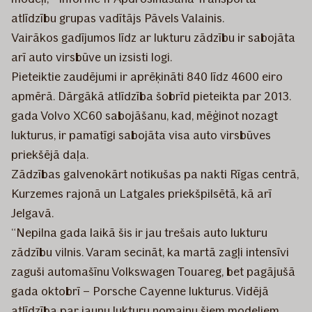
atlīdzību grupas vadītājs Pāvels Valainis.
Vairākos gadījumos līdz ar lukturu zādzību ir sabojāta
arī auto virsbūve un izsisti logi.
Pieteiktie zaudējumi ir aprēķināti 840 līdz 4600 eiro
apmērā. Dārgākā atlīdzība šobrīd pieteikta par 2013.
gada Volvo XC60 sabojāšanu, kad, mēģinot nozagt
lukturus, ir pamatīgi sabojāta visa auto virsbūves
priekšējā daļa.
Zādzības galvenokārt notikušas pa nakti Rīgas centrā,
Kurzemes rajonā un Latgales priekšpilsētā, kā arī
Jelgavā.
“Nepilna gada laikā šis ir jau trešais auto lukturu
zādzību vilnis. Varam secināt, ka martā zagļi intensīvi
zaguši automašīnu Volkswagen Touareg, bet pagājušā
gada oktobrī – Porsche Cayenne lukturus. Vidējā
atlīdzība par jaunu lukturu nomaiņu šiem modeļiem