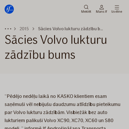
Galvenā
Pāriet
izvēlne
uz
Meklēt
Mans If
Izvēlne
saturu
2015
Sācies Volvo lukturu zādzību bums
Sācies Volvo lukturu
zādzību bums
​“Pēdējo nedēļu laikā no KASKO klientiem esam
saņēmuši vēl nebijušu daudzumu atlīdzību pieteikumu
par Volvo lukturu zādzībām. Visbiežāk bez auto
lukturiem palikuši Volvo XC90, XC70, XC60 un S80
modeļi, ” informē If Apdrošināšana Transporta