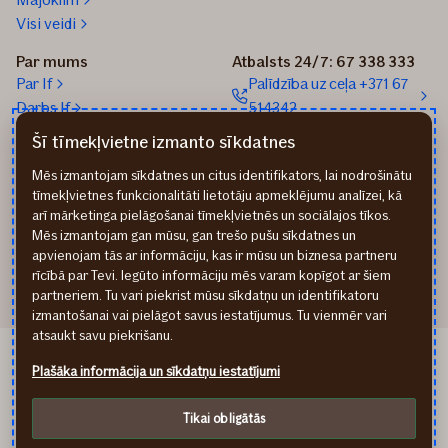
Visi veidi
Par mums
Atbalsts 24/7: 67 338 333
Par If
Palīdzība uz ceļa +371 67
Darbs If
514342
Medijiem
Sūtīt e-pastu: info@if.lv
Šī tīmekļvietne izmanto sīkdatnes
Blogs
If biroji
Mēs izmantojam sīkdatnes un citus identifikators, lai nodrošinātu
Ilgtspēja
If Apdrošināšanas
tīmekļvietnes funkcionalitāti lietotāju apmeklējumu analīzei, kā
izplatītāji
arī mārketinga pielāgošanai tīmekļvietnēs un sociālajos tīkos.
Pirmslīguma informācija
Mēs izmantojam gan mūsu, gan trešo pušu sīkdatnes un
Rekvizīti
apvienojam tās ar informāciju, kas ir mūsu un biznesa partneru
rīcībā par Tevi. Iegūto informāciju mēs varam kopīgot ar šiem
partneriem. Tu vari piekrist mūsu sīkdatņu un identifikatoru
izmantošanai vai pielāgot savus iestatījumus. Tu vienmēr vari
atsaukt savu piekrišanu.
If Draudimas LT
Plašāka informācija un sīkdatņu iestatījumi
If Kindlustus EE
Privātuma noteikumi
Tikai obligātās
Cookies