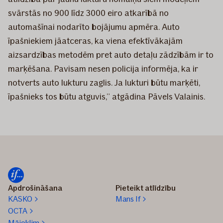
svārstās no 900 līdz 3000 eiro atkarībā no
automašīnai nodarīto bojājumu apmēra. Auto
īpašniekiem jāatceras, ka viena efektīvākajām
aizsardzības metodēm pret auto detaļu zādzībām ir to
marķēšana. Pavisam nesen policija informēja, ka ir
notverts auto lukturu zaglis. Ja lukturi būtu marķēti,
īpašnieks tos būtu atguvis,” atgādina Pāvels Valainis.
Apdrošināšana
Pieteikt atlīdzību
KASKO
Mans If
OCTA
Mājoklim