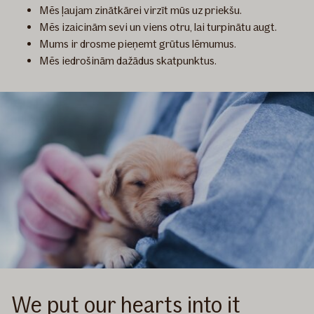
Mēs ļaujam zinātkārei virzīt mūs uz priekšu.
Mēs izaicinām sevi un viens otru, lai turpinātu augt.
Mums ir drosme pieņemt grūtus lēmumus.
Mēs iedrošinām dažādus skatpunktus.
We put our hearts into it