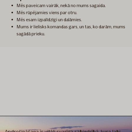
Mēs paveicam vairāk, nekā no mums sagaida.
Mēs rūpējamies viens par otru.
Mēs esam izpalīdzīgi un dalāmies.
Mums ir lielisks komandas gars, un tas, ko darām, mums
sagādā prieku.
Apdrošināšana ir vitāli svarīga sabiedrībā, kura labi