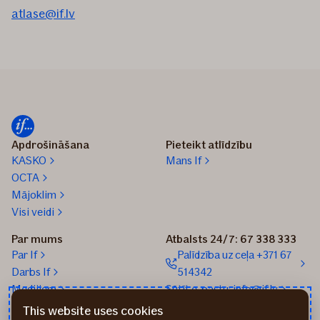
atlase@if.lv
Apdrošināšana
Pieteikt atlīdzību
KASKO
Mans If
OCTA
Mājoklim
Visi veidi
Par mums
Atbalsts 24/7: 67 338 333
Par If
Palīdzība uz ceļa +371 67
Darbs If
514342
Medijiem
Sūtīt e-pastu: info@if.lv
Blogs
If biroji
This website uses cookies