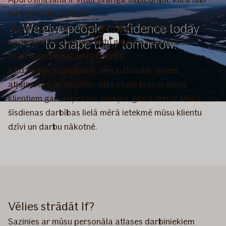
funkcionē un attīstās.
Mums rūp, lai mūsu klientiem būtu piemērota
apdrošināšana un viņi būtu gatavi saskarties ar
riskiem un veidot savu nākotni.
Kad notiek negadījums, mēs palīdzam viņiem
atjaunoties un atgūties. Mēs esam blakus mūsu
klientiem gan izšķirošos mirkļos, gan ikdienā. Mūsu
šīsdienas darbības lielā mērā ietekmē mūsu klientu
dzīvi un darbu nākotnē.
Vēlies strādāt If?
Sazinies ar mūsu personāla atlases darbiniekiem