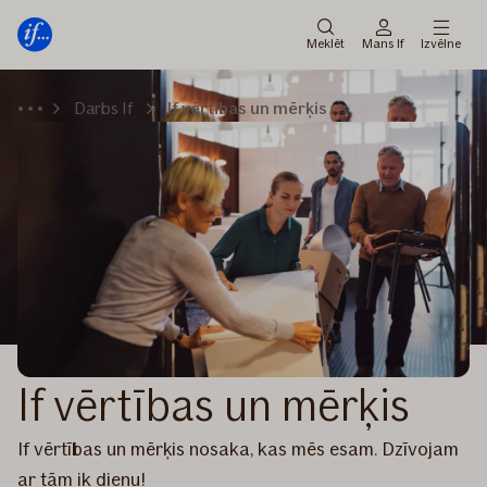
Galvenā
Pāriet
izvēlne
uz
Meklēt
Mans If
Izvēlne
saturu
Darbs If
If vērtības un mērķis
If vērtības un mērķis
If vērtības un mērķis nosaka, kas mēs esam. Dzīvojam
ar tām ik dienu!