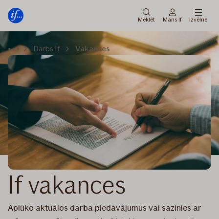
Galvenā
Pāriet
izvēlne
uz
Meklēt
Mans If
Izvēlne
saturu
Darbs If
Vakances
If vakances
Aplūko aktuālos darba piedāvājumus vai sazinies ar