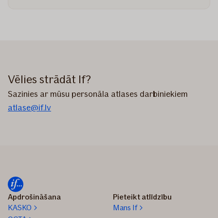
Vēlies strādāt If?
Sazinies ar mūsu personāla atlases darbiniekiem
atlase@if.lv
Apdrošināšana
Pieteikt atlīdzību
KASKO
Mans If