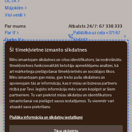
OCTA
Mājoklim
Visi veidi
Par mums
Atbalsts 24/7: 67 338 333
Par If
Palīdzība uz ceļa +371 67
Darbs If
514342
Medijiem
Sūtīt e-pastu: info@if.lv
Šī tīmekļvietne izmanto sīkdatnes
Blogs
If biroji
Mēs izmantojam sīkdatnes un citus identifikators, lai nodrošinātu
Ilgtspēja
If Apdrošināšanas
tīmekļvietnes funkcionalitāti lietotāju apmeklējumu analīzei, kā
izplatītāji
arī mārketinga pielāgošanai tīmekļvietnēs un sociālajos tīkos.
Pirmslīguma informācija
Mēs izmantojam gan mūsu, gan trešo pušu sīkdatnes un
Rekvizīti
apvienojam tās ar informāciju, kas ir mūsu un biznesa partneru
rīcībā par Tevi. Iegūto informāciju mēs varam kopīgot ar šiem
partneriem. Tu vari piekrist mūsu sīkdatņu un identifikatoru
izmantošanai vai pielāgot savus iestatījumus. Tu vienmēr vari
atsaukt savu piekrišanu.
If Draudimas LT
Plašāka informācija un sīkdatņu iestatījumi
If Kindlustus EE
Privātuma noteikumi
Tikai obligātās