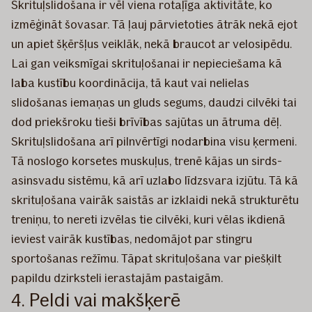
Skrituļslidošana ir vēl viena rotaļīga aktivitāte, ko
izmēģināt šovasar. Tā ļauj pārvietoties ātrāk nekā ejot
un apiet šķēršļus veiklāk, nekā braucot ar velosipēdu.
Lai gan veiksmīgai skrituļošanai ir nepieciešama kā
laba kustību koordinācija, tā kaut vai nelielas
slidošanas iemaņas un gluds segums, daudzi cilvēki tai
dod priekšroku tieši brīvības sajūtas un ātruma dēļ.
Skrituļslidošana arī pilnvērtīgi nodarbina visu ķermeni.
Tā noslogo korsetes muskuļus, trenē kājas un sirds-
asinsvadu sistēmu, kā arī uzlabo līdzsvara izjūtu. Tā kā
skrituļošana vairāk saistās ar izklaidi nekā strukturētu
treniņu, to nereti izvēlas tie cilvēki, kuri vēlas ikdienā
ieviest vairāk kustības, nedomājot par stingru
sportošanas režīmu. Tāpat skrituļošana var piešķilt
papildu dzirksteli ierastajām pastaigām.
4. Peldi vai makšķerē