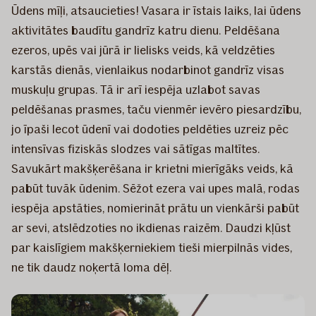
Ūdens mīļi, atsaucieties! Vasara ir īstais laiks, lai ūdens
aktivitātes baudītu gandrīz katru dienu. Peldēšana
ezeros, upēs vai jūrā ir lielisks veids, kā veldzēties
karstās dienās, vienlaikus nodarbinot gandrīz visas
muskuļu grupas. Tā ir arī iespēja uzlabot savas
peldēšanas prasmes, taču vienmēr ievēro piesardzību,
jo īpaši lecot ūdenī vai dodoties peldēties uzreiz pēc
intensīvas fiziskās slodzes vai sātīgas maltītes.
Savukārt makšķerēšana ir krietni mierīgāks veids, kā
pabūt tuvāk ūdenim. Sēžot ezera vai upes malā, rodas
iespēja apstāties, nomierināt prātu un vienkārši pabūt
ar sevi, atslēdzoties no ikdienas raizēm. Daudzi kļūst
par kaislīgiem makšķerniekiem tieši mierpilnās vides,
ne tik daudz noķertā loma dēļ.