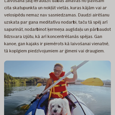
Laivošana ļauj ieraudzīt dabas ainavas no pavisam
cita skatupunkta un nokļūt vietās, kuras kājām vai ar
velosipēdu nemaz nav sasniedzamas. Daudzi airēšanu
uzskata par gana meditatīvu nodarbi, taču tā spēj arī
sapurināt, nodarbinot ķermeņa augšdaļu un pārbaudot
līdzsvara izjūtu, kā arī koncentrēšanās spējas. Gan
kanoe, gan kajaks ir piemērots kā laivošanai vienatnē,
tā kopīgiem piedzīvojumiem ar ģimeni vai draugiem.