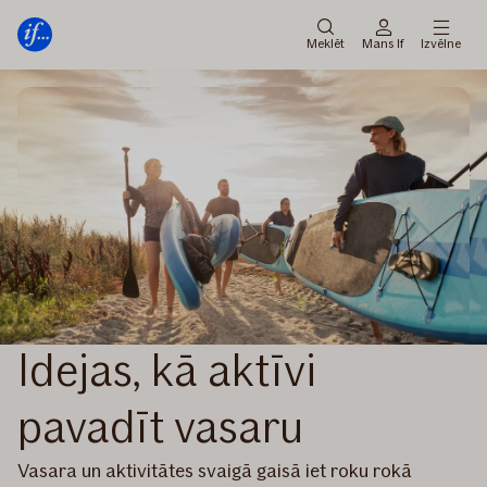
Galvenā
Pāriet
izvēlne
uz
Meklēt
Mans If
Izvēlne
saturu
Idejas, kā aktīvi
pavadīt vasaru
Vasara un aktivitātes svaigā gaisā iet roku rokā