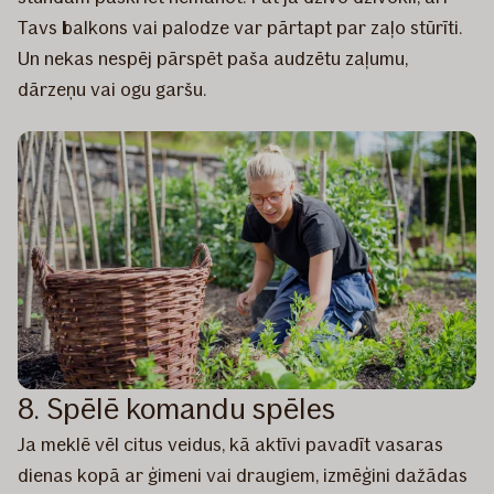
Tavs balkons vai palodze var pārtapt par zaļo stūrīti.
Un nekas nespēj pārspēt paša audzētu zaļumu,
dārzeņu vai ogu garšu.
8. Spēlē komandu spēles
Ja meklē vēl citus veidus, kā aktīvi pavadīt vasaras
dienas kopā ar ģimeni vai draugiem, izmēģini dažādas