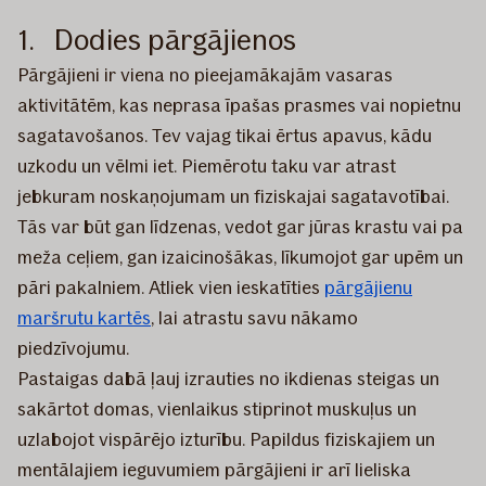
1. Dodies pārgājienos
Pārgājieni ir viena no pieejamākajām vasaras
aktivitātēm, kas neprasa īpašas prasmes vai nopietnu
sagatavošanos. Tev vajag tikai ērtus apavus, kādu
uzkodu un vēlmi iet. Piemērotu taku var atrast
jebkuram noskaņojumam un fiziskajai sagatavotībai.
Tās var būt gan līdzenas, vedot gar jūras krastu vai pa
meža ceļiem, gan izaicinošākas, līkumojot gar upēm un
pāri pakalniem. Atliek vien ieskatīties
pārgājienu
maršrutu kartēs
, lai atrastu savu nākamo
piedzīvojumu.
Pastaigas dabā ļauj izrauties no ikdienas steigas un
sakārtot domas, vienlaikus stiprinot muskuļus un
uzlabojot vispārējo izturību. Papildus fiziskajiem un
mentālajiem ieguvumiem pārgājieni ir arī lieliska