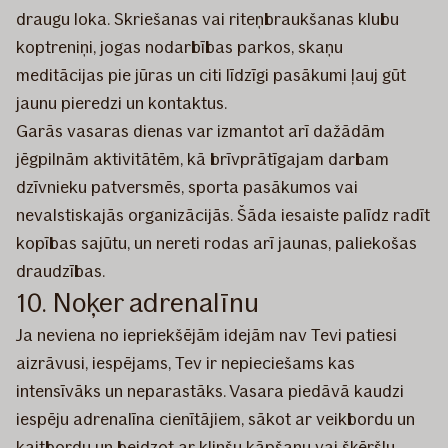
draugu loka. Skriešanas vai riteņbraukšanas klubu
koptreniņi, jogas nodarbības parkos, skaņu
meditācijas pie jūras un citi līdzīgi pasākumi ļauj gūt
jaunu pieredzi un kontaktus.
Garās vasaras dienas var izmantot arī dažādām
jēgpilnām aktivitātēm, kā brīvprātīgajam darbam
dzīvnieku patversmēs, sporta pasākumos vai
nevalstiskajās organizācijās. Šāda iesaiste palīdz radīt
kopības sajūtu, un nereti rodas arī jaunas, paliekošas
draudzības.
10. Noķer adrenalīnu
Ja neviena no iepriekšējām idejām nav Tevi patiesi
aizrāvusi, iespējams, Tev ir nepieciešams kas
intensīvāks un neparastāks. Vasara piedāvā kaudzi
iespēju adrenalīna cienītājiem, sākot ar veikbordu un
kaitbordu un beidzot ar klinšu kāpšanu vai šķēršļu