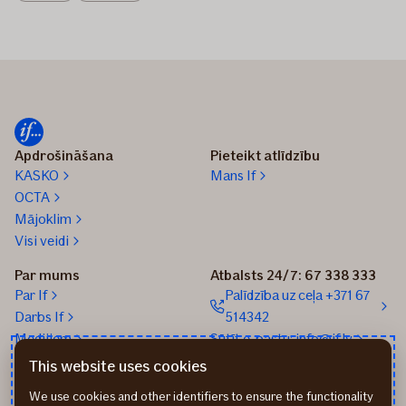
Apdrošināšana
Pieteikt atlīdzību
KASKO
Mans If
OCTA
Mājoklim
Visi veidi
Par mums
Atbalsts 24/7: 67 338 333
Par If
Palīdzība uz ceļa +371 67
Darbs If
514342
Medijiem
Sūtīt e-pastu: info@if.lv
Blogs
If biroji
This website uses cookies
Ilgtspēja
If Apdrošināšanas
We use cookies and other identifiers to ensure the functionality
izplatītāji