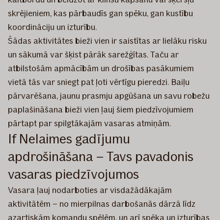
skrējieniem, kas pārbaudīs gan spēku, gan kustību
koordināciju un izturību.
Šādas aktivitātes bieži vien ir saistītas ar lielāku risku
un sākumā var šķist pārāk sarežģītas. Taču ar
atbilstošām apmācībām un drošības pasākumiem
vietā tās var sniegt pat ļoti vērtīgu pieredzi. Baiļu
pārvarēšana, jaunu prasmju apgūšana un savu robežu
paplašināšana bieži vien ļauj šiem piedzīvojumiem
pārtapt par spilgtākajām vasaras atmiņām.
If Nelaimes gadījumu
apdrošināšana – Tavs pavadonis
vasaras piedzīvojumos
Vasara ļauj nodarboties ar visdažādākajām
aktivitātēm – no mierpilnas darbošanās dārzā līdz
azartiskām komandu spēlēm, un arī spēka un izturības