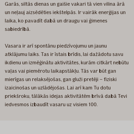
Garās, siltās dienas un gaišie vakari tā vien vilina ārā
un neļauj aizsēdēties iekštelpās. Ir vairāk enerģijas un
laika, ko pavadīt dabā un draugu vai ģimenes
sabiedrībā.
Vasara ir arī spontānu piedzīvojumu un jaunu
atklājumu laiks. Tas ir īstais brīdis, lai dažādotu savu
ikdienu un izmēģinātu aktivitātes, kurām citkārt nebūtu
vaļas vai piemērotu laikapstākļu. Tās var būt gan
mierīgas un relaksējošas, gan gluži pretēji – fiziski
izaicinošas un uzlādējošas. Lai arī kam Tu dotu
priekšroku, tālākās idejas aktivitātēm brīvā dabā Tevi
iedvesmos izbaudīt vasaru uz visiem 100.