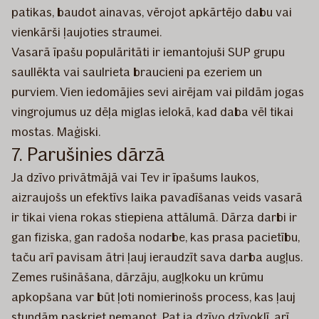
patikas, baudot ainavas, vērojot apkārtējo dabu vai
vienkārši ļaujoties straumei.
Vasarā īpašu populāritāti ir iemantojuši SUP grupu
saullēkta vai saulrieta braucieni pa ezeriem un
purviem. Vien iedomājies sevi airējam vai pildām jogas
vingrojumus uz dēļa miglas ielokā, kad daba vēl tikai
mostas. Maģiski.
7. Parušinies dārzā
Ja dzīvo privātmājā vai Tev ir īpašums laukos,
aizraujošs un efektīvs laika pavadīšanas veids vasarā
ir tikai viena rokas stiepiena attālumā. Dārza darbi ir
gan fiziska, gan radoša nodarbe, kas prasa pacietību,
taču arī pavisam ātri ļauj ieraudzīt sava darba augļus.
Zemes rušināšana, dārzāju, augļkoku un krūmu
apkopšana var būt ļoti nomierinošs process, kas ļauj
stundām paskriet nemanot. Pat ja dzīvo dzīvoklī, arī