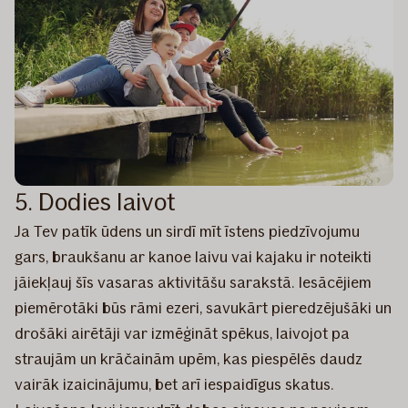
5. Dodies laivot
Ja Tev patīk ūdens un sirdī mīt īstens piedzīvojumu
gars, braukšanu ar kanoe laivu vai kajaku ir noteikti
jāiekļauj šīs vasaras aktivitāšu sarakstā. Iesācējiem
piemērotāki būs rāmi ezeri, savukārt pieredzējušāki un
drošāki airētāji var izmēģināt spēkus, laivojot pa
straujām un krāčainām upēm, kas piespēlēs daudz
vairāk izaicinājumu, bet arī iespaidīgus skatus.