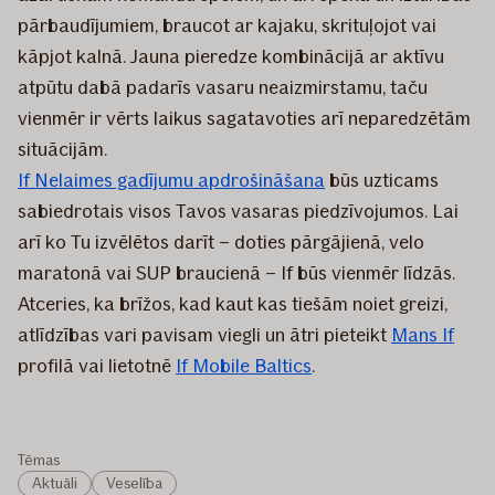
pārbaudījumiem, braucot ar kajaku, skrituļojot vai
kāpjot kalnā. Jauna pieredze kombinācijā ar aktīvu
atpūtu dabā padarīs vasaru neaizmirstamu, taču
vienmēr ir vērts laikus sagatavoties arī neparedzētām
situācijām.
If Nelaimes gadījumu apdrošināšana
būs uzticams
sabiedrotais visos Tavos vasaras piedzīvojumos. Lai
arī ko Tu izvēlētos darīt – doties pārgājienā, velo
maratonā vai SUP braucienā – If būs vienmēr līdzās.
Atceries, ka brīžos, kad kaut kas tiešām noiet greizi,
atlīdzības vari pavisam viegli un ātri pieteikt
Mans If
profilā vai lietotnē
If Mobile Baltics
.
Tēmas
Aktuāli
Veselība