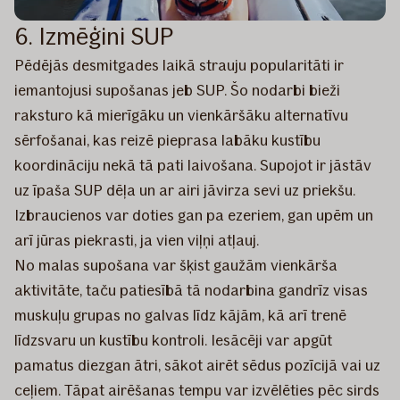
6. Izmēģini SUP
Pēdējās desmitgades laikā strauju popularitāti ir
iemantojusi supošanas jeb SUP. Šo nodarbi bieži
raksturo kā mierīgāku un vienkāršāku alternatīvu
sērfošanai, kas reizē pieprasa labāku kustību
koordināciju nekā tā pati laivošana. Supojot ir jāstāv
uz īpaša SUP dēļa un ar airi jāvirza sevi uz priekšu.
Izbraucienos var doties gan pa ezeriem, gan upēm un
arī jūras piekrasti, ja vien viļņi atļauj.
No malas supošana var šķist gaužām vienkārša
aktivitāte, taču patiesībā tā nodarbina gandrīz visas
muskuļu grupas no galvas līdz kājām, kā arī trenē
līdzsvaru un kustību kontroli. Iesācēji var apgūt
pamatus diezgan ātri, sākot airēt sēdus pozīcijā vai uz
ceļiem. Tāpat airēšanas tempu var izvēlēties pēc sirds