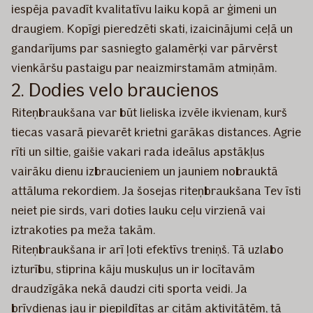
iespēja pavadīt kvalitatīvu laiku kopā ar ģimeni un
draugiem. Kopīgi pieredzēti skati, izaicinājumi ceļā un
gandarījums par sasniegto galamērķi var pārvērst
vienkāršu pastaigu par neaizmirstamām atmiņām.
2. Dodies velo braucienos
Riteņbraukšana var būt lieliska izvēle ikvienam, kurš
tiecas vasarā pievarēt krietni garākas distances. Agrie
rīti un siltie, gaišie vakari rada ideālus apstākļus
vairāku dienu izbraucieniem un jauniem nobrauktā
attāluma rekordiem. Ja šosejas riteņbraukšana Tev īsti
neiet pie sirds, vari doties lauku ceļu virzienā vai
iztrakoties pa meža takām.
Riteņbraukšana ir arī ļoti efektīvs treniņš. Tā uzlabo
izturību, stiprina kāju muskuļus un ir locītavām
draudzīgāka nekā daudzi citi sporta veidi. Ja
brīvdienas jau ir piepildītas ar citām aktivitātēm, tā