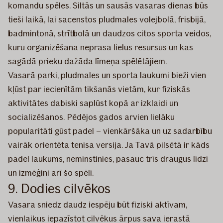
komandu spēles. Siltās un sausās vasaras dienas būs
tieši laikā, lai sacenstos pludmales volejbolā, frisbijā,
badmintonā, strītbolā un daudzos citos sporta veidos,
kuru organizēšana neprasa lielus resursus un kas
sagādā prieku dažāda līmeņa spēlētājiem.
Vasarā parki, pludmales un sporta laukumi bieži vien
kļūst par iecienītām tikšanās vietām, kur fiziskās
aktivitātes dabiski saplūst kopā ar izklaidi un
socializēšanos. Pēdējos gados arvien lielāku
popularitāti gūst padel – vienkāršāka un uz sadarbību
vairāk orientēta tenisa versija. Ja Tavā pilsētā ir kāds
padel laukums, neminstinies, pasauc trīs draugus līdzi
un izmēģini arī šo spēli.
9. Dodies cilvēkos
Vasara sniedz daudz iespēju būt fiziski aktīvam,
vienlaikus iepazīstot cilvēkus ārpus sava ierastā