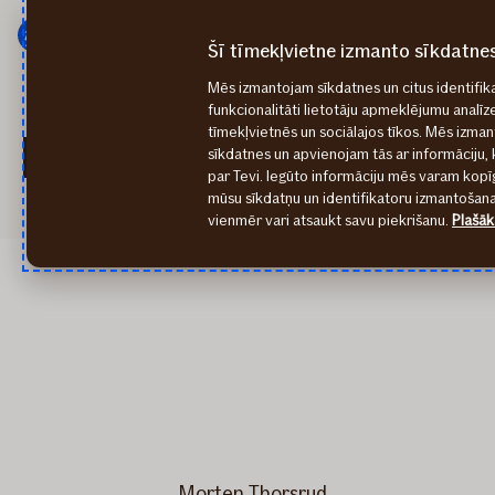
Galvenā
Pāriet
izvēlne
uz
Šī tīmekļvietne izmanto sīkdatne
saturu
Mēs izmantojam sīkdatnes un citus identifika
funkcionalitāti lietotāju apmeklējumu analīz
tīmekļvietnēs un sociālajos tīkos. Mēs izma
If P&C Insurance Ho
sīkdatnes un apvienojam tās ar informāciju, 
par Tevi. Iegūto informāciju mēs varam kopīg
mūsu sīkdatņu un identifikatoru izmantošanai
vienmēr vari atsaukt savu piekrišanu.
Plašāk
Morten Thorsrud