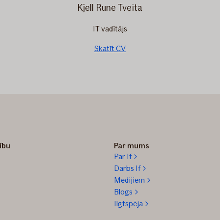
Kjell Rune Tveita
IT vadītājs
Skatīt CV
zību
Par mums
Par If
Darbs If
Medijiem
Blogs
Ilgtspēja