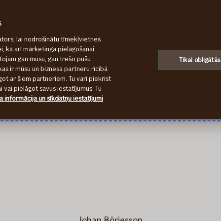
s
tors, lai nodrošinātu tīmekļvietnes
ei, kā arī mārketinga pielāgošanai
ntojam gan mūsu, gan trešo pušu
lding vadība
Tikai obligātās
kas ir mūsu un biznesa partneru rīcībā
ot ar šiem partneriem. Tu vari piekrist
 vai pielāgot savus iestatījumus. Tu
a informācija un sīkdatņu iestatījumi
Johan Börjesson