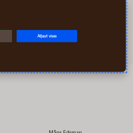
Meklēt
Mans If
Izvēlne
Atļaut visas
Måns Edsman