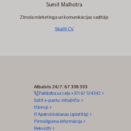
Sumit Malhotra
Zīmola mārketinga un komunikācijas vadītājs
Skatīt CV
Atbalsts 24/7: 67 338 333
Palīdzība uz ceļa +371 67 514342
Sūtīt e-pastu: info@if.lv
If biroji
If Apdrošināšanas izplatītāji
Pirmslīguma informācija
Rekvizīti