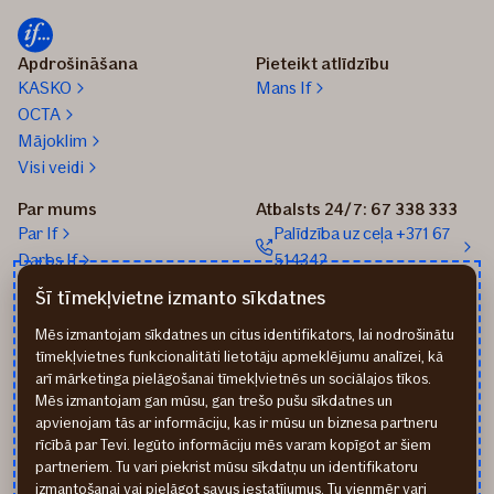
Apdrošināšana
Pieteikt atlīdzību
KASKO
Mans If
OCTA
Mājoklim
Visi veidi
Par mums
Atbalsts 24/7: 67 338 333
Par If
Palīdzība uz ceļa +371 67
Darbs If
514342
Medijiem
Sūtīt e-pastu: info@if.lv
Šī tīmekļvietne izmanto sīkdatnes
Blogs
If biroji
Mēs izmantojam sīkdatnes un citus identifikators, lai nodrošinātu
Ilgtspēja
If Apdrošināšanas
tīmekļvietnes funkcionalitāti lietotāju apmeklējumu analīzei, kā
izplatītāji
arī mārketinga pielāgošanai tīmekļvietnēs un sociālajos tīkos.
Pirmslīguma informācija
Mēs izmantojam gan mūsu, gan trešo pušu sīkdatnes un
Rekvizīti
apvienojam tās ar informāciju, kas ir mūsu un biznesa partneru
rīcībā par Tevi. Iegūto informāciju mēs varam kopīgot ar šiem
partneriem. Tu vari piekrist mūsu sīkdatņu un identifikatoru
izmantošanai vai pielāgot savus iestatījumus. Tu vienmēr vari