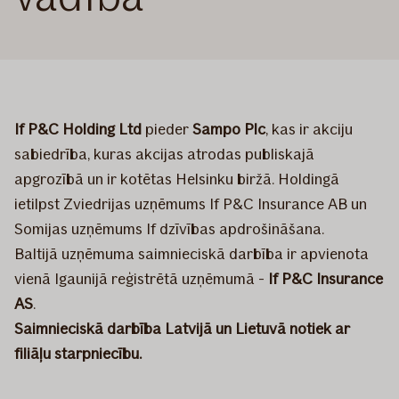
If P&C Holding Ltd
pieder
Sampo Plc
, kas ir akciju
sabiedrība, kuras akcijas atrodas publiskajā
apgrozībā un ir kotētas Helsinku biržā. Holdingā
ietilpst Zviedrijas uzņēmums If P&C Insurance AB un
Somijas uzņēmums If dzīvības apdrošināšana.
Baltijā uzņēmuma saimnieciskā darbība ir apvienota
vienā Igaunijā reģistrētā uzņēmumā -
If P&C Insurance
AS
.
Saimnieciskā darbība Latvijā un Lietuvā notiek ar
filiāļu starpniecību.