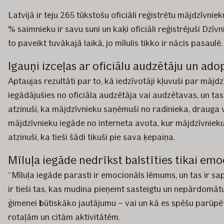
Latvijā ir teju 265 tūkstošu oficiāli reģistrētu mājdzīvniek
% saimnieku ir savu suni un kaķi oficiāli reģistrējuši Dzīv
to paveikt tuvākajā laikā, jo mīlulis tikko ir nācis pasaulē.
Igauņi izceļas ar oficiālu audzētāju un adop
Aptaujas rezultāti par to, kā iedzīvotāji kļuvuši par māj
iegādājušies no oficiāla audzētāja vai audzētavas, un tas
atzinuši, ka mājdzīvnieku saņēmuši no radinieka, drauga vai
mājdzīvnieku iegāde no interneta avota, kur mājdzīvniekus 
atzinuši, ka tieši šādi tikuši pie sava ķepaiņa.
Mīluļa iegāde nedrīkst balstīties tikai emo
“Mīluļa iegāde parasti ir emocionāls lēmums, un tas ir s
ir tieši tas, kas mudina pieņemt sasteigtu un nepārdomātu 
ģimenei būtiskāko jautājumu – vai un kā es spēšu parūpēt
rotaļām un citām aktivitātēm.