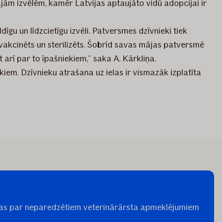
jām izvēlēm, kamēr Latvijas aptaujāto vidū adopcijai ir
dīgu un līdzcietīgu izvēli. Patversmes dzīvnieki tiek
, vakcinēts un sterilizēts. Šobrīd savas mājas patversmē
 arī par to īpašniekiem,” saka A. Kārkliņa.
iekiem. Dzīvnieku atrašana uz ielas ir vismazāk izplatīta
maksas par neparedzētiem veterinārārsta apmeklējumiem