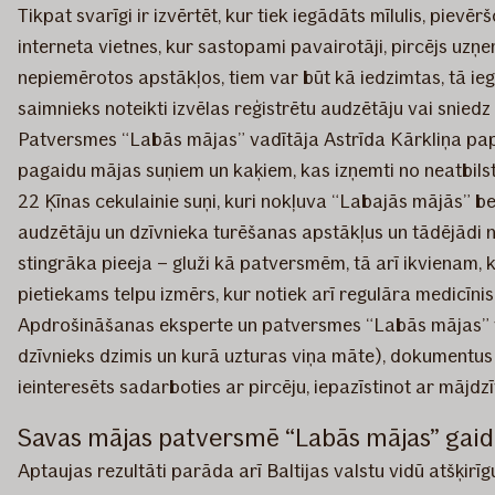
Tikpat svarīgi ir izvērtēt, kur tiek iegādāts mīlulis, pie
interneta vietnes, kur sastopami pavairotāji, pircējs uzņem
nepiemērotos apstākļos, tiem var būt kā iedzimtas, tā ieg
saimnieks noteikti izvēlas reģistrētu audzētāju vai snie
Patversmes “Labās mājas” vadītāja Astrīda Kārkliņa papi
pagaidu mājas suņiem un kaķiem, kas izņemti no neatbilsto
22 Ķīnas cekulainie suņi, kuri nokļuva “Labajās mājās” bez
audzētāju un dzīvnieka turēšanas apstākļus un tādējādi n
stingrāka pieeja – gluži kā patversmēm, tā arī ikvienam, 
pietiekams telpu izmērs, kur notiek arī regulāra medicīni
Apdrošināšanas eksperte un patversmes “Labās mājas” vadī
dzīvnieks dzimis un kurā uzturas viņa māte), dokumentus (c
ieinteresēts sadarboties ar pircēju, iepazīstinot ar mājd
Savas mājas patversmē “Labās mājas” gaida
Aptaujas rezultāti parāda arī Baltijas valstu vidū atšķirī