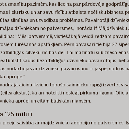
vēršot uzmanību pazīmēm, kas liecina par pārdevēja godprātīgu
as lielu risku un ar savu rīcību atbalsta neētisku biznesa pra
ūtas slimības un uzvedības problēmas. Pavairotāji dzīvnieku 
dz mājas dzīvniekam no patversmes,” norāda If Mājdzīvnieku
ldina: “Mēs, patversmē, vistiešākajā veidā redzam pavairot
šiem turēšanas apstākļiem. Pērn pavasarī tie bija 27 šiperk
atbildīgas cilvēku rīcības dēļ. Lai mazinātu šī biznesa ēnas 
eatbalstīt šādus bezatbildīgus dzīvnieku pavairotājus, bet 
kas nodarbojas ar dzīvnieku pavairošanu, ir jāspēj nodrošin
ska aprūpe.”
tāja aicina ikvienu topošo saimnieku rūpīgi izvērtēt visas 
iltsrakstus), kā arī noteikti noslēgt pirkuma līgumu. Oficiā
zīvnieka aprūpi un citām būtiskām niansēm.
 125 mīluļi
gu pieeju saistībā ar mājdzīvnieku adopciju no patversmes. Ig