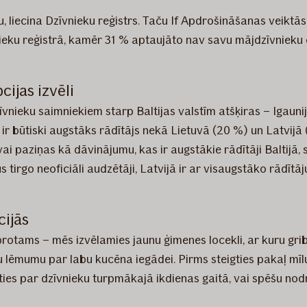
u, liecina Dzīvnieku reģistrs. Taču If Apdrošināšanas veiktās 
nieku reģistrā, kamēr 31 % aptaujāto nav savu mājdzīvnieku of
cijas izvēli
dzīvnieku saimniekiem starp Baltijas valstīm atšķiras – Iga
 ir būtiski augstāks rādītājs nekā Lietuvā (20 %) un Latvij
 paziņas kā dāvinājumu, kas ir augstākie rādītāji Baltijā, sal
tirgo neoficiāli audzētāji, Latvijā ir ar visaugstāko rādītāj
cijās
aprotams – mēs izvēlamies jaunu ģimenes locekli, ar kuru g
lēmumu par labu kucēna iegādei. Pirms steigties pakaļ mīluli
ies par dzīvnieku turpmākajā ikdienas gaitā, vai spēšu nodr