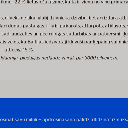
ikmēr 22 % lietuviešu atzīmē, ka tā ir viena no viņu primāra
cilvēks ne tikai glābj dzīvnieka dzīvību, bet arī izdara atbil
lāri dodas pastaigās, ir labi pabarots, attārpots, atblusots
t, sadraudzēties un pēc rūpīgas sadarbības ar patversmi kļūt
ākais veids, kā Baltijas iedzīvotāji kļuvuši par ķepaiņu saimn
 attiecīgi 15 %.
n Igaunijā, piedalījās nedaudz vairāk par 3000 cilvēkiem.
pdrošināt savu mīluli – apdrošināšana palīdz atlīdzināt iz