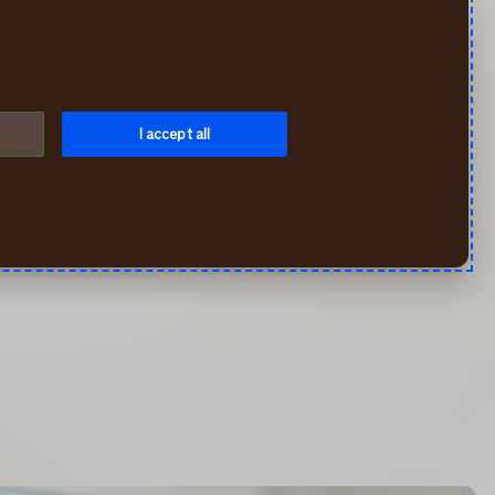
Meklēt
Mans If
Izvēlne
I accept all