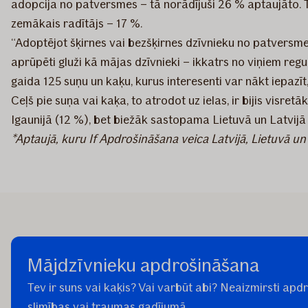
adopcija no patversmes – tā norādījuši 26 % aptaujāto. T
zemākais radītājs – 17 %.
“Adoptējot šķirnes vai bezšķirnes dzīvnieku no patversmes, 
aprūpēti gluži kā mājas dzīvnieki – ikkatrs no viņiem regu
gaida 125 suņu un kaķu, kurus interesenti var nākt iepazī
Ceļš pie suņa vai kaķa, to atrodot uz ielas, ir bijis visret
Igaunijā (12 %), bet biežāk sastopama Lietuvā un Latvijā –
*Aptaujā, kuru If Apdrošināšana veica L
atvijā, Lietuvā u
Mājdzīvnieku apdrošināšana
Tev ir suns vai kaķis? Vai varbūt abi? Neaizmirsti a
slimības vai traumas gadījumā.