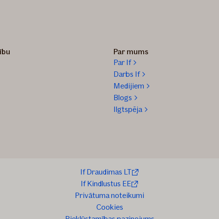
zību
Par mums
Par If
Darbs If
Medijiem
Blogs
Ilgtspēja
If Draudimas LT
If Kindlustus EE
Privātuma noteikumi
Cookies
Piekļūstamības paziņojums