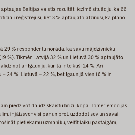
aptaujas Baltijas valstīs rezultāti iezīmē situāciju, ka 66
iciāli reģistrējuši, bet 3 % aptaujāto atzinuši, ka plāno
unijā 29 % respondentu norāda, ka savu mājdzīvnieku
ā (19 %). Tikmēr Latvijā 32 % un Lietuvā 30 % aptaujāto
īdzinot ar Igauniju, kur tā ir teikuši 24 %. Arī
u – 24 %, Lietuvā – 22 %, bet Igaunijā vien 16 % ir
ribam piedzīvot daudz skaistu brīžu kopā. Tomēr emocijas
m, ir jāizsver visi par un pret, uzdodot sev un savai
ošināt pietiekamu uzmanību, veltīt laiku pastaigām,