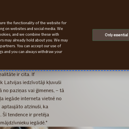
ure the functionality of the website for
ting on websites and social media. We
cookies, and we combine these with
a īpašnieki
Only essential
ners may already hold about you. We may
 partners. You can accept our use of
dāvanā
ings and you can always withdraw your
ūt atbildīgam un pārdomātam
itāte ir cita. If
 Latvijas iedzīvotāji kļuvuši
 no paziņas vai ģimenes, – tā
uļa iegāde interneta vietnē no
 aptaujāto atzinuši, ka
. Šī tendence ir pretēja
e mājdzīvnieku iegādē.*