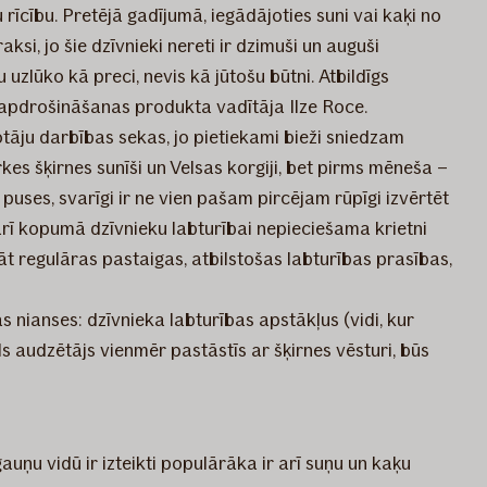
 rīcību. Pretējā gadījumā, iegādājoties suni vai kaķi no
ksi, jo šie dzīvnieki nereti ir dzimuši un auguši
uzlūko kā preci, nevis kā jūtošu būtni. Atbildīgs
 apdrošināšanas produkta vadītāja Ilze Roce.
āju darbības sekas, jo pietiekami bieži sniedzam
es šķirnes sunīši un Velsas korgiji, bet pirms mēneša –
puses, svarīgi ir ne vien pašam pircējam rūpīgi izvērtēt
arī kopumā dzīvnieku labturībai nepieciešama krietni
āt regulāras pastaigas, atbilstošas labturības prasības,
nianses: dzīvnieka labturības apstākļus (vidi, kur
ls audzētājs vienmēr pastāstīs ar šķirnes vēsturi, būs
auņu vidū ir izteikti populārāka ir arī suņu un kaķu