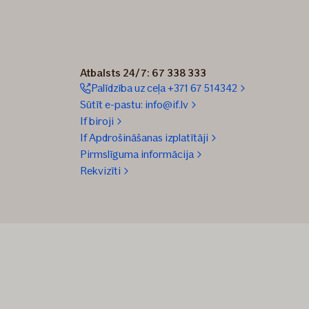
Atbalsts 24/7: 67 338 333
Palīdzība uz ceļa +371 67 514342
Sūtīt e-pastu: info@if.lv
If biroji
If Apdrošināšanas izplatītāji
Pirmslīguma informācija
Rekvizīti