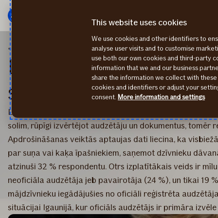
Galvenā
Pāriet
izvēlne
uz
This website uses cookies
saturu
We use cookies and other identifiers to ens
2025
Latvijā 32% suņa vai kaķa īpašnieki saņēmuši mājdzīvnieku dāvanā
analyse user visits and to customise marke
use both our own cookies and third-party 
Latvijā 32% suņa vai kaķ
information that we and our business part
share the information we collect with these
saņēmuši mājdzīvnieku 
cookies and identifiers or adjust your sett
consent.
More information and settings
Lai arī kļūšana par mājdzīvnieku īpašnieku vajadzētu b
solim, rūpīgi izvērtējot audzētāju un dokumentus, tomēr real
Apdrošināšanas veiktās aptaujas dati liecina, ka visbiežāk
par suņa vai kaķa īpašniekiem, saņemot dzīvnieku dāvanā
atzinuši 32 % respondentu. Otrs izplatītākais veids ir mīl
neoficiāla audzētāja jeb pavairotāja (24 %), un tikai 19 %
mājdzīvnieku iegādājušies no oficiāli reģistrēta audzētāja
situācijai Igaunijā, kur oficiāls audzētājs ir primāra izvēl