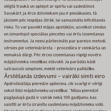
slēgtā traukā un aplejot ar spirtu vai sadedzinot.
Savukārt, ja ērce dzīvniekam jau ir piesūkusies, tā
jāizņem pēc iespējas ātrāk, lai samazinātu inficēšanās
risku. To var paveikt mājas apstākļos, uzvelkot cimdus
un izmantojot speciālas pincetes vai ērču izņemšanas
instrumentus. Ja neesi pārliecināts par pareizo metodi,
vērsies pie veterinārārsta – procedūra ir vienkārša un
nemaksā dārgi. Pēc ērces izņemšanas rūpīgi novēro
mājdzīvnieka veselības stāvokli. Ja parādās kādi
satraucoši simptomi, meklē veterināro palīdzību.
Ārstēšanās izdevumi – vairāki simti eiro
Apdrošinātāja pieredze apliecina, cik svarīgi ir vērīgi
sekot līdzi mājdzīvnieku uzvedībai. “Mūsu pieredzē
pagājušajā gadā ir vairāk nekā 100 gadījumu, kas
saistīti ar ērču izraisītu saslimšanu mājdzīvnieku vidū.