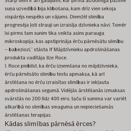
Starp tiem ir arī gadījums, kur pirmā aizdomīgā pazīme
suņa uzvedībā bija klibošana, kam drīz vien sekoja
vispārējs nespēks un vājums. Diemžēl slimība
progresēja ļoti strauji un izraisīja dzīvnieka nāvi. Tomēr
īsi pirms tam sunim tika veikta asins parauga
mikroskopija, kas apstiprināja ērču pārnēsātu slimību
– babeziozi,” stāsta If Mājdzīvnieku apdrošināšanas
produkta vadītāja Ilze Roce.
I. Roce piebilst, ka ērču izņemšana no mājdzīvnieka,
ērču pārnēsāto slimību testu apmaksa, kā arī
ārstēšana no ērču izraisītas slimības ir iekļauta
apdrošināšanas segumā. Vidējās ārstēšanās izmaksas
svārstās no 200 līdz 400 eiro, taču šī summa var variēt
atkarībā no slimības smaguma un nepieciešamās
ārstēšanas terapijas.
Kādas slimības pārnēsā ērces?