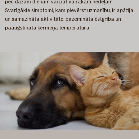
pēc dažām dienām vai pat vairākām nedēļām.
Svarīgākie simptomi, kam pievērst uzmanību, ir apātija
un samazināta aktivitāte, pazemināta ēstgriba un
paaugstināta ķermeņa temperatūra.