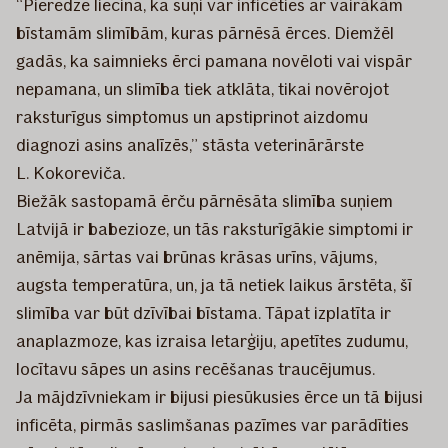
“Pieredze liecina, ka suņi var inficēties ar vairākām
bīstamām slimībām, kuras pārnēsā ērces. Diemžēl
gadās, ka saimnieks ērci pamana novēloti vai vispār
nepamana, un slimība tiek atklāta, tikai novērojot
raksturīgus simptomus un apstiprinot aizdomu
diagnozi asins analīzēs,” stāsta veterinārārste
L. Kokoreviča.
Biežāk sastopamā ērču pārnēsāta slimība suņiem
Latvijā ir babezioze, un tās raksturīgākie simptomi ir
anēmija, sārtas vai brūnas krāsas urīns, vājums,
augsta temperatūra, un, ja tā netiek laikus ārstēta, šī
slimība var būt dzīvībai bīstama. Tāpat izplatīta ir
anaplazmoze, kas izraisa letarģiju, apetītes zudumu,
locītavu sāpes un asins recēšanas traucējumus.
Ja mājdzīvniekam ir bijusi piesūkusies ērce un tā bijusi
inficēta, pirmās saslimšanas pazīmes var parādīties