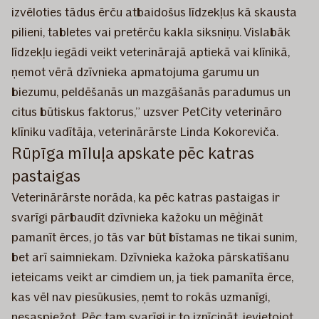
izvēloties tādus ērču atbaidošus līdzekļus kā skausta
pilieni, tabletes vai pretērču kakla siksniņu. Vislabāk
līdzekļu iegādi veikt veterinārajā aptiekā vai klīnikā,
ņemot vērā dzīvnieka apmatojuma garumu un
biezumu, peldēšanās un mazgāšanās paradumus un
citus būtiskus faktorus,” uzsver PetCity veterināro
klīniku vadītāja, veterinārārste Linda Kokoreviča.
Rūpīga mīluļa apskate pēc katras
pastaigas
Veterinārārste norāda, ka pēc katras pastaigas ir
svarīgi pārbaudīt dzīvnieka kažoku un mēģināt
pamanīt ērces, jo tās var būt bīstamas ne tikai sunim,
bet arī saimniekam. Dzīvnieka kažoka pārskatīšanu
ieteicams veikt ar cimdiem un, ja tiek pamanīta ērce,
kas vēl nav piesūkusies, ņemt to rokās uzmanīgi,
nesaspiežot. Pēc tam svarīgi ir to iznīcināt, ievietojot