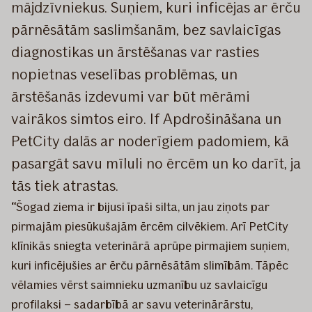
mājdzīvniekus. Suņiem, kuri inficējas ar ērču
pārnēsātām saslimšanām, bez savlaicīgas
diagnostikas un ārstēšanas var rasties
nopietnas veselības problēmas, un
ārstēšanās izdevumi var būt mērāmi
vairākos simtos eiro. If Apdrošināšana un
PetCity dalās ar noderīgiem padomiem, kā
pasargāt savu mīluli no ērcēm un ko darīt, ja
tās tiek atrastas.
“
Šogad ziema ir bijusi īpaši silta, un jau ziņots par
pirmajām piesūkušajām ērcēm cilvēkiem. Arī PetCity
klīnikās sniegta veterinārā aprūpe pirmajiem suņiem,
kuri inficējušies ar ērču pārnēsātām slimībām. Tāpēc
vēlamies vērst saimnieku uzmanību uz savlaicīgu
profilaksi – sadarbībā ar savu veterinārārstu,