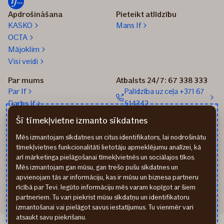
Apdrošināšana
Pieteikt atlīdzību
KASKO
Mans If
OCTA
Mājoklim
Visi veidi
Par mums
Atbalsts 24/7: 67 338 333
Par If
Palīdzība uz ceļa +371 67
Darbs If
514342
Medijiem
Sūtīt e-pastu: info@if.lv
Šī tīmekļvietne izmanto sīkdatnes
Blogs
If biroji
Mēs izmantojam sīkdatnes un citus identifikators, lai nodrošinātu
Ilgtspēja
If Apdrošināšanas
tīmekļvietnes funkcionalitāti lietotāju apmeklējumu analīzei, kā
izplatītāji
arī mārketinga pielāgošanai tīmekļvietnēs un sociālajos tīkos.
Pirmslīguma informācija
Mēs izmantojam gan mūsu, gan trešo pušu sīkdatnes un
Rekvizīti
apvienojam tās ar informāciju, kas ir mūsu un biznesa partneru
rīcībā par Tevi. Iegūto informāciju mēs varam kopīgot ar šiem
partneriem. Tu vari piekrist mūsu sīkdatņu un identifikatoru
izmantošanai vai pielāgot savus iestatījumus. Tu vienmēr vari
atsaukt savu piekrišanu.