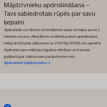
Mājdzīvnieku apdrošināšana –
Tavs sabiedrotais rūpēs par savu
ķepaini
Apdrošināt vari šķirnes un bezšķirnes suņus un kaķus jau no 2
mēnešu vecuma. Atkarībā no izvēlētās polises apmaksāsim
mīluļa ārstēšanās izdevumus no 2500 līdz 10 000 eiro apmērā.
Apdrošini savu mīluli jau tagad un slimības vai traumas
gadījumā par izdevumiem parūpēsimies mēs.
Apdrošināt mājdzīvnieku