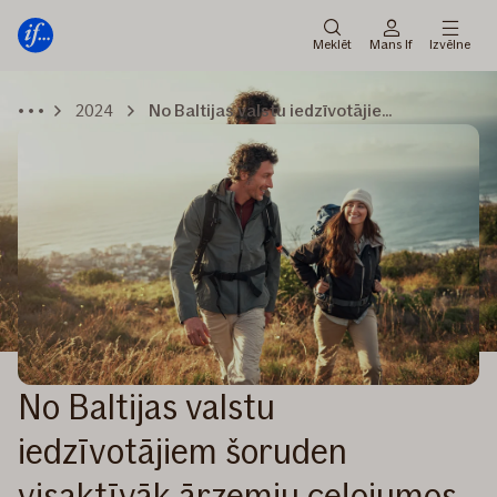
Galvenā
Pāriet
izvēlne
uz
Meklēt
Mans If
Izvēlne
saturu
2024
No Baltijas valstu iedzīvotājiem šoruden visaktīvāk ārzemju ceļojumos plāno doties latvieši
No Baltijas valstu
iedzīvotājiem šoruden
visaktīvāk ārzemju ceļojumos