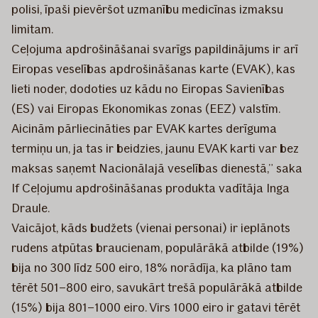
polisi, īpaši pievēršot uzmanību medicīnas izmaksu
limitam.
Ceļojuma apdrošināšanai svarīgs papildinājums ir arī
Eiropas veselības apdrošināšanas karte (EVAK), kas
lieti noder, dodoties uz kādu no Eiropas Savienības
(ES) vai Eiropas Ekonomikas zonas (EEZ) valstīm.
Aicinām pārliecināties par EVAK kartes derīguma
termiņu un, ja tas ir beidzies, jaunu EVAK karti var bez
maksas saņemt Nacionālajā veselības dienestā,” saka
If Ceļojumu apdrošināšanas produkta vadītāja Inga
Draule.
Vaicājot, kāds budžets (vienai personai) ir ieplānots
rudens atpūtas braucienam, populārākā atbilde (19%)
bija no 300 līdz 500 eiro, 18% norādīja, ka plāno tam
tērēt 501–800 eiro, savukārt trešā populārākā atbilde
(15%) bija 801–1000 eiro. Virs 1000 eiro ir gatavi tērēt