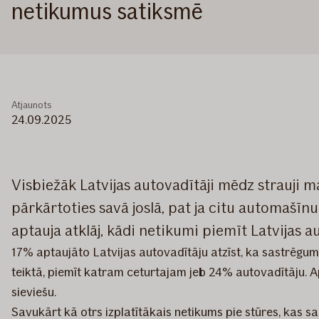
netikumus satiksmē
Atjaunots
24.09.2025
Visbiežāk Latvijas autovadītāji mēdz strauji m
pārkārtoties savā joslā, pat ja citu automašīn
aptauja atklāj, kādi netikumi piemīt Latvijas 
17% aptaujāto Latvijas autovadītāju atzīst, ka sastrēgumu 
teiktā, piemīt katram ceturtajam jeb 24% autovadītāju. 
sieviešu.
Savukārt kā otrs izplatītākais netikums pie stūres, kas 