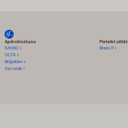
Apdrošināšana
Pieteikt atlīd
KASKO
Mans If
OCTA
Mājoklim
Visi veidi