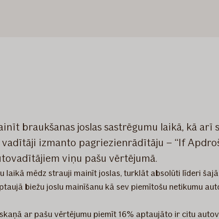
ainīt braukšanas joslas sastrēgumu laikā, kā arī
u vadītāji izmanto pagriezienrādītāju – “If Apdr
autovadītājiem viņu pašu vērtējumā.
laikā mēdz strauji mainīt joslas, turklāt absolūti līderi ša
Aptaujā biežu joslu mainīšanu kā sev piemītošu netikumu au
saskaņā ar pašu vērtējumu piemīt 16% aptaujāto ir citu aut