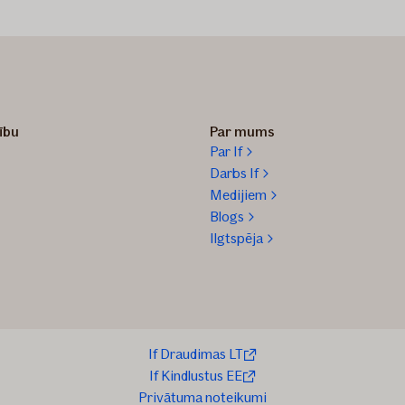
zību
Par mums
Par If
Darbs If
Medijiem
Blogs
Ilgtspēja
If Draudimas LT
If Kindlustus EE
Privātuma noteikumi