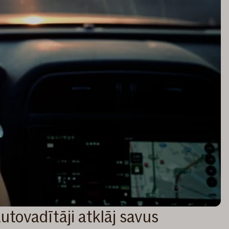
autovadītāji atklāj savus