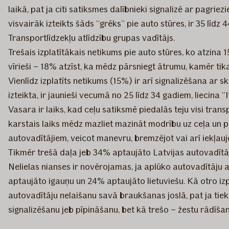
laikā, pat ja citi satiksmes dalībnieki signalizē ar pagri
visvairāk izteikts šāds “grēks” pie auto stūres, ir 35 līdz 
Transportlīdzekļu atlīdzību grupas vadītājs.
Trešais izplatītākais netikums pie auto stūres, ko atzina
vīrieši – 18% atzīst, ka mēdz pārsniegt ātrumu, kamēr ti
Vienlīdz izplatīts netikums (15%) ir arī signalizēšana ar 
izteikta, ir jaunieši vecumā no 25 līdz 34 gadiem, liecina 
Vasara ir laiks, kad ceļu satiksmē piedalās teju visi tra
karstais laiks mēdz mazliet mazināt modrību uz ceļa un po
autovadītājiem, veicot manevru, bremzējot vai arī iekļauj
Tikmēr trešā daļa jeb 34% aptaujāto Latvijas autovadītāj
Nelielas nianses ir novērojamas, ja aplūko autovadītāju at
aptaujāto igauņu un 24% aptaujāto lietuviešu. Kā otro izpl
autovadītāju nelaišanu savā braukšanas joslā, pat ja tie
signalizēšanu jeb pīpināšanu, bet kā trešo – žestu rādīša