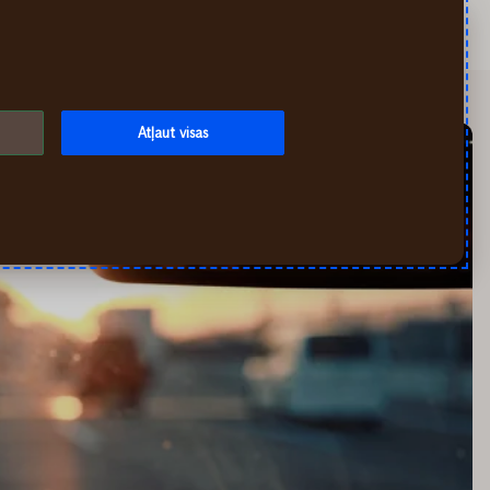
Meklēt
Mans If
Izvēlne
Atļaut visas