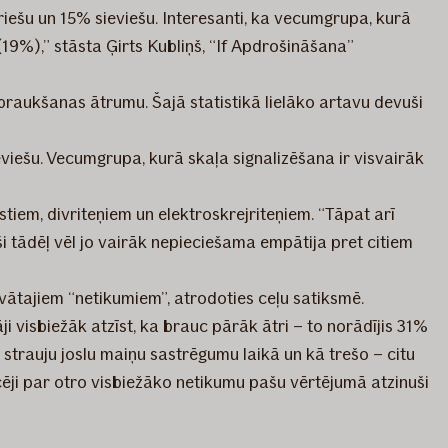
īriešu un 15% sieviešu. Interesanti, ka vecumgrupa, kurā
ā (19%),” stāsta Ģirts Kubliņš, “If Apdrošināšana”
 braukšanas ātrumu. Šajā statistikā lielāko artavu devuši
ieviešu. Vecumgrupa, kurā skaļa signalizēšana ir visvairāk
tiem, divriteņiem un elektroskrejriteņiem. “Tāpat arī
i tādēļ vēl jo vairāk nepieciešama empātija pret citiem
vātajiem “netikumiem”, atrodoties ceļu satiksmē.
ji visbiežāk atzīst, ka brauc pārāk ātri – to norādījis 31%
 strauju joslu maiņu sastrēgumu laikā un kā trešo – citu
cēji par otro visbiežāko netikumu pašu vērtējumā atzinuši