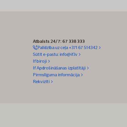
Atbalsts 24/7: 67 338 333
Palīdzība uz ceļa +371 67 514342
Sūtīt e-pastu: info@if.lv
If biroji
If Apdrošināšanas izplatītāji
Pirmslīguma informācija
Rekvizīti