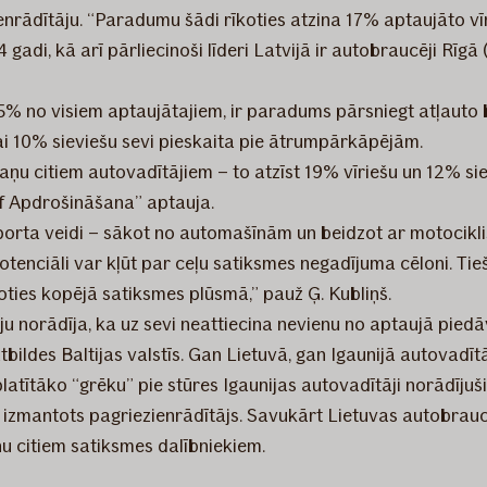
ezienrādītāju. “Paradumu šādi rīkoties atzina 17% aptaujāto v
44 gadi, kā arī pārliecinoši līderi Latvijā ir autobraucēji Rīg
 15% no visiem aptaujātajiem, ir paradums pārsniegt atļauto
kai 10% sieviešu sevi pieskaita pie ātrumpārkāpējām.
skaņu citiem autovadītājiem – to atzīst 19% vīriešu un 12% s
“If Apdrošināšana” aptauja.
nsporta veidi – sākot no automašīnām un beidzot ar motociklis
tenciāli var kļūt par ceļu satiksmes negadījuma cēloni. Tieš
oties kopējā satiksmes plūsmā,” pauž Ģ. Kubliņš.
u norādīja, ka uz sevi neattiecina nevienu no aptaujā piedā
bildes Baltijas valstīs. Gan Lietuvā, gan Igaunijā autovadītā
atītāko “grēku” pie stūres Igaunijas autovadītāji norādījuši
k izmantots pagriezienrādītājs. Savukārt Lietuvas autobrau
nu citiem satiksmes dalībniekiem.