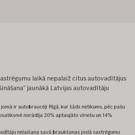
 sastrēgumu laikā nepalaiž citus autovadītājus
ošināšana” jaunākā Latvijas autovadītāju
jā jomā ir autobraucēji Rīgā, kur šāds netikums, pēc pašu
tosatiksmē norādīja 20% aptaujāto vīriešu un 14%
ovadītāju nelaišana savā braukšanas joslā sastrēgumu