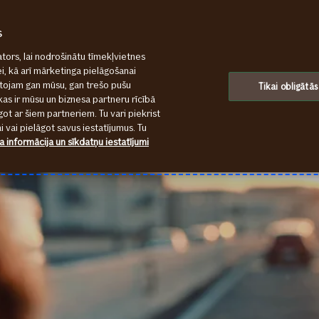
s
tors, lai nodrošinātu tīmekļvietnes
ei, kā arī mārketinga pielāgošanai
ntojam gan mūsu, gan trešo pušu
Tikai obligātās
kas ir mūsu un biznesa partneru rīcībā
ot ar šiem partneriem. Tu vari piekrist
 vai pielāgot savus iestatījumus. Tu
a informācija un sīkdatņu iestatījumi