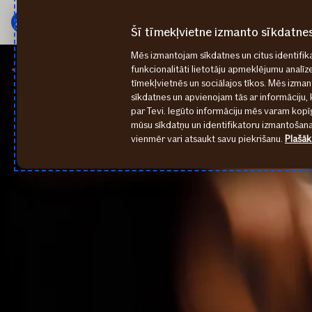
Galvenā
Pāriet
izvēlne
uz
Šī tīmekļvietne izmanto sīkdatne
saturu
Mēs izmantojam sīkdatnes un citus identifika
2024
Latvijas autovadītāju netikumi satiksmē
funkcionalitāti lietotāju apmeklējumu analīz
tīmekļvietnēs un sociālajos tīkos. Mēs izma
sīkdatnes un apvienojam tās ar informāciju, 
par Tevi. Iegūto informāciju mēs varam kopīg
mūsu sīkdatņu un identifikatoru izmantošanai
vienmēr vari atsaukt savu piekrišanu.
Plašāk