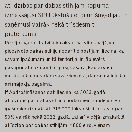
atlīdzībās par dabas stihijām kopumā
izmaksājusi 319 tūkstošu eiro un šogad jau ir
saņēmusi vairāk nekā trīsdesmit
pieteikumu.
Pēdējos gados Latvijā ir raksturīgs stiprs vējš, un
piedzīvoto dabas stihiju nodarītie postījumi liecina, ka
savam īpašumam un tā teritorijai ir jāpievērš
pastiprināta uzmanība, īpaši, vasarā, kad arvien
vairāk laika pavadām savā viensētā, dārza mājiņā, kā
arī mājokļa pagalmā.
If Apdrošināšanas dati liecina, ka 2023. gadā
atlīdzībās par dabas stihiju nodarītiem zaudējumiem
īpašumiem izmaksāti 319 000 tūkstoši eiro, kas ir par
50% vairāk nekā 2022. gadā. Lai arī vidējā izmaksātā
atlīdzība par dabas stihijām ir 800 eiro, vienam