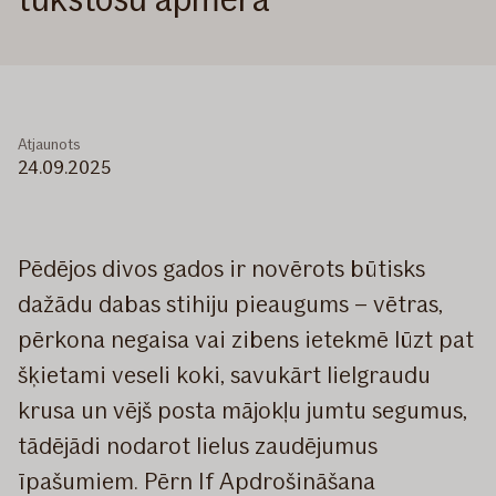
Atjaunots
24.09.2025
Pēdējos divos gados ir novērots būtisks
dažādu dabas stihiju pieaugums – vētras,
pērkona negaisa vai zibens ietekmē lūzt pat
šķietami veseli koki, savukārt lielgraudu
krusa un vējš posta mājokļu jumtu segumus,
tādējādi nodarot lielus zaudējumus
īpašumiem. Pērn If Apdrošināšana