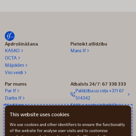
Apdrošināšana
Pieteikt atlīdzību
KASKO
Mans If
OCTA
Mājoklim
Visi veidi
Par mums
Atbalsts 24/7: 67 338 333
Par If
Palīdzība uz ceļa +371 67
Darbs If
514342
Medijiem
Sūtīt e-pastu: info@if.lv
Blogs
If biroji
This website uses cookies
Ilgtspēja
If Apdrošināšanas
We use cookies and other identifiers to ensure the functionality
izplatītāji
of the website for analyse user visits and to customise
Pirmslīguma informācija