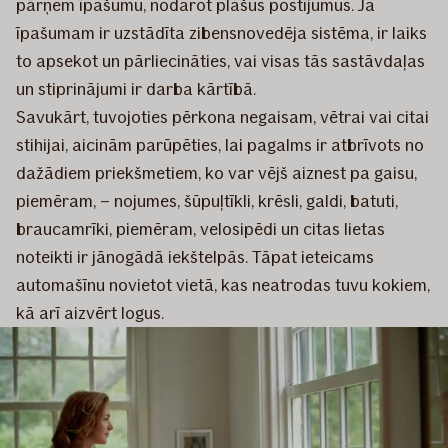
pārņem īpašumu, nodarot plašus postījumus. Ja
īpašumam ir uzstādīta zibensnovedēja sistēma, ir laiks
to apsekot un pārliecināties, vai visas tās sastāvdaļas
un stiprinājumi ir darba kārtībā.
Savukārt, tuvojoties pērkona negaisam, vētrai vai citai
stihijai, aicinām parūpēties, lai pagalms ir atbrīvots no
dažādiem priekšmetiem, ko var vējš aiznest pa gaisu,
piemēram, – nojumes, šūpuļtīkli, krēsli, galdi, batuti,
braucamrīki, piemēram, velosipēdi un citas lietas
noteikti ir jānogādā iekštelpās. Tāpat ieteicams
automašīnu novietot vietā, kas neatrodas tuvu kokiem,
kā arī aizvērt logus.