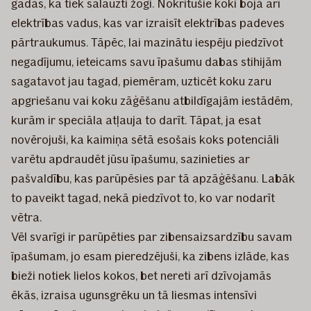
gadās, ka tiek salauzti žogi. Nokritušie koki bojā arī
elektrības vadus, kas var izraisīt elektrības padeves
pārtraukumus. Tāpēc, lai mazinātu iespēju piedzīvot
negadījumu, ieteicams savu īpašumu dabas stihijām
sagatavot jau tagad, piemēram, uzticēt koku zaru
apgriešanu vai koku zāģēšanu atbildīgajām iestādēm,
kurām ir speciāla atļauja to darīt. Tāpat, ja esat
novērojuši, ka kaimiņa sētā esošais koks potenciāli
varētu apdraudēt jūsu īpašumu, sazinieties ar
pašvaldību, kas parūpēsies par tā apzāģēšanu. Labāk
to paveikt tagad, nekā piedzīvot to, ko var nodarīt
vētra.
Vēl svarīgi ir parūpēties par zibensaizsardzību savam
īpašumam, jo esam pieredzējuši, ka zibens izlāde, kas
bieži notiek lielos kokos, bet nereti arī dzīvojamās
ēkās, izraisa ugunsgrēku un tā liesmas intensīvi