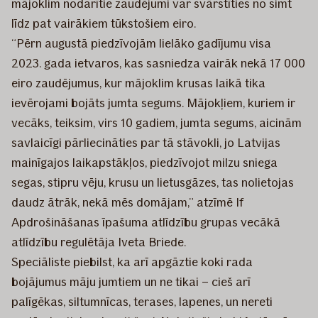
mājoklim nodarītie zaudējumi var svārstīties no simt
līdz pat vairākiem tūkstošiem eiro.
“Pērn augustā piedzīvojām lielāko gadījumu visa
2023. gada ietvaros, kas sasniedza vairāk nekā 17 000
eiro zaudējumus, kur mājoklim krusas laikā tika
ievērojami bojāts jumta segums. Mājokļiem, kuriem ir
vecāks, teiksim, virs 10 gadiem, jumta segums, aicinām
savlaicīgi pārliecināties par tā stāvokli, jo Latvijas
mainīgajos laikapstākļos, piedzīvojot milzu sniega
segas, stipru vēju, krusu un lietusgāzes, tas nolietojas
daudz ātrāk, nekā mēs domājam,” atzīmē If
Apdrošināšanas īpašuma atlīdzību grupas vecākā
atlīdzību regulētāja Iveta Briede.
Speciāliste piebilst, ka arī apgāztie koki rada
bojājumus māju jumtiem un ne tikai – cieš arī
palīgēkas, siltumnīcas, terases, lapenes, un nereti