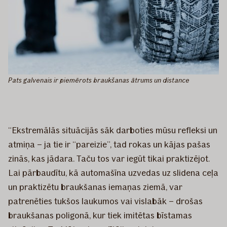
Pats galvenais ir piemērots braukšanas ātrums un distance
“Ekstremālās situācijās sāk darboties mūsu refleksi un
atmiņa – ja tie ir “pareizie”, tad rokas un kājas pašas
zinās, kas jādara. Taču tos var iegūt tikai praktizējot.
Lai pārbaudītu, kā automašīna uzvedas uz slidena ceļa
un praktizētu braukšanas iemaņas ziemā, var
patrenēties tukšos laukumos vai vislabāk – drošas
braukšanas poligonā, kur tiek imitētas bīstamas