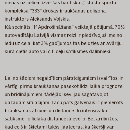
dienas uz ceļiem izvēršas haotiskas,” stāsta sporta
kompleksa “333” drošas braukšanas poligona
instruktors Aleksands Voļskis.
Kā secināts “If Apdrošināšana” veiktajā pētījumā, 70%
autovadītāju Latvijā vismaz reizi ir piedzīvojuši melno
ledu uz ceļa, bet 3% gadījumos tas beidzies ar avāriju,
kurā cietis auto vai citi ceļu satiksmes dalībnieki.
Lai no šādiem negaidītiem pārsteigumiem izvairītos, ir
vērtīgi pirms braukšanas pasekot līdzi laika prognozei
un brīdinājumiem, tādējādi sevi jau sagatavojot
dažādām situācijām. Taču pats galvenais ir piemērots
braukšanas ātrums un distance. Jo intensīvāka
satiksme, jo lielāka distance jāievēro. Bet arī brīžos,
kad ceļš ir šķietami tukšs, jāatceras, ka šķēršļi var