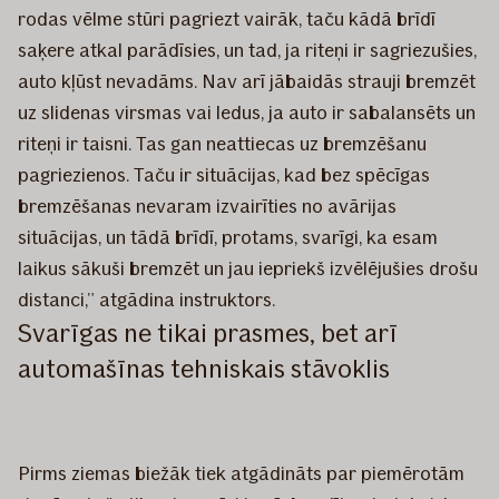
rodas vēlme stūri pagriezt vairāk, taču kādā brīdī
saķere atkal parādīsies, un tad, ja riteņi ir sagriezušies,
auto kļūst nevadāms. Nav arī jābaidās strauji bremzēt
uz slidenas virsmas vai ledus, ja auto ir sabalansēts un
riteņi ir taisni. Tas gan neattiecas uz bremzēšanu
pagriezienos. Taču ir situācijas, kad bez spēcīgas
bremzēšanas nevaram izvairīties no avārijas
situācijas, un tādā brīdī, protams, svarīgi, ka esam
laikus sākuši bremzēt un jau iepriekš izvēlējušies drošu
distanci,” atgādina instruktors.
Svarīgas ne tikai prasmes, bet arī
automašīnas tehniskais stāvoklis
Pirms ziemas biežāk tiek atgādināts par piemērotām