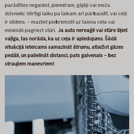
parādīties negaidot, piemēram, gājēji vai meža
dzīvnieki. Vērtīgi laiku pa laikam arī pārbaudīt, vai ceļš
ir slidens, – mazliet piebremzēt uz taisna ceļa vai
minimāli pagriezt stūri.
Ja auto nereaģē vai stūre šķiet
vaļīga, tas norāda, ka uz ceļa ir apledojums. Šādā
situācijā ieteicams samazināt ātrumu, atlaižot gāzes
pedāli, un palielināt distanci, pats galvenais – bez
straujiem manevriem!