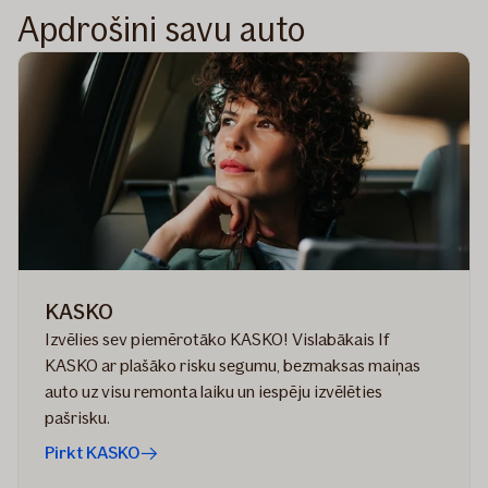
Apdrošini savu auto
KASKO
Izvēlies sev piemērotāko KASKO! Vislabākais If
KASKO ar plašāko risku segumu, bezmaksas maiņas
auto uz visu remonta laiku un iespēju izvēlēties
pašrisku.
Pirkt KASKO