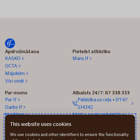
Apdrošināšana
Pieteikt atlīdzību
KASKO
Mans If
OCTA
Mājoklim
Visi veidi
Par mums
Atbalsts 24/7: 67 338 333
Par If
Palīdzība uz ceļa +371 67
Darbs If
514342
Medijiem
Sūtīt e-pastu: info@if.lv
Blogs
If biroji
This website uses cookies
Ilgtspēja
If Apdrošināšanas
We use cookies and other identifiers to ensure the functionality
izplatītāji