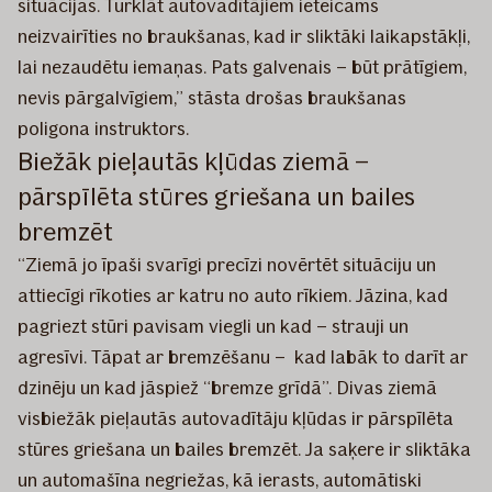
situācijas. Turklāt autovadītājiem ieteicams
neizvairīties no braukšanas, kad ir sliktāki laikapstākļi,
lai nezaudētu iemaņas. Pats galvenais – būt prātīgiem,
nevis pārgalvīgiem,” stāsta drošas braukšanas
poligona instruktors.
Biežāk pieļautās kļūdas ziemā –
pārspīlēta stūres griešana un bailes
bremzēt
“Ziemā jo īpaši svarīgi precīzi novērtēt situāciju un
attiecīgi rīkoties ar katru no auto rīkiem. Jāzina, kad
pagriezt stūri pavisam viegli un kad – strauji un
agresīvi. Tāpat ar bremzēšanu – kad labāk to darīt ar
dzinēju un kad jāspiež “bremze grīdā”. Divas ziemā
visbiežāk pieļautās autovadītāju kļūdas ir pārspīlēta
stūres griešana un bailes bremzēt. Ja saķere ir sliktāka
un automašīna negriežas, kā ierasts, automātiski