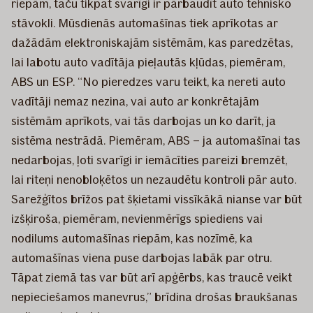
riepām, taču tikpat svarīgi ir pārbaudīt auto tehnisko
stāvokli. Mūsdienās automašīnas tiek aprīkotas ar
dažādām elektroniskajām sistēmām, kas paredzētas,
lai labotu auto vadītāja pieļautās kļūdas, piemēram,
ABS un ESP. “No pieredzes varu teikt, ka nereti auto
vadītāji nemaz nezina, vai auto ar konkrētajām
sistēmām aprīkots, vai tās darbojas un ko darīt, ja
sistēma nestrādā. Piemēram, ABS – ja automašīnai tas
nedarbojas, ļoti svarīgi ir iemācīties pareizi bremzēt,
lai riteņi nenobloķētos un nezaudētu kontroli pār auto.
Sarežģītos brīžos pat šķietami vissīkākā nianse var būt
izšķiroša, piemēram, nevienmērīgs spiediens vai
nodilums automašīnas riepām, kas nozīmē, ka
automašīnas viena puse darbojas labāk par otru.
Tāpat ziemā tas var būt arī apģērbs, kas traucē veikt
nepieciešamos manevrus,” brīdina drošas braukšanas