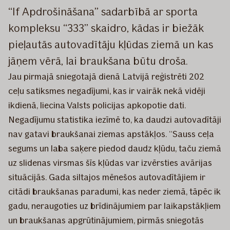
“If Apdrošināšana” sadarbībā ar sporta
kompleksu “333” skaidro, kādas ir biežāk
pieļautās autovadītāju kļūdas ziemā un kas
jāņem vērā, lai braukšana būtu droša.
Jau pirmajā sniegotajā dienā Latvijā reģistrēti 202
ceļu satiksmes negadījumi, kas ir vairāk nekā vidēji
ikdienā, liecina Valsts policijas apkopotie dati.
Negadījumu statistika iezīmē to, ka daudzi autovadītāji
nav gatavi braukšanai ziemas apstākļos. “Sauss ceļa
segums un laba saķere piedod daudz kļūdu, taču ziemā
uz slidenas virsmas šīs kļūdas var izvērsties avārijas
situācijās. Gada siltajos mēnešos autovadītājiem ir
citādi braukšanas paradumi, kas neder ziemā, tāpēc ik
gadu, neraugoties uz brīdinājumiem par laikapstākļiem
un braukšanas apgrūtinājumiem, pirmās sniegotās