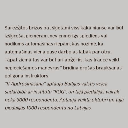
Sarežģītos brīžos pat šķietami vissīkākā nianse var būt
izšķiroša, piemēram, nevienmērīgs spiediens vai
nodilums automašīnas riepām, kas nozīmē, ka
automašīnas viena puse darbojas labāk par otru.
Tāpat ziemā tas var būt arī apģērbs, kas traucē veikt
nepieciešamos manevrus,” brīdina drošas braukšanas
poligona instruktors.
"If Apdrošināšana" aptauju Baltijas valstīs veica
sadarbībā ar institūtu "KOG", un tajā piedalījās vairāk
nekā 3000 respondentu. Aptauja veikta oktobrī un tajā
piedalījās 1000 respondentu no Latvijas.