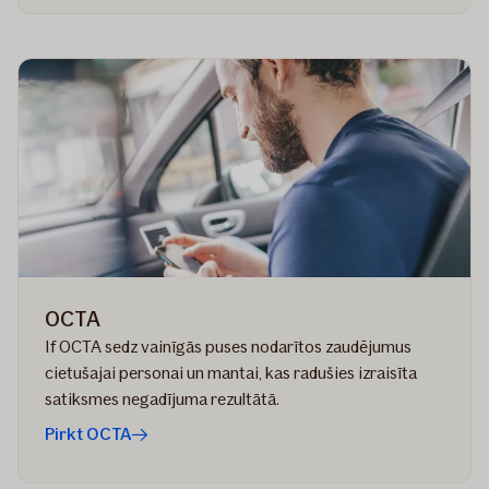
OCTA
If OCTA sedz vainīgās puses nodarītos zaudējumus
cietušajai personai un mantai, kas radušies izraisīta
satiksmes negadījuma rezultātā.
Pirkt OCTA