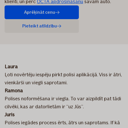
klienti, un pērc
OCTA apdrošināšanu
savam auto.
Aprēķināt cenu
Pieteikt atlīdzību
Laura
Ļoti novērtēju iespēju pirkt polisi aplikācijā. Viss ir ātri,
vienkārši un viegli saprotami.
Ramona
Polises noformēšana ir viegla. To var aizpildīt pat tādi
cilvēki, kas ar datorlietām ir “uz Jūs”.
Juris
Polises iegādes process ērts, ātrs un saprotams. If kā