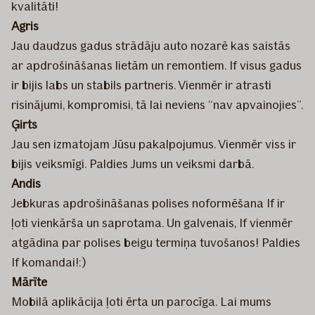
kvalitāti!
Agris
Jau daudzus gadus strādāju auto nozarē kas saistās
ar apdrošināšanas lietām un remontiem. If visus gadus
ir bijis labs un stabils partneris. Vienmēr ir atrasti
risinājumi, kompromisi, tā lai neviens “nav apvainojies”.
Ģirts
Jau sen izmatojam Jūsu pakalpojumus. Vienmēr viss ir
bijis veiksmīgi. Paldies Jums un veiksmi darbā.
Andis
Jebkuras apdrošināšanas polises noformēšana If ir
ļoti vienkārša un saprotama. Un galvenais, If vienmēr
atgādina par polises beigu termiņa tuvošanos! Paldies
If komandai!:)
Mārīte
Mobilā aplikācija ļoti ērta un parocīga. Lai mums