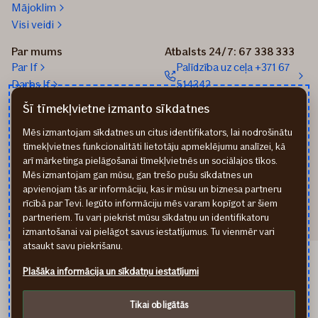
Mājoklim
Visi veidi
Par mums
Atbalsts 24/7: 67 338 333
Par If
Palīdzība uz ceļa +371 67
Darbs If
514342
Medijiem
Sūtīt e-pastu: info@if.lv
Šī tīmekļvietne izmanto sīkdatnes
Blogs
If biroji
Mēs izmantojam sīkdatnes un citus identifikators, lai nodrošinātu
Ilgtspēja
If Apdrošināšanas
tīmekļvietnes funkcionalitāti lietotāju apmeklējumu analīzei, kā
izplatītāji
arī mārketinga pielāgošanai tīmekļvietnēs un sociālajos tīkos.
Pirmslīguma informācija
Mēs izmantojam gan mūsu, gan trešo pušu sīkdatnes un
Rekvizīti
apvienojam tās ar informāciju, kas ir mūsu un biznesa partneru
rīcībā par Tevi. Iegūto informāciju mēs varam kopīgot ar šiem
partneriem. Tu vari piekrist mūsu sīkdatņu un identifikatoru
izmantošanai vai pielāgot savus iestatījumus. Tu vienmēr vari
atsaukt savu piekrišanu.
If Draudimas LT
Plašāka informācija un sīkdatņu iestatījumi
If Kindlustus EE
Privātuma noteikumi
Tikai obligātās
Cookies