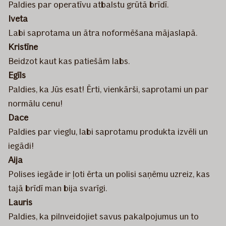
Paldies par operatīvu atbalstu grūtā brīdī.
Iveta
Labi saprotama un ātra noformēšana mājaslapā.
Kristīne
Beidzot kaut kas patiešām labs.
Egīls
Paldies, ka Jūs esat! Ērti, vienkārši, saprotami un par
normālu cenu!
Dace
Paldies par vieglu, labi saprotamu produkta izvēli un
iegādi!
Aija
Polises iegāde ir ļoti ērta un polisi saņēmu uzreiz, kas
tajā brīdī man bija svarīgi.
Lauris
Paldies, ka pilnveidojiet savus pakalpojumus un to