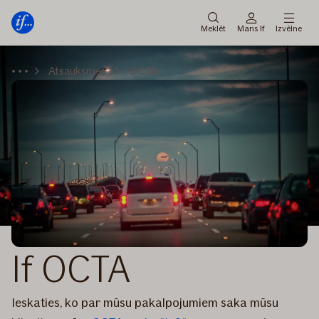
Galvenā
Pāriet
izvēlne
uz
Meklēt
Mans If
Izvēlne
saturu
Atsauksmes
OCTA
If OCTA
Ieskaties, ko par mūsu pakalpojumiem saka mūsu