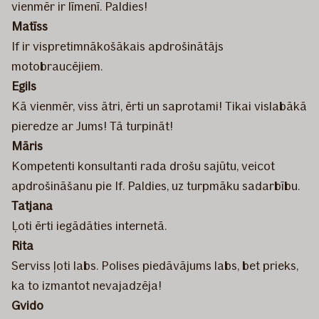
vienmēr ir līmenī. Paldies!
Matīss
If ir vispretimnākošākais apdrošinātājs
motobraucējiem.
Egils
Kā vienmēr, viss ātri, ērti un saprotami! Tikai vislabākā
pieredze ar Jums! Tā turpināt!
Māris
Kompetenti konsultanti rada drošu sajūtu, veicot
apdrošināšanu pie If. Paldies, uz turpmāku sadarbību.
Tatjana
Ļoti ērti iegādāties internetā.
Rita
Serviss ļoti labs. Polises piedāvājums labs, bet prieks,
ka to izmantot nevajadzēja!
Gvido